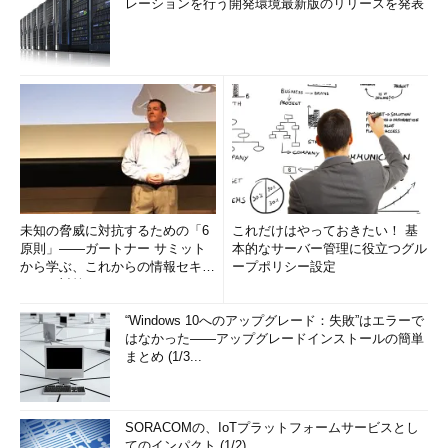
レーションを行う開発環境最新版のリリースを発表
未知の脅威に対抗するための「6
これだけはやっておきたい！ 基
原則」――ガートナー サミット
本的なサーバー管理に役立つグル
から学ぶ、これからの情報セキュ
ープポリシー設定
リティ対策
“Windows 10へのアップグレード：失敗”はエラーで
はなかった――アップグレードインストールの簡単
まとめ (1/3...
SORACOMの、IoTプラットフォームサービスとし
てのインパクト (1/2)