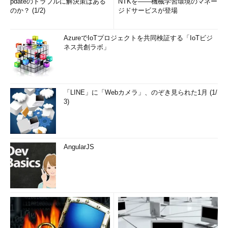
pdateのトラブルに解決策はある
NTKを――機械学習環境のマネー
のか？ (1/2)
ジドサービスが登場
AzureでIoTプロジェクトを共同検証する「IoTビジ
ネス共創ラボ」
「LINE」に「Webカメラ」、のぞき見られた1月 (1/
3)
AngularJS