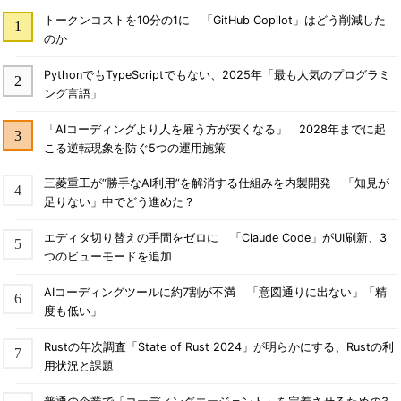
トークンコストを10分の1に 「GitHub Copilot」はどう削減した
のか
PythonでもTypeScriptでもない、2025年「最も人気のプログラミ
ング言語」
「AIコーディングより人を雇う方が安くなる」 2028年までに起
こる逆転現象を防ぐ5つの運用施策
三菱重工が“勝手なAI利用”を解消する仕組みを内製開発 「知見が
足りない」中でどう進めた？
エディタ切り替えの手間をゼロに 「Claude Code」がUI刷新、3
つのビューモードを追加
AIコーディングツールに約7割が不満 「意図通りに出ない」「精
度も低い」
Rustの年次調査「State of Rust 2024」が明らかにする、Rustの利
用状況と課題