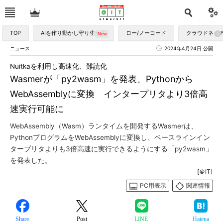
TOP
AIを作り動かし守り生かす
ロー/ノーコード
クラウドネイ
ニュース
2024年4月24日 公開
Nuitkaを利用し高速化、難読化
Wasmerが「py2wasm」を発表、Pythonから
WebAssemblyに変換 インタープリタより3倍高
速実行可能に
WebAssembly（Wasm）ランタイムを開発するWasmerは、
PythonプログラムをWebAssemblyに変換し、ベースラインイン
タープリタよりも3倍高速に実行できるようにする「py2wasm」
を発表した。
[＠IT]
PC用表示
関連情報
Share
Post
LINE
Hatena