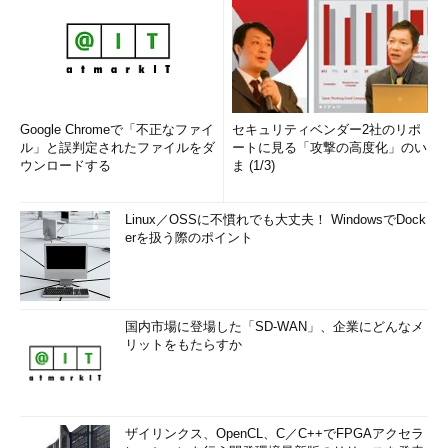
Google Chromeで「不正なファイ
セキュリティベンダー2社のリポ
ル」と誤判定されたファイルをダ
ートに見る「攻撃の高度化」のい
ウンロードする
ま (1/3)
Linux／OSSに不慣れでも大丈夫！ WindowsでDock
erを扱う際のポイント
国内市場に登場した「SD-WAN」、企業にどんなメ
リットをもたらすか
ザイリンクス、OpenCL、C／C++でFPGAアクセラ