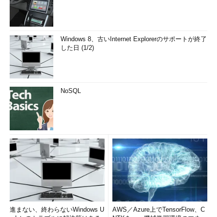
Windows 8、古いInternet Explorerのサポートが終了
した日 (1/2)
NoSQL
進まない、終わらないWindows U
AWS／Azure上でTensorFlow、C