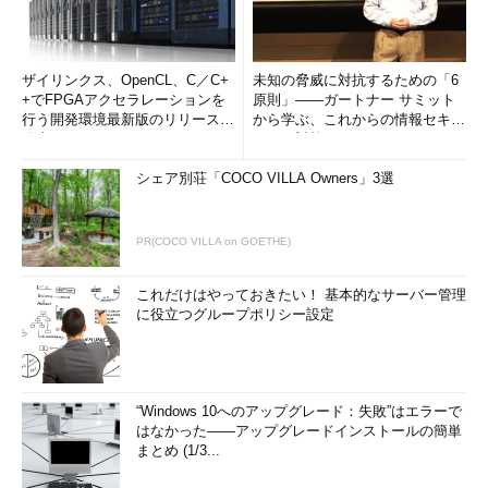
ザイリンクス、OpenCL、C／C+
未知の脅威に対抗するための「6
+でFPGAアクセラレーションを
原則」――ガートナー サミット
行う開発環境最新版のリリースを
から学ぶ、これからの情報セキュ
発表
リティ対策
シェア別荘「COCO VILLA Owners」3選
PR(COCO VILLA on GOETHE)
これだけはやっておきたい！ 基本的なサーバー管理
に役立つグループポリシー設定
“Windows 10へのアップグレード：失敗”はエラーで
はなかった――アップグレードインストールの簡単
まとめ (1/3...