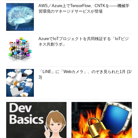
AWS／Azure上でTensorFlow、CNTKを――機械学
習環境のマネージドサービスが登場
AzureでIoTプロジェクトを共同検証する「IoTビジ
ネス共創ラボ」
「LINE」に「Webカメラ」、のぞき見られた1月 (1/
3)