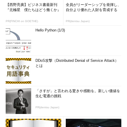
【西野亮廣】ビジネス書最新刊
全員がリーダーシップを発揮し、
『北極星 僕たちはどう働くか』
自分より優れた人財を育成する
PR(FINCHI on GOETHE)
PR(dentsu Japan)
Hello Python (1/3)
DDoS攻撃（Distributed Denial of Service Attack）
とは
「さすが」と言われる驚きや感動を。新しい価値を
生む電通の挑戦
PR(dentsu Japan)