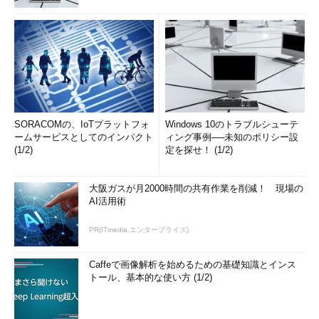
SORACOMの、IoTプラットフォ
Windows 10のトラブルシューテ
ームサービスとしてのインパクト
ィング事例──未知のポリシー設
(1/2)
定を探せ！ (1/2)
大阪ガスが月2000時間の共有作業を削減！ 現場の
AI活用術
PR(ITmedia エンタープライズ)
Caffeで画像解析を始めるための基礎知識とインス
トール、基本的な使い方 (1/2)