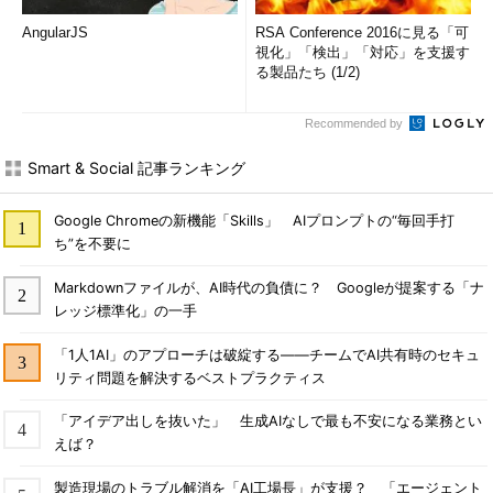
AngularJS
RSA Conference 2016に見る「可
視化」「検出」「対応」を支援す
る製品たち (1/2)
Recommended by
Smart & Social 記事ランキング
Google Chromeの新機能「Skills」 AIプロンプトの“毎回手打
ち”を不要に
Markdownファイルが、AI時代の負債に？ Googleが提案する「ナ
レッジ標準化」の一手
「1人1AI」のアプローチは破綻する――チームでAI共有時のセキュ
リティ問題を解決するベストプラクティス
「アイデア出しを抜いた」 生成AIなしで最も不安になる業務とい
えば？
製造現場のトラブル解消を「AI工場長」が支援？ 「エージェント