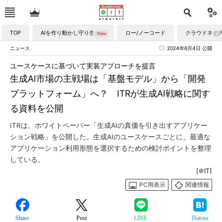
TOP
AIを作り動かし守り生かす
ロー/ノーコード
クラウドネイ
ニュース
2024年6月4日 公開
ユースケースに基づいて実装アプローチを提言
生成AI市場の主戦場は「基盤モデル」から「開発
プラットフォーム」へ？ ITRが生成AI戦略に関す
る資料を公開
ITRは、ホワイトペーパー「生成AIの真価を引き出すアプリケー
ション戦略」を公開した。生成AIのユースケースごとに、最適な
アプリケーション利用形態を選択するための検討ポイントを整理
している。
[＠IT]
PC用表示
関連情報
Share
Post
LINE
Hatena