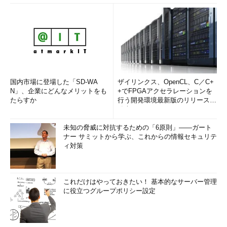
国内市場に登場した「SD-WA
ザイリンクス、OpenCL、C／C+
N」、企業にどんなメリットをも
+でFPGAアクセラレーションを
たらすか
行う開発環境最新版のリリースを
発表
未知の脅威に対抗するための「6原則」――ガート
ナー サミットから学ぶ、これからの情報セキュリテ
ィ対策
これだけはやっておきたい！ 基本的なサーバー管理
に役立つグループポリシー設定