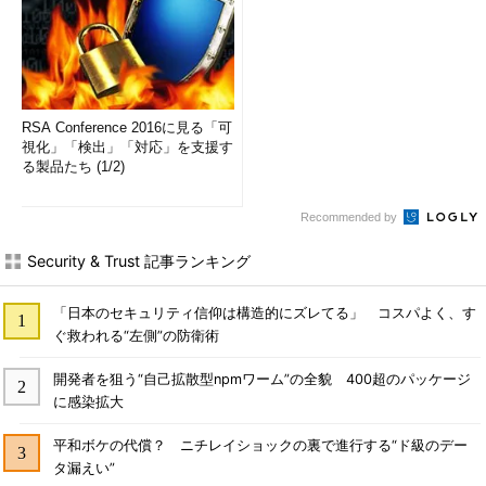
RSA Conference 2016に見る「可
視化」「検出」「対応」を支援す
る製品たち (1/2)
Recommended by
Security & Trust 記事ランキング
「日本のセキュリティ信仰は構造的にズレてる」 コスパよく、す
ぐ救われる“左側”の防衛術
開発者を狙う“自己拡散型npmワーム”の全貌 400超のパッケージ
に感染拡大
平和ボケの代償？ ニチレイショックの裏で進行する“ド級のデー
タ漏えい”