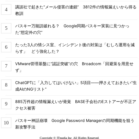
講談社で起きた“メール侵害の連鎖” 3812件の情報漏えいから得る
教訓
パスキー万能説破れる？ Google同期パスキー実装に見つかっ
た“想定外の穴”
たった3人の情シス室、インシデント後の対策は「むしろ運用を減
らす」 どう強化した？
VMware管理基盤に“認証突破”の穴 Broadcom「回避策を用意せ
ず」
ChatGPTに「入力してはいけない」5項目――押さえておきたい“生
成AIのNGリスト”
885万件超の情報漏えいが発覚 BASE子会社のEストアーが不正ア
クセス被害
パスキー神話崩壊 Google Password Managerの同期機能を狙う
新攻撃手法
Copyright © ITmedia Inc. All Rights Reserved.