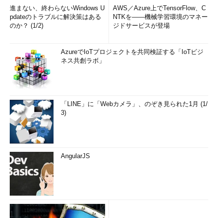
進まない、終わらないWindows U
AWS／Azure上でTensorFlow、C
pdateのトラブルに解決策はある
NTKを――機械学習環境のマネー
のか？ (1/2)
ジドサービスが登場
AzureでIoTプロジェクトを共同検証する「IoTビジ
ネス共創ラボ」
「LINE」に「Webカメラ」、のぞき見られた1月 (1/
3)
AngularJS