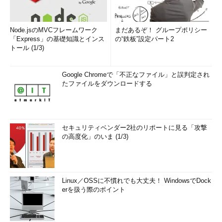
Node.jsのMVCフレームワーク
まだあるぞ！ グループポリシー
「Express」の基礎知識とインス
の“鉄板”設定パート2
トール (1/3)
Google Chromeで「不正なファイル」と誤判定され
たファイルをダウンロードする
セキュリティベンダー2社のリポートに見る「攻撃
の高度化」のいま (1/3)
Linux／OSSに不慣れでも大丈夫！ WindowsでDock
erを扱う際のポイント