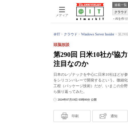
連載一覧
クラウド
メディア
AIを作
＠IT
クラウド
Windows Server Insider
第29
頭脳放談
第290回 日米10社が
注目なのか
日本のレゾナックを中心に日米10社ほどが参加
をシリコンバレーで開発するという。微細化
工程（パッケージ技術）だが、いまこの分野
ら振り返ってみた。
2024年07月19日 05時00分 公開
印刷
通知