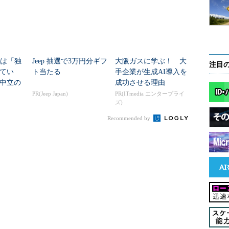
のパッケージを必要とする会社が米国に偏在してい
ラは「独
Jeep 抽選で3万円分ギフ
大阪ガスに学ぶ！ 大
注目
てい
ト当たる
手企業が生成AI導入を
い後工程（アセンブリ、パッケージの組み立て工
中立の
成功させる理由
そこからお金の匂いが立ち上っているのかを考えて
準「FC
PR(Jeep Japan)
PR(ITmedia エンタープライ
ズ)
Recommended by
半導体の前工程で製造されるチップというものの多
にトランジスタなどの電子回路を形成したものであ
が）。ミリメートル単位で測る小さな切片上に何億
ドルといった単価が付くこともある。
切片をもらっても普通の人はそれを使うことなど出
ケージというものに収めて、初めてスマートフォン
リント基板（PCB）上にはんだ付けして回路として