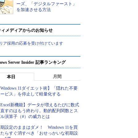
ーズ、「デジタルファースト」
を加速させる方法
ティメディアからのお知らせ
リア採用の応募を受け付けています
ows Server Insider 記事ランキング
月間
本日
Windows 11ダイエット術】「隠れた不要
サービス」を停止して軽量化する
Excel新機能】データが増えるたびに数式
を直すのはもう終わり。動的配列関数とス
ピル演算子（#）の威力とは
期設定のままはダメ！ Windows 11を買
ったらすぐ消すべき「おせっかいな初期設