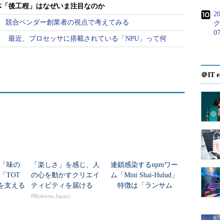
体「後工程」はなぜいま注目なのか
2
ている半導体業界なのだが、その潮流は一番地味な
か？ 競合ベンダー創業者の視点で考えてみる
ク
たようだ。日本のレゾナックが中心となって新世代
0
 最近、プロセッサに搭載されている「NPU」って何
シアム「US-JOINT」をシリコンバレーに設立する
ス「
シリコンバレーで日米の企業10社による次世代
設立
」）。すでに日米10社が参加を予定しており、
＠IT e
導入して2025年から稼働するそうだ。
方がなじみがある？
ックなのだが、筆者と同じ昭和世代には「昭和電
。戦前（第2次大戦のこと。念のため）から続く化学
にも各種の材料を供給している会社だ。昭和な社名
「味の
「楽しさ」を感じ、人
連鎖感染するnpmワー
大きな一歩を踏み出さんという意図がありありと見
「TOT
の心を動かすクリエイ
ム「Mini Shai-Hulud」
みコンソーシアムを設立したということのようだ。
を支える
ティビティを届ける
特徴は「ランサム
ー
性」？ どう守る？
PR(dentsu Japan)
金の匂いが立ち上っている」と言ってよい。この辺
専門家の見解
環境が変わってきているのだ。そして米国シリコン