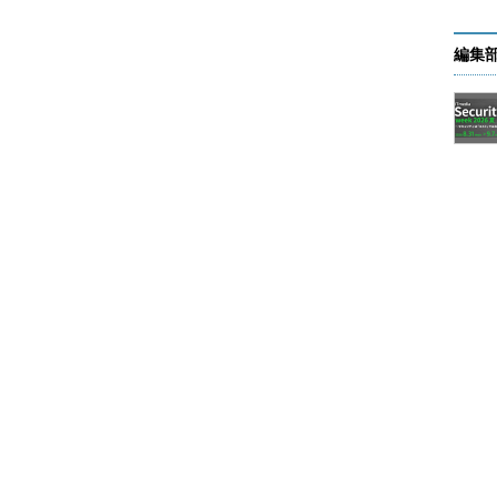
と外の世界を電気的に接続するというのがパッケー
スケールの異なるシリコンをPCB上に物理的に実装
編集
る。
簡単に割れてしまう。また人間の汗などに含まれる
来す。外界の物理的、化学的な影響からチップを守
三の役目である。
あるCPU／GPUといったチップの発熱は大きい。
人がいるくらいだ。第三の役目のために外界から切
熱がたまり、チップが溶けてしまいかねない。その
みも必要になるのだ。
地味に見えるのには理由がある。端的に言えば投資
ない。