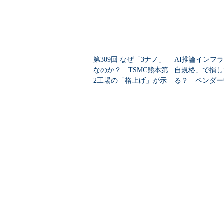
バレーに拠点を設けるのは、新世代
るためだと思われる。
半導体の後工程って何？
第309回 なぜ「3ナノ」
AI推論インフ
なのか？ TSMC熊本第
自規格」で損し
まずは地味であまり知られていな
2工場の「格上げ」が示
る？ ベンダー
程）について簡単に説明し、今なぜ
す日台半導体戦略の大
チップレット標
みたい。
転換
SA」とは
「半導体チップ」というように、
くは、シリコン単結晶の切れ端の上
る（シリコン以外の素材も一部ある
個ものトランジスタを集積し、数百
しかし考えてみよう。シリコンの
来はしない。通常はシリコンをパッ
（スマホ）やPCの中に入っているプ