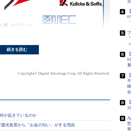
定
【
アム「US-JOINT」と参加企業のロゴ
「
社が集まって、新世代のパッケージ技術を開発する「US-JOINT」
た半導体の前工程と比べると、少し地味な感じがした後工程にも光
続きを読む
なのか、その歴史から振り返ってみよう。図は、レゾナックのプレ
【
0社による次世代半導体パッケージのコンソーシアム設立
」より。
0
Copyright© Digital Advantage Corp. All Rights Reserved.
【
方がなじみがある？
【
elに何が起きているのか
A
展が後工程の重要性を高める
V露光装置から「お金の匂い」がする理由