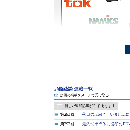
新世代のパッケージ技術を開発するコンソーシ
レゾナック（旧、昭和電工）を中心に日米10
が設立される。微細化技術で注目されてき
が当たりつつある。今なぜ、後工程が注目
スリリース「
シリコンバレーで日米の企業1
目次
レゾナックよりも昭和電工の
頭脳放談 連載一覧
次回の掲載をメールで受け取る
半導体の後工程って何？
新しい連載記事が 21 件あります
後工程が地味に見える理由
293
落日のIntel？ いまInt
マルチチップパッケージの進
292
最先端半導体に必須のEU