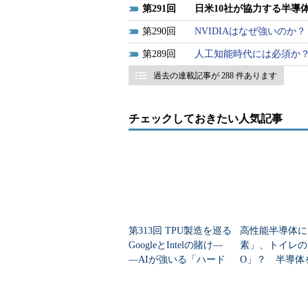
291
日米10社が協力する半導
このところ投資家の目を引き続け
290
NVIDIAはなぜ強いの
後工程（アセンブリ）にまで到達し
289
人工知能時代には必須か？
のパッケージ技術を開発するコンソー
過去の連載記事が 288 件あります
そうだ（レゾナックのプレスリリー
半導体パッケージのコンソーシアム
2024年中にクリーンルームや装置を
チェックしておきたい人気記事
レゾナックよりも昭和電工の
中心となって活動しているレゾナ
工」といった方がなじみ深いだろう
分野の大企業であり、電子デバイス
第313回 TPU製造を巡る
高性能半導体に
を捨てて、新社名になったからには
GoogleとIntelの賭け―
素」、トイレの
えてくる。その一環で他社を巻き込
―AIが強いる「ハード
O」？ 半導体
使い捨て」の過酷な舞
意外なプレイヤ
新世代のパッケージからは、「お
台裏
は地味だった従来のパッケージとは