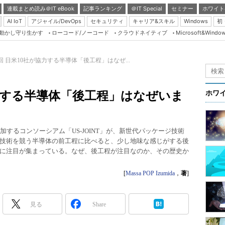
連載まとめ読み＠IT eBook
記事ランキング
＠IT Special
セミナー
ホワイト
AI IoT
アジャイル/DevOps
セキュリティ
キャリア&スキル
Windows
初
り動かし守り生かす
ローコード/ノーコード
クラウドネイティブ
Microsoft&Windo
Server & Storage
HTML5 + UX
0回 日米10社が協力する半導体「後工程」はなぜ...
Smart & Social
Coding Edge
協力する半導体「後工程」はなぜいま
ホワ
Java Agile
Database Expert
するコンソーシアム「US-JOINT」が、新世代パッケージ技術
Linux ＆ OSS
技術を競う半導体の前工程に比べると、少し地味な感じがする後
に注目が集まっている。なぜ、後工程が注目なのか、その歴史か
Master of IP Networ
Security & Trust
[
Massa POP Izumida
，
著
]
Test & Tools
Insider.NET
見る
Share
ブログ