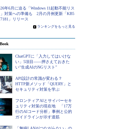
026年6月に迫る「Windows 11起動不能リス
」対策への準備も 2月の月例更新「KB5
77181」リリース
»
ランキングをもっと見る
Book
ChatGPTに「入力してはいけな
い」5項目――押さえておきた
い“生成AIのNGリスト”
API設計の常識が変わる？
HTTP新メソッド「QUERY」と
セキュリティ対策を学ぶ
フロンティアAIとサイバーセキ
ュリティ対策の現在地 「17万
行のAIコード分析」事例と公的
ガイドラインが示す道筋
「無線LANがつながらない」の