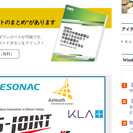
トのまとめ”があります
アイ
ダウンロードが可能です。
キャ
ロードボタンをクリック！
（無料）
Wind
【
【
初