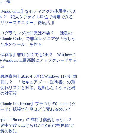
」5選
Windows 11】なぜディスクの使用率が10
0％？ 犯人をファイル単位で特定できる
「リソースモニター」徹底活用
プログラミングの知識は不要？ 話題の
Claude Code」で非エンジニアが「欲しか
ったあのツール」を作る
保存版】非対応PCでもOK？ Windows 1
をWindows 11最新版にアップグレードする
裏技
最終案内】2026年6月にWindows 11が起動
不能に？ 「セキュアブート証明書」の期
限切れリスクと対策、起動しなくなった場
合の対応策
Claude in Chrome】ブラウザのClaude（ク
ロード）拡張で仕事はどう変わるのか？
pple「iPhone」の成功は偶然じゃない？
世界中で繰り広げられた“名前の争奪戦”と
和解の物語