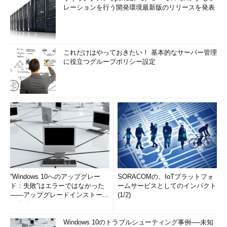
レーションを行う開発環境最新版のリリースを発表
これだけはやっておきたい！ 基本的なサーバー管理
に役立つグループポリシー設定
“Windows 10へのアップグレー
SORACOMの、IoTプラットフォ
ド：失敗”はエラーではなかった
ームサービスとしてのインパクト
――アップグレードインストール
(1/2)
の簡単まとめ (1/3...
Windows 10のトラブルシューティング事例──未知