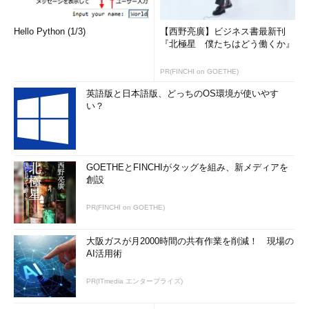
Hello Python (1/3)
【西野亮廣】ビジネス書最新刊
『北極星 僕たちはどう働くか』
PR(FINCHI on GOETHE)
英語版と日本語版、どっちのOS環境が使いやす
い？
GOETHEとFINCHIがタッグを組み、新メディアを
創設
PR(FINCHI on GOETHE)
大阪ガスが月2000時間の共有作業を削減！ 現場の
AI活用術
PR(ITmedia エンタープライズ)