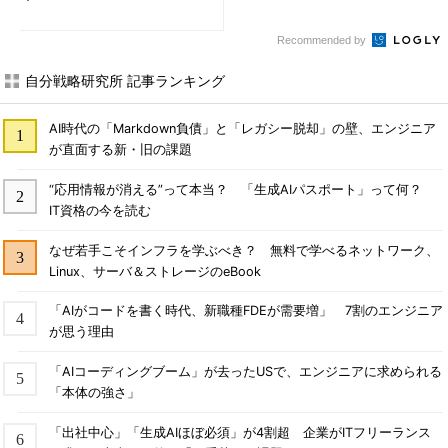
Recommended by
自分戦略研究所 記事ランキング
AI時代の「Markdown負債」と「レガシー脱却」の壁、エンジニア
が直面する新・旧の課題
“応用情報が消える”って本当？ 「生成AIパスポート」って何？
IT資格の今を読む
なぜ若手こそインフラを学ぶべき？ 無料で学べるネットワーク、
Linux、サーバ＆ストレージのeBook
「AIがコードを書く時代、新職種FDEが需要増」 7割のエンジニア
が思う理由
「AIコーディングブーム」が去ったUSで、エンジニアに求められる
「本体の強さ」
「出社中心」「生成AIほぼ必須」が4割超 企業がITフリーランス