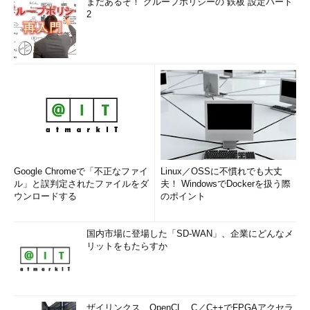
まだあるぞ！ グループポリシーの“鉄板”設定パート
2
Google Chromeで「不正なファイ
Linux／OSSに不慣れでも大丈
ル」と誤判定されたファイルをダ
夫！ WindowsでDockerを扱う際
ウンロードする
のポイント
国内市場に登場した「SD-WAN」、企業にどんなメ
リットをもたらすか
ザイリンクス、OpenCL、C／C++でFPGAアクセラ