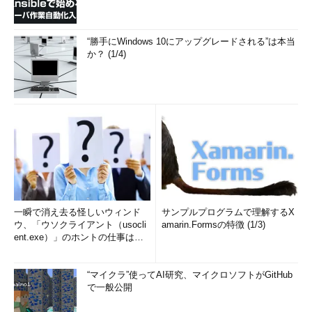
“勝手にWindows 10にアップグレードされる”は本当
か？ (1/4)
一瞬で消え去る怪しいウィンド
サンプルプログラムで理解するX
ウ、「ウソクライアント（usocli
amarin.Formsの特徴 (1/3)
ent.exe）」のホントの仕事は？
(1/2)
“マイクラ”使ってAI研究、マイクロソフトがGitHub
で一般公開