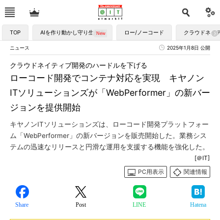
TOP
AIを作り動かし守り生かす
ロー/ノーコード
クラウドネイ
ニュース
2025年1月8日 公開
クラウドネイティブ開発のハードルを下げる
ローコード開発でコンテナ対応を実現 キヤノン
ITソリューションズが「WebPerformer」の新バー
ジョンを提供開始
キヤノンITソリューションズは、ローコード開発プラットフォー
ム「WebPerformer」の新バージョンを販売開始した。業務シス
テムの迅速なリリースと円滑な運用を支援する機能を強化した。
[＠IT]
PC用表示
関連情報
Share
Post
LINE
Hatena