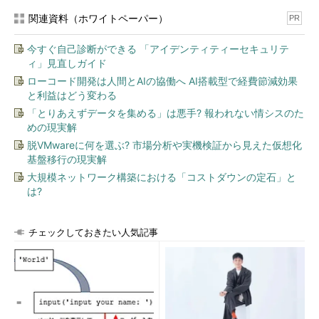
関連資料（ホワイトペーパー）
PR
今すぐ自己診断ができる 「アイデンティティーセキュリテ
ィ」見直しガイド
ローコード開発は人間とAIの協働へ AI搭載型で経費節減効果
と利益はどう変わる
「とりあえずデータを集める」は悪手? 報われない情シスのた
めの現実解
脱VMwareに何を選ぶ? 市場分析や実機検証から見えた仮想化
基盤移行の現実解
大規模ネットワーク構築における「コストダウンの定石」と
は?
チェックしておきたい人気記事