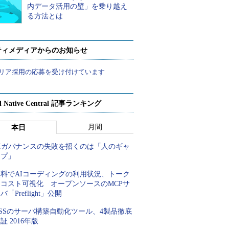
内データ活用の壁」を乗り越え
る方法とは
ティメディアからのお知らせ
リア採用の応募を受け付けています
d Native Central 記事ランキング
月間
本日
AIガバナンスの失敗を招くのは「人のギャ
ップ」
無料でAIコーディングの利用状況、トーク
ンコスト可視化 オープンソースのMCPサ
バ「Preflight」公開
SSのサーバ構築自動化ツール、4製品徹底
証 2016年版