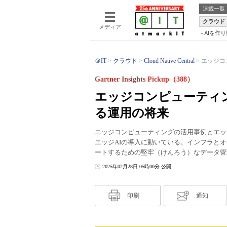
連載一覧
クラウド
メディア
AIを作
＠IT
クラウド
Cloud Native Central
エッジコ
Gartner Insights Pickup（388）
エッジコンピューティ
る運用の将来
エッジコンピューティングの活用事例とエッ
エッジAIの導入に動いている。インフラとオ
ートするための堅牢（けんろう）なデータ管
2025年02月28日 05時00分 公開
印刷
通知