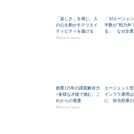
「楽しさ」を感じ、人
「AIエージェ
の心を動かすクリエイ
半数が"戦力外
ティビティを届ける
る」 なぜ企業
こなせない？
PR(dentsu Japan)
創業125年の課題解決力
エージェント型A
×多様な才能で挑む、こ
インフラ運用は
れからの電通
に 担当部署の
大きく変化
PR(dentsu Japan)