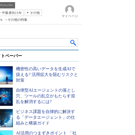
ペーパー
・中級者向けAI
その他
マイページ
ws
その他の特集
イトペーパー
機密性の高いデータを生成AIで
扱える? 活用拡大を阻むリスクと
対策
自律型AIエージェントの落とし
k
穴、ツールの乱立がもたらす混
乱を解消するには?
ビジネス課題を自律的に解決す
る「データエージェント」の仕
組みと構築ガイド
AI活用のつまずきポイント 「社