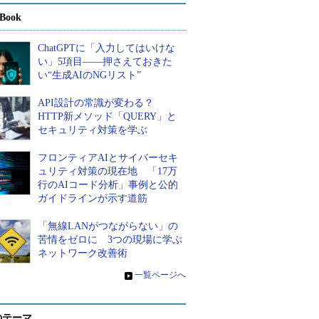
Book
ChatGPTに「入力してはいけな
い」5項目――押さえておきた
い“生成AIのNGリスト”
API設計の常識が変わる？
HTTP新メソッド「QUERY」と
セキュリティ対策を学ぶ
フロンティアAIとサイバーセキ
ュリティ対策の現在地 「17万
行のAIコード分析」事例と公的
ガイドラインが示す道筋
「無線LANがつながらない」の
苦情をゼロに 3つの現場に学ぶ
ネットワーク改善術
»
一覧ページへ
のテーマ