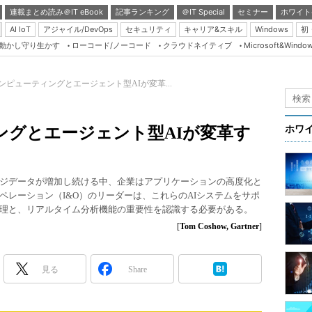
連載まとめ読み＠IT eBook
記事ランキング
＠IT Special
セミナー
ホワイト
AI IoT
アジャイル/DevOps
セキュリティ
キャリア&スキル
Windows
初
り動かし守り生かす
ローコード/ノーコード
クラウドネイティブ
Microsoft&Windo
Server & Storage
HTML5 + UX
ンピューティングとエージェント型AIが変革...
Smart & Social
Coding Edge
ングとエージェント型AIが変革す
ホワ
Java Agile
Database Expert
ジデータが増加し続ける中、企業はアプリケーションの高度化と
Linux ＆ OSS
ペレーション（I&O）のリーダーは、これらのAIシステムをサポ
理と、リアルタイム分析機能の重要性を認識する必要がある。
Master of IP Networ
[
Tom Coshow, Gartner
]
Security & Trust
Test & Tools
見る
Share
Insider.NET
ブログ