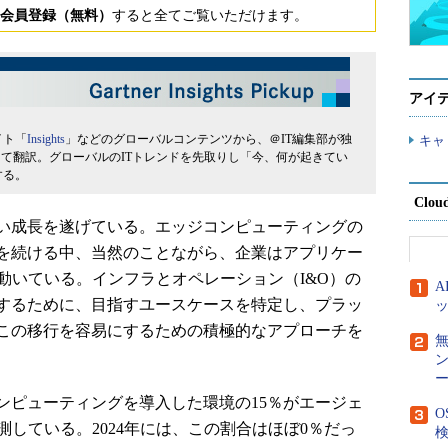
会員登録（無料）
すると全てご覧いただけます。
アイ
イト「
Insights
」などのグローバルコンテンツから、＠IT編集部が独
キャ
して翻訳。グローバルのITトレンドを先取りし「今、何が起きてい
する。
Clou
い成長を遂げている。エッジコンピューティングの
を続ける中、当然のことながら、企業はアプリケー
動いている。インフラとオペレーション（I&O）の
するために、目指すユースケースを特定し、プラッ
この移行を容易にするための積極的なアプローチを
ー
ッジコンピューティングを導入した環境の15％がエージェ
O
測している。2024年には、この割合はほぼ0％だっ
検