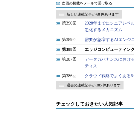
次回の掲載をメールで受け取る
新しい連載記事が 68 件あります
390
2028年までにシニアレ
悪化するメカニズム
389
需要が急増するAIエンジ
388
エッジコンピューティング
387
データガバナンスにおけ
ティス
386
クラウド戦略でよくある6
過去の連載記事が 385 件あります
チェックしておきたい人気記事