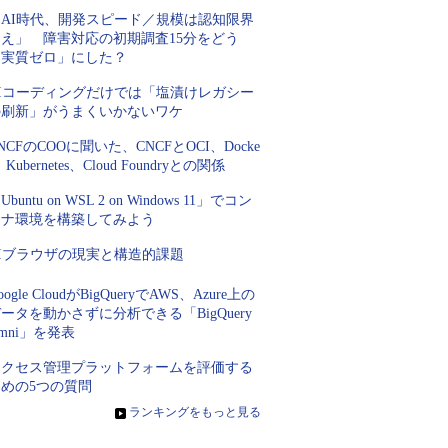
「AI時代、開発スピード／規模は認知限界
超え」 障害対応の初期調査15分をどう
「実質ゼロ」にした？
AIコーディングだけでは「塩漬けレガシー
の刷新」がうまくいかないワケ
NCFのCOOに聞いた、CNCFとOCI、Docke
、Kubernetes、Cloud Foundryとの関係
Ubuntu on WSL 2 on Windows 11」でコン
テナ環境を構築してみよう
AIブラウザの現実と構造的課題
oogle CloudがBigQueryでAWS、Azure上の
ータを動かさずに分析できる「BigQuery
mni」を発表
アクセス管理プラットフォームを評価する
ための5つの質問
»
ランキングをもっと見る