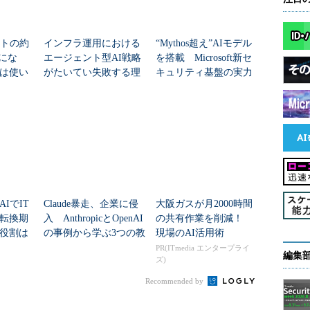
ントの約
インフラ運用における
“Mythos超え”AIモデル
"にな
エージェント型AI戦略
を搭載 Microsoft新セ
は使い
がたいてい失敗する理
キュリティ基盤の実力
由
とは？
IでIT
Claude暴走、企業に侵
大阪ガスが月2000時間
転換期
入 AnthropicとOpenAI
の共有作業を削減！
役割は
の事例から学ぶ3つの教
現場のAI活用術
訓
PR(ITmedia エンタープライ
編集
ズ)
Recommended by