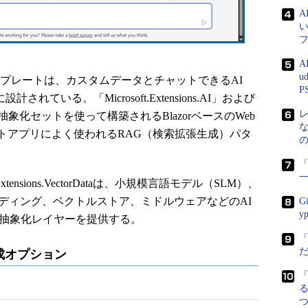
A
u
テンプレートは、カスタムデータとチャットできるAI
P
ている。「Microsoft.Extensions.AI」および
torData」の抽象化セットを使って構築されるBlazorベースのWeb
トアプリによく使われるRAG（検索拡張生成）パタ
「
soft.Extensions.VectorDataは、小規模言語モデル（SLM）、
ディング、ベクトルストア、ミドルウェアなどのAI
G
y
合抽象化レイヤーを提供する。
成オプション
る