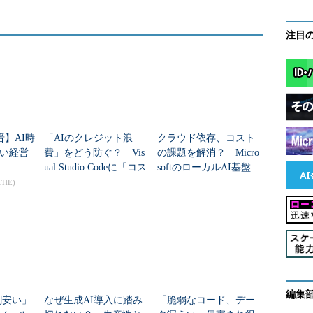
注目
晋】AI時
「AIのクレジット浪
クラウド依存、コスト
い経営
費」をどう防ぐ？ Vis
の課題を解消？ Micro
ual Studio Codeに「コス
softのローカルAI基盤
ト管理」機能追加
「Foundry Local」
THE)
編集
4割安い」
なぜ生成AI導入に踏み
「脆弱なコード、デー