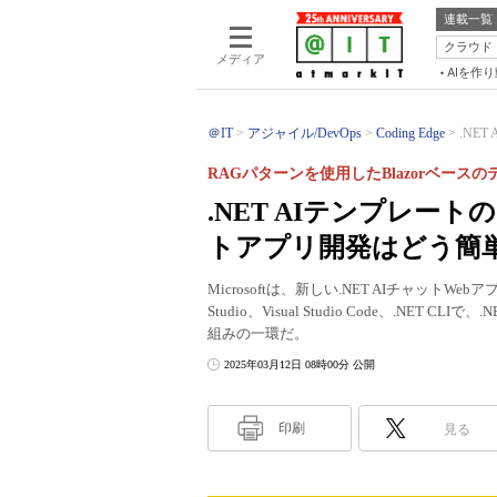
連載一覧
クラウド
メディア
AIを作
＠IT
アジャイル/DevOps
Coding Edge
.NE
RAGパターンを使用したBlazorベース
.NET AIテンプレー
トアプリ開発はどう簡
Microsoftは、新しい.NET AIチャット
Studio、Visual Studio Code、.N
組みの一環だ。
2025年03月12日 08時00分 公開
印刷
見る