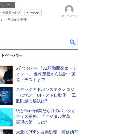
ペーパー
・中級者向けAI
その他
マイページ
ws
その他の特集
イトペーパー
5分で分かる「AI駆動開発エージ
ェント」 要件定義から設計・実
装・テストまで
ニデックアドバンステクノロジ
k
ーに学ぶ「UIテスト自動化」 工
数削減の秘訣は?
紙とExcel作業だらけのバックオ
フィス業務、「デジタル変革」
実現の第一歩は?
大量のPDFを自動処理、業務効率