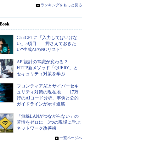
»
ランキングをもっと見る
Book
ChatGPTに「入力してはいけな
い」5項目――押さえておきた
い“生成AIのNGリスト”
API設計の常識が変わる？
HTTP新メソッド「QUERY」と
セキュリティ対策を学ぶ
フロンティアAIとサイバーセキ
ュリティ対策の現在地 「17万
行のAIコード分析」事例と公的
ガイドラインが示す道筋
「無線LANがつながらない」の
苦情をゼロに 3つの現場に学ぶ
ネットワーク改善術
»
一覧ページへ