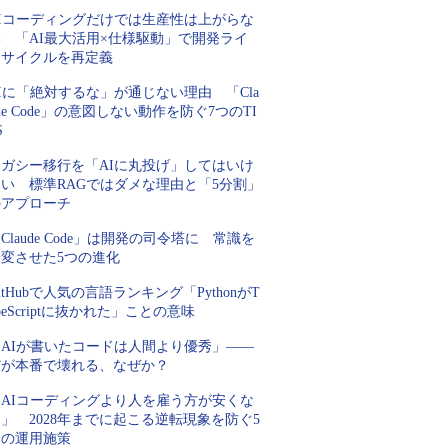
AIコーディングだけでは生産性は上がらな
い 「AI最大活用×仕様駆動」で開発ライ
フサイクルを再定義
Iに「絶対するな」が通じない理由 「Cla
de Code」の意図しない動作を防ぐ7つのTI
S
レガシー移行を「AIに丸投げ」してはいけ
ない 標準RAGではダメな理由と「5分割」
のアプローチ
Claude Code」は開発の司令塔に 常識を
一変させた5つの進化
itHubで人気の言語ランキング「PythonがT
peScriptに抜かれた」ことの意味
「AIが書いたコードは人間より優秀」――
だが本番で壊れる、なぜか？
「AIコーディングより人を雇う方が安くな
」 2028年までに起こる逆転現象を防ぐ5
つの運用施策