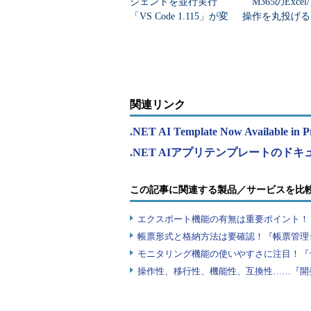
ジェントを並行実行
M365のExce
「VS Code 1.115」が変
操作を丸投げる「C
える開発体験
t Cowork」“
落...
関連リンク
.NET AI Template Now Available in P
.NET AIアプリテンプレートのドキ
この記事に関連する製品／サービスを比
エクスポート機能の有無は重要ポイント！『
帳票形式と格納方法は要確認！『帳票管理
モニタリング機能の使いやすさに注目！『
操作性、移行性、機能性、互換性……『開