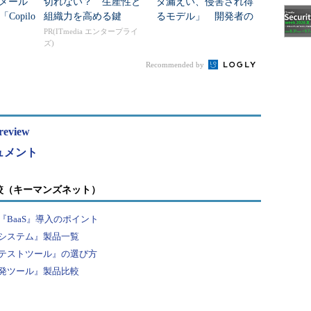
l/メール
切れない？ 生産性と
タ漏えい、侵害され得
opilo
組織力を高める鍵
るモデル」 開発者の
従量課金”の
不安をMicrosoftはどう
PR(ITmedia エンタープライ
ズ)
解消するのか
Recommended by
review
ュメント
較（キーマンズネット）
BaaS』導入のポイント
システム』製品一覧
テストツール』の選び方
発ツール』製品比較