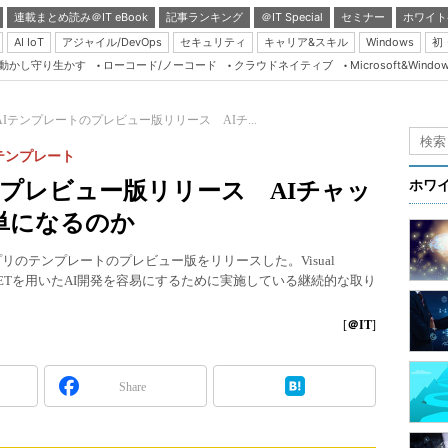
連載まとめ読み＠IT eBook
記事ランキング
＠IT Special
セミナー
ホワイト
AI IoT
アジャイル/DevOps
セキュリティ
キャリア&スキル
Windows
初
り動かし守り生かす
ローコード/ノーコード
クラウドネイティブ
Microsoft&Windo
Server & Storage
HTML5 + UX
T AIテンプレートのプレビュー版リリース AIチ...
Smart & Social
のテンプレート
Coding Edge
トのプレビュー版リリース AIチャッ
ホワ
Java Agile
単になるのか
Database Expert
Webアプリのテンプレートのプレビュー版をリリースした。Visual
Linux ＆ OSS
ET CLIで、.NETを用いたAI開発を容易にするために実施している継続的な取り
Master of IP Networ
[
＠IT
]
Security & Trust
Test & Tools
Share
Insider.NET
ブログ