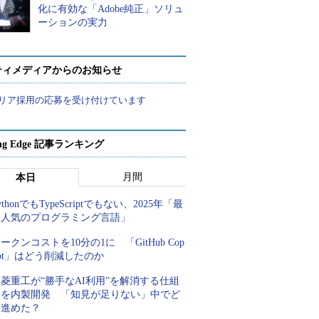
化に有効な「Adobe純正」ソリュ
ーションの実力
ティメディアからのお知らせ
リア採用の応募を受け付けています
ing Edge 記事ランキング
月間
本日
ythonでもTypeScriptでもない、2025年「最
も人気のプログラミング言語」
ークンコストを10分の1に 「GitHub Cop
lot」はどう削減したのか
菱重工が“勝手なAI利用”を解消する仕組
みを内製開発 「知見が足りない」中でど
う進めた？