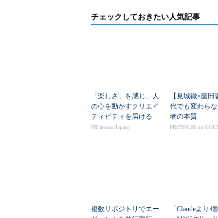
チェックしておきたい人気記事
「楽しさ」を感じ、人
【見城徹×藤田
の心を動かすクリエイ
代でも変わらな
ティビティを届ける
者の本質
PR(dentsu Japan)
PR(FINCHI on GOE
複数リポジトリでエー
「Claudeより