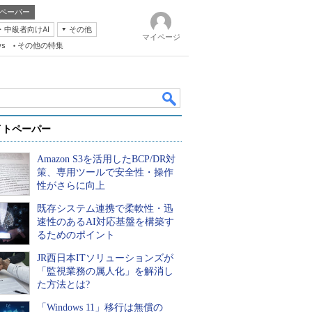
ペーパー
・中級者向けAI
その他
マイページ
ws
その他の特集
イトペーパー
Amazon S3を活用したBCP/DR対
策、専用ツールで安全性・操作
性がさらに向上
既存システム連携で柔軟性・迅
k
速性のあるAI対応基盤を構築す
るためのポイント
JR西日本ITソリューションズが
「監視業務の属人化」を解消し
た方法とは?
「Windows 11」移行は無償の