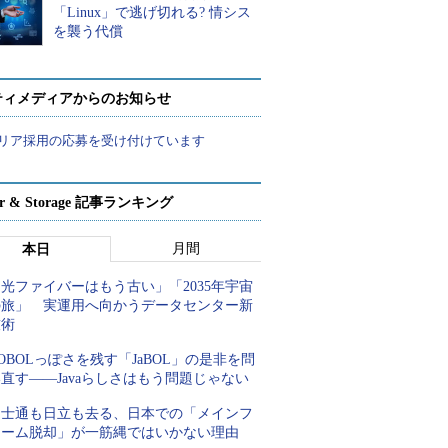
「Linux」で逃げ切れる? 情シス
を襲う代償
ティメディアからのお知らせ
リア採用の応募を受け付けています
ver & Storage 記事ランキング
月間
本日
光ファイバーはもう古い」「2035年宇宙
の旅」 実運用へ向かうデータセンター新
技術
OBOLっぽさを残す「JaBOL」の是非を問
直す――Javaらしさはもう問題じゃない
富士通も日立も去る、日本での「メインフ
レーム脱却」が一筋縄ではいかない理由