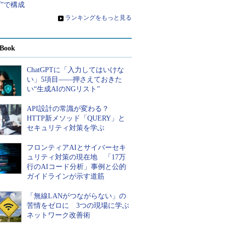
”で構成
»
ランキングをもっと見る
Book
ChatGPTに「入力してはいけな
い」5項目――押さえておきた
い“生成AIのNGリスト”
API設計の常識が変わる？
HTTP新メソッド「QUERY」と
セキュリティ対策を学ぶ
フロンティアAIとサイバーセキ
ュリティ対策の現在地 「17万
行のAIコード分析」事例と公的
ガイドラインが示す道筋
「無線LANがつながらない」の
苦情をゼロに 3つの現場に学ぶ
ネットワーク改善術