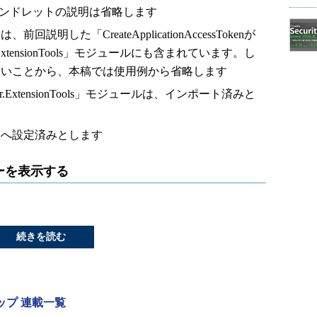
」コマンドレットの説明は省略します
明した「CreateApplicationAccessTokenが
Center.ExtensionTools」モジュールにも含まれています。し
ないことから、本稿では使用例から省略します
nCenter.ExtensionTools」モジュールは、インポート済みと
数へ設定済みとします
ーを表示する
続きを読む
ーアップ 連載一覧