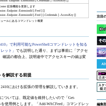
ension -Endpoint
-ExtensionId
[-Credentials
] -AccessKey
[
]
in Center 拡張機能を更新します
sion -Endpoint
-ExtensionId
[-Feed
] [
]
sion -Endpoint
-ExtensionId
[-Feed
] [-Credentials
] -AccessKey
[
]
注目
ionToolsモジュールにあるコマンドレット概要
nter 2410』で利用可能なPowerShellコマンドレットを知る
ドレット」
でも説明した通り、まずは事前に「アクセ
、確認の都合上、説明途中でアクセスキーの値は変
トを解説する前提
2410における拡張の管理を解説していきます。
」については、既定値を維持したいので「Get-
みを使用例とします。「Add-WACFeed」コマンドレッ
編集