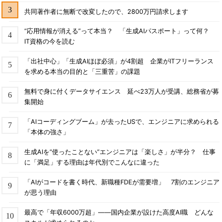
共同著作者に無断で改変したので、2800万円請求します
“応用情報が消える”って本当？ 「生成AIパスポート」って何？
IT資格の今を読む
「出社中心」「生成AIほぼ必須」が4割超 企業がITフリーランス
を求める本当の目的と「三重苦」の課題
無料で身に付くデータサイエンス 延べ23万人が受講、総務省が募
集開始
「AIコーディングブーム」が去ったUSで、エンジニアに求められる
「本体の強さ」
生成AIを“使ったことない”エンジニアは「楽しさ」が半分？ 仕事
に「満足」する理由は年代別でこんなに違った
「AIがコードを書く時代、新職種FDEが需要増」 7割のエンジニア
が思う理由
最高で「年収6000万超」――国内企業が設けた高度AI職 どんな