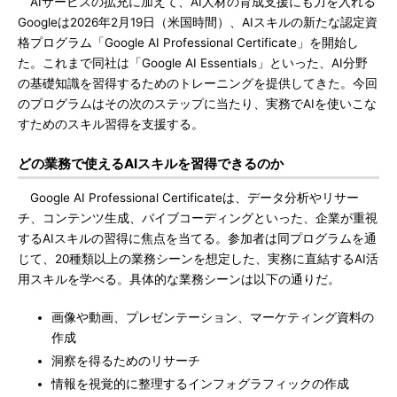
AIサービスの拡充に加えて、AI人材の育成支援にも力を入れる
Googleは2026年2月19日（米国時間）、AIスキルの新たな認定資
格プログラム「Google AI Professional Certificate」を開始し
た。これまで同社は「Google AI Essentials」といった、AI分野
の基礎知識を習得するためのトレーニングを提供してきた。今回
のプログラムはその次のステップに当たり、実務でAIを使いこな
すためのスキル習得を支援する。
どの業務で使えるAIスキルを習得できるのか
Google AI Professional Certificateは、データ分析やリサー
チ、コンテンツ生成、バイブコーディングといった、企業が重視
するAIスキルの習得に焦点を当てる。参加者は同プログラムを通
じて、20種類以上の業務シーンを想定した、実務に直結するAI活
用スキルを学べる。具体的な業務シーンは以下の通りだ。
画像や動画、プレゼンテーション、マーケティング資料の
作成
洞察を得るためのリサーチ
情報を視覚的に整理するインフォグラフィックの作成