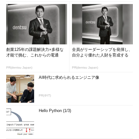
創業125年の課題解決力×多様な
全員がリーダーシップを発揮し、
才能で挑む、これからの電通
自分より優れた人財を育成する
PR(dentsu Japan)
PR(dentsu Japan)
AI時代に求められるエンジニア像
PR(＠IT)
Hello Python (1/3)