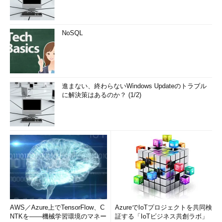
NoSQL
進まない、終わらないWindows Updateのトラブル
に解決策はあるのか？ (1/2)
AWS／Azure上でTensorFlow、C
AzureでIoTプロジェクトを共同検
NTKを――機械学習環境のマネー
証する「IoTビジネス共創ラボ」