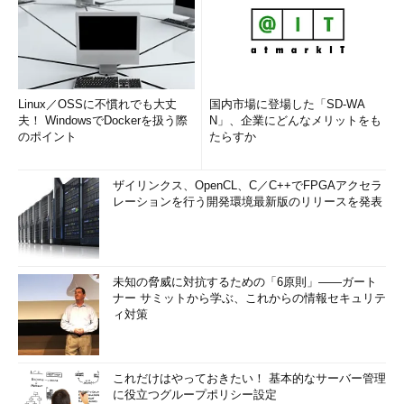
Linux／OSSに不慣れでも大丈
国内市場に登場した「SD-WA
夫！ WindowsでDockerを扱う際
N」、企業にどんなメリットをも
のポイント
たらすか
ザイリンクス、OpenCL、C／C++でFPGAアクセラ
レーションを行う開発環境最新版のリリースを発表
未知の脅威に対抗するための「6原則」――ガート
ナー サミットから学ぶ、これからの情報セキュリテ
ィ対策
これだけはやっておきたい！ 基本的なサーバー管理
に役立つグループポリシー設定