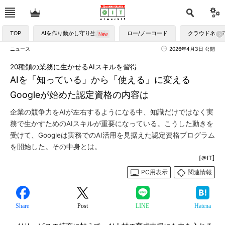
TOP
AIを作り動かし守り生かす
ロー/ノーコード
クラウドネイ
ニュース
2026年4月3日 公開
20種類の業務に生かせるAIスキルを習得
AIを「知っている」から「使える」に変える
Googleが始めた認定資格の内容は
企業の競争力をAIが左右するようになる中、知識だけではなく実
務で生かすためのAIスキルが重要になっている。こうした動きを
受けて、Googleは実務でのAI活用を見据えた認定資格プログラム
を開始した。その中身とは。
[＠IT]
PC用表示
関連情報
Share
Post
LINE
Hatena