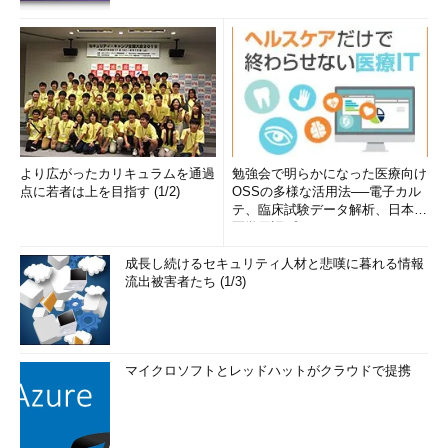
より広がったカリキュラムを通過
勉強会で明らかになった医療向け
点に若者は上を目指す (1/2)
OSSの多様な活用法──電子カル
テ、臨床試験データ解析、日本語
医学用語プラットフォーム、画...
成長し続けるセキュリティ人材と悲嘆に暮れる情報
流出被害者たち (1/3)
マイクロソフトとレッドハットがクラウドで提携