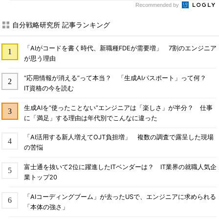
Recommended by
自分戦略研究所 記事ランキング
「AIがコードを書く時代、新職種FDEが需要増」 7割のエンジニア
が思う理由
“応用情報が消える”って本当？ 「生成AIパスポート」って何？
IT資格の今を読む
生成AIを“使ったことない”エンジニアは「楽しさ」が半分？ 仕事
に「満足」する理由は年代別でこんなに違った
「AI活用する新人増えてOJT負担増」 複数の調査で露呈した現場
の苦悩
富士通を抜いて2位に躍進したITベンダーは？ IT業界の就職人気企
業トップ20
「AIコーディングブーム」が去ったUSで、エンジニアに求められる
「本体の強さ」