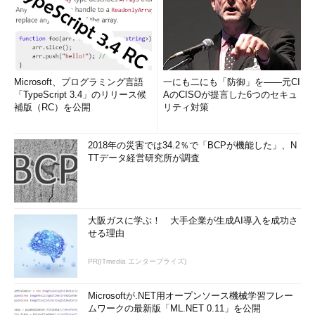
Microsoft、プログラミング言語
一にも二にも「防御」を――元CI
「TypeScript 3.4」のリリース候
AのCISOが提言した6つのセキュ
補版（RC）を公開
リティ対策
2018年の災害では34.2％で「BCPが機能した」、N
TTデータ経営研究所が調査
大阪ガスに学ぶ！ 大手企業が生成AI導入を成功さ
せる理由
PR(ITmedia エンタープライズ)
Microsoftが.NET用オープンソース機械学習フレー
ムワークの最新版「ML.NET 0.11」を公開