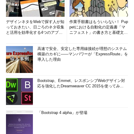
デザインネタをWebで探す人が知
作業手順書はもういらない！ Pup
っておきたい、日ごろのネタ収集
petにおける自動化の定義書「マ
と活用を効率化する4つのアプリ
ニフェスト」の書き方と基礎文法
(1/3)
まとめ (1/5)
高速で安全、安定した専用線接続が理想のシステム
構築のカギに――マンパワーが「ExpressRoute」を
導入した理由
Bootstrap、Emmet、レスポンシブWebデザイン対
応を強化したDreamweaver CC 2015を使ってみ...
「Bootstrap 4 alpha」が登場