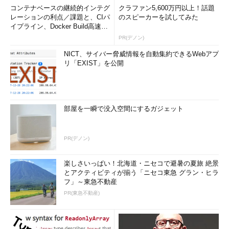
コンテナベースの継続的インテグ
クラファン5,600万円以上！話題
レーションの利点／課題と、CIパ
のスピーカーを試してみた
イプライン、Docker Build高速化
のコツ (1/2...
PR(デノン)
NICT、サイバー脅威情報を自動集約できるWebアプ
リ「EXIST」を公開
部屋を一瞬で没入空間にするガジェット
PR(デノン)
楽しさいっぱい！北海道・ニセコで避暑の夏旅 絶景
とアクティビティが揃う「ニセコ東急 グラン・ヒラ
フ」～東急不動産
PR(東急不動産)