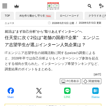
TOP
AIを作り動かし守り生かす
ロー/ノーコード
クラウドネイ
2026年5月13日 更新
ニュース
2026年5月12日 公開
就活は“まず自己分析”から“取りあえずインターン”へ
任天堂に次ぐ2位は“老舗の国産IT企業” エンジニ
ア志望学生が選ぶインターン人気企業は？
ITエンジニア志望学生の就職活動に関するpaizaの調査による
と、2028年卒では自己分析よりもインターンシップ参加を起点
とする傾向が見られた。インターンシップ希望ランキングなど、
調査結果のポイントをまとめる。
[＠IT]
PC用表示
関連情報
Share
Post
LINE
Hatena