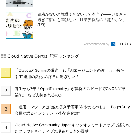
資格がないと就職できないって本当？――いまさら
過ぎて誰にも聞けない、IT業界就活の「超キホン」
(1/3)
Recommended by
Cloud Native Central 記事ランキング
「ClaudeとGeminiの躍進」も「AIエージェントの波」も、来た
る“IT運用の変化”の序章に過ぎない？
誕生から7年「OpenTelemetry」が異例のスピードでCNCFの“卒
業”に なぜ支持されるのか
「運用エンジニアは“燃え尽き予備軍”をやめるべし」 PagerDuty
会長が語るインシデント対応“進化論”
Cloud Native Community Japanキックオフミートアップで語られ
たクラウドネイティブの現在と日本の貢献