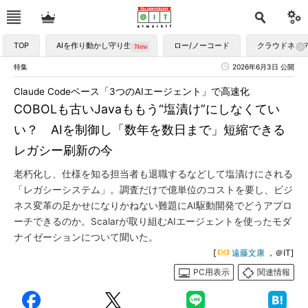
TOP
AIを作り動かし守り生かす
ロー/ノーコード
クラウドネイ
特集
2026年6月3日 公開
Claude Codeベース「3つのAIエージェント」で高速化
COBOLも古いJavaももう“塩漬け”にしなくてい
い？ AIを制御し「数年を数日まで」短縮できる
レガシー刷新の今
老朽化し、仕様を知る担当者も退職するなどして塩漬けにされる
「レガシーシステム」。調査だけで億単位のコストを要し、ビジ
ネス変革の足かせになりかねない難題にAI駆動開発でどうアプロ
ーチできるのか。Scalarが取り組むAIエージェントを使ったモダ
ナイゼーションについて聞いた。
[
遠藤文康
，＠IT]
PC用表示
関連情報