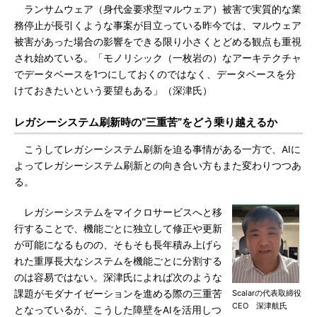
ランサムウェア（身代金要求型マルウェア）被害で実質的な業
務停止が長引くような事案が目立っている昨今では、マルウェア
被害があった場合の影響をできる限り小さくとどめる観点も重視
され始めている。「モノリシック（一枚岩の）なアーキテクチャ
でデータベースを1つにしておくのではなく、データベースを分
けておきたいという要望もある」（深津氏）
レガシーシステム刷新時の“三重苦”をどう乗り越えるか
こうしてレガシーシステム刷新を迫る事情がある一方で、AIに
よってレガシーシステム刷新との向き合い方もまた変わりつつあ
る。
レガシーシステムをマイクロサービスへと移
行することで、機能ごとに独立して修正や更新
が可能になるものの、そもそも長年積み上げら
れた重厚長大なシステムを機能ごとに分割する
のは容易ではない。深津氏によれば次のような
課題がモダナイゼーションを進める際の三重苦
Scalarの代表取締役
CEO 深津航氏
となっているが、こうした障壁をAIを活用しつ