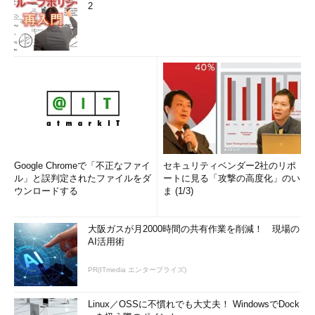
2
Google Chromeで「不正なファイ
セキュリティベンダー2社のリポ
ル」と誤判定されたファイルをダ
ートに見る「攻撃の高度化」のい
ウンロードする
ま (1/3)
大阪ガスが月2000時間の共有作業を削減！ 現場の
AI活用術
PR(ITmedia エンタープライズ)
Linux／OSSに不慣れでも大丈夫！ WindowsでDock