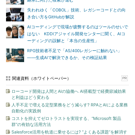
継承に向けた模索が進む
失われゆく「COBOL」技術、レガシーコードとの向
き合い方をGitHubが解説
AIコーディングで現場が疲弊するのはツールのせいで
はない KDDIアジャイル開発センターに聞く、AIコ
ーディングの誤解と「本当の生産性」
RPG技術者不足で「AS/400レガシーに触れない」
――生成AIで解決できるか、その検証結果
関連資料（ホワイトペーパー）
PR
ローコード開発は人間とAIの協働へ AI搭載型で経費節減効果
と利益はどう変わる
人手不足で増える定型業務をどう減らす? RPAとAIによる業務
自動化の実践例
コストを抑えてゼロトラストを実現する、“Microsoft 製品
群”の有効な活用方法
Salesforce活用を軌道に乗せるには? “よくある課題”を解消す