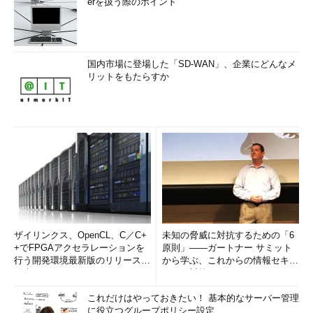
erを扱う際のポイント
国内市場に登場した「SD-WAN」、企業にどんなメ
リットをもたらすか
ザイリンクス、OpenCL、C／C+
未知の脅威に対抗するための「6
+でFPGAアクセラレーションを
原則」――ガートナー サミット
行う開発環境最新版のリリースを
から学ぶ、これからの情報セキュ
発表
リティ対策
これだけはやっておきたい！ 基本的なサーバー管理
に役立つグループポリシー設定