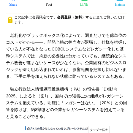
Share
Post
LINE
Hatena
この記事は会員限定です。
会員登録（無料）
すると全てご覧いただけ
ます。
老朽化やブラックボックス化によって、調査だけでも億単位の
コストがかかる――。開発当時の担当者が退職し、仕様を把握し
ている人が不在となったCOBOLシステムなどレガシー化した基
幹システムでは、刷新の必要性は分かっていても、継続的なシス
テム改善が進まないケースが少なくない。企業固有のビジネスロ
ジックが深く組み込まれていれば、影響範囲を把握し切れないま
ま、下手に手を加えられない状態に陥っているシステムもある。
独立行政法人情報処理推進機構（IPA）の報告書「DX動向
2025」によると（図1）、国内では6割以上の組織がレガシーシ
ステムを抱えている。明確に「レガシーはない」（20％）との回
答を除けば、約8割ほどの企業がレガシーシステムを抱えている
と見ることができる。