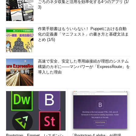
ごろのネタ収集と活用を効率化する4つのアプリ (1/
3)
作業手順書はもういらない！ Puppetにおける自動
化の定義書「マニフェスト」の書き方と基礎文法ま
とめ (1/5)
高速で安全、安定した専用線接続が理想のシステム
構築のカギに――マンパワーが「ExpressRoute」を
導入した理由
Bootstrap、Emmet、レスポンシ
「Bootstrap 4 alpha」が登場