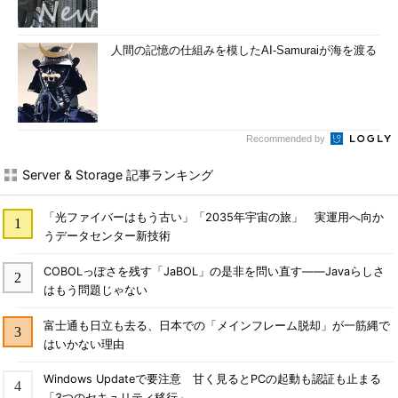
人間の記憶の仕組みを模したAI-Samuraiが海を渡る
Recommended by
Server & Storage 記事ランキング
「光ファイバーはもう古い」「2035年宇宙の旅」 実運用へ向か
うデータセンター新技術
COBOLっぽさを残す「JaBOL」の是非を問い直す――Javaらしさ
はもう問題じゃない
富士通も日立も去る、日本での「メインフレーム脱却」が一筋縄で
はいかない理由
Windows Updateで要注意 甘く見るとPCの起動も認証も止まる
「3つのセキュリティ移行」