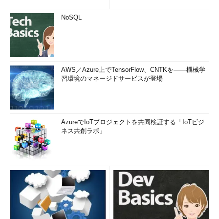
NoSQL
AWS／Azure上でTensorFlow、CNTKを――機械学
習環境のマネージドサービスが登場
AzureでIoTプロジェクトを共同検証する「IoTビジ
ネス共創ラボ」