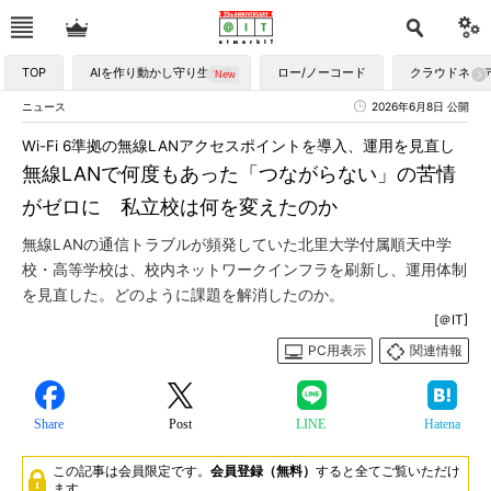
TOP
AIを作り動かし守り生かす
ロー/ノーコード
クラウドネイ
ニュース
2026年6月8日 公開
Wi-Fi 6準拠の無線LANアクセスポイントを導入、運用を見直し
無線LANで何度もあった「つながらない」の苦情
がゼロに 私立校は何を変えたのか
無線LANの通信トラブルが頻発していた北里大学付属順天中学
校・高等学校は、校内ネットワークインフラを刷新し、運用体制
を見直した。どのように課題を解消したのか。
[＠IT]
PC用表示
関連情報
Share
Post
LINE
Hatena
この記事は会員限定です。
会員登録（無料）
すると全てご覧いただけ
ます。