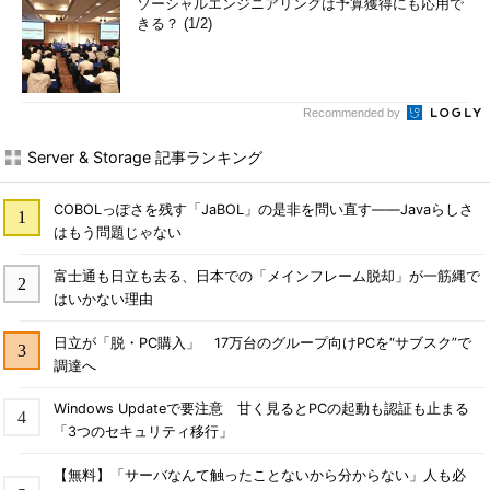
ソーシャルエンジニアリングは予算獲得にも応用で
きる？ (1/2)
Recommended by
Server & Storage 記事ランキング
COBOLっぽさを残す「JaBOL」の是非を問い直す――Javaらしさ
はもう問題じゃない
富士通も日立も去る、日本での「メインフレーム脱却」が一筋縄で
はいかない理由
日立が「脱・PC購入」 17万台のグループ向けPCを“サブスク”で
調達へ
Windows Updateで要注意 甘く見るとPCの起動も認証も止まる
「3つのセキュリティ移行」
【無料】「サーバなんて触ったことないから分からない」人も必