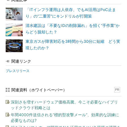
「ITインフラ運用は人依存、でもAI活用はPoC止ま
り」の“二重苦”にキンドリルが打開策
清水建設は「不要なIDの削除漏れ」を招く“手作業”か
らどう脱却した？
東京ガスが障害対応を3時間から30分に短縮 どう実
現したのか？
関連リンク
プレスリリース
関連資料（ホワイトペーパー）
PR
深刻さを増すハードウェア価格高騰、今こそ必要なハイブリ
ッドクラウド戦略とは
年間4000件送信される“標的型攻撃メール”、効果的な訓練に
必要なものは?