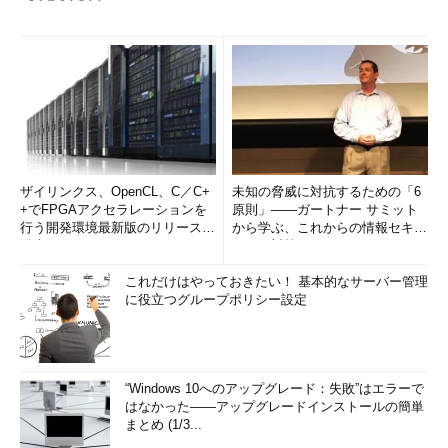
ザイリンクス、OpenCL、C／C+
未知の脅威に対抗するための「6
+でFPGAアクセラレーションを
原則」――ガートナー サミット
行う開発環境最新版のリリースを
から学ぶ、これからの情報セキュ
発表
リティ対策
これだけはやっておきたい！ 基本的なサーバー管理
に役立つグループポリシー設定
“Windows 10へのアップグレード：失敗”はエラーで
はなかった――アップグレードインストールの簡単
まとめ (1/3...