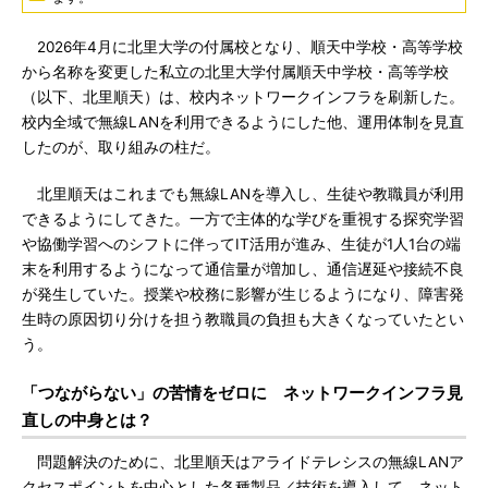
2026年4月に北里大学の付属校となり、順天中学校・高等学校
から名称を変更した私立の北里大学付属順天中学校・高等学校
（以下、北里順天）は、校内ネットワークインフラを刷新した。
校内全域で無線LANを利用できるようにした他、運用体制を見直
したのが、取り組みの柱だ。
北里順天はこれまでも無線LANを導入し、生徒や教職員が利用
できるようにしてきた。一方で主体的な学びを重視する探究学習
や協働学習へのシフトに伴ってIT活用が進み、生徒が1人1台の端
末を利用するようになって通信量が増加し、通信遅延や接続不良
が発生していた。授業や校務に影響が生じるようになり、障害発
生時の原因切り分けを担う教職員の負担も大きくなっていたとい
う。
「つながらない」の苦情をゼロに ネットワークインフラ見
直しの中身とは？
問題解決のために、北里順天はアライドテレシスの無線LANア
クセスポイントを中心とした各種製品／技術を導入して、ネット