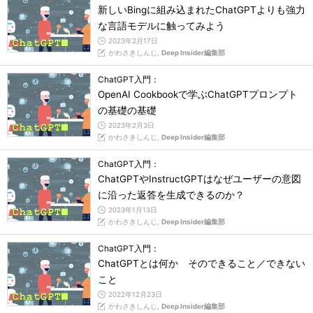
新しいBingに組み込まれたChatGPTよりも強力
な言語モデルに触ってみよう
2023年2月17日
かわさきしんじ,
Deep Insider編集部
ChatGPT入門：
OpenAI Cookbookで学ぶChatGPTプロンプト
の基礎の基礎
2023年2月3日
かわさきしんじ,
Deep Insider編集部
ChatGPT入門：
ChatGPTやInstructGPTはなぜユーザーの意図
に沿った返答を生成できるのか？
2023年1月13日
かわさきしんじ,
Deep Insider編集部
ChatGPT入門：
ChatGPTとは何か そのできること／できない
こと
2022年12月23日
かわさきしんじ,
Deep Insider編集部