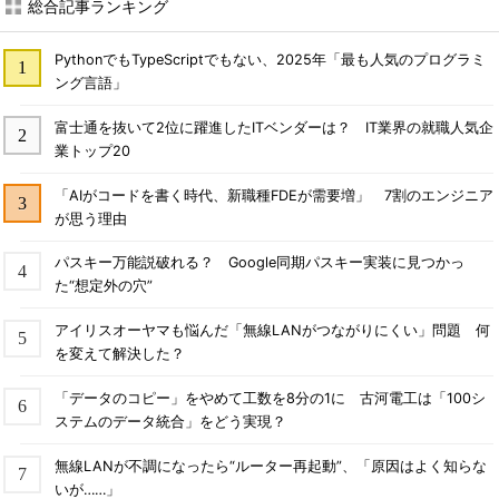
総合記事ランキング
PythonでもTypeScriptでもない、2025年「最も人気のプログラミ
ング言語」
富士通を抜いて2位に躍進したITベンダーは？ IT業界の就職人気企
業トップ20
「AIがコードを書く時代、新職種FDEが需要増」 7割のエンジニア
が思う理由
パスキー万能説破れる？ Google同期パスキー実装に見つかっ
た“想定外の穴”
アイリスオーヤマも悩んだ「無線LANがつながりにくい」問題 何
を変えて解決した？
「データのコピー」をやめて工数を8分の1に 古河電工は「100シ
ステムのデータ統合」をどう実現？
無線LANが不調になったら“ルーター再起動”、「原因はよく知らな
いが……」