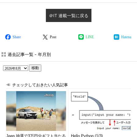
＠IT 連載一覧に戻る
Share
Post
LINE
Hatena
過去記事一覧 - 年月別
移動
チェックしておきたい人気記事
Jeep 抽選で3万円分ギフト当たる
Hello Python (1/3)