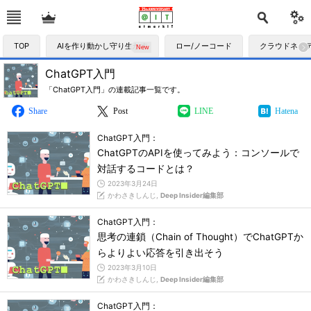
TOP
AIを作り動かし守り生かす
ロー/ノーコード
クラウドネイ
ChatGPT入門
「ChatGPT入門」の連載記事一覧です。
Share
Post
LINE
Hatena
ChatGPT入門：
ChatGPTのAPIを使ってみよう：コンソールで
対話するコードとは？
2023年3月24日
かわさきしんじ,
Deep Insider編集部
ChatGPT入門：
思考の連鎖（Chain of Thought）でChatGPTか
らよりよい応答を引き出そう
2023年3月10日
かわさきしんじ,
Deep Insider編集部
ChatGPT入門：