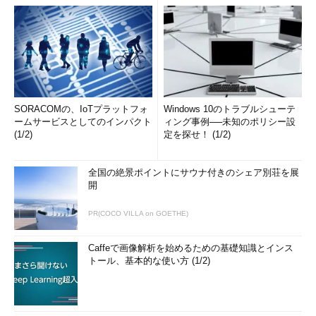
SORACOMの、IoTプラットフォ
Windows 10のトラブルシューテ
ームサービスとしてのインパクト
ィング事例──未知のポリシー設
(1/2)
定を探せ！ (1/2)
全国の絶景ポイントにサウナ付きのシェア別荘を展
開
PR(COCO VILLA on GOETHE)
Caffeで画像解析を始めるための基礎知識とインス
トール、基本的な使い方 (1/2)