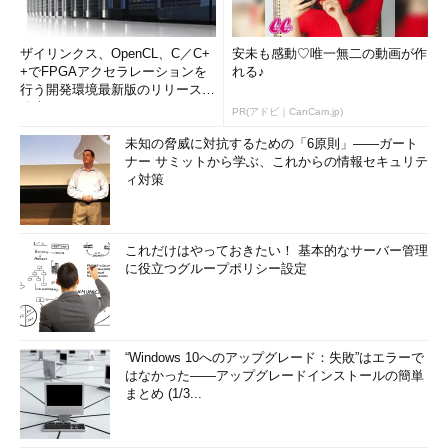
ザイリンクス、OpenCL、C／C+
安未も感動♡唯一無二の動画が作
+でFPGAアクセラレーションを
れる♪
行う開発環境最新版のリリースを
発表
PR(アドビ｜CanCam.jp)
未知の脅威に対抗するための「6原則」――ガート
ナー サミットから学ぶ、これからの情報セキュリテ
ィ対策
これだけはやっておきたい！ 基本的なサーバー管理
に役立つグループポリシー設定
“Windows 10へのアップグレード：失敗”はエラーで
はなかった――アップグレードインストールの簡単
まとめ (1/3...