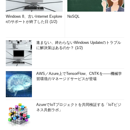
Windows 8、古いInternet Explore
NoSQL
rのサポートが終了した日 (1/2)
進まない、終わらないWindows Updateのトラブル
に解決策はあるのか？ (1/2)
AWS／Azure上でTensorFlow、CNTKを――機械学
習環境のマネージドサービスが登場
AzureでIoTプロジェクトを共同検証する「IoTビジ
ネス共創ラボ」