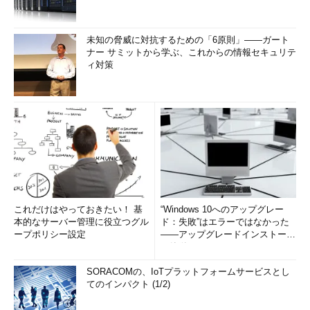
未知の脅威に対抗するための「6原則」――ガート
ナー サミットから学ぶ、これからの情報セキュリテ
ィ対策
これだけはやっておきたい！ 基
“Windows 10へのアップグレー
本的なサーバー管理に役立つグル
ド：失敗”はエラーではなかった
ープポリシー設定
――アップグレードインストール
の簡単まとめ (1/3...
SORACOMの、IoTプラットフォームサービスとし
てのインパクト (1/2)