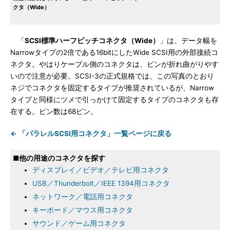
クタ（Wide）
「
SCSI標準ハーフピッチコネクタ（Wide）
」は、データ幅を
Narrowタイプの2倍である16bitにしたWide SCSI用の外部接続コ
ネクタ。やはりケーブル側のコネクタは、ピンが折れ曲がりやす
いので注意が必要。SCSI-3の正式規格では、この写真のとおり
ネジでコネクタを固定するタイプが推奨されているが、Narrow
タイプと同様にツメで引っかけて固定するタイプのコネクタも存
在する。ピン数は68ピン。
← 「パラレルSCSI用コネクタ」一覧ページに戻る
■他の用途のコネクタを探す
ディスプレイ／ビデオ／テレビ用コネクタ
USB／Thunderbolt／IEEE 1394用コネクタ
ネットワーク／電話用コネクタ
キーボード／マウス用コネクタ
サウンド／ゲーム用コネクタ