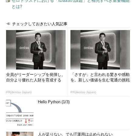
ゼロトラストにおける「IDaaSの課題」と補完すべき重要機能
とは?
チェックしておきたい人気記事
全員がリーダーシップを発揮し、
「さすが」と言われる驚きや感動
自分より優れた人財を育成する
を。新しい価値を生む電通の挑戦
PR(dentsu Japan)
PR(dentsu Japan)
Hello Python (1/3)
人が足りない、でもIT運用は止められない