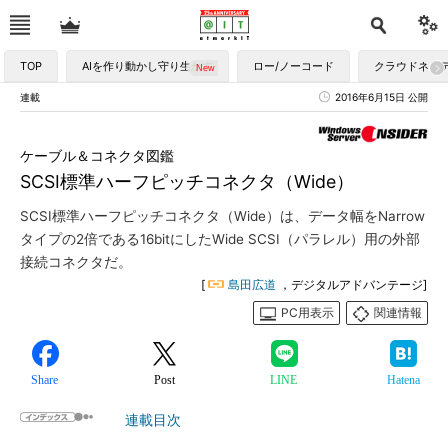
TOP
AIを作り動かし守り生かす
ロー/ノーコード
クラウドネイ
連載
2016年6月15日 公開
ケーブル＆コネクタ図鑑
SCSI標準ハーフピッチコネクタ（Wide）
SCSI標準ハーフピッチコネクタ（Wide）は、データ幅をNarrow
タイプの2倍である16bitにしたWide SCSI（パラレル）用の外部
接続コネクタだ。
[
島田広道
，デジタルアドバンテージ]
PC用表示
関連情報
Share
Post
LINE
Hatena
連載目次