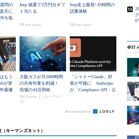
発質問の
Jeep 抽選で3万円分ギフ
Jeep史上最長! 85時間の
2
楽天に
ト当たる
試乗体験
ク
30％低
0
、AIエ
PR(Jeep Japan)
PR(Jeep Japan)
の勝ち
＠IT e
/PDIF）
」は、オーディオ信号をデジタルで伝送
一種。AV機器のほか、最近のコンシューマ向けPCに
はもう
大阪ガスが月2000時間
「シャドーClaude」対
oftが実
の共有作業を削減！
策が可能に Anthropic
5年最優
現場のAI活用術
が「Compliance API」公
タセン
開
PR(ITmedia エンタープライ
S/PDIF）
ズ)
Recommended by
較（キーマンズネット）