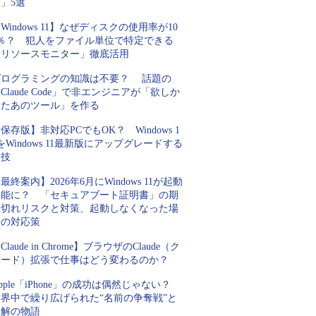
」5選
Windows 11】なぜディスクの使用率が10
0％？ 犯人をファイル単位で特定できる
「リソースモニター」徹底活用
プログラミングの知識は不要？ 話題の
Claude Code」で非エンジニアが「欲しか
ったあのツール」を作る
保存版】非対応PCでもOK？ Windows 1
をWindows 11最新版にアップグレードする
裏技
最終案内】2026年6月にWindows 11が起動
不能に？ 「セキュアブート証明書」の期
限切れリスクと対策、起動しなくなった場
合の対応策
Claude in Chrome】ブラウザのClaude（ク
ロード）拡張で仕事はどう変わるのか？
pple「iPhone」の成功は偶然じゃない？
世界中で繰り広げられた“名前の争奪戦”と
和解の物語