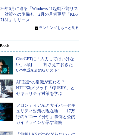
026年6月に迫る「Windows 11起動不能リス
」対策への準備も 2月の月例更新「KB5
77181」リリース
»
ランキングをもっと見る
Book
ChatGPTに「入力してはいけな
い」5項目――押さえておきた
い“生成AIのNGリスト”
API設計の常識が変わる？
HTTP新メソッド「QUERY」と
セキュリティ対策を学ぶ
フロンティアAIとサイバーセキ
ュリティ対策の現在地 「17万
行のAIコード分析」事例と公的
ガイドラインが示す道筋
「無線LANがつながらない」の