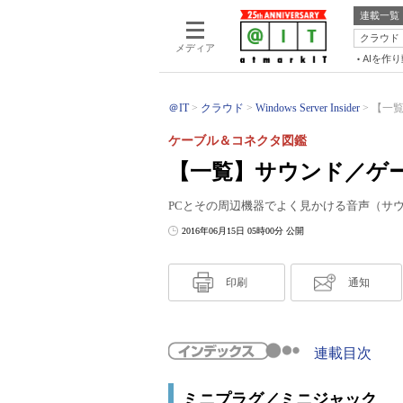
連載一覧
クラウド
メディア
AIを作
＠IT
クラウド
Windows Server Insider
【一覧
ケーブル＆コネクタ図鑑
【一覧】サウンド／ゲ
PCとその周辺機器でよく見かける音声（サ
2016年06月15日 05時00分 公開
印刷
通知
連載目次
ミニプラグ／ミニジャック