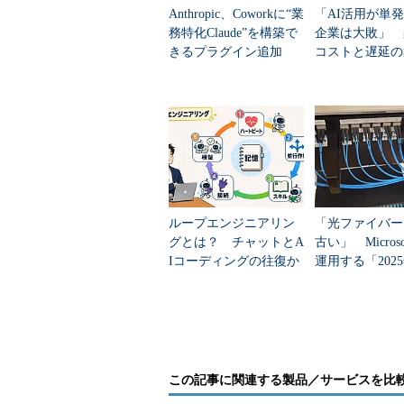
Anthropic、Coworkに“業
「AI活用が単
務特化Claude”を構築で
企業は大敗」 
きるプラグイン追加
コストと遅延の
下も達成させた
ージェント運用
筋
光角型プラグ／光角型ジャック（S/PDIF）
「
光角型プラグ／光角型ジャック（S
するための光ケーブル／コネクタの
ループエンジニアリン
「光ファイバー
もよく搭載されている。
グとは？ チャットとA
古い」 Micros
Iコーディングの往復か
運用する「202
ら卒業する新しい開発
秀発明」のデー
光ミニプラグ／光ミニジャック（
スタイル
ター網技術
この記事に関連する製品／サービスを比