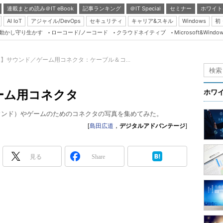
連載まとめ読み＠IT eBook
記事ランキング
＠IT Special
セミナー
ホワイト
AI IoT
アジャイル/DevOps
セキュリティ
キャリア&スキル
Windows
初
り動かし守り生かす
ローコード/ノーコード
クラウドネイティブ
Microsoft&Windo
Server & Storage
HTML5 + UX
】サウンド／ゲーム用コネクタ：ケーブル＆コ...
Smart & Social
Coding Edge
ーム用コネクタ
ホワ
Java Agile
ウンド）やゲームのためのコネクタの写真を集めてみた。
Database Expert
[
島田広道
，
デジタルアドバンテージ
]
Linux ＆ OSS
Master of IP Networ
見る
Share
Security & Trust
Test & Tools
Insider.NET
ブログ