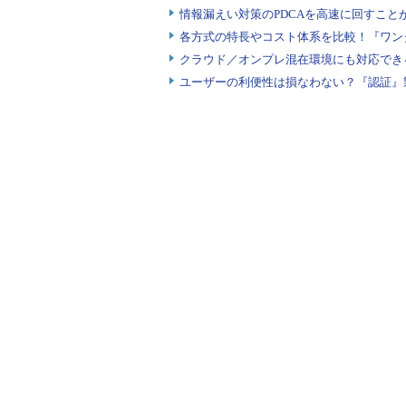
情報漏えい対策のPDCAを高速に回すこと
各方式の特長やコスト体系を比較！『ワン
クラウド／オンプレ混在環境にも対応でき
ユーザーの利便性は損なわない？『認証』
光ミニプラグ／光ミニジャック（S/PDIF）
「
光ミニプラグ／光ミニジャック（S
するための光ケーブル／コネクタの
小型の携帯プレーヤなどによく装備
MIDI（ゲームポート）