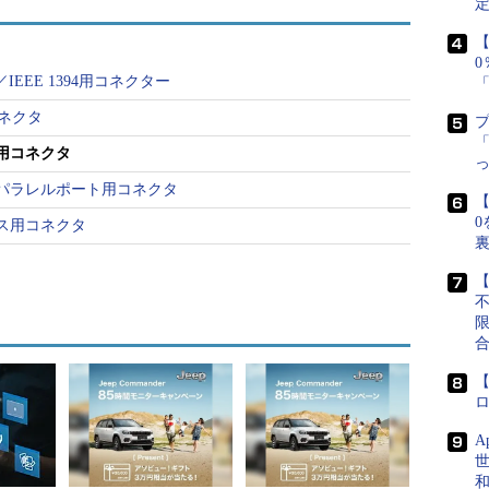
定
【
t／IEEE 1394用コネクター
コネクタ
「
用コネクタ
パラレルポート用コネクタ
【
0
ス用コネクタ
【
、高級サウンドカードやAV機器でよく使われるRCA
S/PDIF）
【
A