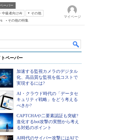
ペーパー
・中級者向けAI
その他
マイページ
ws
その他の特集
イトペーパー
加速する監視カメラのデジタル
化、高品質な監視を低コストで
実現するには?
AI・クラウド時代の「データセ
k
キュリティ戦略」をどう考える
べきか?
CAPTCHAや二要素認証も突破?
進化するbot攻撃の実態から考え
る対処のポイント
AI時代のサイバー攻撃にはAIで