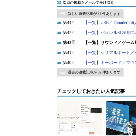
次回の掲載をメールで受け取る
新しい連載記事が 37 件あります
44
【一覧】USB／Thunderbol
43
【一覧】パラレルSCSI用
42
【一覧】サウンド／ゲーム
41
【一覧】シリアルポート／
ピンプラグ／ピンジャック
40
【一覧】キーボード／マウ
過去の連載記事が 39 件あります
「
ピンプラグ／ピンジャック
」は
タイプのコネクタ。
チェックしておきたい人気記事
光角型プラグ／光角型ジャック（