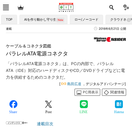
TOP
AIを作り動かし守り生かす
ロー/ノーコード
クラウドネイ
連載
2016年6月21日 公開
ケーブル＆コネクタ図鑑
パラレルATA電源コネクタ
「パラレルATA電源コネクタ」は、PCの内部で、パラレル
ATA（IDE）対応のハードディスクやCD／DVDドライブなどに電
力を供給するためのコネクタだ。
[
島田広道
，デジタルアドバンテージ]
PC用表示
関連情報
Share
Post
LINE
Hatena
連載目次