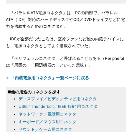
「パラレルATA電源コネクタ」は、PCの内部で、パラレル
ATA（IDE）対応のハードディスクやCD／DVDドライブなどに電
力を供給するためのコネクタだ。
IDEが全盛だったころは、空冷ファンなど他の内蔵デバイスに
も、電源コネクタとしてよく搭載されていた。
「ペリフェラルコネクタ」と呼ばれることもある（Peripheral
は「周囲の」「周辺機器の」といった意味）。
← 「内蔵電源用コネクタ」一覧ページに戻る
■他の用途のコネクタを探す
ディスプレイ／ビデオ／テレビ用コネクタ
USB／Thunderbolt／IEEE 1394用コネクタ
ネットワーク／電話用コネクタ
キーボード／マウス用コネクタ
サウンド／ゲーム用コネクタ