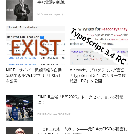
生む電通の挑戦
PR(dentsu Japan)
NICT、サイバー脅威情報を自動
Microsoft、プログラミング言語
集約できるWebアプリ「EXIST」
「TypeScript 3.4」のリリース候
を公開
補版（RC）を公開
FINCHI主催「IVS2026」トークセッションが話題
に！
PR(FINCHI on GOETHE)
一にも二にも「防御」を――元CIAのCISOが提言し