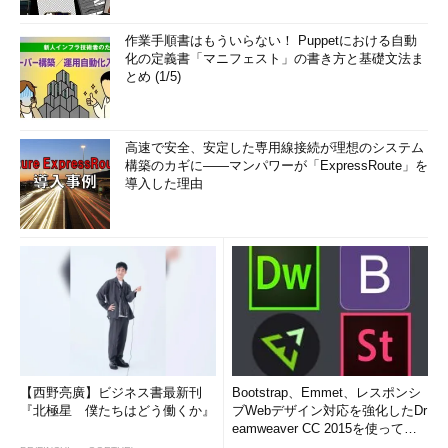
作業手順書はもういらない！ Puppetにおける自動
化の定義書「マニフェスト」の書き方と基礎文法ま
とめ (1/5)
高速で安全、安定した専用線接続が理想のシステム
構築のカギに――マンパワーが「ExpressRoute」を
導入した理由
【西野亮廣】ビジネス書最新刊
Bootstrap、Emmet、レスポンシ
『北極星 僕たちはどう働くか』
ブWebデザイン対応を強化したDr
eamweaver CC 2015を使って
み...