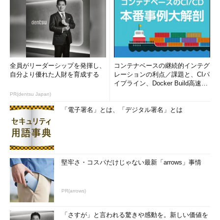
全員がリーダーシップを発揮し、
コンテナベースの継続的インテグ
自分より優れた人財を育成する
レーションの利点／課題と、CIパ
イプライン、Docker Build高速化
のコツ (1/2...
PR(dentsu Japan)
「電子署名」とは、「デジタル署名」とは
堅牢さ・コスパだけじゃない最新「arrows」事情
PR(arrows)
「さすが」と言われる驚きや感動を。新しい価値を