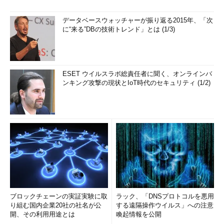
データベースウォッチャーが振り返る2015年、「次
に“来る”DBの技術トレンド」とは (1/3)
ESET ウイルスラボ総責任者に聞く、オンラインバ
ンキング攻撃の現状とIoT時代のセキュリティ (1/2)
ブロックチェーンの実証実験に取
ラック、「DNSプロトコルを悪用
り組む国内企業20社の社名が公
する遠隔操作ウイルス」への注意
開、その利用用途とは
喚起情報を公開