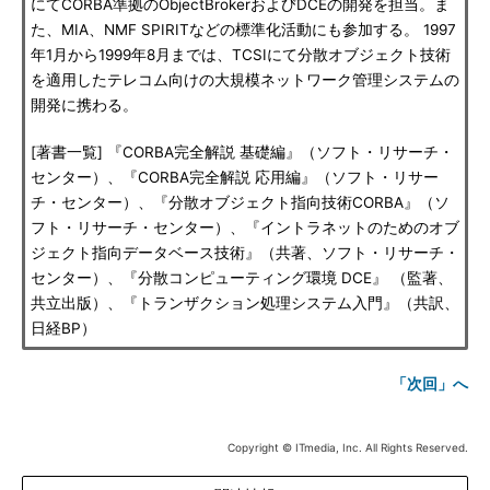
にてCORBA準拠のObjectBrokerおよびDCEの開発を担当。ま
た、MIA、NMF SPIRITなどの標準化活動にも参加する。 1997
年1月から1999年8月までは、TCSIにて分散オブジェクト技術
を適用したテレコム向けの大規模ネットワーク管理システムの
開発に携わる。
[著書一覧] 『CORBA完全解説 基礎編』（ソフト・リサーチ・
センター）、『CORBA完全解説 応用編』（ソフト・リサー
チ・センター）、『分散オブジェクト指向技術CORBA』（ソ
フト・リサーチ・センター）、『イントラネットのためのオブ
ジェクト指向データベース技術』（共著、ソフト・リサーチ・
センター）、『分散コンピューティング環境 DCE』 （監著、
共立出版）、『トランザクション処理システム入門』（共訳、
日経BP）
「次回」へ
Copyright © ITmedia, Inc. All Rights Reserved.