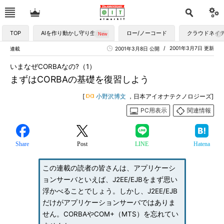
TOP
AIを作り動かし守り生かす
ロー/ノーコード
クラウドネイ
2001年3月7日 更新
連載
2001年3月8日 公開
いまなぜCORBAなの?（1）
まずはCORBAの基礎を復習しよう
[
小野沢博文
，日本アイオナテクノロジーズ]
PC用表示
関連情報
Share
Post
LINE
Hatena
この連載の読者の皆さんは、アプリケーシ
ョンサーバといえば、J2EE/EJBをまず思い
浮かべることでしょう。しかし、J2EE/EJB
だけがアプリケーションサーバではありま
せん。CORBAやCOM+（MTS）を忘れてい