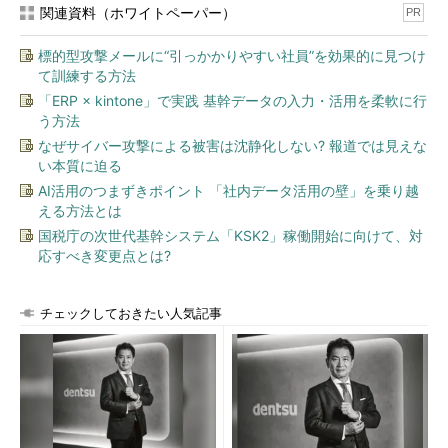
関連資料（ホワイトペーパー）
PR
標的型攻撃メールに“引っかかりやすい社員”を効果的に見つけ
て訓練する方法
「ERP × kintone」で実践 基幹データの入力・活用を柔軟に行
う方法
なぜサイバー攻撃による被害は沈静化しない? 報道では見えな
い本質に迫る
AI活用のつまずきポイント 「社内データ活用の壁」を乗り越
える方法とは
国税庁の次世代基幹システム「KSK2」稼働開始に向けて、対
応すべき変更点とは?
チェックしておきたい人気記事