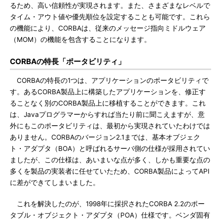
るため、高い信頼性が実現されます。また、さまざまなレベルで
タイム・アウト値や優先順位を設定することも可能です。これら
の機能により、CORBAは、従来のメッセージ指向ミドルウェア
（MOM）の機能を包含することになります。
CORBAの特長「ポータビリティ」
CORBAの特長の1つは、アプリケーションのポータビリティで
す。あるCORBA製品上に構築したアプリケーションを、修正す
ることなく別のCORBA製品上に移植することができます。これ
は、Javaプログラマーからすれば当たり前に聞こえますが、意
外にもこのポータビリティは、最初から実現されていたわけでは
ありません。CORBAのバージョン2.1までは、基本オブジェク
ト・アダプタ（BOA）と呼ばれるサーバ側の仕様が採用されてい
ましたが、この仕様は、あいまいな点が多く、しかも重要な点の
多くを製品の実装者に任せていたため、CORBA製品によってAPI
に差ができてしまいました。
これを解決したのが、1998年に採択されたCORBA 2.2のポー
タブル・オブジェクト・アダプタ（POA）仕様です。ベンダ固有