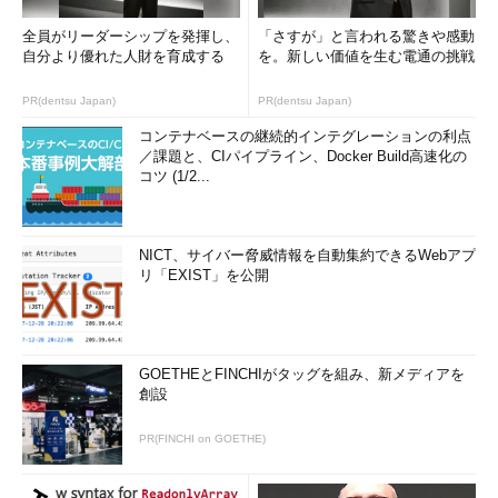
全員がリーダーシップを発揮し、
「さすが」と言われる驚きや感動
自分より優れた人財を育成する
を。新しい価値を生む電通の挑戦
PR(dentsu Japan)
PR(dentsu Japan)
コンテナベースの継続的インテグレーションの利点
／課題と、CIパイプライン、Docker Build高速化の
コツ (1/2...
NICT、サイバー脅威情報を自動集約できるWebアプ
リ「EXIST」を公開
GOETHEとFINCHIがタッグを組み、新メディアを
創設
PR(FINCHI on GOETHE)