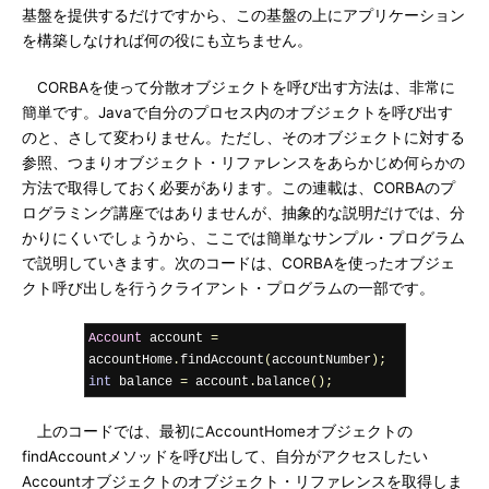
基盤を提供するだけですから、この基盤の上にアプリケーション
を構築しなければ何の役にも立ちません。
CORBAを使って分散オブジェクトを呼び出す方法は、非常に
簡単です。Javaで自分のプロセス内のオブジェクトを呼び出す
のと、さして変わりません。ただし、そのオブジェクトに対する
参照、つまりオブジェクト・リファレンスをあらかじめ何らかの
方法で取得しておく必要があります。この連載は、CORBAのプ
ログラミング講座ではありませんが、抽象的な説明だけでは、分
かりにくいでしょうから、ここでは簡単なサンプル・プログラム
で説明していきます。次のコードは、CORBAを使ったオブジェ
クト呼び出しを行うクライアント・プログラムの一部です。
Account
 account 
=
accountHome
.
findAccount
(
accountNumber
);
int
 balance 
=
 account
.
balance
();
上のコードでは、最初にAccountHomeオブジェクトの
findAccountメソッドを呼び出して、自分がアクセスしたい
Accountオブジェクトのオブジェクト・リファレンスを取得しま