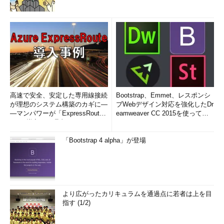
高速で安全、安定した専用線接続
Bootstrap、Emmet、レスポンシ
が理想のシステム構築のカギに―
ブWebデザイン対応を強化したDr
―マンパワーが「ExpressRout
eamweaver CC 2015を使って
e」を導入した理由
み...
「Bootstrap 4 alpha」が登場
より広がったカリキュラムを通過点に若者は上を目
指す (1/2)