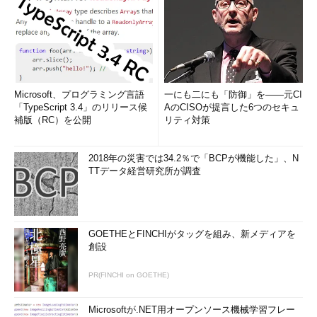
Microsoft、プログラミング言語
一にも二にも「防御」を――元CI
「TypeScript 3.4」のリリース候
AのCISOが提言した6つのセキュ
補版（RC）を公開
リティ対策
2018年の災害では34.2％で「BCPが機能した」、N
TTデータ経営研究所が調査
GOETHEとFINCHIがタッグを組み、新メディアを
創設
PR(FINCHI on GOETHE)
Microsoftが.NET用オープンソース機械学習フレー