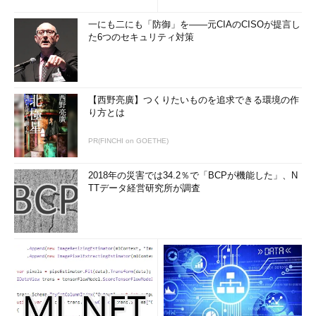
一にも二にも「防御」を――元CIAのCISOが提言し
た6つのセキュリティ対策
【西野亮廣】つくりたいものを追求できる環境の作
り方とは
PR(FINCHI on GOETHE)
2018年の災害では34.2％で「BCPが機能した」、N
TTデータ経営研究所が調査