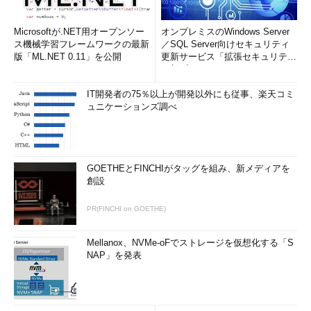
Microsoftが.NET用オープンソー
オンプレミスのWindows Server
ス機械学習フレームワークの最新
／SQL Server向けセキュリティ
版「ML.NET 0.11」を公開
更新サービス「拡張セキュリティ
更新プログ...
IT開発者の75％以上が開発以外にも従事、楽天コミ
ュニケーションズ調べ
GOETHEとFINCHIがタッグを組み、新メディアを
創設
PR(FINCHI on GOETHE)
Mellanox、NVMe-oFでストレージを仮想化する「S
NAP」を発表