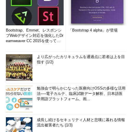
Bootstrap、Emmet、レスポンシ
「Bootstrap 4 alpha」が登場
ブWebデザイン対応を強化したDr
eamweaver CC 2015を使って
み...
より広がったカリキュラムを通過点に若者は上を目
指す (1/2)
勉強会で明らかになった医療向けOSSの多様な活用
法──電子カルテ、臨床試験データ解析、日本語医
学用語プラットフォーム、画...
成長し続けるセキュリティ人材と悲嘆に暮れる情報
流出被害者たち (1/3)