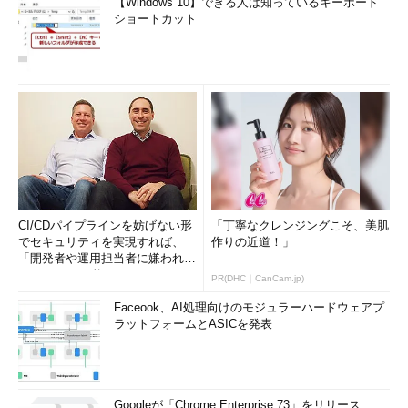
【Windows 10】できる人は知っているキーボード
ショートカット
CI/CDパイプラインを妨げない形
「丁寧なクレンジングこそ、美肌
でセキュリティを実現すれば、
作りの近道！」
「開発者や運用担当者に嫌われな
いWAF」は可能か
PR(DHC｜CanCam.jp)
Faceook、AI処理向けのモジュラーハードウェアプ
ラットフォームとASICを発表
Googleが「Chrome Enterprise 73」をリリース