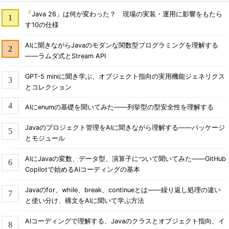
「Java 26」は何が変わった？ 現場の実装・運用に影響をもたら
す10の仕様
AIに聞きながらJavaのモダンな関数型プログラミングを理解する
――ラムダ式とStream API
GPT-5 miniに聞き学ぶ、オブジェクト指向の実用機能ジェネリクス
とコレクション
AIにenumの基礎を聞いてみた――列挙型の型安全性を理解する
Javaのプロジェクト管理をAIに聞きながら理解する――パッケージ
とモジュール
AIにJavaの変数、データ型、演算子について聞いてみた――GitHub
Copilotで始めるAIコーディングの基本
Javaのfor、while、break、continueとは――繰り返し処理の違い
と使い分け、構文をAIに聞いて学ぶ方法
AIコーディングで理解する、Javaのクラスとオブジェクト指向、イ