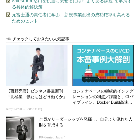
Salesforce活用を軌道に乗せるには? “よくある課題”を解消す
る具体的解決策
元富士通の責任者に学ぶ、新規事業創出の成功確率を高める
ためのヒント
チェックしておきたい人気記事
【西野亮廣】ビジネス書最新刊
コンテナベースの継続的インテグ
『北極星 僕たちはどう働くか』
レーションの利点／課題と、CIパ
イプライン、Docker Build高速化
のコツ (1/2...
PR(FINCHI on GOETHE)
全員がリーダーシップを発揮し、自分より優れた人
財を育成する
PR(dentsu Japan)