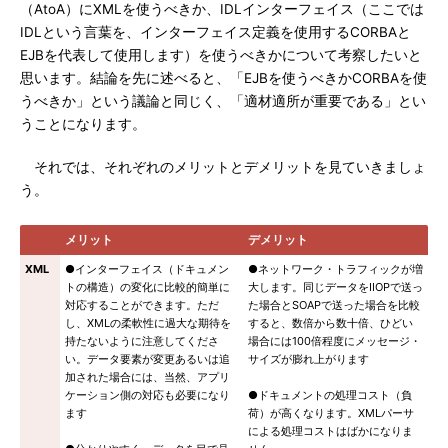
（AtoA）にXMLを使うべきか、IDLインターフェイス（ここでは
IDLという言葉を、インターフェイス定義を使用するCORBAと
EJBを代表して使用します）を使うべきかについて考察したいと
思います。結論を先に述べると、「EJBを使うべきかCORBAを使
うべきか」という議論と同じく、「適材適所が重要である」とい
うことになります。
それでは、それぞれのメリットとデメリットを見ていきましょ
う。
メリット
デメリット
XML
●インターフェイス（ドキュメン
●ネットワーク・トラフィックが増
トの構造）の変化に比較的簡単に
大します。同じデータをIIOPで送っ
対応することができます。ただ
た場合とSOAPで送った場合を比較
し、XMLの柔軟性に過大な期待を
すると、数倍から数十倍、ひどい
持たないように注意してくださ
場合には100倍程度にメッセージ・
い。データ要素が変更あるいは追
サイズが膨れ上がります
加された場合には、当然、アプリ
ケーション側の対応も必要になり
●ドキュメントの処理コスト（負
ます
荷）が高くなります。XMLパーサ
による処理コストはばかになりま