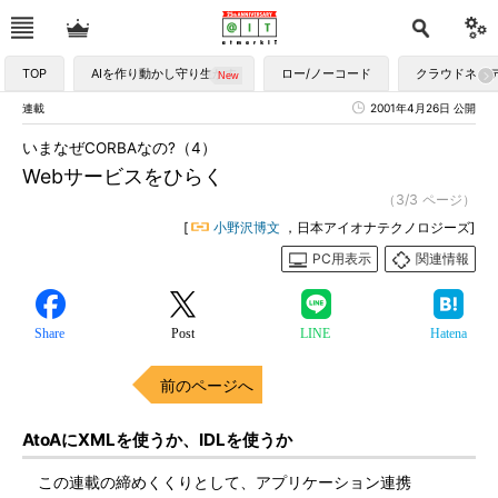
TOP
AIを作り動かし守り生かす
ロー/ノーコード
クラウドネイ
連載
2001年4月26日 公開
いまなぜCORBAなの?（4）
Webサービスをひらく
（3/3 ページ）
[
小野沢博文
，日本アイオナテクノロジーズ]
PC用表示
関連情報
Share
Post
LINE
Hatena
前のページへ
AtoAにXMLを使うか、IDLを使うか
この連載の締めくくりとして、アプリケーション連携