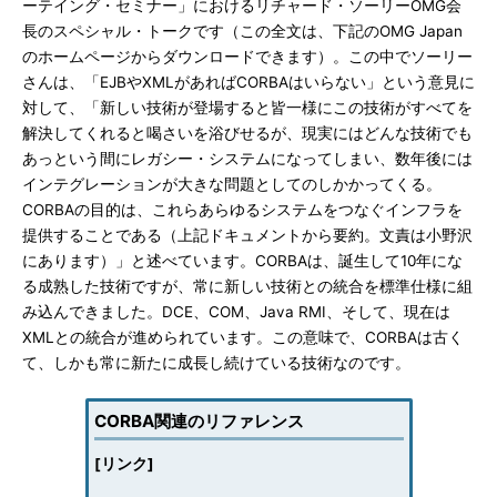
ーテイング・セミナー」におけるリチャード・ソーリーOMG会
長のスペシャル・トークです（この全文は、下記のOMG Japan
のホームページからダウンロードできます）。この中でソーリー
さんは、「EJBやXMLがあればCORBAはいらない」という意見に
対して、「新しい技術が登場すると皆一様にこの技術がすべてを
解決してくれると喝さいを浴びせるが、現実にはどんな技術でも
あっという間にレガシー・システムになってしまい、数年後には
インテグレーションが大きな問題としてのしかかってくる。
CORBAの目的は、これらあらゆるシステムをつなぐインフラを
提供することである（上記ドキュメントから要約。文責は小野沢
にあります）」と述べています。CORBAは、誕生して10年にな
る成熟した技術ですが、常に新しい技術との統合を標準仕様に組
み込んできました。DCE、COM、Java RMI、そして、現在は
XMLとの統合が進められています。この意味で、CORBAは古く
て、しかも常に新たに成長し続けている技術なのです。
CORBA関連のリファレンス
[リンク]