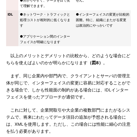
●分かりやすく、データを目で見
せん。
て理解できます。
IDL
●ネットワーク・トラフィックと
●インターフェイスの変更が比較的
処理コストが相対的に低くなりま
困難。特に、組織にまたがる変更
す
は政治的にやっかいです
●アプリケーション間のインター
フェイスが明確になります
以上のメリットとデメリットの比較から、どのような場合にど
ちらを使えばよいのかが明らかになります
（図8）
。
まず、同じ企業内や部門内で、クライアントとサーバの管理主
体が同じで、インターフェイスの変更に容易に対応することがで
きる場合で、しかも性能面の制約がある場合には、IDLインター
フェイスを使ったアプローチが適切です。
これに対して、企業間取引や大企業の複数部門にまたがるシス
テムで、将来にわたってデータ項目の追加が予想される場合に
は、XMLを使用します。ただし、この場合には性能に細心の注意
を払う必要があります。