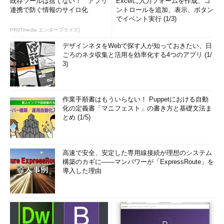
既存ツールは捨てない！ アプリ
Excelに入力フォームを作成、コ
連携で防ぐ情報のサイロ化
ントロールを追加、表示、ボタン
でイベント実行 (1/3)
PR(ITmedia エンタープライズ)
デザインネタをWebで探す人が知っておきたい、日
ごろのネタ収集と活用を効率化する4つのアプリ (1/
3)
作業手順書はもういらない！ Puppetにおける自動
化の定義書「マニフェスト」の書き方と基礎文法ま
とめ (1/5)
高速で安全、安定した専用線接続が理想のシステム
構築のカギに――マンパワーが「ExpressRoute」を
導入した理由