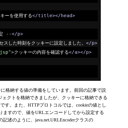
ッキーを使用する
</title></head>
定 --
</p>
セスした時刻をクッキーに設定しました。
</p>
jsp"
>
クッキーの内容を確認する
</a></p>
ーに格納する値の準備をしています。前回の記事で説
オブジェクトを格納できましたが、クッキーに格納できる
けです。また、HTTPプロトコルでは、cookieの値とし
りますので、値をURLエンコードしてから設定する
ように、java.net.URLEncoderクラスの