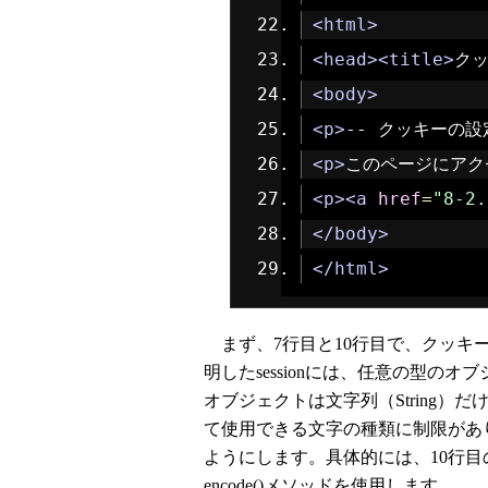
<html>
<head><title>
ク
<body>
<p>
-- クッキーの設
<p>
このページにアク
<p><a
href
=
"8-2.
</body>
</html>
まず、7行目と10行目で、クッキ
明したsessionには、任意の型の
オブジェクトは文字列（String）だ
て使用できる文字の種類に制限があ
ようにします。具体的には、10行目の記述の
encode()メソッドを使用します。