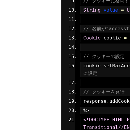
// クッキーに格納す
String
value
=
U
// 名前が"acces
Cookie
 cookie 
=
// クッキーの設定
cookie
.
setMaxAge
に設定
// クッキーを発行
response
.
addCook
%>
<!DOCTYPE HTML P
Transitional//EN