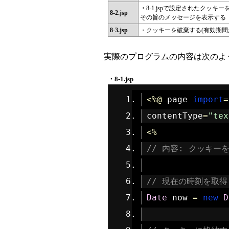
・
8-1.jspで設定されたク
8-2.jsp
その旨のメッセージを表示する
8-3.jsp
・クッキーを破棄する(有効期間
実際のプログラムの内容は次のよ
・8-1.jsp
<%@
 page 
import
=
contentType
=
"tex
<%
// 内容: クッキー
// 現在の時刻を取得
Date
 now 
=
new
D