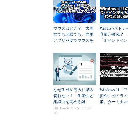
インのrunasコマンドを使用して、W
て表示されるショートカット・メニ
でこれが行える。
マウスはどこ？ 大画
Win11のスト
しかし現実には、こうした運用が
面でも老眼でも、専用
容量が激減？ 
アプリ不要でマウスを
「ポイントイン
ら離れるときに、コンピュータをロ
迷子にしない便利設定3
リストア」のわ
種
い設定術
操作方法
●Ctrl＋Alt＋Del、Enterでロ
これには、Ctrl＋Alt＋Delキ
なぜ生成AI導入に踏み
Windows 11
ュータのロック］ボタンをクリックする（W
切れない？ 生産性と
拒否」のイライ
有効）。
組織力を高める鍵
消。ターミナル
管理者権限で開
PR(ITmedia エンタープライ
ズ)
術