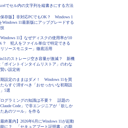
xcelでセル内の文字列を縦書きにする方法
保存版】非対応PCでもOK？ Windows 1
をWindows 11最新版にアップグレードする
裏技
Windows 11】なぜディスクの使用率が10
0％？ 犯人をファイル単位で特定できる
「リソースモニター」徹底活用
in11のストレージ空き容量が激減？ 新機
能「ポイントインタイムリストア」のわな
と賢い設定術
期設定のままはダメ！ Windows 11を買
ったらすぐ消すべき「おせっかいな初期設
」5選
プログラミングの知識は不要？ 話題の
Claude Code」で非エンジニアが「欲しか
ったあのツール」を作る
最終案内】2026年6月にWindows 11が起動
不能に？ 「セキュアブート証明書」の期