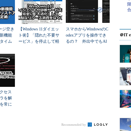
indows XPならプログラム・アイコンを右クリックし
ューの［別のユーザーとして実行］を選択すること
レージ空き
【Windows 11ダイエッ
スマホからWindowsのC
面倒な場合もあるだろう。こんなときには、端末か
＠IT e
新機能
ト術】「隠れた不要サ
odexアプリを操作でき
タイム
ービス」を停止して軽
るの？ 外出中でもAI
ックするようにすればよい。
なと賢
量化する
コーディングを止めな
い方法
ック完了
ーを押してポップアップ表示されるダイアログの［コンピ
「アクセス
indows 2000／Windows XPともにこの方法は
ラを解
を常に
く時短
Recommended by