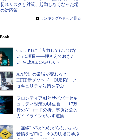
限切れリスクと対策、起動しなくなった場
合の対応策
»
ランキングをもっと見る
Book
ChatGPTに「入力してはいけな
い」5項目――押さえておきた
い“生成AIのNGリスト”
API設計の常識が変わる？
HTTP新メソッド「QUERY」と
セキュリティ対策を学ぶ
フロンティアAIとサイバーセキ
ュリティ対策の現在地 「17万
行のAIコード分析」事例と公的
ガイドラインが示す道筋
「無線LANがつながらない」の
苦情をゼロに 3つの現場に学ぶ