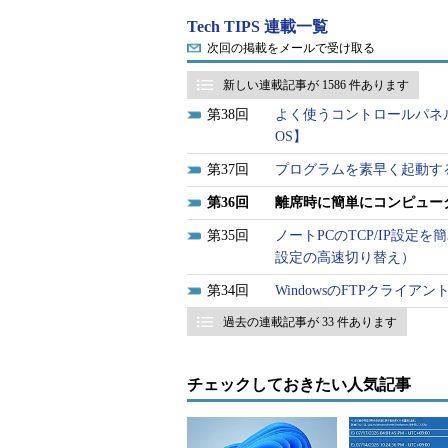
内に侵入して、端末を操作する可能
Tech TIPS 連載一覧
ワークからの侵入には神経をとがら
次回の掲載をメールで受け取る
場面をよく目にする。
新しい連載記事が 1586 件あります
例えば小規模なネットワークでは
38
よく使うコントロールパネル
メインの管理者グループ（Adminis
OS】
はそのユーザー・アカウントを日常
37
プログラムを素早く起動する
ーザーは、本来ネットワークの管理
36
離席時に簡単にコンピュー
のユーザーが離席している最中に端
35
ノートPCのTCP/IP設定
でシステム内のあらゆるデータに自
設定の高速切り替え）
的な不正アクセスでなかったとして
34
WindowsのFTPクラ
い、回復不可能なダメージをシステ
過去の連載記事が 33 件あります
最も理想的な運用方法としては、たとえ管
ループに属するユーザー・アカウン
チェックしておきたい人気記事
使用するようにし、管理者権限が必要な操
たはAdministratorsグルー
るユーザー権限を使ってコマンドを実行