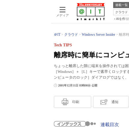
連載一覧
クラウド
メディア
AIを作
＠IT
クラウド
Windows Server Insider
離席時
Tech TIPS
離席時に簡単にコンピ
ちょっと離席した隙に端末を操作されては困ると
［Windows］＋［L］キーで素早くロックす
ンピュータのロック］ダイアログではなく、
2001年12月11日 05時00分 公開
印刷
通知
連載目次