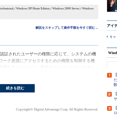
Professional／Windows XP Home Edition／Windows 2000 Server／Windows
アイ
解説をスキップして操作手順を今すぐ読む→
キャ
Wind
認証されたユーザーの権限に応じて、システムの機
ワーク資源にアクセスするための権限を制御する機
活用することにより、安全なコンピュータシステム
【
だ
である
インターネット
にシステムを接続する場合に
続きを読む
地からの不正なアクセスを防止しなければならな
【
侵入への対策を終えたら、次は社内にある端末から
きだ。これは何も、自社の社員を疑うということで
【
Copyright© Digital Advantage Corp. All Rights Reserved.
要もあるだろうが……）。不正な侵入者が実際に社