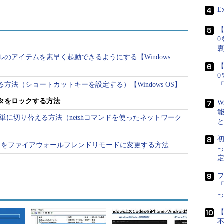
性もあるということだ。実際のところ、社外ネット
E
せていながら、社内での運用はかなりルーズという
【
0
、ネットワーク管理者のユーザー・アカウントをド
のアイテムを素早く起動できるようにする【Windows
【
tratorsグループ）のメンバとして登録しておき、管理者
的に使っているというケースが少なくない。このユ
方法（ショートカットキーを設定する）【Windows OS】
者なので、通常はこれでも問題ないのだが、万一こ
タをロックする方法
W
末を不正操作されると、ネットワーク管理者の権限
を簡単に切り替える方法（netshコマンドを使ったネットワーク
由にアクセスできることになってしまう。また意図
も、偶発的に誰かが端末のキーボードを押してしま
初
イアントをファイアウォールフレンドリモードに変更する方法
ムに与えてしまう可能性もないではない。
定
理者であっても、日常的にはAdministratorsグ
トではなく、一般ユーザー・レベルのアカウントを
「
作を行うときだけ、Administratorアカウントま
プのメンバで再ログオンするようにする。または、一時的に異な
【
するようにする。Windows 2000ならコマンドラ