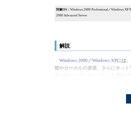
対象OS：
Windows 2000 Professional／Windows XP 
2000 Advanced Server
解説
Windows 2000
／
Windows XP
には、
能やローカルの資源、さらにネット
能が備わっている。これらを適切に
を構築することが可能である。
特に、グローバルなネットワーク
は、インターネットを経由した遠隔
い。これは当然として、外部からの
の不正アクセスにも注意を向けるべ
はない（場合によってはそうした必