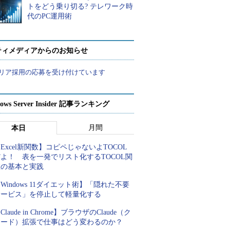
トをどう乗り切る? テレワーク時
代のPC運用術
ティメディアからのお知らせ
リア採用の応募を受け付けています
ows Server Insider 記事ランキング
月間
本日
Excel新関数】コピペじゃないよTOCOL
よ！ 表を一発でリスト化するTOCOL関
数の基本と実践
Windows 11ダイエット術】「隠れた不要
サービス」を停止して軽量化する
Claude in Chrome】ブラウザのClaude（ク
ロード）拡張で仕事はどう変わるのか？