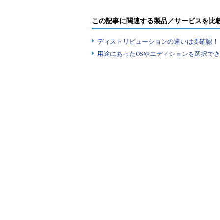
この記事に関連する製品／サービスを比
ディストリビューションの違いは要確認！『
用途にあったOSやエディションを選択できていま
Ctrl＋Alt＋Delキーを押すとポップ
合）
Windows 2000／Windows X
ダイアログがポップアップ表示さ
すれば、コンピュータを一時的に操作不能
でのもの。
（1）
コンピュータをロックす
この［コンピュータのロック］ボ
フォーカスを持っているボタン）に