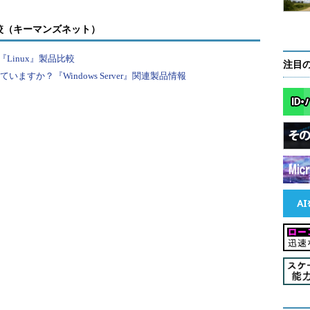
較（キーマンズネット）
Linux』製品比較
注目
すか？『Windows Server』関連製品情報
アップ表示されるダイアログ（Windows 2000 Serverの場
Pを使用している任意の時点でCtrl＋Alt＋Delキーを押すと、この
れる。ここで［コンピュータのロック］ボタンをクリック
にすることができる。画面はWindows 2000 Server
るにはこのボタンをクリックする。
タンはデフォルト・ボタン（表示された時点で入力
なっているので、実際にはマウスを操作しなくて