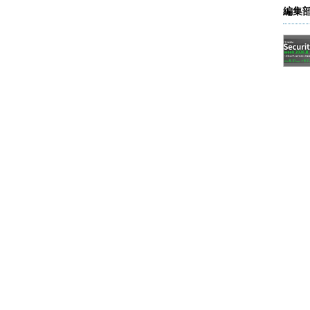
グを表示した後、Enterキーを押せばロックを実行できる。
編集
とEnterを連続して入力することで、素早くロックできるよ
離れるというときでも、それほど負担にはならない
ws］キー（Windowsロゴがキートップに表記されているキ
キーボード
（
104型英語キーボード
）を使っているな
を押すことで素早くコンピュータをロックすることができ
らも利用可能）。
ドメイン・ネットワークに参加したWindows XPでは、
、再度ユーザー名とパスワードを入力しなければ、