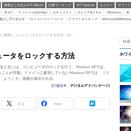
連載まとめ読み＠IT eBook
記事ランキング
＠IT Special
セミナー
ホワイト
AI IoT
アジャイル/DevOps
セキュリティ
キャリア&スキル
Windows
初
り動かし守り生かす
ローコード/ノーコード
クラウドネイティブ
Microsoft&Windo
Server & Storage
HTML5 + UX
に簡単にコンピュータをロックする方法：Tec...
Smart & Social
Coding Edge
ュータをロックする方法
ホワ
Java Agile
きには、コンピュータのロックを行う。Windows XPでは、
Database Expert
ることが可能。ドメインに参加していないWindows XPでは、［コ
Linux ＆ OSS
「ようこそ」画面が表示される。
[
打越浩幸
，
デジタルアドバンテージ
]
Master of IP Networ
Security & Trust
見る
Share
Test & Tools
Insider.NET
ブログ