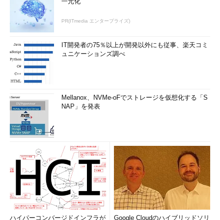
一元化
アクセスログ
PR(ITmedia エンタープライズ)
クッキー値などが記録できることは理解していただけたと思う
が、その設定方法についてはいま一つピンとこないことだろう。
IT開発者の75％以上が開発以外にも従事、楽天コミ
ュニケーションズ調べ
ここまでで紹介したのは、エラーログの記録先を決める
「ErrorLog」とレベルを決める「LogLevel」、CGIエラーログの
記録先を決める「ScriptLog」。そして、クッキーによる追跡を
有効にする「CookieTracking」とクッキーの有効期限を設定する
Mellanox、NVMe-oFでストレージを仮想化する「S
「CookieExpires」だった。
NAP」を発表
ここから紹介するのは、クッキー値や時間といったさまざまな
情報について、どのように記録するかの設定だ。それには、ログ
の書式を設定し、その書式で記録するログファイルを設定する。
それぞれ、「LogFormat」ディレクティブと「CustomLog」デ
ィレクティブで実現する。
アクセスログの設定
LogFormatとCustomLogディレクティブは、いずれも簡単に
設定できる。
ハイパーコンバージドインフラが
Google Cloudのハイブリッドソリ