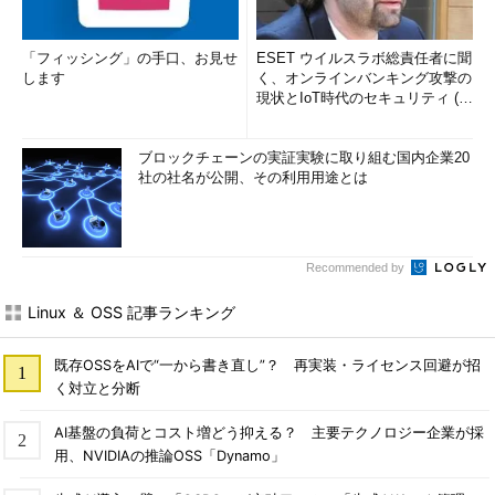
はまれであろう。情報量を増やすためのカスタマイズよりも、ロ
グの見やすさを追求したり、本当に必要なものだけに絞る方が有
「フィッシング」の手口、お見せ
ESET ウイルスラボ総責任者に聞
益だと思う。リスト5にも示したとおり、「->」を入れると情報
します
く、オンラインバンキング攻撃の
を理解しやすくなる。
現状とIoT時代のセキュリティ (1/
2)
アクセスログの条件設定
ブロックチェーンの実証実験に取り組む国内企業20
社の社名が公開、その利用用途とは
ログの出力設定についてはほぼマスターしたことになるのだ
が、もう1つだけマスターしていただきたいことがある。記録す
るログに条件を付けて、限られたアクセスだけを出力する方法で
ある。これには、CustomLogディレクティブに第3の引数として
Recommended by
環境変数とその値を指定する。これを使うと、ある特定の種類の
ファイル（PDFなど）へのアクセスだけを記録したり、不正と思
Linux ＆ OSS 記事ランキング
われる種類のリクエストだけを別なログに記録できるようにな
る。例えば、
既存OSSをAIで“一から書き直し”？ 再実装・ライセンス回避が招
く対立と分断
CustomLog
/
usr
/
local
/
apache
/
logs
/
pdf_log common 
env
=
pdf
-
files
AI基盤の負荷とコスト増どう抑える？ 主要テクノロジー企業が採
用、NVIDIAの推論OSS「Dynamo」
と指定した場合を考えてみよう。これは、pdf_logというファイ