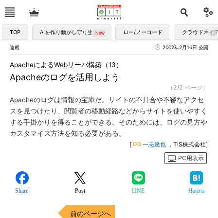
TOP
AIを作り動かし守り生かす
ロー/ノーコード
クラウドネイ
連載
2002年2月16日 公開
ApacheによるWebサーバ構築（13）
Apacheのログを活用しよう
（2/2 ページ）
Apacheのログは情報の宝庫だ。サイトの不具合や不審なアクセ
スを見つけたり、閲覧者の移動経路などからサイトを使いやすく
する手掛かりを得ることができる。そのためには、ログの見方や
カスタマイズ方法を知る必要がある。
[
一志達也
，TIS株式会社]
PC用表示
Share
Post
LINE
Hatena
前のページへ