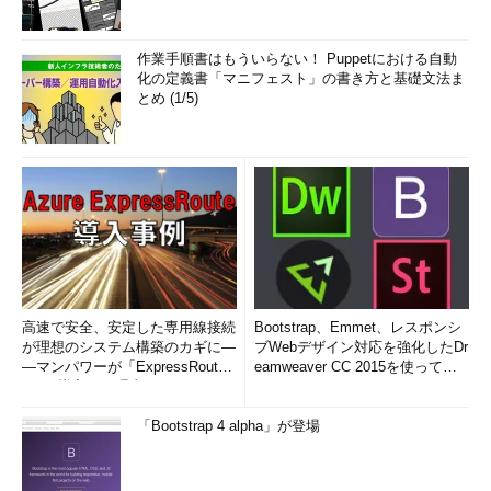
表2 ログ書式パラメータ。「Foobar」の部分は適宜置き
換えること
作業手順書はもういらない！ Puppetにおける自動
化の定義書「マニフェスト」の書き方と基礎文法ま
これらの書式パラメータを組み合わせ、ダブルクオーテーショ
とめ (1/5)
ンで囲んで指定すれば、望みどおりの書式でログを記録できる。
とはいえ、表2に示されたもののうち、どれを記録するのが有益
かは分かりづらい。それどころか、「Foobar」のように表現した
ものは、そこに「Referer」や「Cookie」などの名称を指定しな
くては使えない。
これでは、HTTPの仕様に詳しくなければどうしていいものや
ら困り果ててしまうだろう。ありがたいことに、必要そうな書式
はあらかじめApacheの開発者側で設定してくれているのだ。こ
高速で安全、安定した専用線接続
Bootstrap、Emmet、レスポンシ
れらはhttpd.confの中に用意されているから、探せばすぐに見つ
が理想のシステム構築のカギに―
ブWebデザイン対応を強化したDr
かるだろう。念のために
リスト5
にも示しておいた。
―マンパワーが「ExpressRout
eamweaver CC 2015を使って
e」を導入した理由
み...
LogFormat
"%h %l %u %t \"%r\" %>s %b \"%
「Bootstrap 4 alpha」が登場
{Referer}i\" \"%{User-Agent}i\""
LogFormat
"%h %l %u %t \"%r\" %>s %b"