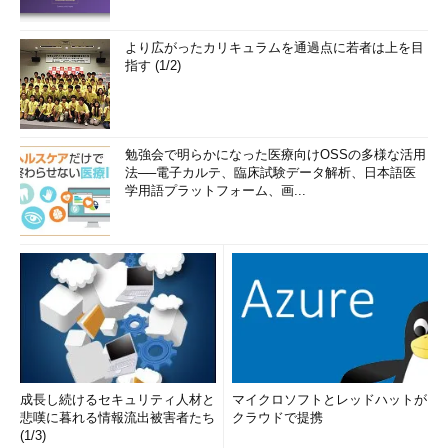
LogFormat
"%{Referer}i -> %U"
LogFormat
"%{User-agent}i"
 agent
より広がったカリキュラムを通過点に若者は上を目
リスト5 標準で用意されている書式設定（httpd.confよ
指す (1/2)
り）
「\」は「"」をログに記録するためのエスケープ文字。また、
「%>s」のように「>」を間に入れると、内部的にリダイレクト
勉強会で明らかになった医療向けOSSの多様な活用
されても最終的な結果を出力する指定になる。
法──電子カルテ、臨床試験データ解析、日本語医
学用語プラットフォーム、画...
デフォルトのアクセスログ
（/usr/local/apache/logs/access_log）では、
リスト5
の
「common」を採用している。commonによって記録されたログ
の例が
リスト6
（一部分を抜粋）だ。このログでも、アクセス時
間とアクセス先、どこからのアクセスかといったことは理解でき
る。
10.3
.
83.17
-
-
[
08
/
Feb
/
2002
:
05
:
52
:
37
+
0900
]
"GET / HTTP/1.1"
304
-
成長し続けるセキュリティ人材と
マイクロソフトとレッドハットが
10.3
.
83.17
-
-
[
08
/
Feb
/
2002
:
05
:
53
:
22
悲嘆に暮れる情報流出被害者たち
クラウドで提携
+
0900
]
"GET /manual/index.html HTTP/1.1"
(1/3)
200
5746