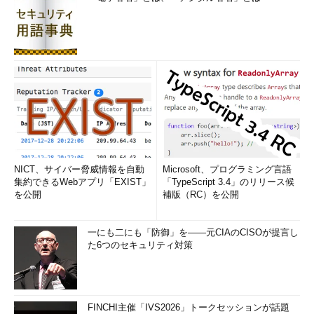
http
:
//10.3.83.17/ -> 
/manual/index.html.ja.jis
Apache
=
10.3
.
83.17
.
54311013115202845
[
08
/
Feb
/
2002
:
06
:
17
:
57
+
0900
]
http
:
//10.3.83.17/manual/index.html -> 
/manual/invoking.html.en
Apache
=
10.3
.
83.17
.
54311013115202845
[
08
/
Feb
/
2002
:
06
:
17
:
57
+
0900
]
http
:
//10.3.83.17/manual/invoking.html -> 
/manual/images/sub.gif
Apache
=
10.3
.
83.17
.
54311013115202845
[
08
/
Feb
/
2002
:
06
:
18
:
15
+
0900
]
NICT、サイバー脅威情報を自動
Microsoft、プログラミング言語
http
:
//10.3.83.17/manual/invoking.html -> 
集約できるWebアプリ「EXIST」
「TypeScript 3.4」のリリース候
/manual/windows.html
を公開
補版（RC）を公開
リスト4 時間情報も付加した場合。これで時系列の分析
もできる
一にも二にも「防御」を――元CIAのCISOが提言し
た6つのセキュリティ対策
このように、クッキー値とともに付加情報を記録することで、
特定のユーザー（Webブラウザ）がどのようにサイト内を移動し
たのかを追跡できる。
FINCHI主催「IVS2026」トークセッションが話題
皆さんも、実際にいろいろ設定を変えてみて、どのようなログ