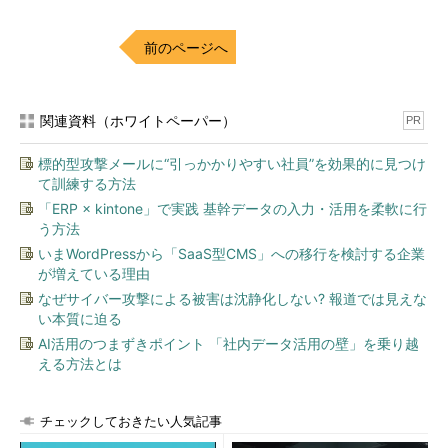
トのIPアドレスとそのクッキー値だけだからだ。実際には、さら
に書式を追加して必要な情報を得られるようにしなければならな
前のページへ
い。
書式の設定は、必要とする情報の種類によるので一概にはいえ
関連資料（ホワイトペーパー）
PR
ないが、2つほど具体例を紹介しよう。
標的型攻撃メールに“引っかかりやすい社員”を効果的に見つけ
%{
cookie
}
i 
%{
Referer
}
i 
->
%
U
て訓練する方法
「ERP × kintone」で実践 基幹データの入力・活用を柔軟に行
とした場合のログが
リスト3
だ。
う方法
いまWordPressから「SaaS型CMS」への移行を検討する企業
Apache
=
10.3
.
83.17
.
54311013115202845
が増えている理由
http
:
//10.3.83.17/-> 
なぜサイバー攻撃による被害は沈静化しない? 報道では見えな
/manual/index.html.ja.jis
い本質に迫る
Apache
=
10.3
.
83.17
.
54311013115202845
AI活用のつまずきポイント 「社内データ活用の壁」を乗り越
http
:
//10.3.83.17/-> 
える方法とは
/manual/index.html.ja.jis
Apache
=
10.3
.
83.17
.
54311013115202845
http
:
//10.3.83.17/manual/index.html -> 
チェックしておきたい人気記事
/manual/images/apache_header.gif