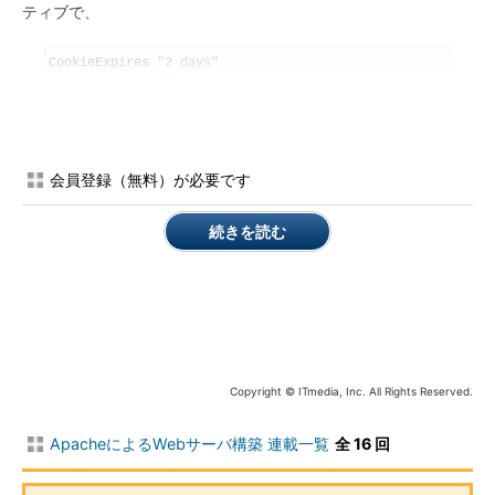
ティブで、
CookieExpires
"2 days"
のように、数字と単位（years、months、weeks、days、
hours、minutes、seconds）をダブルクオーテーションで囲んで
指定する。このディレクティブで有効期限を指定しなかった場
会員登録（無料）が必要です
合、クッキーの有効期限はユーザーがWebブラウザを終了させる
までとなる。
続きを読む
ちなみに、クッキーの発行はバーチャルホストや仮想ディレク
トリの単位でも行える。サイト全体ではなく、ある一部分だけ追
跡したい場合、こうした細かい単位での設定が有効になるだろ
う。その場合は、バーチャルホストや仮想ディレクトリのディレ
クティブ「＜Directory＞〜＜/Directory＞」の中で、
「CookieTracking on」を指定すればよい。
Copyright © ITmedia, Inc. All Rights Reserved.
ログを使った追跡
ApacheによるWebサーバ構築 連載一覧
全 16 回
Webブラウザに記憶させたクッキーを取得してファイルに記録