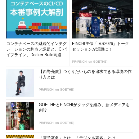
Apache
=
10.3
.
83.17
.
54311013115202845
http
:
//10.3.83.17/manual/index.html -> 
/manual/images/pixel.gif
Apache
=
10.3
.
83.17
.
54311013115202845
http
:
//10.3.83.17/manual/index.html -> 
/manual/images/index.gif
リスト3 これでユーザーの移動経路が分かる
コンテナベースの継続的インテグ
FINCHI主催「IVS2026」トーク
レーションの利点／課題と、CIパ
セッションが話題に！
前述の%{cookie}iに、アクセスしたファイル「%U」とその前
イプライン、Docker Build高速化
にアクセスしていたファイル「%{Referer}i」を付加している。
のコツ (1/2...
PR(FINCHI on GOETHE)
「->」はログを見やすくするためのもので、特別な意味があるわ
【西野亮廣】つくりたいものを追求できる環境の作
けではない。
り方とは
さらに、時間「%t」を加えて、
PR(FINCHI on GOETHE)
%{
cookie
}
i 
%
t 
%{
Referer
}
i 
->
%
U
GOETHEとFINCHIがタッグを組み、新メディアを
創設
とすると、
リスト4
のようなログになる。
PR(FINCHI on GOETHE)
Apache
=
10.3
.
83.17
.
54311013115202845
[
08
/
Feb
/
2002
:
06
:
16
:
59
+
0900
]
「電子署名」とは、「デジタル署名」とは