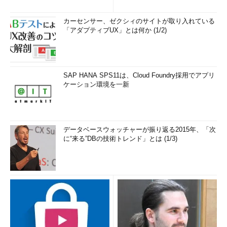
10.3
.
83.17
-
-
[
08
/
Feb
/
2002
:
05
:
53
:
22
+
0900
]
"GET /manual/images/apache_header

カーセンサー、ゼクシィのサイトが取り入れている
.gif HTTP/1.1"
200
4084
「アダプティブUX」とは何か (1/2)
10.3
.
83.17
-
-
[
08
/
Feb
/
2002
:
05
:
53
:
22
+
0900
]
"GET /manual/images/pixel.gif 
HTTP/1.1"
200
61
10.3
.
83.17
-
-
[
08
/
Feb
/
2002
:
05
:
53
:
22
SAP HANA SPS11は、Cloud Foundry採用でアプリ
+
0900
]
"GET /manual/images/index.gif 
ケーション環境を一新
HTTP/1.1"
200
1540
10.3
.
83.17
-
-
[
08
/
Feb
/
2002
:
05
:
57
:
01
+
0900
]
"GET /manual/index.html HTTP/1.1"
304
-
データベースウォッチャーが振り返る2015年、「次
リスト6 commonのログ出力の一部
に“来る”DBの技術トレンド」とは (1/3)
それでも足りないなら「combined」を選択してもよい。
combinedは、commonで定義された情報に加えて1つ前にアクセ
スしていた場所（Referer）とクライアントが使っているWebブ
ラウザ（Agent）も記録する。
必要であればこれ以上の情報を得ることもできるのだが、ログ
としての必要性を考えると、これ以上のカスタマイズが必要なの