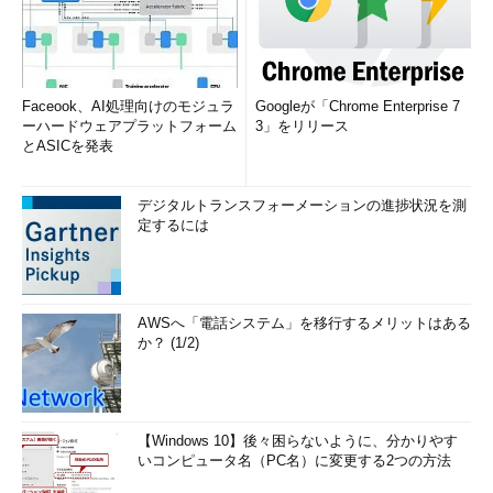
こう。Apacheがサポートするログの書式パラメータである。
パラメー
内容
タ
Faceook、AI処理向けのモジュラ
Googleが「Chrome Enterprise 7
ーハードウェアプラットフォーム
3」をリリース
%b
そのリクエストで行われたデータの転送量
とASICを発表
（bytes）
%f
リクエストされた仮想ディレクトリ＋ファイル
名
デジタルトランスフォーメーションの進捗状況を測
定するには
%
環境変数（Foobarで指定したもの）の内容
{Foobar}e
%h
リクエストしたコンピュータの名称またはIPア
ドレス
AWSへ「電話システム」を移行するメリットはある
%a
リクエストしたコンピュータのIPアドレス
か？ (1/2)
%
リクエストヘッダ（Foobarで指定したもの）
{Foobar}i
の内容
%l
リモートログ名（identdをクライアントがサポ
ートしているとき）
【Windows 10】後々困らないように、分かりやす
いコンピュータ名（PC名）に変更する2つの方法
%
ほかのモジュールからのノート（Foobarで指
{Foobar}n
定したもの）の内容