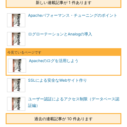
する設定は、実のところアクセスログと共通の方法を用いる。正
新しい連載記事が 1 件あります
確には、「カスタムログ」と呼ばれる方法によって実現する。カ
スタムログとは、ログに記録する書式を設定し、その書式をどの
Apacheパフォーマンス・チューニングのポイント
ファイルに出力するかを指定する方法を指す。
カスタムログの書式やファイルの設定については次に譲るとし
ログローテーションとAnalogの導入
て、ここではクッキーに的を絞って紹介する。
リスト1
および
リ
スト2
は、実際にクッキーを使ってログを出力した例である。見
てのとおり、ログを出力する方法は2つある。
Apacheのログを活用しよう
10.3
.
83.17
.
54311013115202845
リスト1 %{cookie}nとした場合。IPアドレスの後ろがクッキー値
SSLによる安全なWebサイト作り
Apache
=
10.3
.
83.17
.
54311013115202845
リスト2 %{cookie}iとした場合。IPアドレスの後ろがクッキー値
ユーザー認証によるアクセス制限（データベース認
証編）
いずれにしても、書式として%{cookie}とすることに変わりは
なく、その後に続く文字によって出力が変化する。また、見ての
過去の連載記事が 10 件あります
とおりクッキーだけを記録しても何の役にも立たない。「%
{cookie}」で記録されるのは、クッキーを返してきたクライアン