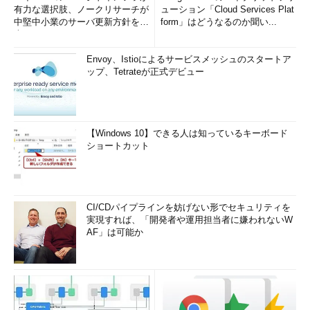
有力な選択肢、ノークリサーチが
ューション「Cloud Services Plat
中堅中小業のサーバ更新方針を調
form」はどうなるのか聞い...
LogFormatディレクティブは、記録する書式と、その書式の名
査
前を設定する。例えば、
Envoy、Istioによるサービスメッシュのスタートア
ップ、Tetrateが正式デビュー
LogFormat
"%t"
 time
とすれば、書式の名前が「time」で、記録するのはアクセス時刻
「%t」となる。
【Windows 10】できる人は知っているキーボード
ショートカット
続いて、CustomLogディレクティブを使ってこの書式のログ
を記録するファイルを指定する。
CustomLog
/
usr
/
local
/
apache
/
logs
/
time_log time
CI/CDパイプラインを妨げない形でセキュリティを
実現すれば、「開発者や運用担当者に嫌われないW
とすれば、書式名「time」のログを「time_log」というファイル
AF」は可能か
名で記録すると設定したことになる。このようにすることで、自
分の使いやすい書式のログをいくつでも記録できるわけだ。
設定自体は簡単なのだが、書式に指定できる内容が分からなけ
れば話にならない。これについては、まず
表2
を参照していただ