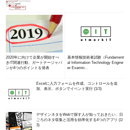
%
レスポンスヘッダ（Foobarで指定したもの）
{Foobar}o
の内容
%p
リクエストを受けたポートの番号
%P
リクエストを受けたApacheのプロセス番号
（PID）
%r
リクエストの最初の行
%s
リクエストに対するHTTPのステータスコード
（
表3
参照）
2020年に向けて企業が開始すべ
基本情報技術者試験（Fundament
%t
リクエストされた時間（形式例：
きIT関連行動、ガートナージャパ
al Information Technology Engine
[08/Feb/2002:04:50:13 +0900]）
ンが4つのポイントを発表
er Examin...
%
リクエストされた時間（formatで指定した形
{format}t
式で記録）
Excelに入力フォームを作成、コントロールを追
%T
加、表示、ボタンでイベント実行 (1/3)
リクエストの処理に要した時間（秒）
%u
クライアント側のユーザー名
%U
リクエストされたURLパス
%v
サーバがリクエストを処理する正統な
デザインネタをWebで探す人が知っておきたい、日
ServerName
ごろのネタ収集と活用を効率化する4つのアプリ (1/
3)
%V
UseCanonicalNameの設定によるサーバ名