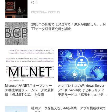
に！
が記録されるのか試してみるといいだろう。そのとき重宝するの
が「tail」コマンドだ。このコマンドは、もともとファイルの末
PR(FINCHI on GOETHE)
尾20行程度を見るために用いられるのだが、「-f」オプションを
与えるとファイルに書き込まれる内容をリアルタイムに監視でき
2018年の災害では34.2％で「BCPが機能した」、N
る。例えば、
TTデータ経営研究所が調査
tail 
-
f 
/
usr
/
local
/
apache
/
logs
/
cookie_log
とするとcookie_logに書き込まれる内容を監視し、書き込まれた
内容を画面に表示してくれる。
httpd.confの設定を変えたら、エディタを終了せずに保存し、
別のウィンドウを使ってApacheをgracefulで再起動する。そし
て、もう1つのウィンドウでログを監視しながらWebブラウザで
いろいろアクセスしてみると、リアルタイムに書き込まれる内容
Microsoftが.NET用オープンソー
オンプレミスのWindows Server
ス機械学習フレームワークの最新
／SQL Server向けセキュリティ
が分かるというわけだ。古くからUNIXやLinuxに触れている方に
版「ML.NET 0.11」を公開
更新サービス「拡張セキュリティ
とっては当たり前の手法かもしれないが、もしご存じでなかった
更新プログ...
なら一度試してみていただきたい。応用すれば、いろいろな場面
で役に立つだろう。
社内データを扱えないAIを卒業 アプリ横断検索で