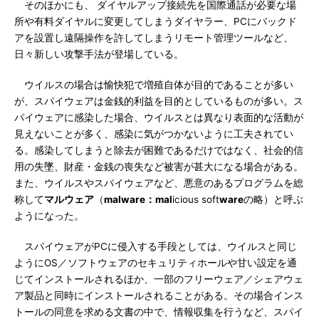
そのほかにも、 ダイヤルアップ接続先を国際通話が必要な場
所や有料ダイヤルに変更してしまうダイヤラー、PCにバックド
アを設置し遠隔操作を許してしまうリモート管理ツールなど、
日々新しい攻撃手法が登場している。
ウイルスの場合は愉快犯で増殖自体が目的であることが多い
が、スパイウェアは金銭的利益を目的としているものが多い。ス
パイウェアに感染した場合、ウイルスとは異なり表面的な活動が
見えないことが多く、感染に気がつかないように工夫されてい
る。感染してしまうと除去が困難であるだけではなく、社会的信
用の失墜、財産・金銭の喪失など被害が甚大になる場合がある。
また、ウイルスやスパイウェアなど、悪意のあるプログラムを総
称して
マルウェア
（
malware：mal
icious soft
ware
の略）と呼ぶ
ようになった。
スパイウェアがPCに侵入する手段としては、ウイルスと同じ
ようにOS／ソフトウェアのセキュリティホールや甘い設定を通
じてインストールされるほか、一部のフリーウェア／シェアウェ
ア製品と同時にインストールされることがある。その場合インス
トールの同意を求める文書の中で、情報収集を行うなど、スパイ