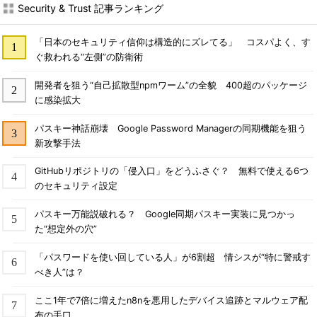
Security & Trust 記事ランキング
「日本のセキュリティ信仰は構造的にズレてる」 コスパよく、す
ぐ救われる“左側”の防衛術
開発者を狙う“自己拡散型npmワーム”の全貌 400超のパッケージ
に感染拡大
パスキー神話崩壊 Google Password Managerの同期機能を狙う
新攻撃手法
GitHubリポジトリの「侵入口」をどうふさぐ？ 無料で使える6つ
のセキュリティ設定
パスキー万能説破れる？ Google同期パスキー実装に見つかっ
た“想定外の穴”
「パスワードを使い回している人」が6割超 情シスが“特に警戒す
べき人”は？
ここ1年で7倍に増えたn8nを悪用したデバイス追跡とマルウェア配
布の手口