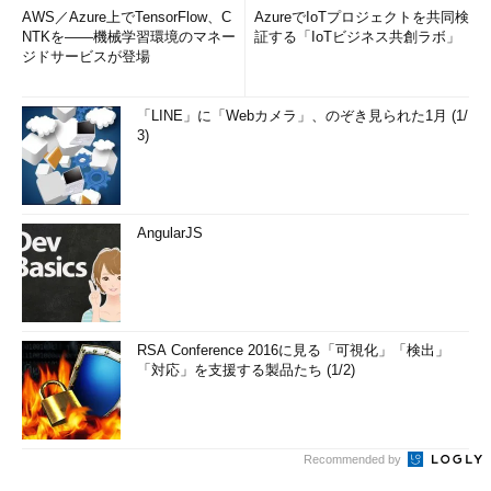
AWS／Azure上でTensorFlow、C
AzureでIoTプロジェクトを共同検
NTKを――機械学習環境のマネー
証する「IoTビジネス共創ラボ」
ジドサービスが登場
「LINE」に「Webカメラ」、のぞき見られた1月 (1/
3)
AngularJS
RSA Conference 2016に見る「可視化」「検出」
「対応」を支援する製品たち (1/2)
Recommended by