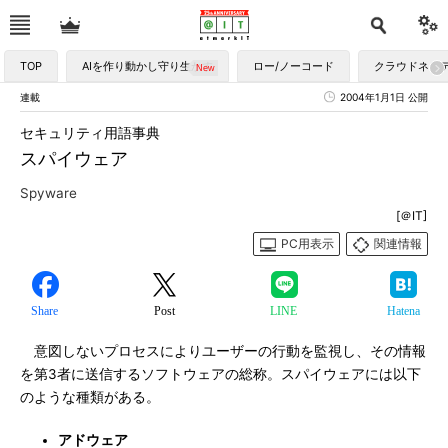
TOP
AIを作り動かし守り生かす
ロー/ノーコード
クラウドネイ
連載
2004年1月1日 公開
セキュリティ用語事典
スパイウェア
Spyware
[＠IT]
PC用表示
関連情報
Share
Post
LINE
Hatena
意図しないプロセスによりユーザーの行動を監視し、その情報
を第3者に送信するソフトウェアの総称。スパイウェアには以下
のような種類がある。
アドウェア