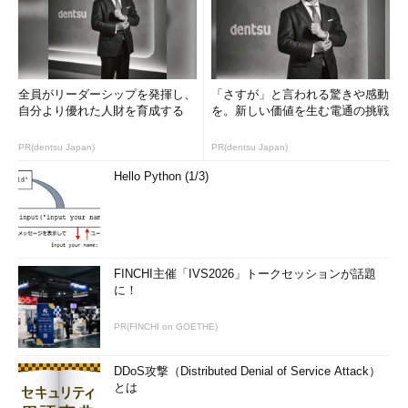
全員がリーダーシップを発揮し、
「さすが」と言われる驚きや感動
自分より優れた人財を育成する
を。新しい価値を生む電通の挑戦
PR(dentsu Japan)
PR(dentsu Japan)
Hello Python (1/3)
FINCHI主催「IVS2026」トークセッションが話題
に！
PR(FINCHI on GOETHE)
DDoS攻撃（Distributed Denial of Service Attack）
とは