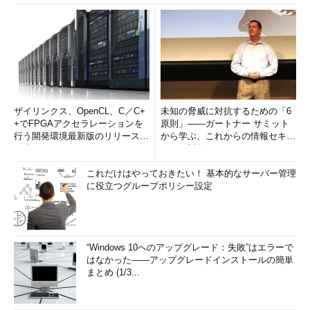
ザイリンクス、OpenCL、C／C+
未知の脅威に対抗するための「6
+でFPGAアクセラレーションを
原則」――ガートナー サミット
行う開発環境最新版のリリースを
から学ぶ、これからの情報セキュ
発表
リティ対策
これだけはやっておきたい！ 基本的なサーバー管理
に役立つグループポリシー設定
“Windows 10へのアップグレード：失敗”はエラーで
はなかった――アップグレードインストールの簡単
まとめ (1/3...