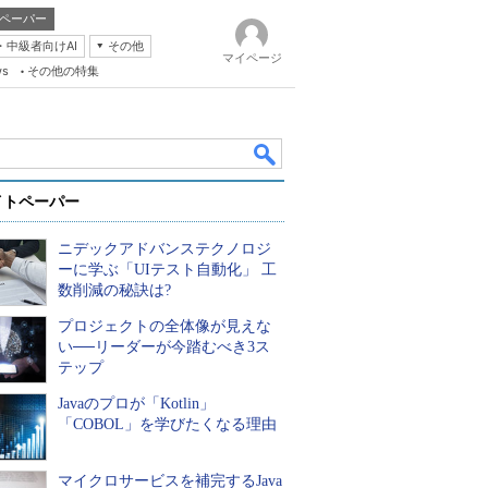
ペーパー
・中級者向けAI
その他
マイページ
ws
その他の特集
イトペーパー
ニデックアドバンステクノロジ
ーに学ぶ「UIテスト自動化」 工
数削減の秘訣は?
プロジェクトの全体像が見えな
k
い──リーダーが今踏むべき3ス
テップ
Javaのプロが「Kotlin」
「COBOL」を学びたくなる理由
マイクロサービスを補完するJava