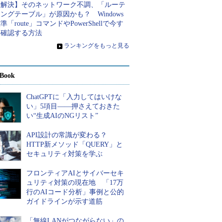
【解決】そのネットワーク不調、「ルーテ
ングテーブル」が原因かも？ Windows
準「route」コマンドやPowerShellで今す
ぐ確認する方法
»
ランキングをもっと見る
Book
ChatGPTに「入力してはいけな
い」5項目――押さえておきた
い“生成AIのNGリスト”
API設計の常識が変わる？
HTTP新メソッド「QUERY」と
セキュリティ対策を学ぶ
フロンティアAIとサイバーセキ
ュリティ対策の現在地 「17万
行のAIコード分析」事例と公的
ガイドラインが示す道筋
「無線LANがつながらない」の