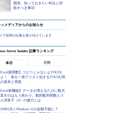
開発、知っておきたい利点と対
処すべき事項
ティメディアからのお知らせ
リア採用の応募を受け付けています
ows Server Insider 記事ランキング
月間
本日
Excel新関数】コピペじゃないよTOCOL
よ！ 表を一発でリスト化するTOCOL関
数の基本と実践
Excel新機能】データが増えるたびに数式
を直すのはもう終わり。動的配列関数とス
ピル演算子（#）の威力とは
026年6月にWindows 11が起動不能に？