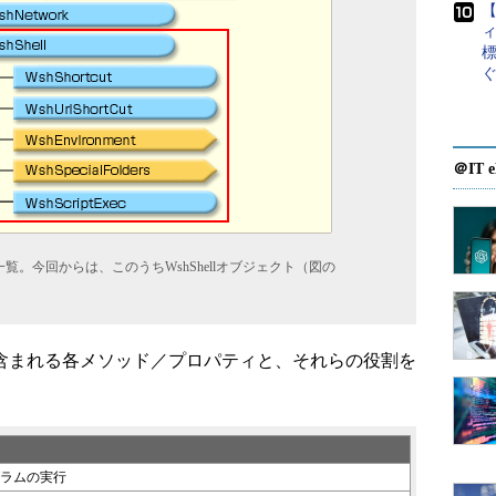
ィ
標
＠IT e
覧。今回からは、このうちWshShellオブジェクト（図の
トに含まれる各メソッド／プロパティと、それらの役割を
ラムの実行