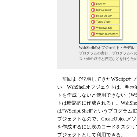
WshShellのオブジェクト・モデル
プログラムの実行、プログラムへ
スト値の取得と設定などを行うた
前回まで説明してきたWScriptオ
い、WshShellオブジェクトは、明
トを作成しないと使用できない（WSc
トは暗黙的に作成される）。WshShe
は“WScript.Shell”というプログラム
ブジェクトなので、CreateObjec
を作成するには次のコードをスクリプトの冒
ブジェクトとして利用できる。