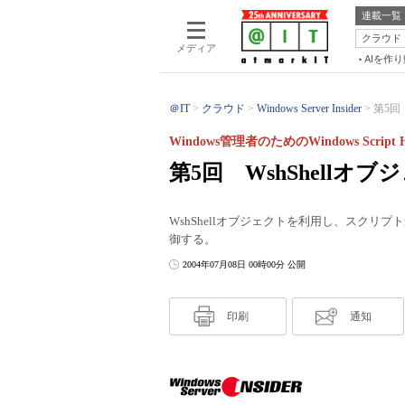
連載一覧
クラウド
メディア
AIを作
＠IT
クラウド
Windows Server Insider
第5回 
Windows管理者のためのWindows Script 
第5回 WshShellオ
WshShellオブジェクトを利用し、スク
御する。
2004年07月08日 00時00分 公開
印刷
通知