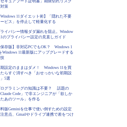
「セキュアブート証明書」期限切れリスク
と対策
Windows 11ダイエット術】「隠れた不要
サービス」を停止して軽量化する
ライバシー情報ダダ漏れを阻止。Window
 11のプライバシー設定の見直しガイド
保存版】非対応PCでもOK？ Windows 1
をWindows 11最新版にアップグレードする
裏技
期設定のままはダメ！ Windows 11を買
ったらすぐ消すべき「おせっかいな初期設
」5選
プログラミングの知識は不要？ 話題の
Claude Code」で非エンジニアが「欲しか
ったあのツール」を作る
料版Geminiを仕事で使い倒すための設定
注意点、Gmailやドライブ連携で差をつけ
ろ