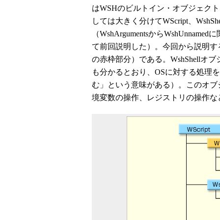
はWSHのビルトイン・オブジェク
しては大きく分けてWScript、WshShell
（WshArgumentsからWshUnna
て前回説明した）。今回から説明するの
の赤枠部分）である。WshShellオ
も分かるとおり、OSに対する処理を行
む」という意味がある）。このオブ
境変数の操作、レジストリの操作な