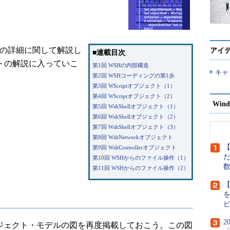
クトの詳細に関して解説し
アイ
■連載目次
ェクトの解説に入っていこ
第1回 WSHの内部構造
キャ
第2回 WSHコーディングの第1歩
第3回 WScriptオブジェクト（1）
第4回 WScriptオブジェクト（2）
Wind
第5回 WshShellオブジェクト（1）
第6回 WshShellオブジェクト（2）
第7回 WshShellオブジェクト（3）
第8回 WshNetworkオブジェクト
【
第9回 WshControllerオブジェクト
だ
第10回 WSHからのファイル操作（1）
第11回 WSHからのファイル操作（2）
【
2
ジェクト・モデルの図を再度掲載しておこう。この図