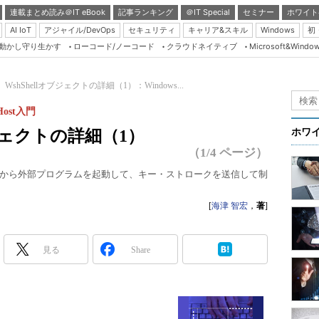
連載まとめ読み＠IT eBook
記事ランキング
＠IT Special
セミナー
ホワイト
AI IoT
アジャイル/DevOps
セキュリティ
キャリア&スキル
Windows
初
り動かし守り生かす
ローコード/ノーコード
クラウドネイティブ
Microsoft&Windo
Server & Storage
HTML5 + UX
WshShellオブジェクトの詳細（1）：Windows...
Smart & Social
Host入門
Coding Edge
ブジェクトの詳細（1）
ホワ
Java Agile
（1/4 ページ）
Database Expert
リプトから外部プログラムを起動して、キー・ストロークを送信して制
Linux ＆ OSS
[
海津 智宏
，
著
]
Master of IP Networ
Security & Trust
見る
Share
Test & Tools
Insider.NET
ブログ