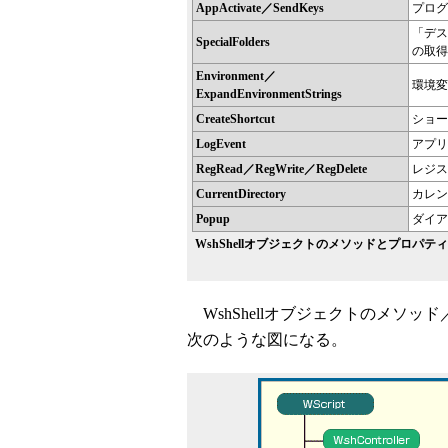
AppActivate／SendKeys
プログ
「デス
SpecialFolders
の取得
Environment／
環境変
ExpandEnvironmentStrings
CreateShortcut
ショー
LogEvent
アプリ
RegRead／RegWrite／RegDelete
レジス
CurrentDirectory
カレン
Popup
ダイア
WshShellオブジェクトのメソッドとプロパティ
WshShellオブジェクトのメソ
次のような図になる。