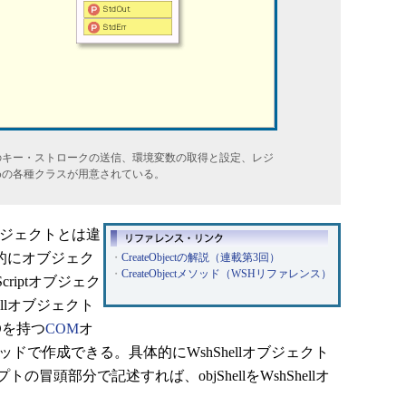
のキー・ストロークの送信、環境変数の取得と設定、レジ
めの各種クラスが用意されている。
ブジェクトとは違
示的にオブジェク
・
CreateObjectの解説（連載第3回）
・
CreateObjectメソッド（WSHリファレンス）
riptオブジェク
llオブジェクト
IDを持つ
COM
オ
tメソッドで作成できる。具体的にWshShellオブジェクト
頭部分で記述すれば、objShellをWshShellオ