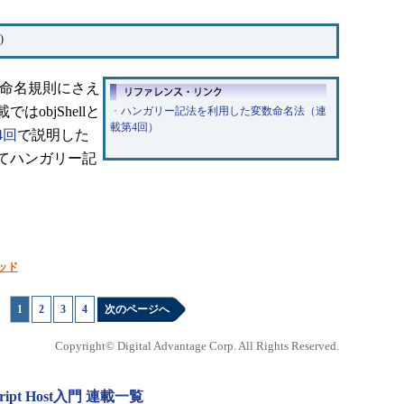
)
名の命名規則にさえ
objShellと
・
ハンガリー記法を利用した変数命名法（連
載第4回）
4回
で説明した
てハンガリー記
ッド
1
|
2
|
3
|
4
次のページへ
Copyright© Digital Advantage Corp. All Rights Reserved.
ript Host入門 連載一覧