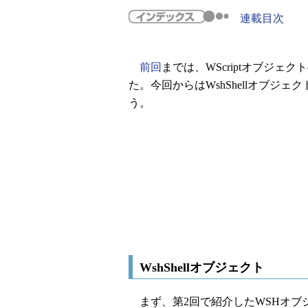
連載目次
前回
までは、WScriptオブジェ
た。今回からはWshShellオブジ
う。
WshShellオブジェクト
まず、第2回で紹介したWSHオブ