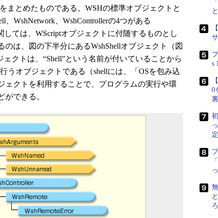
トをまとめたものである。WSHの標準オブジェクトと
、WshNetwork、WshControllerの4つがある
【
medに関しては、WScriptオブジェクトに付随するものとし
は、図の下半分にあるWshShellオブジェクト（図
プ
ブジェクトは、“Shell”という名前が付いていることから
s
うオブジェクトである（shellには、「OSを包み込
【
ジェクトを利用することで、プログラムの実行や環
0
どができる。
初
定
「
無
と