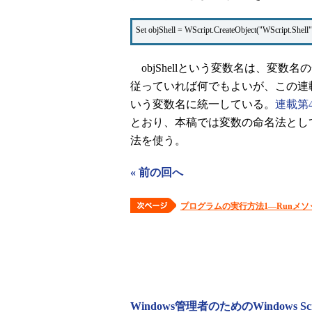
Set objShell = WScript.CreateObject("WScript.Shell"
objShellという変数名は、変数
従っていれば何でもよいが、この連載では
いう変数名に統一している。
連載第
とおり、本稿では変数の命名法とし
法を使う。
« 前の回へ
プログラムの実行方法1―Runメソ
Windows管理者のためのWindows Sc