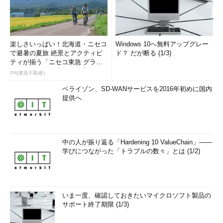
楽しさいっぱい！北海道・ニセコ
Windows 10へ無料アップグレー
で避暑の夏旅 絶景とアクティビ
ド？ だが断る (1/3)
ティが揃う「ニセコ東急 グラ
ン・ヒラフ」～東急不動産
PR(東急不動産)
ベライゾン、SD-WANサービスを2016年初めに国内
提供へ
中の人が振り返る「Hardening 10 ValueChain」――
学びにつながった「トラブルの数々」とは (1/2)
いま一度、確認しておきたいマイクロソフト製品の
サポート終了期限 (1/3)