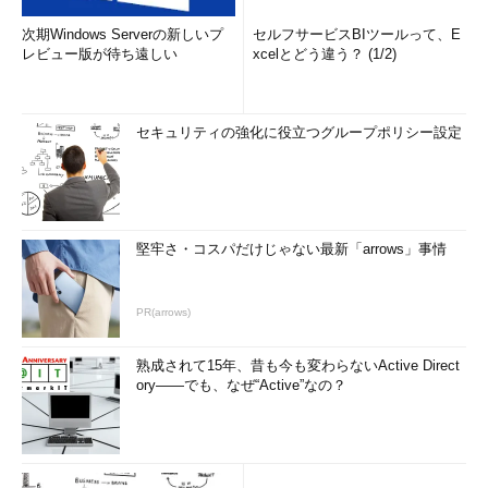
次期Windows Serverの新しいプ
セルフサービスBIツールって、E
レビュー版が待ち遠しい
xcelとどう違う？ (1/2)
セキュリティの強化に役立つグループポリシー設定
堅牢さ・コスパだけじゃない最新「arrows」事情
PR(arrows)
熟成されて15年、昔も今も変わらないActive Direct
ory――でも、なぜ“Active”なの？