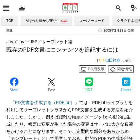
TOP
AIを作り動かし守り生かす
ロー/ノーコード
クラウドネイ
連載
2005年3月23日 公開
JavaTips ～JSP／サーブレット編
既存のPDF文書にコンテンツを追記するには
[
山田祥寛
，＠IT]
PC用表示
関連情報
Share
Post
LINE
Hatena
「PD文書を生成する（PDFLib）」
では、PDFLibライブラリを
利用してサーブレットクラスからPDF文書を生成する方法を紹介
しました。しかし、例えば複雑な帳票イメージを1から動的に生
成したり、帳票に変更が生じた場合の変更はサーバに大きな負荷
をかけることになります。そこで、定型的な部分をあらかじめ
「テンプレート」として用意しておき、動的なPDFの生成を部分