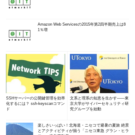
Amazon Web Servicesの2015年第2四半期売上は8
1％増
SSHサーバーの公開鍵管理を効率
文系と理系の知恵を生かす――東
化するには？ ssh-keyscanコマン
京大学がサイバーセキュリティ研
ド
究グループを始動
楽しさいっぱい！北海道・ニセコで避暑の夏旅 絶景
とアクティビティが揃う「ニセコ東急 グラン・ヒラ