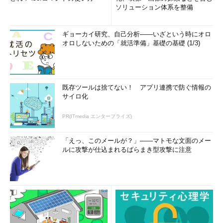
ソリューション体系を整備
ギョーカイ研究、自己分析――いざという時にオロ
オロしないための「就活準備」基礎の基礎 (1/3)
既存ツールは捨てない！ アプリ連携で防ぐ情報の
サイロ化
PR(ITmedia エンタープライズ)
「えっ、このメールが？」――マトモな文面のメー
ルに攻撃が仕込まれるばらまき型攻撃に注意