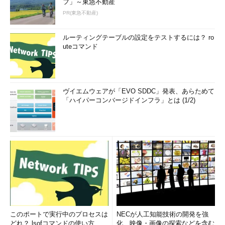
フ」～東急不動産
PR(東急不動産)
ルーティングテーブルの設定をテストするには？ ro
uteコマンド
ヴイエムウェアが「EVO SDDC」発表、あらためて
「ハイパーコンバージドインフラ」とは (1/2)
このポートで実行中のプロセスは
NECが人工知能技術の開発を強
どれ？ lsofコマンドの使い方
化、映像・画像の探索などを含む