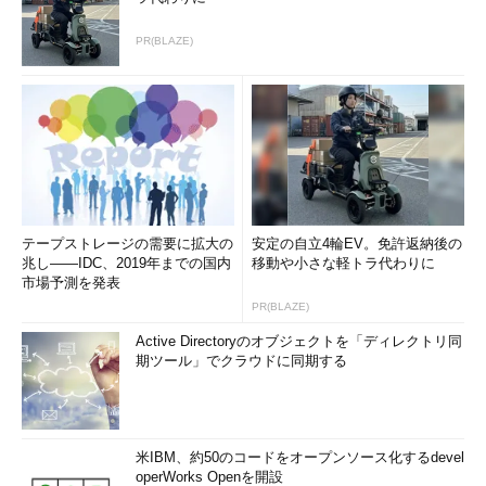
PR(BLAZE)
テープストレージの需要に拡大の
安定の自立4輪EV。免許返納後の
兆し――IDC、2019年までの国内
移動や小さな軽トラ代わりに
市場予測を発表
PR(BLAZE)
Active Directoryのオブジェクトを「ディレクトリ同
期ツール」でクラウドに同期する
米IBM、約50のコードをオープンソース化するdevel
operWorks Openを開設