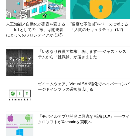
人工知能／自動化が家庭を変える
“適度な不信感”をベースに考える
――IoTとしての「家」は開発者
「人間のセキュリティ」 (1/2)
にとってのフロンティアか (1/3)
「いきなり役員面接権」あげます──ジャストシス
テムから「挑戦状」が届きました
ヴイエムウェア、Virtual SAN強化でハイパーコンバ
ージドインフラの選択肢広げる
「モバイルアプリ開発に最適な言語はC#」――マイ
クロソフトがXamarinを買収へ