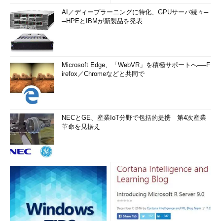
AI／ディープラーニングに特化、GPUサーバ続々─
─HPEとIBMが新製品を発表
Microsoft Edge、「WebVR」を積極サポートへ──F
irefox／Chromeなどと共同で
NECとGE、産業IoT分野で包括的提携 第4次産業
革命を見据え