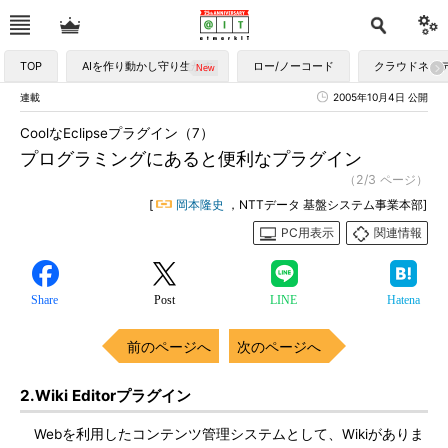
TOP
AIを作り動かし守り生かす
ロー/ノーコード
クラウドネイ
連載
2005年10月4日 公開
CoolなEclipseプラグイン（7）
プログラミングにあると便利なプラグイン
（2/3 ページ）
[
岡本隆史
，NTTデータ 基盤システム事業本部]
PC用表示
関連情報
Share
Post
LINE
Hatena
前のページへ
次のページへ
2.Wiki Editorプラグイン
Webを利用したコンテンツ管理システムとして、Wikiがありま