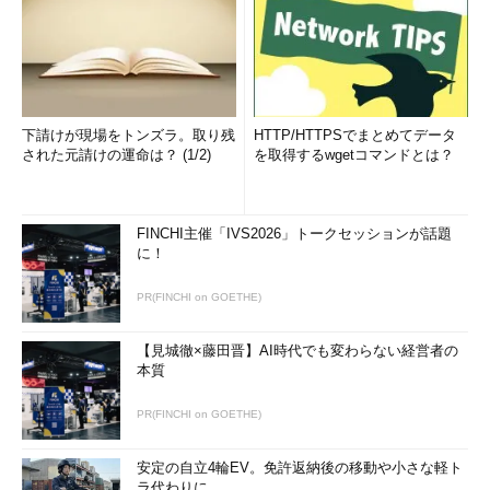
下請けが現場をトンズラ。取り残
HTTP/HTTPSでまとめてデータ
された元請けの運命は？ (1/2)
を取得するwgetコマンドとは？
FINCHI主催「IVS2026」トークセッションが話題
に！
PR(FINCHI on GOETHE)
【見城徹×藤田晋】AI時代でも変わらない経営者の
本質
PR(FINCHI on GOETHE)
安定の自立4輪EV。免許返納後の移動や小さな軽ト
ラ代わりに