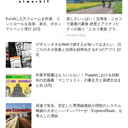
Excelに入力フォームを作成、コ
楽しさいっぱい！北海道・ニセコ
ントロールを追加、表示、ボタン
で避暑の夏旅 絶景とアクティビ
でイベント実行 (1/3)
ティが揃う「ニセコ東急 グラ
ン・ヒラフ」～東急不動産
PR(東急不動産)
デザインネタをWebで探す人が知っておきたい、日
ごろのネタ収集と活用を効率化する4つのアプリ (1/
3)
作業手順書はもういらない！ Puppetにおける自動
化の定義書「マニフェスト」の書き方と基礎文法ま
とめ (1/5)
高速で安全、安定した専用線接続が理想のシステム
構築のカギに――マンパワーが「ExpressRoute」を
導入した理由