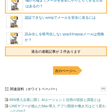
端から端までメールを安全にやりとりできる方法
smtp authでは、smtpでのメール送信手順の中に、ユーザー名
はあるの？
とパスワードをやりとりする手順を付け加えて、一連のメール送
信手順の1つとして送信者の確認を行います。
認証できないsmtpでメールを安全に送るには
ユーザー名とパスワードのやりとりの方法には何種類か取り決
めがあります。そのうちの1つ「CRAM-MD5」では、apopと同じ
読み出しを暗号化しないpop3やapopメールは危険
ようにチャレンジ文字列にパスワードをつないだものをMD5とい
か？
う一方向ハッシュ関数で変換して送ります。パスワードを直接や
りとりしないため、安全に認証をすることができます。
過去の連載記事が 2 件あります
なおapopについては、「TCP/IPアレルギー撲滅ドリル【番外
編】 第3回」の>「
apopのどこに一方向ハッシュ関数？
」の説明
を参考にしてください。
次のページへ
認証はいつ行うのですか？
関連資料（ホワイトペーパー）
PR
RPA導入企業に聞く AIエージェント活用の現状と課題とは
LINEヤフーが挑んだMac導入 アプリ開発や働き方はどう変わ
ったのか?