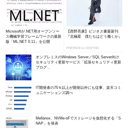
Microsoftが.NET用オープンソー
【西野亮廣】ビジネス書最新刊
ス機械学習フレームワークの最新
『北極星 僕たちはどう働くか』
版「ML.NET 0.11」を公開
PR(FINCHI on GOETHE)
オンプレミスのWindows Server／SQL Server向け
セキュリティ更新サービス「拡張セキュリティ更新
プログ...
IT開発者の75％以上が開発以外にも従事、楽天コミ
ュニケーションズ調べ
Mellanox、NVMe-oFでストレージを仮想化する「S
NAP」を発表