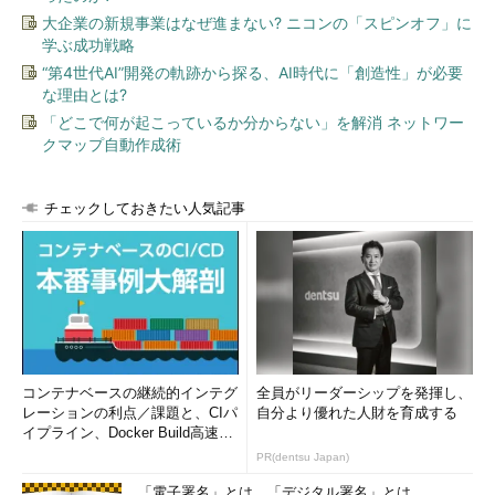
大企業の新規事業はなぜ進まない? ニコンの「スピンオフ」に
学ぶ成功戦略
“第4世代AI”開発の軌跡から探る、AI時代に「創造性」が必要
な理由とは?
「どこで何が起こっているか分からない」を解消 ネットワー
クマップ自動作成術
チェックしておきたい人気記事
コンテナベースの継続的インテグ
全員がリーダーシップを発揮し、
レーションの利点／課題と、CIパ
自分より優れた人財を育成する
イプライン、Docker Build高速化
のコツ (1/2...
PR(dentsu Japan)
「電子署名」とは、「デジタル署名」とは