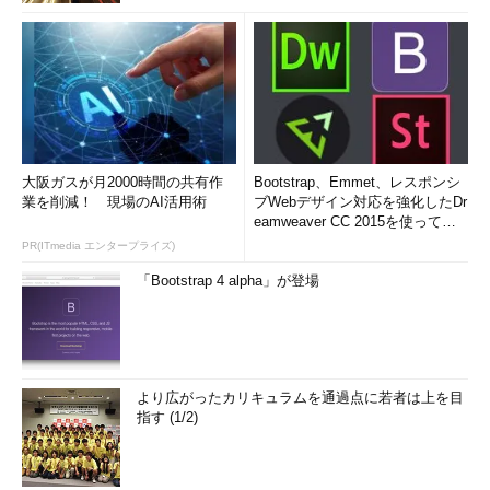
大阪ガスが月2000時間の共有作
Bootstrap、Emmet、レスポンシ
業を削減！ 現場のAI活用術
ブWebデザイン対応を強化したDr
eamweaver CC 2015を使って
み...
PR(ITmedia エンタープライズ)
「Bootstrap 4 alpha」が登場
より広がったカリキュラムを通過点に若者は上を目
指す (1/2)