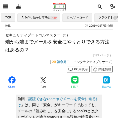
TOP
AIを作り動かし守り生かす
ロー/ノーコード
クラウドネイ
連載
2006年3月7日 公開
セキュリティプロトコルマスター（5）
端から端までメールを安全にやりとりできる方法
はあるの？
（1/3 ページ）
[
福永勇二
，インタラクティブリサーチ]
PC用表示
関連情報
Share
Post
LINE
Hatena
前回「
認証できないsmtpでメールを安全に送るに
は
」は、同じ「安全」がキーワードであっても、
メールの「読み出し」を安全にするpop3sとは少
しポイントが違うsmtpのメール送信の暗号化につ