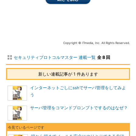
で、正当なPCだと考えてメールの送信を許可します（
図3
）。反
対にリストに載っていないPCからのメールの送信は許可しませ
ん。
「smtp送信の前にpopでメールの読み出しをする」ことから、
このような名前が付いています。
Copyright © ITmedia, Inc. All Rights Reserved.
セキュリティプロトコルマスター 連載一覧
全 8 回
新しい連載記事が 1 件あります
インターネットごしにsshでサーバ管理をしてみよ
う
図3 pop before smtpの仕組み
smtp authって何ですか
サーバ管理をコマンドプロンプトでするのはなぜ？
こちらもsmtpでメールを送信する前に送信者を確認する方法
の1つです。