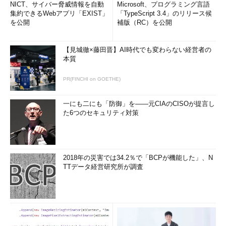
NICT、サイバー脅威情報を自動
Microsoft、プログラミング言語
集約できるWebアプリ「EXIST」
「TypeScript 3.4」のリリース候
を公開
補版（RC）を公開
【見城徹×藤田晋】AI時代でも変わらない経営者の
本質
PR(FINCHI on GOETHE)
一にも二にも「防御」を――元CIAのCISOが提言し
た6つのセキュリティ対策
2018年の災害では34.2％で「BCPが機能した」、N
TTデータ経営研究所が調査