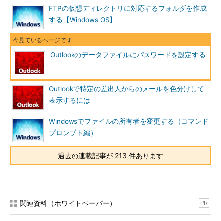
FTPの仮想ディレクトリに対応するフォルダを作成
する【Windows OS】
複数のOutlookデータファイルを使用している場合には、必要
に応じて複数のフォルダファイルにパスワード設定を行う必要が
ある。特に、「
古いアイテムの整理
」機能を使ってフォルダの自
Outlookのデータファイルにパスワードを設定する
動整理機能を利用している場合には、通常使うフォルダとは別の
フォルダが表示される。
［
設定
］ボタンをクリックすると、［
Outlookで特定の差出人からのメールを色分けして
個人用フォルダ
］が開く。
表示するには
Windowsでファイルの所有者を変更する（コマンド
プロンプト編）
過去の連載記事が 213 件あります
関連資料（ホワイトペーパー）
PR