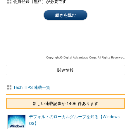
（1）
会員登録（無料）が必要です
ここをクリックする。
続きを読む
［
データファイルの管理
］を開くと、［
Outlook データファイ
ル
］の画面が開くので、パスワードを設定するフォルダを指定し
て［
設定
］ボタンをクリックする。
Copyright© Digital Advantage Corp. All Rights Reserved.
関連情報
Tech TIPS 連載一覧
パスワードを設定するフォルダの指定
［Outlook データ ファイル］を開いたら、表示されたファイ
新しい連載記事が 1406 件あります
ルの一覧からパスワードを設定したい個人用フォルダファイ
ルを選び、［設定］ボタンをクリックして、先に進む。
（1）
パスワードを設定したい個人用フォルダファイルを
デフォルトのローカルグループを知る【Windows
選ぶ。
OS】
（2）
ここをクリックする。