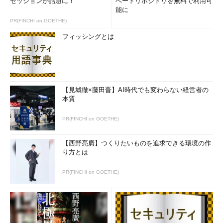
セッションが話題に！
（2）
ここをクリックする。
ベートリポジトリを無料で利用可
（3）
今回はこのチェックを付けない。付けてもパスワー
能に
ドは設定されるが、このコンピュータに自分がログオンして
PR(FINCHI on GOETHE)
いる場合に後述のようなパスワードの入力が不要になってし
まう。
フィッシングとは
ただし、このダイアログの一番下にある［
パスワードをパスワ
ード一覧に保存
］チェックボックスは必ずオフにすること（デフ
【見城徹×藤田晋】AI時代でも変わらない経営者の
ォルトはオフ）。これをオンにすると、パスワードが保存されて
本質
しまい、そのユーザーのログオン中はパスワードなしでファイル
を開けるようになってしまう。
PR(FINCHI on GOETHE)
これで、パスワードが設定され、次回からOutlookでその個人
【西野亮廣】つくりたいものを追求できる環境の作
用フォルダファイルを開こうとすると、パスワードの入力を要求
り方とは
される。
PR(FINCHI on GOETHE)