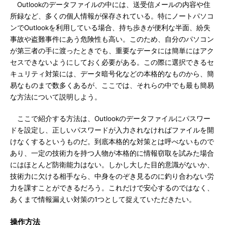
Outlookのデータファイルの中には、送受信メールの内容や住
所録など、多くの個人情報が保存されている。特にノートパソコ
ンでOutlookを利用している場合、持ち歩きが便利な半面、紛失
事故や盗難事件にあう危険性も高い。このため、自分のパソコン
が第三者の手に渡ったときでも、重要なデータには簡単にはアク
セスできないようにしておく必要がある。この際に選択できるセ
キュリティ対策には、データ暗号化などの本格的なものから、簡
易なものまで数多くあるが、ここでは、それらの中でも最も簡易
な方法について説明しよう。
ここで紹介する方法は、Outlookのデータファイルにパスワー
ドを設定し、正しいパスワードが入力されなければファイルを開
けなくするというものだ。到底本格的な対策とは呼べないもので
あり、一定の技術力を持つ人物が本格的に情報窃取を試みた場合
にはほとんど防衛能力はない。しかし大した目的意識がないか、
技術力に欠ける相手なら、中身をのぞき見るのに釣り合わない労
力を課すことができるだろう。これだけで安心するのではなく、
あくまで情報漏えい対策の1つとして捉えていただきたい。
操作方法