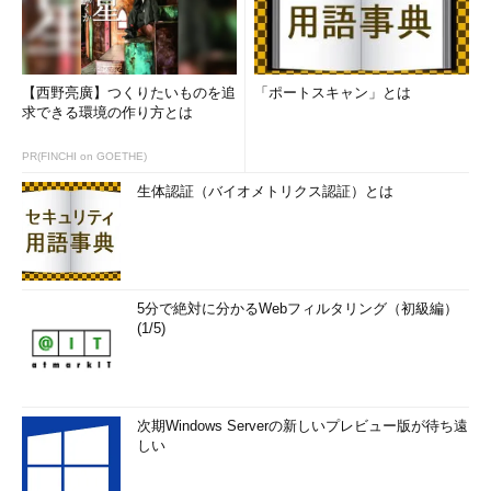
パスワード記入の要請画面
Outlookで個人用フォルダファイルを開くたびに「～.pst用
のパスワードを入力してください。」というメッセージと共
にパスワード入力画面が表示される。
【西野亮廣】つくりたいものを追
「ポートスキャン」とは
求できる環境の作り方とは
パスワードを設定すると、Outlookを起動するたびにパスワー
PR(FINCHI on GOETHE)
ドを入力しなければならなくなるが、安全性を考えると、これは
生体認証（バイオメトリクス認証）とは
我慢するしかないだろう。
■この記事と関連性の高い別の記事
Office文書にパスワードを設定する
（TIPS）
5分で絶対に分かるWebフィルタリング（初級編）
ドメインのユーザーパスワードを変更する
（TIPS）
(1/5)
Google Chromeに保存されているWebサイトのIDとパス
ワードの情報を確認する
（TIPS）
「パスワードの複雑性」の要件
（TIPS）
オートコンプリートの「パスワード保存」ダイアログを
次期Windows Serverの新しいプレビュー版が待ち遠
しい
理解する
（TIPS）