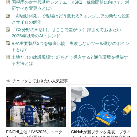
国税庁の次世代基幹システム「KSK2」稼働開始に向けて、対
応すべき変更点とは?
［個人用フォルダ］ダイアログ
「AI駆動開発」で現場はどう変わる? エンジニアの新たな役割
［個人用フォルダ］－［全般］メニューから［パスワードの
とサイロの解消
変更］ボタンをクリックして、［パスワードの変更］の画面
を開く。
「CX分野のAI活用」はここで差がつく 押さえておきたい
（1）
ここをクリックする。
2026年以降のAIトレンド
RPA主要製品5つを徹底比較、失敗しないツール選びのポイン
トとは?
続いて［
パスワードの変更
］画面が表示されるので、ここから
土地だけの建設現場でIoTをどう導入する? 通信環境を構築す
パスワードの設定を行えばよい。
る方法とは
チェックしておきたい人気記事
パスワードの変更を実行する
［パスワードの変更］の画面から［新しいパスワード］と
［パスワードの確認］の空欄に、適当なパスワードを入力し
て、［OK］ボタンをクリックする。
FINCHI主催「IVS2026」トーク
（1）
ここに適当なパスワードを入力する。
GitHubが新プランを発表、プライ