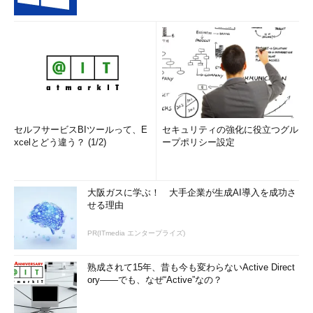
「
Tech TIPS
」
セルフサービスBIツールって、E
セキュリティの強化に役立つグル
xcelとどう違う？ (1/2)
ープポリシー設定
大阪ガスに学ぶ！ 大手企業が生成AI導入を成功さ
せる理由
PR(ITmedia エンタープライズ)
熟成されて15年、昔も今も変わらないActive Direct
ory――でも、なぜ“Active”なの？