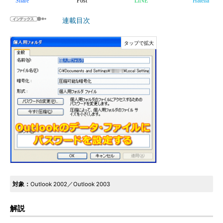
Share
Post
LINE
Hatena
連載目次
対象：
Outlook 2002／Outlook 2003
解説