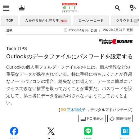
TOP
AIを作り動かし守り生かす
ロー/ノーコード
クラウドネイ
2022年2月24日 更新
連載
2006年4月8日 公開
Tech TIPS
Outlookのデータファイルにパスワードを設定する
Outlookの個人用フォルダ・ファイルの中には、個人情報などの
重要なデータが保存されている。特に手軽に持ち歩くことが容易
なノートパソコンの場合、紛失などに備えて、データに簡単にア
クセスできない措置を取っておくことが重要だ。パスワードを設
定して、第三者にデータを読み出されないようにしておくとよ
い。
[
正木理絵子
，デジタルアドバンテージ]
PC用表示
関連情報