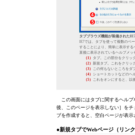
タブブラウズ機能が装備されたIE
IE7では、タブを使って複数のペ
することにより、簡単に表示する
直後に表示されているヘルプメッ
（1）
タブ。この部分をクリッ
（2）
新規タブ。これをクリッ
（3）
この何もないところをダ
（4）
ショートカットなどのヘ
（5）
これをオンにすると、以
この画面にはタブに関するヘルプ
後、このページを表示しない］をチ
ブを作成すると、空白ページが表示
●新規タブでWebページ（リン