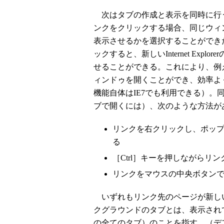
次はタブの作成と表示を同時に行う
ンクをクリックする場合、同じウィ
表示させるかを選択することができた
ックすると、新しいInternet Ex
せることができる。これにより、例
ィンドゥを開くことができ、効率よ
機能自体はIE7でも利用できる）
ブで開くには）、次のような方法が
リンクを右クリックし、ポッ
る
［Ctrl］キーを押しながらリ
リンクをマウスの中央ボタン
いずれもリンク先のページが新し
クグラウンドのタブとは、表示され
の全てのタブ）のことを指す。（デ