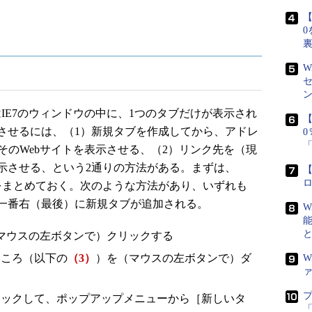
【
0
W
IE7のウィンドウの中に、1つのタブだけが表示され
【
させるには、（1）新規タブを作成してから、アドレ
そのWebサイトを表示させる、（2）リンク先を（現
示させる、という2通りの方法がある。まずは、
【
をまとめておく。次のような方法があり、いずれも
一番右（最後）に新規タブが追加される。
W
マウスの左ボタンで）クリックする
ところ（以下の
（3）
）を（マウスの左ボタンで）ダ
W
リックして、ポップアップメニューから［新しいタ
「