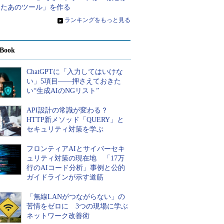
ったあのツール」を作る
»
ランキングをもっと見る
Book
ChatGPTに「入力してはいけな
い」5項目――押さえておきた
い“生成AIのNGリスト”
API設計の常識が変わる？
HTTP新メソッド「QUERY」と
セキュリティ対策を学ぶ
フロンティアAIとサイバーセキ
ュリティ対策の現在地 「17万
行のAIコード分析」事例と公的
ガイドラインが示す道筋
「無線LANがつながらない」の
苦情をゼロに 3つの現場に学ぶ
ネットワーク改善術