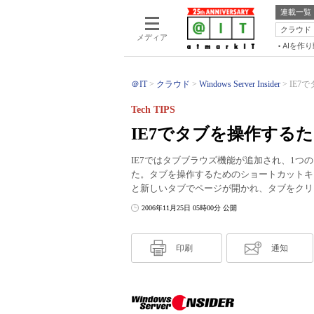
連載一覧
クラウド
メディア
AIを作
＠IT
クラウド
Windows Server Insider
IE7
Tech TIPS
IE7でタブを操作する
IE7ではタブブラウズ機能が追加され、1
た。タブを操作するためのショートカットキ
と新しいタブでページが開かれ、タブをクリ
2006年11月25日 05時00分 公開
印刷
通知