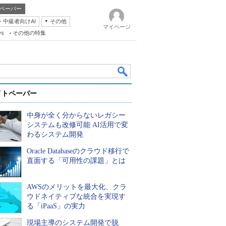
ペーパー
・中級者向けAI
その他
マイページ
ws
その他の特集
イトペーパー
中身が全く分からないレガシー
システムも改修可能 AI活用で変
わるシステム開発
Oracle Databaseのクラウド移行で
k
直面する「可用性の課題」とは
AWSのメリットを最大化、クラ
ウドネイティブな統合を実現す
る「iPaaS」の実力
現場主導のシステム開発で脱