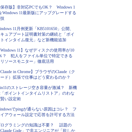
保存版】非対応PCでもOK？ Windows 1
をWindows 11最新版にアップグレードする
裏技
indows 11月例更新「KB5101650」公開、
セキュアブート証明書対策の継続と「ポイ
ントインタイム復元」など新機能追加
Windows 11】なぜディスクの使用率が10
0％？ 犯人をファイル単位で特定できる
「リソースモニター」徹底活用
Claude in Chrome】ブラウザのClaude（ク
ロード）拡張で仕事はどう変わるのか？
in11のストレージ空き容量が激減？ 新機
能「ポイントインタイムリストア」のわな
と賢い設定術
indowsでpingが通らない原因はコレ？ フ
ァイアウォール設定で応答を許可する方法
プログラミングの知識は不要？ 話題の
Claude Code」で非エンジニアが「欲しか