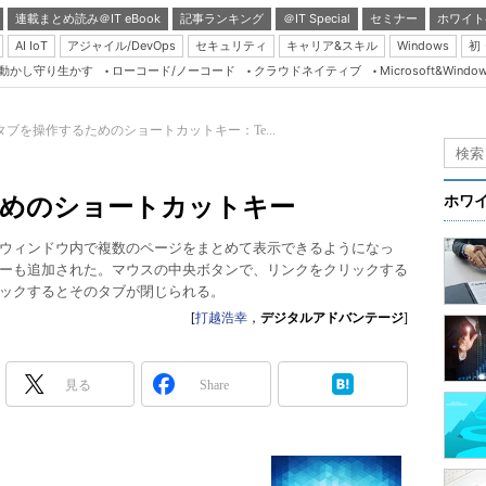
連載まとめ読み＠IT eBook
記事ランキング
＠IT Special
セミナー
ホワイト
AI IoT
アジャイル/DevOps
セキュリティ
キャリア&スキル
Windows
初
り動かし守り生かす
ローコード/ノーコード
クラウドネイティブ
Microsoft&Windo
Server & Storage
HTML5 + UX
でタブを操作するためのショートカットキー：Te...
Smart & Social
Coding Edge
ためのショートカットキー
ホワ
Java Agile
つのウィンドウ内で複数のページをまとめて表示できるようになっ
Database Expert
ーも追加された。マウスの中央ボタンで、リンクをクリックする
Linux ＆ OSS
ックするとそのタブが閉じられる。
[
打越浩幸
，
デジタルアドバンテージ
]
Master of IP Networ
Security & Trust
見る
Share
Test & Tools
Insider.NET
ブログ