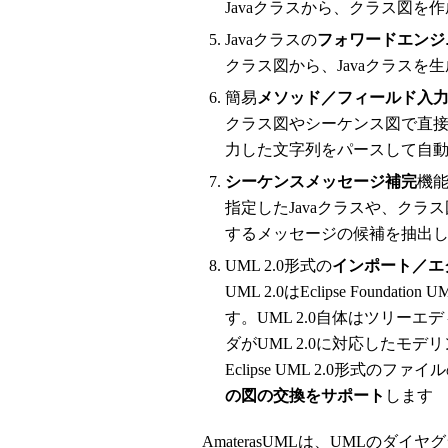
Javaクラスから、クラス図を
Javaクラスの
フォワードエンジ
クラス図から、Javaクラスを
簡易
メソッド／フィールド入
クラス図やシーケンス図で直
力した文字列をパースして自
シーケンスメッセージ補完
機
指定したJavaクラスや、ク
するメッセージの候補を抽出
UML 2.0形式の
インポート／エ
UML 2.0はEclipse Found
す。UML 2.0自体はツリー
ダがUML 2.0に対応したモデリ
Eclipse UML 2.0形式
の図の交換をサポート
します
AmaterasUMLは、UMLのダ