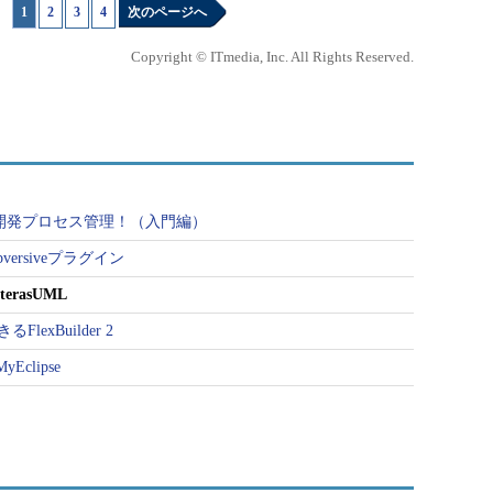
1
|
2
|
3
|
4
次のページへ
Copyright © ITmedia, Inc. All Rights Reserved.
く開発プロセス管理！（入門編）
ersiveプラグイン
rasUML
lexBuilder 2
clipse