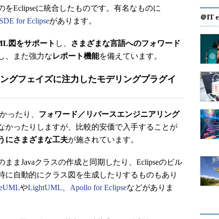
Eclipseに統合したものです。有名なものに
＠IT e
SDE for Eclipse
があります。
ML図をサポート
し、
さまざまな言語へのフォワード
し、また強力な
レポート機能
を備えています。
ィングフェイズに注力したモデリングプラグイ
かったり、
フォワード／リバースエンジニアリング
なかったりしますが、比較的安価で入手することが
いようにさまざまな工夫
が施されています。
Javaクラスの作成と同期したり、Eclipseのビル
時に自動的にクラス図を生成したりするものもあり
seUML
や
LightUML
、
Apollo for Eclipse
などがありま