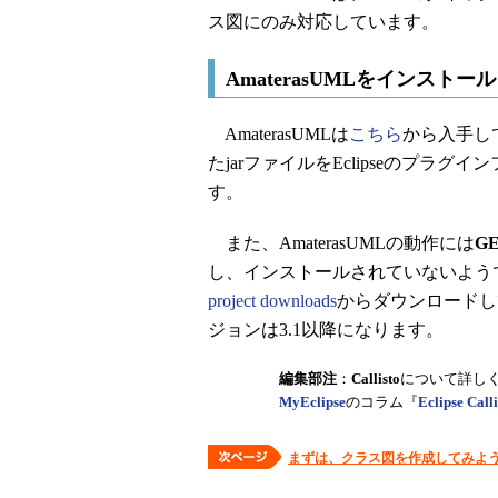
ス図にのみ対応しています。
AmaterasUMLをインストー
AmaterasUMLは
こちら
から入手し
たjarファイルをEclipseのプ
す。
また、AmaterasUMLの動作には
G
し、インストールされていないよう
project downloads
からダウンロードし
ジョンは3.1以降になります。
編集部注
：
Callisto
について詳し
MyEclipse
のコラム『
Eclipse Ca
まずは、クラス図を作成してみよ