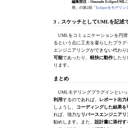
編集部注
：
Omondo EclipseUML
用」の第2回「
Eclipseをモデ
3．スケッチとしてUMLを記述
UMLをコミュニケーションを円滑
るという点に工夫を凝らしたプラグ
エンジニアリングができない代わり
可能
であったり、
軽快に動作
したり
ります。
まとめ
UMLモデリングプラグインといっ
利用
するのであれば、
レポート出力
しょうし、
コーディングした結果を
れば、強力な
リバースエンジニアリ
勧めします。また、
設計書に添付す