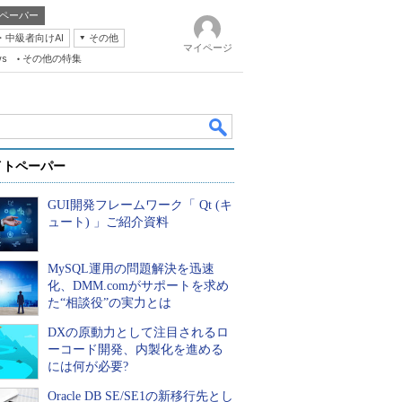
ペーパー
・中級者向けAI
その他
マイページ
ws
その他の特集
イトペーパー
GUI開発フレームワーク「 Qt (キ
ュート) 」ご紹介資料
MySQL運用の問題解決を迅速
k
化、DMM.comがサポートを求め
た“相談役”の実力とは
DXの原動力として注目されるロ
ーコード開発、内製化を進める
には何が必要?
Oracle DB SE/SE1の新移行先とし