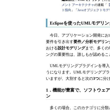
メント アーキテクチャ
の連載「
ト指向
」「
Javaオブジェクトモ
Eclipseを使ったUMLモ
今日、アプリケーション開発にお
要件を引き出す
要件／分析モデリン
おける
設計モデリング
まで、多くの
ングの重要性は、誰しもが認めるこ
UMLモデリングプラグインを導入する
うになります。UMLモデリングプ
いますが、大別すると次の
3つ
に分
1．機能が豊富で、ソフトウェ
ン
多くの場合、このカテゴリに分類さ