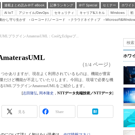
連載まとめ読み＠IT eBook
記事ランキング
＠IT Special
セミナー
ホワイト
AI IoT
アジャイル/DevOps
セキュリティ
キャリア&スキル
Windows
初
り動かし守り生かす
ローコード/ノーコード
クラウドネイティブ
Microsoft&Windo
Server & Storage
HTML5 + UX
MLプラグインAmaterasUML：CoolなEclipseプ...
Smart & Social
Coding Edge
terasUML
ホワ
Java Agile
（1/4 ページ）
Database Expert
はいくつかありますが、現在よく利用されているものは、機能が豊富
量だけど機能が不足していたりします。今回は、現場で必要な機
Linux ＆ OSS
MLプラグインAmaterasUMLをご紹介します。
Master of IP Networ
[
志田隆弘
,
岡本隆史
，
NTTデータ先端技術／NTTデータ
]
Security & Trust
Test & Tools
見る
Share
Insider.NET
ブログ
ものについて詳しく知りたい読者は、
＠IT情報マネジ