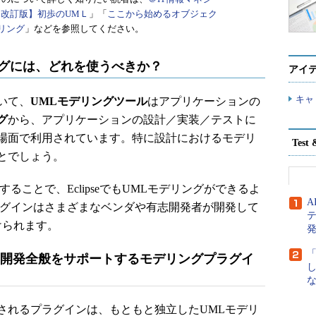
【改訂版】初歩のUMＬ
」「
ここから始めるオブジェク
デリング
」などを参照してください。
デリングには、どれを使うべきか？
アイ
キャ
いて、
UMLモデリングツール
はアプリケーションの
グ
から、アプリケーションの設計／実装／テストに
場面で利用されています。特に設計におけるモデリ
Tes
とでしょう。
ことで、EclipseでもUMLモデリングができるよ
ラグインはさまざまなベンダや有志開発者が開発して
けられます。
発
ア開発全般をサポートするモデリングプラグイ
な
れるプラグインは、もともと独立したUMLモデリ