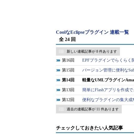
CoolなEclipseプラグイン 連載一覧
全 24 回
新しい連載記事が 8 件あります
16
EPFプラグインでらくら
15
バージョン管理に便利なSubv
14
軽量なUMLプラグインAmate
13
簡単にFlashアプリを作成できるF
12
便利なプラグインの集大成MyE
過去の連載記事が 11 件あります
チェックしておきたい人気記事