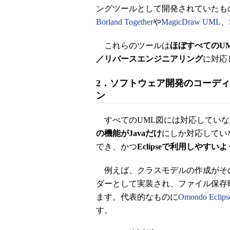
ングツールとして開発されていたものを
Borland Together
や
MagicDraw UML
、
これらのツールは
ほぼすべてのU
／リバースエンジニアリング
に対応
2．ソフトウェア開発のコーデ
ン
すべてのUML図には対応していな
の機能がJavaだけ
にしか対応してい
でき、かつ
Eclipseで利用しやす
例えば、クラスモデルの作成がそのまま
ダーとして実装され、ファイル保存
ます。代表的なものに
Omondo Eclip
す。