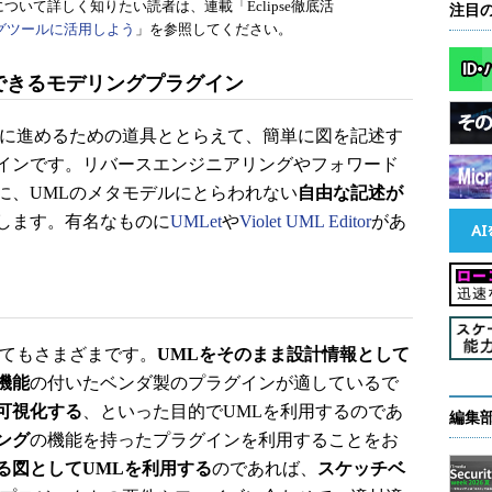
について詳しく知りたい読者は、連載「Eclipse徹底活
注目
リングツールに活用しよう
」を参照してください。
できるモデリングプラグイン
に進めるための道具ととらえて、簡単に図を記述す
インです。リバースエンジニアリングやフォワード
に、UMLのメタモデルにとらわれない
自由な記述が
します。有名なものに
UMLet
や
Violet UML Editor
があ
てもさまざまです。
UMLをそのまま設計情報として
機能
の付いたベンダ製のプラグインが適しているで
可視化する
、といった目的でUMLを利用するのであ
編集
ング
の機能を持ったプラグインを利用することをお
る図としてUMLを利用する
のであれば、
スケッチベ