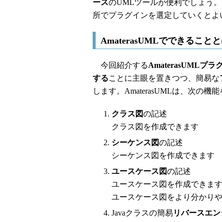
ース
のUMLツールが便利でしょう
所でプラグインを選定していくとよ
AmaterasUMLでできること
今回紹介する
AmaterasUMLプ
する
ことに主眼を置きつつ、簡易な
します。AmaterasUMLは、次の
クラス図
の記述
クラス図を作成できます
シーケンス図
の記述
シーケンス図を作成できます
ユースケース図
の記述
ユースケース図を作成できま
ユースケース図をより分かり
Javaクラスの簡易
リバースエン