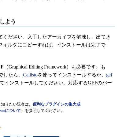
ルしよう
てください。入手したアーカイブを解凍し、出てき
ラグインフォルダにコピーすれば、インストールは完了で
EF
（Graphical Editing Framework）も必要です。も
でしたら、
Callisto
を使ってインストールするか、
gef
てインストールしてください。対応するGEFのバー
く知りたい読者は、
便利なプラグインの集大成
llistoについて
』を参照してください。
う