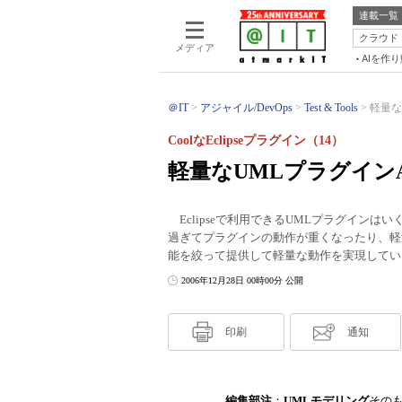
連載一覧
クラウド
メディア
AIを作
＠IT
アジャイル/DevOps
Test & Tools
軽量なU
CoolなEclipseプラグイン（14）
軽量なUMLプラグインAma
Eclipseで利用できるUMLプラグイン
過ぎてプラグインの動作が重くなったり、軽
能を絞って提供して軽量な動作を実現しているU
2006年12月28日 00時00分 公開
印刷
通知
編集部注
：
UMLモデリング
その