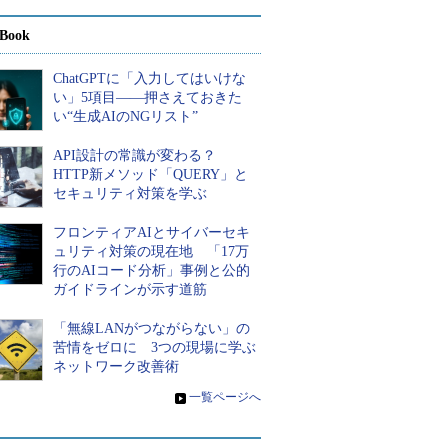
Book
ChatGPTに「入力してはいけな
い」5項目――押さえておきた
い“生成AIのNGリスト”
API設計の常識が変わる？
HTTP新メソッド「QUERY」と
セキュリティ対策を学ぶ
フロンティアAIとサイバーセキ
ュリティ対策の現在地 「17万
行のAIコード分析」事例と公的
ガイドラインが示す道筋
「無線LANがつながらない」の
苦情をゼロに 3つの現場に学ぶ
ネットワーク改善術
»
一覧ページへ