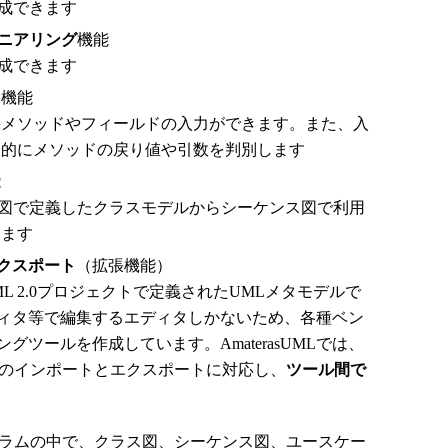
作成できます
ニアリング
機能
生成できます
力
機能
接メソッドやフィールドの入力ができます。また、入
動的にメソッドの戻り値や引数を判別します
能
ラス図で定義したクラスモデルからシーケンス図で利用
します
クスポート
（拡張機能）
ation UML 2.0プロジェクトで定義されたUMLメタモデルで
エディタ等で編集するエディタしかないため、各種ベン
ングツールを作成しています。AmaterasUMLでは、
のファイルのインポートとエクスポートに対応し、
ツール間で
イヤグラムの中で、クラス図、シーケンス図、ユースケー