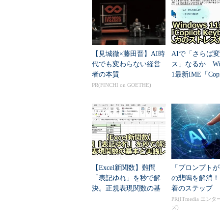
に指定すれば、かな漢字変換が自動
操作方法
【見城徹×藤田晋】AI時
AIで「さらば
以下ではExcel 2010を例に挙
代でも変わらない経営
ス」なるか Wind
Excel 2007／Excel 2013でも共通だ。
者の本質
1最新IME「Copil
board」を試す
PR(FINCHI on GOETHE)
●Excelのセルに入力モードを設
セルをアクティブにしたときに、
を入力したければ）、まずシートの
ータ］－［データ ツール］枠にあ
次に、表示される「データの入力
【Excel新関数】難問
「プロンプトが
本語入力のドロップダウンリストで
「表記ゆれ」を秒で解
の悲鳴を解消！
てダイアログボックスを閉じる。
決。正規表現関数の基
着のステップ
本と実践レシピ
PR(ITmedia エン
ズ)