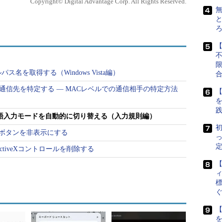
Copyright© Digital Advantage Corp. All Rights Reserved.
文字）を入力したり、半角で数字を入力したりする
無
と
る場合は「
かな漢字変換（IME）
」を有効をにして
【
いう処理が必要である。一方、数字入力では、かな
ことが多いだろう。いったん全角で未確定文字とし
名を取得する（Windows Vista編）
変換するのでは、どうしても入力速度が落ちるから
ンドで通信先を特定する ― MACレベルでの通信相手の特定方法
【
力を続けていると、かな漢字変換がオンなのか、オ
日本語入力モードを自動的に切り替える（入力規則編）
全角数字を入力してしまうなどの間違いが起こる。
初
バーボタンを非表示にする
するのは、精神的な負担になる（もちろん、間違え
定
不要なActiveXコントロールを削除する
理的な負担もある）。こうした入力作業が面倒だと
ィ
標
セルに、属性としてキーボードの入力モード（
入力規
本語入力を「オン」に指定すれば、そのセルがアク
【
が自動的にオンになる。逆に日本語入力を「オフ」