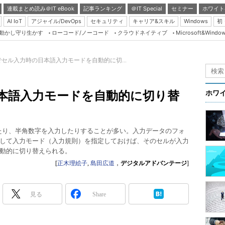
連載まとめ読み＠IT eBook
記事ランキング
＠IT Special
セミナー
ホワイト
AI IoT
アジャイル/DevOps
セキュリティ
キャリア&スキル
Windows
初
り動かし守り生かす
ローコード/ノーコード
クラウドネイティブ
Microsoft&Windo
Server & Storage
HTML5 + UX
elでセル入力時の日本語入力モードを自動的に切...
Smart & Social
Coding Edge
の日本語入力モードを自動的に切り替
ホワ
Java Agile
Database Expert
したり、半角数字を入力したりすることが多い。入力データのフォ
Linux ＆ OSS
して入力モード（入力規則）を指定しておけば、そのセルが入力
動的に切り替えられる。
Master of IP Networ
[
正木理絵子
,
島田広道
，
デジタルアドバンテージ
]
Security & Trust
Test & Tools
見る
Share
Insider.NET
ブログ