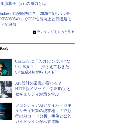
ピル演算子（#）の威力とは
indows 11が軽快に？ 2026年5月パッチ
KB5089549」でCPU性能向上と低遅延モ
ードが追加
»
ランキングをもっと見る
Book
ChatGPTに「入力してはいけな
い」5項目――押さえておきた
い“生成AIのNGリスト”
API設計の常識が変わる？
HTTP新メソッド「QUERY」と
セキュリティ対策を学ぶ
フロンティアAIとサイバーセキ
ュリティ対策の現在地 「17万
行のAIコード分析」事例と公的
ガイドラインが示す道筋