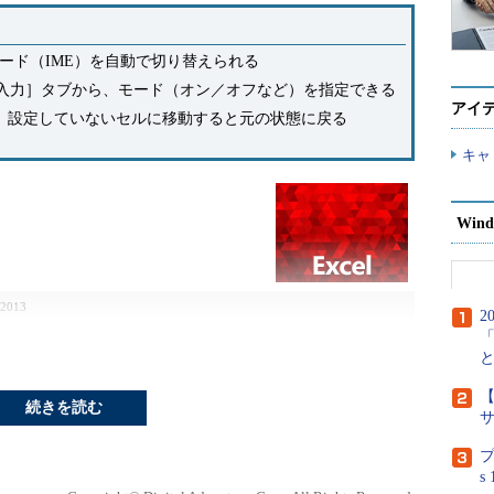
モード（IME）を自動で切り替えられる
入力］タブから、モード（オン／オフなど）を指定できる
アイ
れ、設定していないセルに移動すると元の状態に戻る
キャ
Wind
 2013
2
解説をスキップして操作手順を今すぐ読む→
【
続きを読む
プ
どの数字には半角文字を使用するのが一般的だろう。
s