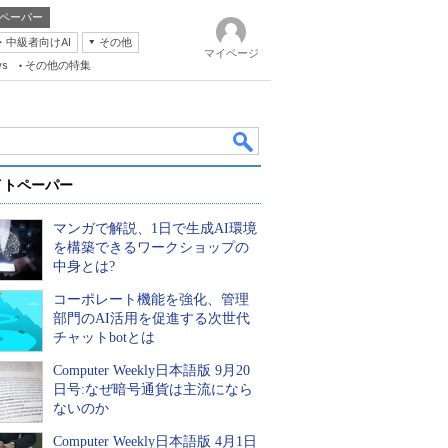
ペーパー
・中級者向けAI
その他
マイページ
ws
その他の特集
イトペーパー
マンガで解説、1日で生成AI環境
を構築できるワークショップの
中身とは?
コーポレート機能を強化、管理
k
部門のAI活用を促進する次世代
チャットbotとは
Computer Weekly日本語版 9月20
日号:なぜ暗号通貨は主流になら
ないのか
Computer Weekly日本語版 4月1日