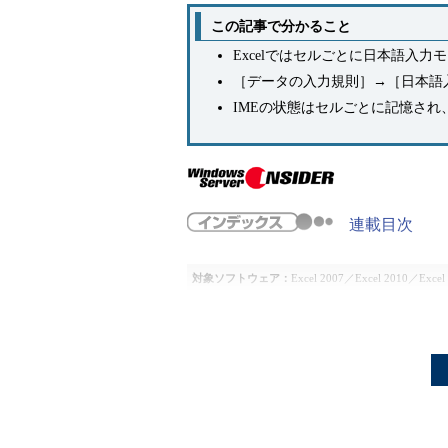
この記事で分かること
Excelではセルごとに日本語入力
［データの入力規則］→［日本語
IMEの状態はセルごとに記憶さ
連載目次
対象ソフトウェア：
Excel 2007／Excel 2010／Excel
解説
Excelで表を作成する際、金額な