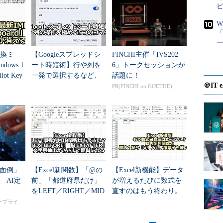
的にオフになる。
W
「
変換ミ
【Googleスプレッドシ
FINCHI主催「IVS202
げて説明している。ただ、特記しない限り、操作方法は
ows 1
ート時短術】行や列を
6」トークセッションが
ot Key
一発で選択するなど、
話題に！
＠IT e
スプレッドシートの操
PR(FINCHI on GOETHE)
定する
作を極める5つのショー
トカット
自動的にかな漢字変換をオンにしたければ（日本語
中から指定したい全てのセルを選択してから、［デ
る［データの入力規則］ボタンをクリックする。
規則」ダイアログで［日本語入力］タブを選び、日
面倒」
【Excel新関数】「@の
【Excel新機能】データ
「オン」を選び、最後に［OK］ボタンをクリックし
 AI定
前」「都道府県だけ」
が増えるたびに数式を
をLEFT／RIGHT／MID
直すのはもう終わり。
なしで一発切り出し「T
動的配列関数とスピル
タープライ
EXTBEFORE」「...
演算子（#）の威力とは