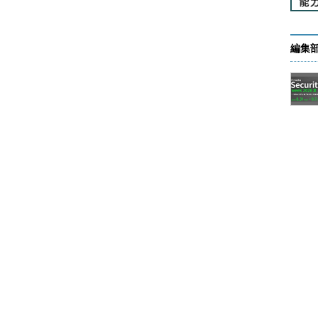
）
のルール（入力規則）を設定できる。これを利用すると、セルをアク
ンまたはオフに切り替えたりできる（画面はExcel 2010）。
編集
。
ール］枠にある［データの入力規則］ボタンをクリックする。もし
の入力規則］をクリックする。なおExcel 2013の場合、このボ
▼