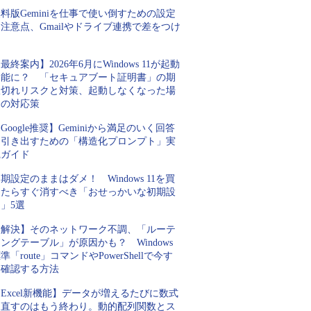
料版Geminiを仕事で使い倒すための設定
注意点、Gmailやドライブ連携で差をつけ
ろ
最終案内】2026年6月にWindows 11が起動
不能に？ 「セキュアブート証明書」の期
限切れリスクと対策、起動しなくなった場
合の対応策
Google推奨】Geminiから満足のいく回答
を引き出すための「構造化プロンプト」実
践ガイド
期設定のままはダメ！ Windows 11を買
ったらすぐ消すべき「おせっかいな初期設
」5選
【解決】そのネットワーク不調、「ルーテ
ングテーブル」が原因かも？ Windows
準「route」コマンドやPowerShellで今す
ぐ確認する方法
Excel新機能】データが増えるたびに数式
を直すのはもう終わり。動的配列関数とス