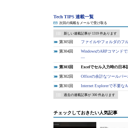
この場合、セルごとに日本語（全角
ことになる。
Tech TIPS 連載一覧
次回の掲載をメールで受け取る
言うまでもなく、日本語を入力す
未確定文字入力→漢字変換→確定と
新しい連載記事が 1319 件あります
漢字変換をオフにして直接入力する
305
ファイルやフォルダのフルパス
て数字を入力してから、半角数字に
304
WindowsのARPコマ
だ。
―
このように日本語と半角数字の入
303
Excelでセル入力時の
フなのか分からなくなり、間違って
302
Officeの余計なツール
入力モードを常に意識しながら入力
301
Internet Explorerで
ると単純に打鍵数が増えるという物
過去の連載記事が 300 件あります
感じたことがある人は多いだろう。
このような場合は、Excelの対象
チェックしておきたい人気記事
則
）を設定すればよい。例えば、日
ティブになったキーにかな漢字変換