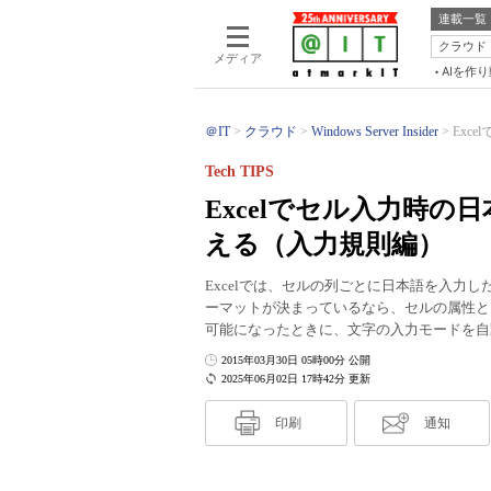
連載一覧
クラウド
メディア
AIを作
＠IT
クラウド
Windows Server Insider
Exc
Tech TIPS
Excelでセル入力時
える（入力規則編）
Excelでは、セルの列ごとに日本語を入力
ーマットが決まっているなら、セルの属性と
可能になったときに、文字の入力モードを自
2015年03月30日 05時00分 公開
2025年06月02日 17時42分 更新
印刷
通知