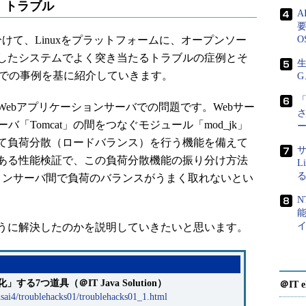
」トラブル
要
て、Linuxをプラットフォームに、オープンソー
O
したシステムでよく突き当たるトラブルの症例とそ
生
ンタでの事例を基に紹介していきます。
G
「
ebアプリケーションサーバでの問題です。Webサー
バ「Tomcat」の間をつなぐモジュール「mod_jk」
て負荷分散（ロードバランス）を行う機能を備えて
サ
ある性能検証で、この負荷分散機能の振り分け方法
L
ョンサーバ間で負荷のバランスがうまく取れないとい
N
うに解決したのかを説明していきたいと思います。
る7つ道具（＠IT Java Solution）
＠IT e
nsai4/troublehacks01/troublehacks01_1.html