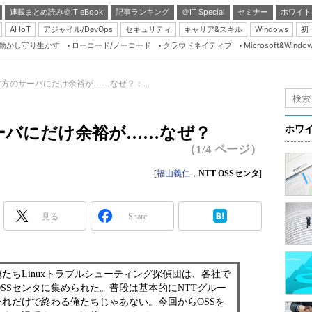
連載まとめ読み＠IT eBook
記事ランキング
＠IT Special
セミナー
ホワイト
AI IoT
アジャイル/DevOps
セキュリティ
キャリア&スキル
Windows
初
り動かし守り生かす
ローコード/ノーコード
クラウドネイティブ
Microsoft&Windo
Server & Storage
HTML5 + UX
方のサーバにだけ余裕が……なぜ？：...
Smart & Social
）
Coding Edge
ーバにだけ余裕が……なぜ？
ホワ
Java Agile
（1/4 ページ）
Database Expert
[
福山義仁
，
NTT OSSセンタ
]
Linux ＆ OSS
Master of IP Networ
見る
Share
Security & Trust
Test & Tools
たちLinuxトラブルシューティング探偵団は、各社で
Insider.NET
 OSSセンタに集められた。普段は基本的にNTTグルー
ブログ
れだけで終わる俺たちじゃあない。今回からOSSを