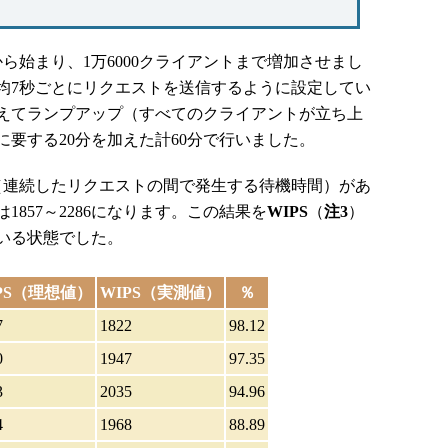
から始まり、1万6000クライアントまで増加させまし
均7秒ごとにリクエストを送信するように設定してい
加えてランプアップ（すべてのクライアントが立ち上
要する20分を加えた計60分で行いました。
連続したリクエストの間で発生する待機時間）があ
857～2286になります。この結果を
WIPS
（
注3
）
いる状態でした。
PS（理想値）
WIPS（実測値）
％
7
1822
98.12
0
1947
97.35
3
2035
94.96
4
1968
88.89