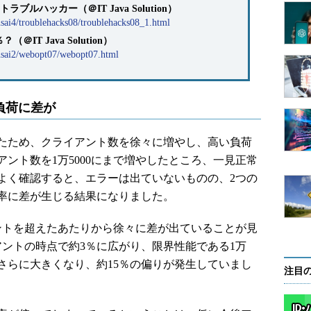
ブルハッカー（＠IT Java Solution）
nsai4/troublehacks08/troublehacks08_1.html
IT Java Solution）
ensai2/webopt07/webopt07.html
負荷に差が
たため、クライアント数を徐々に増やし、高い負荷
ント数を1万5000にまで増やしたところ、一見正常
よく確認すると、エラーは出ていないものの、2つの
用率に差が生じる結果になりました。
アントを超えたあたりから徐々に差が出ていることが見
イアントの時点で約3％に広がり、限界性能である1万
はさらに大きくなり、約15％の偏りが発生していまし
注目