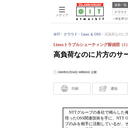
連載一覧
クラウド
メディア
AIを作
＠IT
クラウド
Linux ＆ OSS
高負荷なのに片
Linuxトラブルシューティング探偵団（1
高負荷なのに片方のサ
2008年02月04日 00時00分 公開
印刷
通知
NTTグループの各社で鳴らした俺
培ったOSS関連技術を手に、NTT
プのみを相手に活動しているが、そ