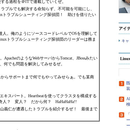
する過程を＠ITで連載していくぜ。
ラブルでも解決する命知らず、不可能を可能にし、
nuxトラブルシューティング探偵団！ 助けを借りたい
アイ
の達人。俺のようにソースコードレベルでOSを理解して
inuxトラブルシューティング探偵団のリーダーは務ま
キャ
acheのようなWebサーバからTomcat、JBossみたい
Lin
まで、何でも問題を解決してみせるぜ。
だ。開発からサポートまで何でもやってみせらぁ。でも某商
既
キスパート。Heartbeatを使ってクラスタを構成する
A
？ 変人？ だから何？ HaHaHaHa!!
検
福山義仁が遭遇したトラブルを紹介するぜ！ 最後まで
「
ー