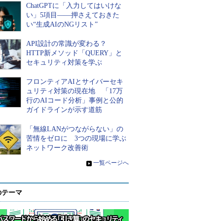
ChatGPTに「入力してはいけな
い」5項目――押さえておきた
い“生成AIのNGリスト”
API設計の常識が変わる？
HTTP新メソッド「QUERY」と
セキュリティ対策を学ぶ
フロンティアAIとサイバーセキ
ュリティ対策の現在地 「17万
行のAIコード分析」事例と公的
ガイドラインが示す道筋
「無線LANがつながらない」の
苦情をゼロに 3つの現場に学ぶ
ネットワーク改善術
»
一覧ページへ
のテーマ