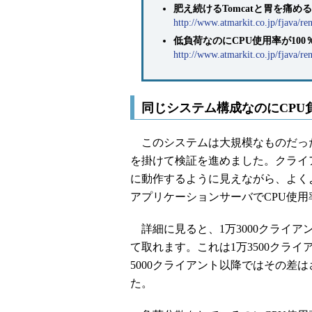
肥え続けるTomcatと胃を痛めるトラ
http://www.atmarkit.co.jp/fjava/re
低負荷なのにCPU使用率が100％？（＠
http://www.atmarkit.co.jp/fjava/r
同じシステム構成なのにCPU
このシステムは大規模なものだっ
を掛けて検証を進めました。クライア
に動作するように見えながら、よく
アプリケーションサーバでCPU使
詳細に見ると、1万3000クライ
て取れます。これは1万3500クラ
5000クライアント以降ではその差
た。