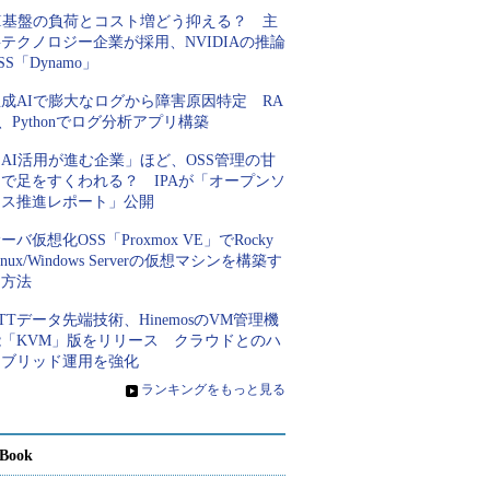
AI基盤の負荷とコスト増どう抑える？ 主
テクノロジー企業が採用、NVIDIAの推論
SS「Dynamo」
成AIで膨大なログから障害原因特定 RA
、Pythonでログ分析アプリ構築
AI活用が進む企業」ほど、OSS管理の甘
さで足をすくわれる？ IPAが「オープンソ
ース推進レポート」公開
ーバ仮想化OSS「Proxmox VE」でRocky
inux/Windows Serverの仮想マシンを構築す
る方法
TTデータ先端技術、HinemosのVM管理機
能「KVM」版をリリース クラウドとのハ
イブリッド運用を強化
»
ランキングをもっと見る
Book