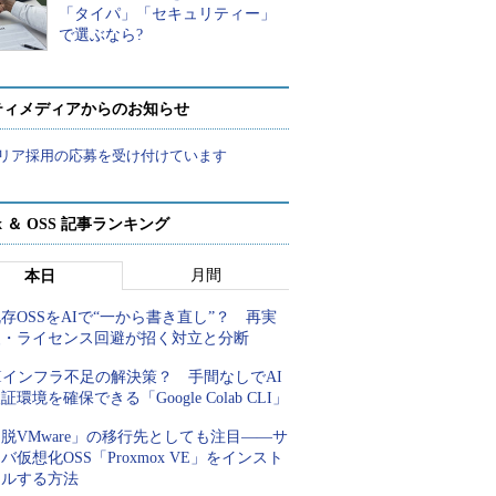
「タイパ」「セキュリティー」
で選ぶなら?
ティメディアからのお知らせ
リア採用の応募を受け付けています
ux ＆ OSS 記事ランキング
月間
本日
存OSSをAIで“一から書き直し”？ 再実
装・ライセンス回避が招く対立と分断
Iインフラ不足の解決策？ 手間なしでAI
証環境を確保できる「Google Colab CLI」
脱VMware」の移行先としても注目――サ
バ仮想化OSS「Proxmox VE」をインスト
ールする方法