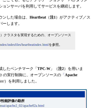
ションサーバを利用してサービスを継続します。
ウンした場合は、
Heartbeat
（
注1
）がアクティブ／ス
バーします。
高可用性）クラスタを実現するための、オープンソース
index/indexfiles/heartbeatindex.html
を参照。
成したベンチマーク「
TPC-W
」（
注2
）を用いま
ントの実行制御に、オープンソースの
「
Apache
org/jmeter/）を利用しました。
ーバ性能評価の勘所
rensai/apache2_02/apache02a.html