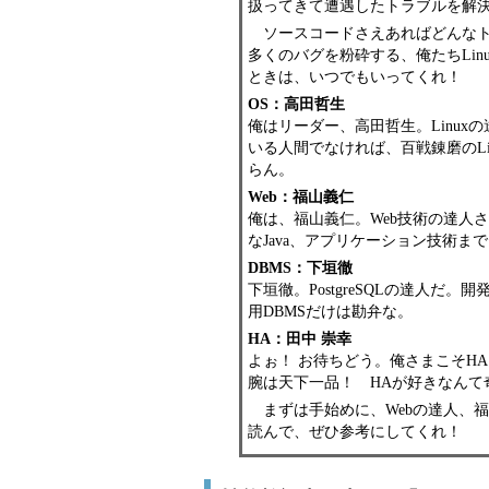
扱ってきて遭遇したトラブルを解決
ソースコードさえあればどんなト
多くのバグを粉砕する、俺たちLi
ときは、いつでもいってくれ！
OS：高田哲生
俺はリーダー、高田哲生。Linux
いる人間でなければ、百戦錬磨のL
らん。
Web：福山義仁
俺は、福山義仁。Web技術の達人さ。Ap
なJava、アプリケーション技術
DBMS：下垣徹
下垣徹。PostgreSQLの達人
用DBMSだけは勘弁な。
HA：田中 崇幸
よぉ！ お待ちどう。俺さまこそHAエ
腕は天下一品！ HAが好きなんて奇人
まずは手始めに、Webの達人、
読んで、ぜひ参考にしてくれ！