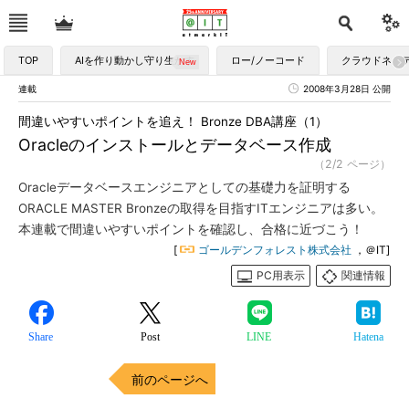
TOP
AIを作り動かし守り生かす
ロー/ノーコード
クラウドネイ
連載
2008年3月28日 公開
間違いやすいポイントを追え！ Bronze DBA講座（1）
Oracleのインストールとデータベース作成
（2/2 ページ）
Oracleデータベースエンジニアとしての基礎力を証明する
ORACLE MASTER Bronzeの取得を目指すITエンジニアは多い。
本連載で間違いやすいポイントを確認し、合格に近づこう！
[
ゴールデンフォレスト株式会社
，＠IT]
PC用表示
関連情報
Share
Post
LINE
Hatena
前のページへ