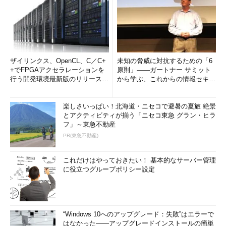
ザイリンクス、OpenCL、C／C+
未知の脅威に対抗するための「6
+でFPGAアクセラレーションを
原則」――ガートナー サミット
行う開発環境最新版のリリースを
から学ぶ、これからの情報セキュ
発表
リティ対策
楽しさいっぱい！北海道・ニセコで避暑の夏旅 絶景
とアクティビティが揃う「ニセコ東急 グラン・ヒラ
フ」～東急不動産
PR(東急不動産)
これだけはやっておきたい！ 基本的なサーバー管理
に役立つグループポリシー設定
“Windows 10へのアップグレード：失敗”はエラーで
はなかった――アップグレードインストールの簡単