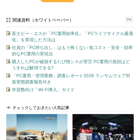
b．共有サーバモードの指定
関連資料（ホワイトペーパー）
PR
c．アーカイブモードの指定
富士ピー・エスが「PC運用効率化」「PCライフサイクル最適
d．リスナーの設定
化」を実現した方法は
社員の「PC持ち出し」はもう怖くない 低コスト・安全・効率
e．RAWデバイスの指定
的なPC運用の実現法
購入したPCが破損するたび情シスが苦労 PC運用の負担はど
■
例題の範囲をおさらい
うすれば解消できる?
「PC運用・管理業務」調査レポート2026 ランサムウェア対
DBCAを使用して設定できる項目には、以下のようなものがあ
策実態調査報告付き
ります。
学習塾向け「Wi-Fi導入」ガイド
テンプレートの選択
データベース名やインスタンス名の設定
チェックしておきたい人気記事
管理オプション（Enterprise Managerの設定）
管理者のパスワード設定
記憶域オプションの設定（ファイルシステム、RAWデバイ
ス、自動ストレージ管理）