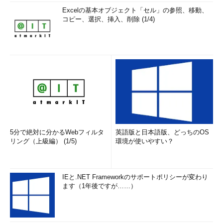
Excelの基本オブジェクト「セル」の参照、移動、
選択肢d：
リスナーの設定は、DBCAでは行うことができませ
コピー、選択、挿入、削除 (1/4)
ん。Oracle Net Managerなどのネットワーク構成ツールを使用
して設定します。
選択肢e：
RAWデバイスの指定は、「記憶域オプション」ステッ
プにて行えます。
よって、設定できない項目は
d
です。
■
まとめ
5分で絶対に分かるWebフィルタ
英語版と日本語版、どっちのOS
次の内容をチェックしましょう。
リング（上級編） (1/5)
環境が使いやすい？
データベースの整合性制約
データベース管理者の一般的なタスク
IEと.NET Frameworkのサポートポリシーが変わり
Oracleに必要な環境変数
ます（1年後ですが……）
DBCAで設定できる内容
次回は、Oracle Enterprise Manager Database Controlと