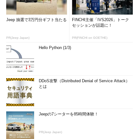
データベースファイルの位置
リカバリ構成の設定（フラッシュリカバリ領域の指定、ア
Jeep 抽選で3万円分ギフト当たる
FINCHI主催「IVS2026」トーク
ーカイブの有効化）
セッションが話題に！
データベースコンテンツ（サンプルスキーマ、カスタムス
クリプト）
PR(Jeep Japan)
PR(FINCHI on GOETHE)
初期化パラメータの設定（メモリサイズ、ブロックサイ
Hello Python (1/3)
ズ、キャラクタセット、接続モード）
作成オプション（テンプレートの保存、スクリプトの生
成）
DDoS攻撃（Distributed Denial of Service Attack）
とは
Jeepの7シーターを85時間体験！
図1 Database Configuration Assistant（DBC
A）の画面（クリックで拡大します）
PR(Jeep Japan)