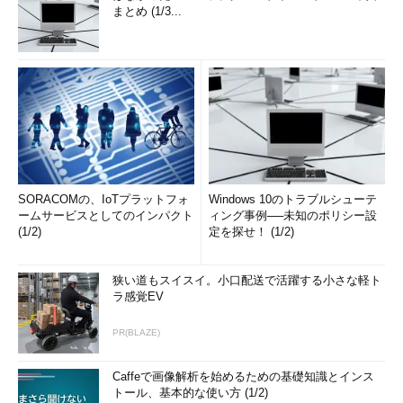
まとめ (1/3...
SORACOMの、IoTプラットフォ
Windows 10のトラブルシューテ
ームサービスとしてのインパクト
ィング事例──未知のポリシー設
(1/2)
定を探せ！ (1/2)
狭い道もスイスイ。小口配送で活躍する小さな軽ト
ラ感覚EV
PR(BLAZE)
Caffeで画像解析を始めるための基礎知識とインス
トール、基本的な使い方 (1/2)