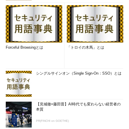
■
正解
d
■
解説
選択肢a：
初期化パラメータの設定は、DBCAの「初期化パラメ
Forceful Browsingとは
「トロイの木馬」とは
ータ」ステップにて行えます。このステップでは、SGAやPGAの
メモリサイズ、ブロックサイズ（カスタムデータベースのテンプ
レート使用時のみ設定可）、言語とキャラクタセット、専用サー
バモードまたは共有サーバモードを選択できる接続モードのタブ
シングルサインオン（Single Sign-On：SSO）とは
が用意されています。
選択肢b：
共有サーバモードの指定は、選択肢aと同様、「初期
化パラメータ」ステップにて行えます。
【見城徹×藤田晋】AI時代でも変わらない経営者の
選択肢c：
アーカイブモードの指定は、「リカバリ構成」ステッ
本質
プにて行えます。アーカイブの有効化チェックボックスをオンに
すれば、データベースをアーカイブログモードで作成することが
PR(FINCHI on GOETHE)
できます。