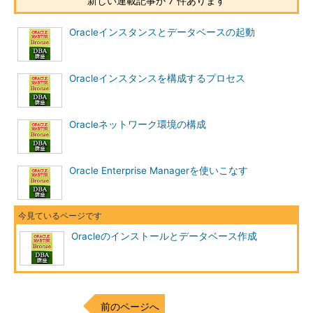
新しい連載記事が 7 件あります
1つのOracleソフトウェアをインストールする場合は、
ORACLE_HOMEを指定してインストールを行います。
Oracleインスタンスとデータベースの起動
異なるバージョンのOracleソフトウェアを複数インストールす
る場合、ORACLE_BASEを使用して、すべてのOracleソフトウェ
Oracleインスタンスを構成するプロセス
アを包括するベースディレクトリを指定することが望ましいで
す。ベースとなるディレクトリの配下にORACLE_HOMEを作成す
Oracleネットワーク環境の構成
ることで、複数のOracleのバージョン管理やアップグレードが容
易になります。
Oracle Enterprise Managerを使いこなす
よって、設定する環境変数は
b
です。
DBCAで設定できる項目
■
例題4
Oracleのインストールとデータベース作成
Database Configuration Assistant（DBCA）を使用してデータベ
ースを作成する際、設定できない項目を1つ選択してください。
a．初期化パラメータの設定
前のページへ