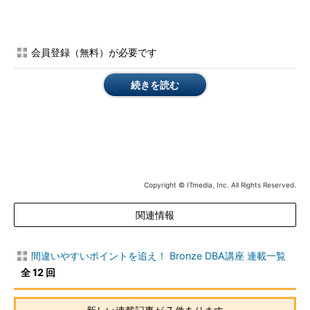
Oracleデータベースを識別するためのOracleインスタンスの名
前を設定します。デフォルトではORCLという名前で設定されま
すが、変更する場合、英字で始まる8文字以内の名前を設定しま
会員登録（無料）が必要です
す。
続きを読む
・NLS_LANG
言語、地域、キャラクタセットを設定します。
・LD_LIBRARY_PATH
UNIX、Linuxのみで使用する共有オブジェクトライブラリを検
Copyright © ITmedia, Inc. All Rights Reserved.
出するために設定します。ORACLE_HOME/libを含めるようにし
ます。
関連情報
■
正解
間違いやすいポイントを追え！ Bronze DBA講座 連載一覧
b
全 12 回
■
解説