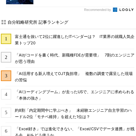
Recommended by
自分戦略研究所 記事ランキング
富士通を抜いて2位に躍進したITベンダーは？ IT業界の就職人気企
業トップ20
「AIがコードを書く時代、新職種FDEが需要増」 7割のエンジニア
が思う理由
「AI活用する新人増えてOJT負担増」 複数の調査で露呈した現場
の苦悩
「AIコーディングブーム」が去ったUSで、エンジニアに求められる
「本体の強さ」
約8割「内定期間中に学ぶべき」 未経験エンジニア自主学習のハ
ードル2位「モチベ維持」を超えた1位は？
「Excel好き」では進化できない、「Excel/CSVでデータ連携」が残
る今、AIをどう使うか