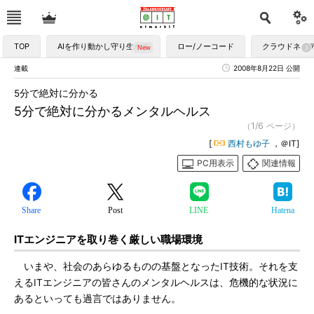
TOP
AIを作り動かし守り生かす
ロー/ノーコード
クラウドネイ
連載
2008年8月22日 公開
5分で絶対に分かる
5分で絶対に分かるメンタルヘルス
（1/6 ページ）
[
西村もゆ子
，＠IT]
PC用表示
関連情報
Share
Post
LINE
Hatena
ITエンジニアを取り巻く厳しい職場環境
いまや、社会のあらゆるものの基盤となったIT技術。それを支
えるITエンジニアの皆さんのメンタルヘルスは、危機的な状況に
あるといっても過言ではありません。