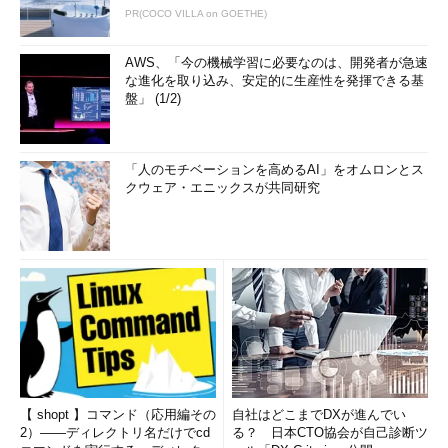
PR(COCO VILLA on GOETHE)
AWS、「今の機械学習に必要なのは、開発者が急速
な進化を取り込み、安定的に生産性を発揮できる基
盤」 (1/2)
「人のモチベーションを高めるAI」をオムロンとス
クウェア・エニックスが共同研究
【 shopt 】コマンド（応用編その
自社はどこまでDXが進んでい
2）――ディレクトリ名だけでcd
る？ 日本CTO協会が自己診断ツ