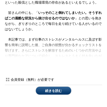
といった殺伐とした職場環境の存在があるといえるでしょう。
皆さんの中にも、「
いっそのこと倒れてしまいたい。そうすれ
ばこの過酷な状況から抜け出せるのではないか
」との思いを抱き
ながら、ぎりぎりのところで毎日を走り続けている人がいるので
はないでしょうか。
本記事では、まず仕事のストレスがメンタルヘルスに及ぼす影
響を簡単に説明した後、ご自身の状態が分かるチェックリストを
挙げます。さらにストレスを解放するためのいくつかの方法やよ
り専門的なケアについて紹介し、ストレスとうまく付き合いなが
らメンタルヘルスを保ち、充実した生活を送る方法を考えていき
ます。どうぞ最後まで目を通してみてください。
記事Index
会員登録（無料）が必要です
5分で絶対に分かるメンタルヘルス
続きを読む
ITエンジニアを取り巻く厳しい職場環境