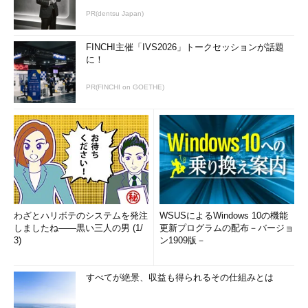
PR(dentsu Japan)
FINCHI主催「IVS2026」トークセッションが話題
に！
PR(FINCHI on GOETHE)
わざとハリボテのシステムを発注
WSUSによるWindows 10の機能
しましたね――黒い三人の男 (1/
更新プログラムの配布－バージョ
3)
ン1909版－
すべてが絶景、収益も得られるその仕組みとは