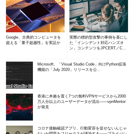
Google、古典的コンピュータを
実際の標的型攻撃の事例を基にし
超える「量子超越性」を実証か
た「インシデント対応ハンズオ
ン」コンテンツをJPCERT／CC
が公開
Microsoft、「Visual Studio Code」向けPython拡張
機能の「July 2020」リリースを公...
香港に本拠を置く7つの無料VPNサービスから2000
万人分以上のユーザーデータが流出――vpnMentor
が発見
コロナ接触確認アプリ、行動変容を促せないんじゃ
ないか問題をフリークスが議論する――プライバシ