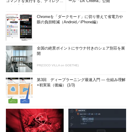
コマンドを実行する、ディレクト
ール「DX Criteria」公開
リ名の入力ミスを補正...
Chromeを「ダークモード」に切り替えて省電力や
眼の負担軽減（Android／iPhone編）
全国の絶景ポイントにサウナ付きのシェア別荘を展
開
PR(COCO VILLA on GOETHE)
第3回 ディープラーニング最速入門 ― 仕組み理解
×初実装（後編） (1/3)