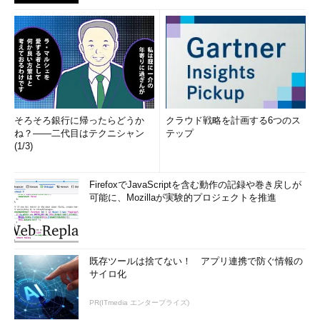
そろそろ銀行に帰ったらどうか
クラウド戦略を計画する6つのス
ね？――二代目はテクニシャン
テップ
(1/3)
FirefoxでJavaScriptを含む動作の記録や巻き戻しが
可能に、Mozillaが実験的プロジェクトを推進
既存ツールは捨てない！ アプリ連携で防ぐ情報の
サイロ化
PR(ITmedia エンタープライズ)