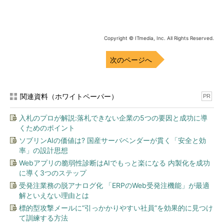
1分 － 厳しい環境がメンタルヘルスに及ぼ
す影響
2分 － 自分のメンタルヘルス、意識してい
Copyright © ITmedia, Inc. All Rights Reserved.
ますか？
次のページへ
3分 － メンタルヘルスを保つ方法
4分 － すでにダメージを受けている場合の
関連資料（ホワイトペーパー）
PR
対処方法
入札のプロが解説:落札できない企業の5つの要因と成功に導
5分 － ストレスとうまく付き合い、メンタ
くためのポイント
ルヘルスを守ろう
ソブリンAIの価値は? 国産サーバベンダーが貫く「安全と効
率」の設計思想
1分 － 厳しい環境がメンタルヘルスに及ぼす影
Webアプリの脆弱性診断はAIでもっと楽になる 内製化を成功
に導く3つのステップ
響
受発注業務の脱アナログ化 「ERPのWeb受発注機能」が最適
解といえない理由とは
標的型攻撃メールに“引っかかりやすい社員”を効果的に見つけ
て訓練する方法