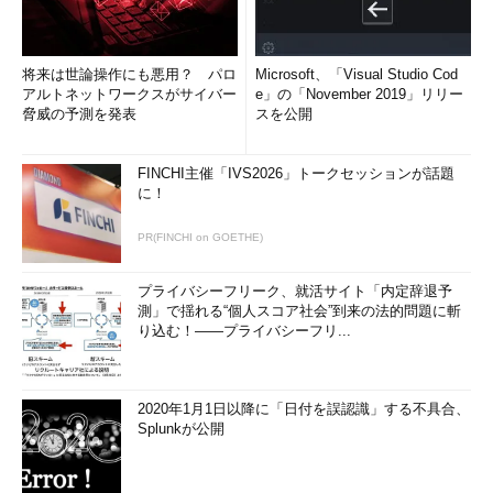
将来は世論操作にも悪用？ パロ
Microsoft、「Visual Studio Cod
アルトネットワークスがサイバー
e」の「November 2019」リリー
脅威の予測を発表
スを公開
FINCHI主催「IVS2026」トークセッションが話題
に！
PR(FINCHI on GOETHE)
プライバシーフリーク、就活サイト「内定辞退予
測」で揺れる“個人スコア社会”到来の法的問題に斬
り込む！――プライバシーフリ...
2020年1月1日以降に「日付を誤認識」する不具合、
Splunkが公開