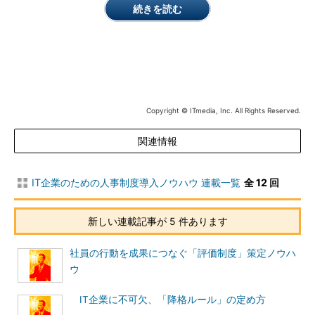
続きを読む
資格制度を採用すべきです。また、「果たすべき責務」を強く意
識づけたい場合は、職務等級制度を採用すべきだと考えます。
以下では、職能資格制度を前提に解説を進めます。
b．等級体系の「柱」を決める
Copyright © ITmedia, Inc. All Rights Reserved.
ベースの次に決めることは、等級体系の「柱」（縦軸）です。
能力をベースに等級体系を組み立てるといっても、能力はシステ
関連情報
ム開発力、クライアントとの交渉力、部下に対する指導力と多岐
にわたります。そこで「自社では、どのような能力を柱にして等
IT企業のための人事制度導入ノウハウ 連載一覧
全 12 回
級体系を組み立てていくのか」を検討し、要件として固めること
が必要になります。
新しい連載記事が 5 件あります
等級体系の柱を決めるうえでのポイントは、自社の目標実現の
ために社員が備えるべき能力をしっかりと整理することです。
社員の行動を成果につなぐ「評価制度」策定ノウハ
ウ
前回
、「あるべき事業の方向性を実現するためには、どのよう
な能力が必要か？」という検討を行い、求める人材像を「知識・
IT企業に不可欠、「降格ルール」の定め方
スキル」「コンピテンシー」「価値観」の3つの視点で具体化す