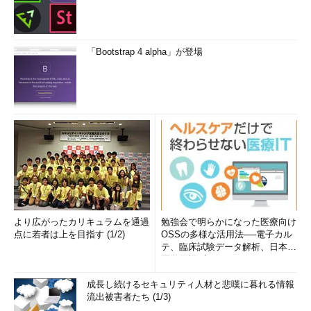
「Bootstrap 4 alpha」が登場
より広がったカリキュラムを通過
勉強会で明らかになった医療向け
点に若者は上を目指す (1/2)
OSSの多様な活用法──電子カル
テ、臨床試験データ解析、日本語
医学用語プラットフォーム、画...
成長し続けるセキュリティ人材と悲嘆に暮れる情報
流出被害者たち (1/3)