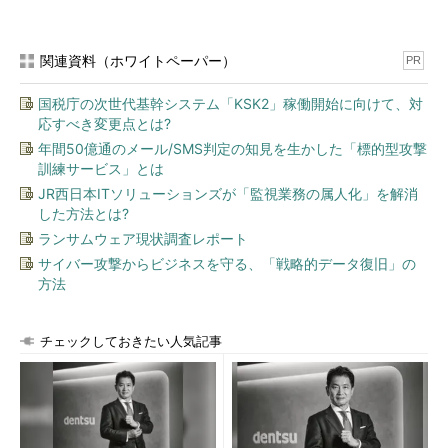
かということです。
等級の数を多くすると、「社員のステップアップ感を醸成する
関連資料（ホワイトペーパー）
PR
ことができる」「能力の違いを細かく管理することで段階的な育
国税庁の次世代基幹システム「KSK2」稼働開始に向けて、対
成を促すことができる」というメリットが生まれる一方、「細か
応すべき変更点とは?
くしすぎることにより、等級ごとに求められる能力差が不明確に
年間50億通のメール/SMS判定の知見を生かした「標的型攻撃
なる」「昇格しても基本給の上昇幅が十分に確保できない場合が
訓練サービス」とは
ある」「等級ごとに細かい評価基準を作成する必要が生じるた
JR西日本ITソリューションズが「監視業務の属人化」を解消
め、運用が複雑になる」といったデメリットが生まれます。
した方法とは?
ランサムウェア現状調査レポート
逆に等級の数を少なくすると、「等級ごとに求められる能力差
が明確になる」「中途採用者の格付けが比較的容易である」「比
サイバー攻撃からビジネスを守る、「戦略的データ復旧」の
方法
較的制度運用の負担が少ない」というメリットが生まれる一方、
「社員の等級変更（昇格）の機会が少なくなる」「明らかに能力
差のある社員同士が、同じ等級に格付けられる可能性がある」と
チェックしておきたい人気記事
いったデメリットが生まれることになります。
それぞれ一長一短がありますので、現状分析の結果と現在の社
員間の差を踏まえて箱の数を決めることになります。