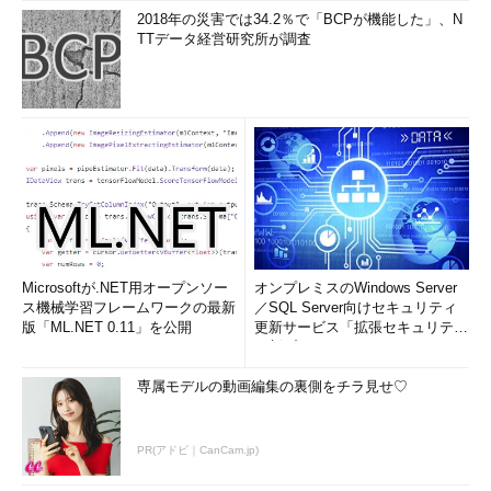
2018年の災害では34.2％で「BCPが機能した」、N
TTデータ経営研究所が調査
等級定義が完成すれば、次は社員の格付けです。次回は等級制
度設計・構築のステップのうち、「社員の格付けを行う」「昇
格・降格ルールを決める」を中心に解説を行います。
筆者紹介
クレイア・コンサルティング
クライアントの企業価値向上・経営革新・持続的な成長を支援
する組織・人事を専門領域とするコンサルティングファーム。
Microsoftが.NET用オープンソー
オンプレミスのWindows Server
ス機械学習フレームワークの最新
アーサー・アンダーセンからスピンオフした組織・人事チーム
／SQL Server向けセキュリティ
版「ML.NET 0.11」を公開
更新サービス「拡張セキュリティ
の主力メンバーにより設立。米国型合理主義を熟知したうえ
更新プログ...
で、「日本企業の固有な体質」に合わせた独自のコンサルティ
ングを推進している。
専属モデルの動画編集の裏側をチラ見せ♡
「次回」へ
PR(アドビ｜CanCam.jp)