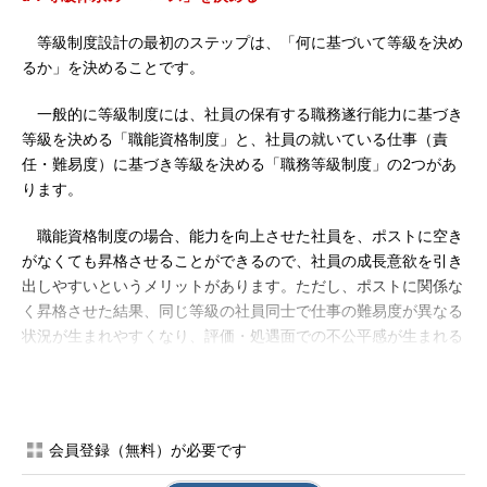
等級制度設計の最初のステップは、「何に基づいて等級を決め
るか」を決めることです。
一般的に等級制度には、社員の保有する職務遂行能力に基づき
等級を決める「職能資格制度」と、社員の就いている仕事（責
任・難易度）に基づき等級を決める「職務等級制度」の2つがあ
ります。
職能資格制度の場合、能力を向上させた社員を、ポストに空き
がなくても昇格させることができるので、社員の成長意欲を引き
出しやすいというメリットがあります。ただし、ポストに関係な
く昇格させた結果、同じ等級の社員同士で仕事の難易度が異なる
状況が生まれやすくなり、評価・処遇面での不公平感が生まれる
可能性があります。現在就いている仕事の難易度の違いを処遇に
適切に反映したい場合には、職務等級制度を採用した方がよいと
いえます。現状分析を踏まえ、自社にとってどちらが適切である
かを判断してください。
会員登録（無料）が必要です
「身に付けたい能力」を社員に強く意識づけたい場合は、職能