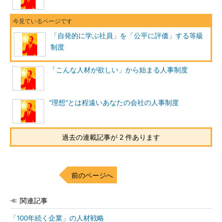
ることの必要性を説明しました。これらを整理したものが等級体
系の柱となります。自社の等級制度とITSS（ITスキル標準）との
整合性を取ることが必要ならば、ITSSの内容を柱にすることも
「自発的に学ぶ社員」を「公平に評価」する等級
考えられます。
制度
管理職と一般社員では、求められる能力が異なります。一般社
「こんな人材が欲しい」から始まる人事制度
員の中でも、リーダークラスと新人では求められる能力が異なる
と想定されます。事前に管理職向け、リーダー向けと分けたうえ
で、それぞれに必要な能力を整理することが必要です。
“理想”とは程遠いあなたの会社の人事制度
さらに、例えば「将来マネジメント業務を担う人材」「最先端
のスキルを追い続けるスペシャリスト」のように人材を区分して
過去の連載記事が 2 件あります
育成したい場合、等級体系を分けておき、それぞれに最適な柱の
要件を固めることも必要です。一般に「コース別人事制度」とい
われるものがこれに該当します。
前のページへ
c．等級の「箱の数」を決める
関連記事
等級体系のベースと柱が決まったら、「箱の数」を決めます。
「100年続く企業」の人材戦略
要するに、一番下の等級から一番上の等級までを何段階に分ける