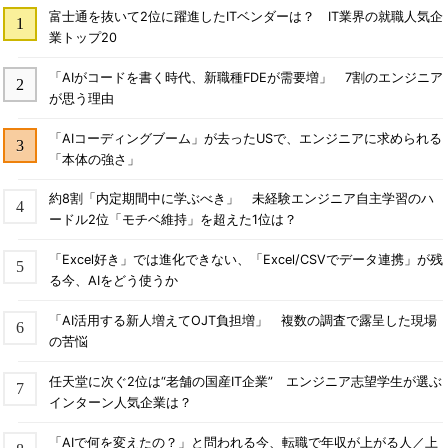
富士通を抜いて2位に躍進したITベンダーは？ IT業界の就職人気企
業トップ20
「AIがコードを書く時代、新職種FDEが需要増」 7割のエンジニア
が思う理由
「AIコーディングブーム」が去ったUSで、エンジニアに求められる
「本体の強さ」
約8割「内定期間中に学ぶべき」 未経験エンジニア自主学習のハ
ードル2位「モチベ維持」を超えた1位は？
「Excel好き」では進化できない、「Excel/CSVでデータ連携」が残
る今、AIをどう使うか
「AI活用する新人増えてOJT負担増」 複数の調査で露呈した現場
の苦悩
任天堂に次ぐ2位は“老舗の国産IT企業” エンジニア志望学生が選ぶ
インターン人気企業は？
「AIで何を変えたの？」と問われる今、転職で年収が上がる人／上