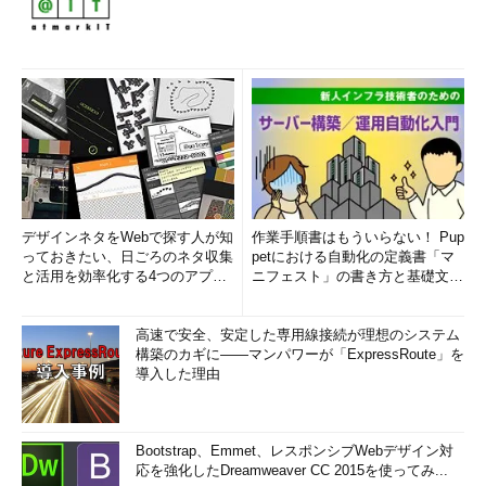
デザインネタをWebで探す人が知
作業手順書はもういらない！ Pup
っておきたい、日ごろのネタ収集
petにおける自動化の定義書「マ
と活用を効率化する4つのアプリ
ニフェスト」の書き方と基礎文法
(1/3)
まとめ (1/5)
高速で安全、安定した専用線接続が理想のシステム
構築のカギに――マンパワーが「ExpressRoute」を
導入した理由
Bootstrap、Emmet、レスポンシブWebデザイン対
応を強化したDreamweaver CC 2015を使ってみ...