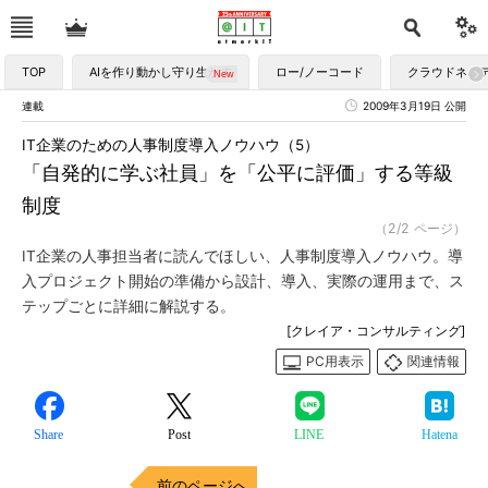
TOP
AIを作り動かし守り生かす
ロー/ノーコード
クラウドネイ
連載
2009年3月19日 公開
IT企業のための人事制度導入ノウハウ（5）
「自発的に学ぶ社員」を「公平に評価」する等級
制度
（2/2 ページ）
IT企業の人事担当者に読んでほしい、人事制度導入ノウハウ。導
入プロジェクト開始の準備から設計、導入、実際の運用まで、ス
テップごとに詳細に解説する。
[クレイア・コンサルティング]
PC用表示
関連情報
Share
Post
LINE
Hatena
前のページへ