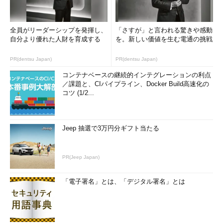
2．等級定義を作る
「等級体系のベース」「等級体系の柱」「等級の箱の数」の3
全員がリーダーシップを発揮し、
「さすが」と言われる驚きや感動
自分より優れた人財を育成する
を。新しい価値を生む電通の挑戦
点が決まれば、等級体系の骨格が固まったことになります。あと
は等級ごとに具体的にどのような役割・能力が求められるのかを
PR(dentsu Japan)
PR(dentsu Japan)
記述すれば、等級定義は完成です。
コンテナベースの継続的インテグレーションの利点
／課題と、CIパイプライン、Docker Build高速化の
具体的には、まず等級別の「求める目安」を記述します。「1
コツ (1/2...
等級：上司や先輩の指導を受けながら、担当の仕事を行うことが
できる」「2等級：独力で、自分の担当の仕事を最後まで行うこ
とができる」といった内容です。
Jeep 抽選で3万円分ギフト当たる
この「求める目安」を前提に、等級体系の柱（○○力）の内容
を具体化・詳細化します。例えば「業務改善力」であれば、「1
PR(Jeep Japan)
等級：上司や先輩から指摘された点について、次回の業務に反映
させることができる」「2等級：自身の業務内容を振り返り、効
「電子署名」とは、「デジタル署名」とは
率を上げるために必要な点を確認し、次回の業務に反映させるこ
とができる」といった内容になります。
ここでのポイントは2点。1点目は社員にとって理解しやすいも