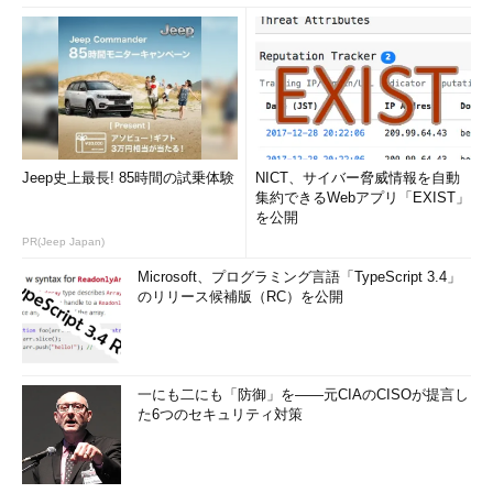
のであることです。冒頭で述べたように、等級制度の目的は、社
員への期待を明確にすることで評価・処遇の公平さを担保し、成
長目標を明確にすることにあります。従って、どれだけ精緻なも
のを作ったとしても、社員にとって分かりにくければ意味があり
ません。よって、原案を作った後、複数の社員にヒアリングして
表現をブラッシュアップすることを推奨します。
Jeep史上最長! 85時間の試乗体験
NICT、サイバー脅威情報を自動
2点目は、内容を限定しすぎないことです。IT業界の特徴とし
集約できるWebアプリ「EXIST」
て、求められるスキルが次々と移り変わっていくことがありま
を公開
す。現在使用している開発言語がJava中心であるからといっ
PR(Jeep Japan)
て、等級定義に「Javaの……」と書いてしまうと、数年後に開発
Microsoft、プログラミング言語「TypeScript 3.4」
言語が変わったときに不都合が生じます。開発手法においても同
のリリース候補版（RC）を公開
様のことがいえるでしょう。
ビジネス環境の変化に合わせて等級定義の内容を更新すること
自体は間違っていません。しかしあまりに頻繁に書き換えられる
一にも二にも「防御」を――元CIAのCISOが提言し
た6つのセキュリティ対策
ようだと、社員の信頼を得られませんし、成長目標としての機能
も果たさないことになってしまいます。IT業界では、求められる
スキルが変わり続けることを前提にした記述を心掛ける必要があ
ります。