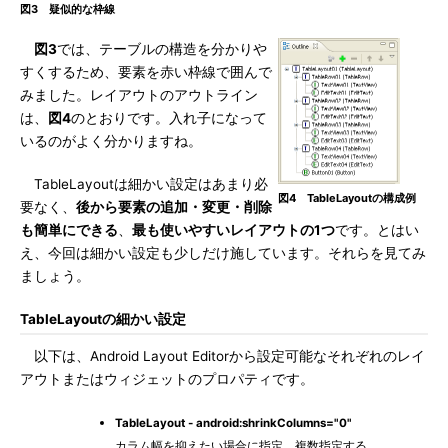
図3 疑似的な枠線
図3
では、テーブルの構造を分かりや
すくするため、要素を赤い枠線で囲んで
みました。レイアウトのアウトライン
は、
図4
のとおりです。入れ子になって
いるのがよく分かりますね。
TableLayoutは細かい設定はあまり必
図4 TableLayoutの構成例
要なく、
後から要素の追加・変更・削除
も簡単にできる
、
最も使いやすいレイアウトの1つ
です。とはい
え、今回は細かい設定も少しだけ施しています。それらを見てみ
ましょう。
TableLayoutの細かい設定
以下は、Android Layout Editorから設定可能なそれぞれのレイ
アウトまたはウィジェットのプロパティです。
TableLayout - android:shrinkColumns="0"
カラム幅を抑えたい場合に指定。複数指定する