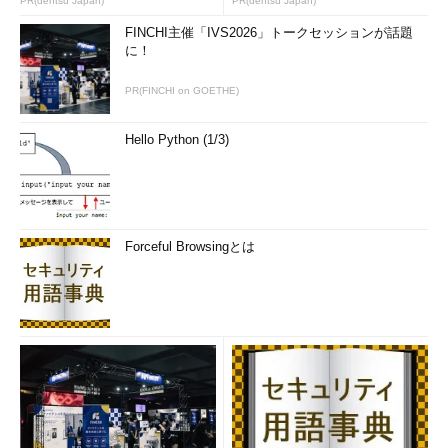
PR(dentsu Japan)
PR(dentsu Japan)
FINCHI主催「IVS2026」トークセッションが話題
に！
PR(FINCHI on GOETHE)
Hello Python (1/3)
Forceful Browsingとは