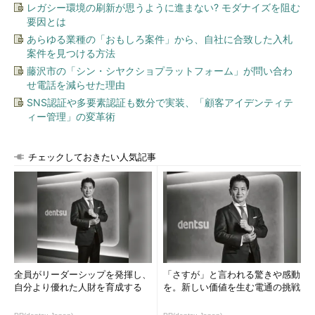
レガシー環境の刷新が思うように進まない? モダナイズを阻む
要因とは
あらゆる業種の「おもしろ案件」から、自社に合致した入札
案件を見つける方法
藤沢市の「シン・シヤクショプラットフォーム」が問い合わ
せ電話を減らせた理由
SNS認証や多要素認証も数分で実装、「顧客アイデンティテ
ィー管理」の変革術
チェックしておきたい人気記事
全員がリーダーシップを発揮し、
「さすが」と言われる驚きや感動
自分より優れた人財を育成する
を。新しい価値を生む電通の挑戦