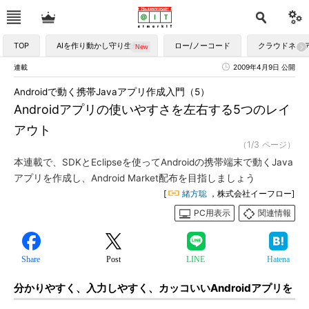
TOP
AIを作り動かし守り生かす
ロー/ノーコード
クラウドネイ
連載
2009年4月9日 公開
Androidで動く携帯Javaアプリ作成入門（5）
Androidアプリの使いやすさを左右する5つのレイ
アウト
（1/3 ページ）
本連載で、SDKとEclipseを使ってAndroidの携帯端末で動くJava
アプリを作成し、Android Market配布を目指しましょう
[
緒方聡
，株式会社イーフロー]
PC用表示
関連情報
Share
Post
LINE
Hatena
分かりやすく、入力しやすく、カッコいいAndroidアプリを