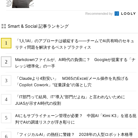
Recommended by
Smart & Social 記事ランキング
「1人1AI」のアプローチは破綻する――チームでAI共有時のセキュ
リティ問題を解決するベストプラクティス
Markdownファイルが、AI時代の負債に？ Googleが提案する「ナ
レッジ標準化」の一手
「Claudeより4割安い」 M365のExcel/メール操作を丸投げる
「Copilot Cowork」“従量課金”の落とし穴
「IT部門って結局、IT“導入”部門だよね」と言われないために
JUASが示すAI時代の役割
AIにもサプライチェーン管理が必要？ 中国AI「Kimi K3」を巡る批
判でAIの調達リスクが浮き彫りに
「フィジカルAI」の熱狂に警鐘？ 2028年の人型ロボット本格導