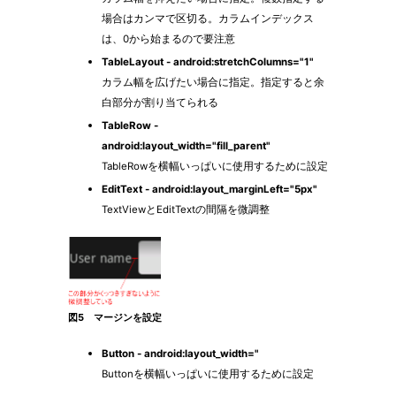
場合はカンマで区切る。カラムインデックス
は、0から始まるので要注意
TableLayout - android:stretchColumns="1"
カラム幅を広げたい場合に指定。指定すると余
白部分が割り当てられる
TableRow -
android:layout_width="fill_parent"
TableRowを横幅いっぱいに使用するために設定
EditText - android:layout_marginLeft="5px"
TextViewとEditTextの間隔を微調整
図5 マージンを設定
Button - android:layout_width="
Buttonを横幅いっぱいに使用するために設定