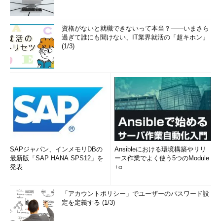
資格がないと就職できないって本当？――いまさら
過ぎて誰にも聞けない、IT業界就活の「超キホン」
(1/3)
SAPジャパン、インメモリDBの
Ansibleにおける環境構築やリリ
最新版「SAP HANA SPS12」を
ース作業でよく使う5つのModule
発表
+α
「アカウントポリシー」でユーザーのパスワード設
定を定義する (1/3)