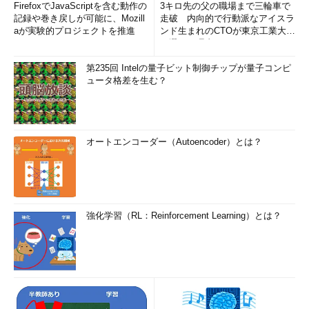
FirefoxでJavaScriptを含む動作の
3キロ先の父の職場まで三輪車で
記録や巻き戻しが可能に、Mozill
走破 内向的で行動派なアイスラ
aが実験的プロジェクトを推進
ンド生まれのCTOが東京工業大学
を選んだ理由 (1/2)
第235回 Intelの量子ビット制御チップが量子コンピ
ュータ格差を生む？
オートエンコーダー（Autoencoder）とは？
強化学習（RL：Reinforcement Learning）とは？