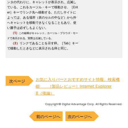
ンタの代わりに、キャレットが表示され、点滅し
ている。これをカーソル・キーで移動させ、［Ent
er］キーでリンク先へ移動する。ただしサイトに
よっては、ある場所（表のセルの中など）から外
へキャレットを移動できなくなることもあり、使
い勝手は必ずしもよくない。
（1）
この縦棒がキャレット。カーソル・ブラウズ・モー
ドで表示される。実際は点滅している。
（2）
リンクであることを示す枠。［Tab］キー
で移動したときなどに表示される枠と同じ。
お気に入りバーとおすすめサイト情報、検索機
能 ［製品レビュー］Internet Explorer
8（後編）
Copyright© Digital Advantage Corp. All Rights Reserved.
前のページへ
次のページへ