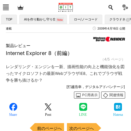
TOP
AIを作り動かし守り生かす
ロー/ノーコード
クラウドネイ
連載
2009年4月16日 公開
製品レビュー
Internet Explorer 8（前編）
（4/5 ページ）
レンダリング・エンジンを一新、描画性能の向上と機能強化を図
ったマイクロソフトの最新WebブラウザIE8。これでブラウザ戦
争を勝ち抜けるか？
[打越浩幸，デジタルアドバンテージ]
PC用表示
関連情報
Share
Post
LINE
Hatena
前のページへ
次のページへ