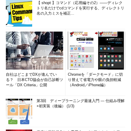
【 shopt 】コマンド（応用編その2）――ディレク
トリ名だけでcdコマンドを実行する、ディレクトリ
名の入力ミスを補正...
自社はどこまでDXが進んでい
Chromeを「ダークモード」に切
る？ 日本CTO協会が自己診断ツ
り替えて省電力や眼の負担軽減
ール「DX Criteria」公開
（Android／iPhone編）
第3回 ディープラーニング最速入門 ― 仕組み理解
×初実装（後編） (1/3)