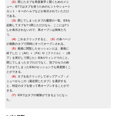
（2）
閉じたタブを再度素早く開くためのメニ
ュー。IE7ではタブを使うためのヒントやショート
カット・キーのヘルプなどが表示されていただけ
である。
（3）
閉じてしまったタブの履歴の一覧。IE8を
起動してタブを1つ閉じただけなら、ここには1つ
しか表示されないので、再オープンは簡単だろ
う。
（4）
これをクリックすると、
（3）
の各ページ
が複数のタブで同時にすべてオープンされる。
（5）
最後に閲覧したセッションとは、最後に
終了した（［Alt］＋［F4］や［ファイル］－［終
了］を実行して閉じた）IE8のウィンドウのこと。
閉じてしまったタブだけでなく、別プロセスの終
了させてしまったIE8のセッションでも再度開くこ
とができる。
（6）
タブを右クリックしてポップアップ・メ
ニューからこの［最近閉じたタブ］を選択する
と、特定のタブを使って再オープンすることがで
きる。
（7）
IE8ではタブの複製ができるようになっ
た。