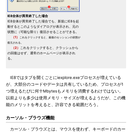
IE8全体が異常終了した場合
IE8全体が異常終了した場合でも、新規にIE8を起
動するとこのようなダイアログが表示され、元の
状態に（可能な限り）復旧させることができる。
（1）
これをクリックすると、最後のセッションの状態が
復元される。
（2）
これをクリックすると、クラッシュから
の回復はせず、通常のホームページが表示され
る。
IE8ではタブを開くごとにiexplore.exeプロセスが増えている
が、大部分のコードやデータは共有しているため、プロセスが1
つ増えるたびに何十Mbytesもメモリを消費するわけではない。
以前よりも多少は使用メモリ・サイズが増えるようだが、この機
能のメリットを考えると、許容できる範囲だろう。
カーソル・ブラウズ機能
カーソル・ブラウズとは、マウスを使わず、キーボードのカー