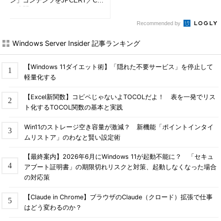
ン」コンテンツをJPCERT／CC
が公開
Recommended by
Windows Server Insider 記事ランキング
【Windows 11ダイエット術】「隠れた不要サービス」を停止して
軽量化する
【Excel新関数】コピペじゃないよTOCOLだよ！ 表を一発でリス
ト化するTOCOL関数の基本と実践
Win11のストレージ空き容量が激減？ 新機能「ポイントインタイ
ムリストア」のわなと賢い設定術
【最終案内】2026年6月にWindows 11が起動不能に？ 「セキュ
アブート証明書」の期限切れリスクと対策、起動しなくなった場合
の対応策
【Claude in Chrome】ブラウザのClaude（クロード）拡張で仕事
はどう変わるのか？