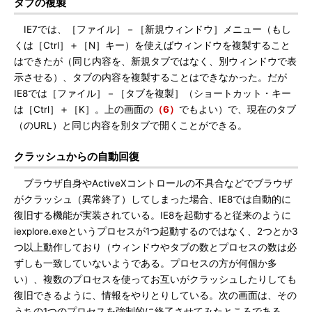
タブの複製
IE7では、［ファイル］－［新規ウィンドウ］メニュー（もし
くは［Ctrl］＋［N］キー）を使えばウィンドウを複製すること
はできたが（同じ内容を、新規タブではなく、別ウィンドウで表
示させる）、タブの内容を複製することはできなかった。だが
IE8では［ファイル］－［タブを複製］（ショートカット・キー
は［Ctrl］＋［K］。上の画面の
（6）
でもよい）で、現在のタブ
（のURL）と同じ内容を別タブで開くことができる。
クラッシュからの自動回復
ブラウザ自身やActiveXコントロールの不具合などでブラウザ
がクラッシュ（異常終了）してしまった場合、IE8では自動的に
復旧する機能が実装されている。IE8を起動すると従来のように
iexplore.exeというプロセスが1つ起動するのではなく、2つとか3
つ以上動作しており（ウィンドウやタブの数とプロセスの数は必
ずしも一致していないようである。プロセスの方が何個か多
い）、複数のプロセスを使ってお互いがクラッシュしたりしても
復旧できるように、情報をやりとりしている。次の画面は、その
うちの1つのプロセスを強制的に終了させてみたところである。