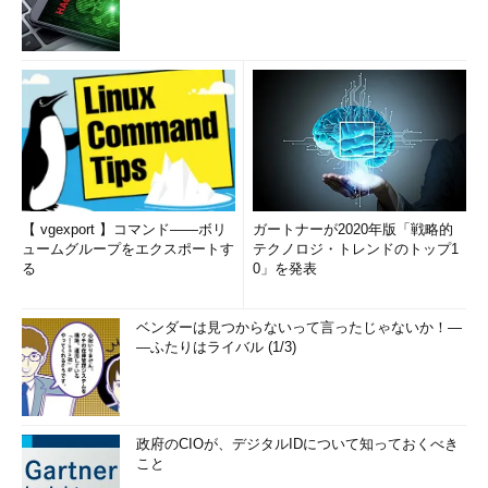
【 vgexport 】コマンド――ボリ
ガートナーが2020年版「戦略的
ュームグループをエクスポートす
テクノロジ・トレンドのトップ1
る
0」を発表
ベンダーは見つからないって言ったじゃないか！―
―ふたりはライバル (1/3)
政府のCIOが、デジタルIDについて知っておくべき
こと