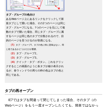
タブ・グループの色分け
あるWebページ上にあるリンクをクリックして新
規タブとして開いた場合、その2つのページは同じ
タブ・グループになる。1つのページを元にして複
数のタブで開いた場合、同じタブ・グループに属
するページは同じ色のタブで分類されるので、目
的のページを見つけるのが容易になる。
（1）
タブ・グループ1。タブの色に特に意味はない。同
じ色であるかどうかだけが重要。
（2）
タブ・グループ2。
（3）
タブ・グループ3。
（4）
クイック・タブ・ボタン。これをクリッ
クするとこの画面のように各タブが縮小表示され
るが、各ウィンドウの周りの枠の色はタブの色と
同じである。
タブの再オープン
IE7ではタブを間違って閉じてしまった場合、そのタブ（の
Webページ）をもう一度オープンしたくても、簡単ではなかっ