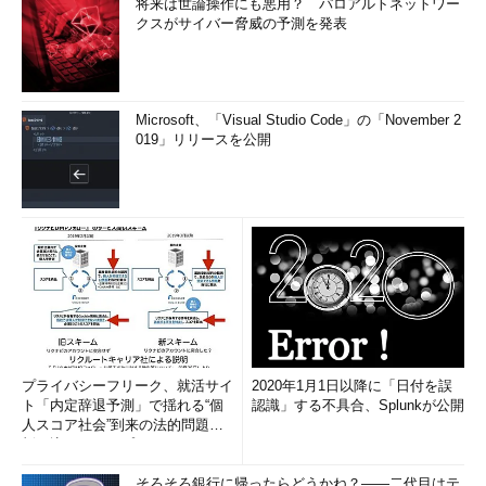
将来は世論操作にも悪用？ パロアルトネットワー
クスがサイバー脅威の予測を発表
Microsoft、「Visual Studio Code」の「November 2
019」リリースを公開
プライバシーフリーク、就活サイ
2020年1月1日以降に「日付を誤
ト「内定辞退予測」で揺れる“個
認識」する不具合、Splunkが公開
人スコア社会”到来の法的問題に
斬り込む！――プライバシーフ
リ...
そろそろ銀行に帰ったらどうかね？――二代目はテ