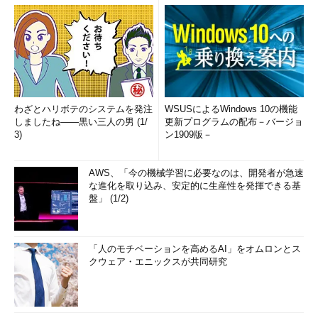
わざとハリボテのシステムを発注
WSUSによるWindows 10の機能
しましたね――黒い三人の男 (1/
更新プログラムの配布－バージョ
3)
ン1909版－
AWS、「今の機械学習に必要なのは、開発者が急速
な進化を取り込み、安定的に生産性を発揮できる基
盤」 (1/2)
「人のモチベーションを高めるAI」をオムロンとス
クウェア・エニックスが共同研究