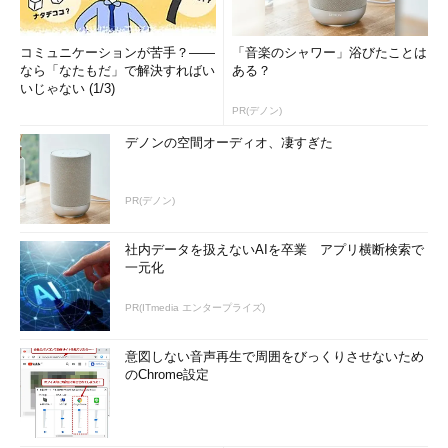
コミュニケーションが苦手？――
「音楽のシャワー」浴びたことは
なら「なたもだ」で解決すればい
ある？
いじゃない (1/3)
PR(デノン)
デノンの空間オーディオ、凄すぎた
PR(デノン)
社内データを扱えないAIを卒業 アプリ横断検索で
一元化
PR(ITmedia エンタープライズ)
意図しない音声再生で周囲をびっくりさせないため
のChrome設定