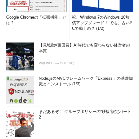
Google Chromeの「拡張機能」と
祝、Windows 7のWindows 10無
は？
償アップグレード！ でも、古いP
Cで動くの？ (1/2)
【見城徹×藤田晋】AI時代でも変わらない経営者の
本質
PR(FINCHI on GOETHE)
Node.jsのMVCフレームワーク「Express」の基礎知
識とインストール (1/3)
まだあるぞ！ グループポリシーの“鉄板”設定パート
2