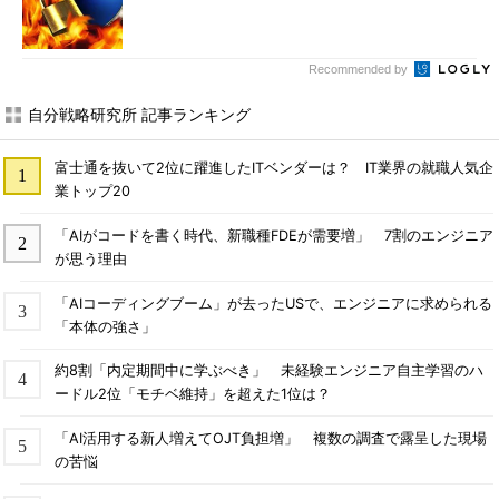
Recommended by
自分戦略研究所 記事ランキング
富士通を抜いて2位に躍進したITベンダーは？ IT業界の就職人気企
業トップ20
「AIがコードを書く時代、新職種FDEが需要増」 7割のエンジニア
が思う理由
「AIコーディングブーム」が去ったUSで、エンジニアに求められる
「本体の強さ」
約8割「内定期間中に学ぶべき」 未経験エンジニア自主学習のハ
ードル2位「モチベ維持」を超えた1位は？
「AI活用する新人増えてOJT負担増」 複数の調査で露呈した現場
の苦悩