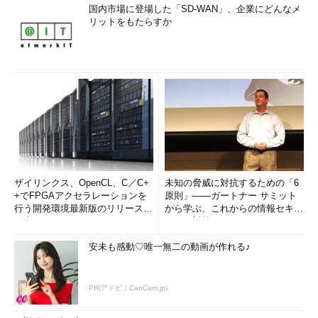
国内市場に登場した「SD-WAN」、企業にどんなメ
リットをもたらすか
ザイリンクス、OpenCL、C／C+
未知の脅威に対抗するための「6
+でFPGAアクセラレーションを
原則」――ガートナー サミット
行う開発環境最新版のリリースを
から学ぶ、これからの情報セキュ
発表
リティ対策
安未も感動♡唯一無二の動画が作れる♪
PR(アドビ｜CanCam.jp)