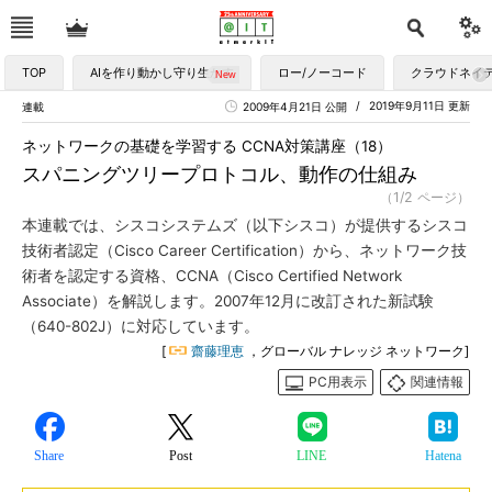
TOP
AIを作り動かし守り生かす
ロー/ノーコード
クラウドネイ
2019年9月11日 更新
連載
2009年4月21日 公開
ネットワークの基礎を学習する CCNA対策講座（18）
スパニングツリープロトコル、動作の仕組み
（1/2 ページ）
本連載では、シスコシステムズ（以下シスコ）が提供するシスコ
技術者認定（Cisco Career Certification）から、ネットワーク技
術者を認定する資格、CCNA（Cisco Certified Network
Associate）を解説します。2007年12月に改訂された新試験
（640-802J）に対応しています。
[
齋藤理恵
，グローバル ナレッジ ネットワーク]
PC用表示
関連情報
Share
Post
LINE
Hatena