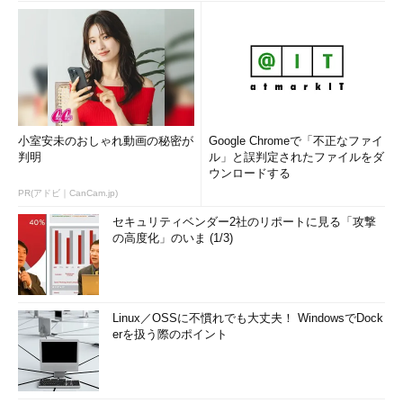
小室安未のおしゃれ動画の秘密が
Google Chromeで「不正なファイ
判明
ル」と誤判定されたファイルをダ
ウンロードする
PR(アドビ｜CanCam.jp)
セキュリティベンダー2社のリポートに見る「攻撃
の高度化」のいま (1/3)
Linux／OSSに不慣れでも大丈夫！ WindowsでDock
erを扱う際のポイント