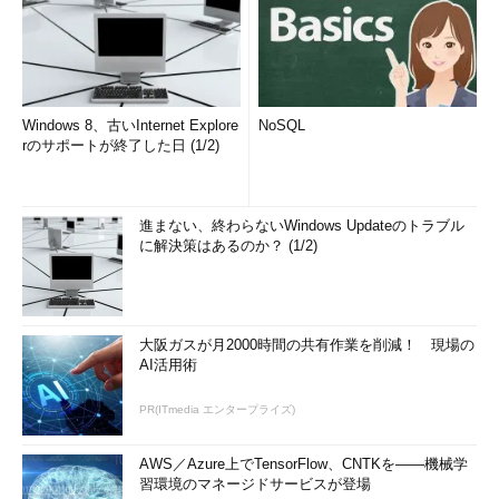
Windows 8、古いInternet Explore
NoSQL
rのサポートが終了した日 (1/2)
進まない、終わらないWindows Updateのトラブル
に解決策はあるのか？ (1/2)
大阪ガスが月2000時間の共有作業を削減！ 現場の
AI活用術
PR(ITmedia エンタープライズ)
AWS／Azure上でTensorFlow、CNTKを――機械学
習環境のマネージドサービスが登場