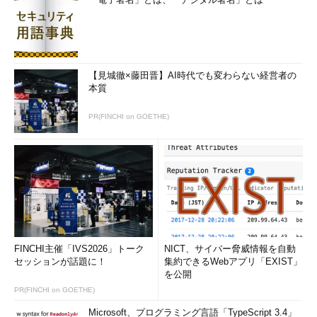
Windows 7のPlug and Playの働きにより、ノートPCに接続した
際に最適な解像度が自動的に選択される。特別な事情がなけれ
ば、手動で変更する必要はないだろう。
●外部ディスプレイを再接続すると、前回接続時の設定が自動的
【見城徹×藤田晋】AI時代でも変わらない経営者の
本質
に反映される
外部ディスプレイのケーブルをノートPCから取り外すと、数
PR(FINCHI on GOETHE)
秒後、自動的に内蔵ディスプレイだけが表示される設定に変わ
る。その後再び外部ディスプレイを接続すると、数秒後に前回の
接続時の設定が反映される。こうした挙動のため、例えば外部デ
ィスプレイの取り外し前に［プロジェクターのみ］を選んでいた
場合、再接続すると自動的に内蔵ディスプレイの表示が突然オフ
になり、外部ディスプレイに表示が切り換わる。外部ディスプレ
イの利用が済んだら、［プロジェクターの切断］を選んでからケ
ーブルを取り外した方が、後で慌てずに済む。
FINCHI主催「IVS2026」トーク
NICT、サイバー脅威情報を自動
セッションが話題に！
集約できるWebアプリ「EXIST」
を公開
■この記事と関連性の高い別の記事
PR(FINCHI on GOETHE)
外部ディスプレイをノートPCに接続して画面を広げる方
Microsoft、プログラミング言語「TypeScript 3.4」
法
（TIPS）