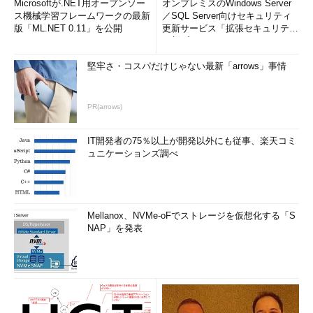
Microsoftが.NET用オープンソー
オンプレミスのWindows Server
ス機械学習フレームワークの最新
／SQL Server向けセキュリティ
版「ML.NET 0.11」を公開
更新サービス「拡張セキュリティ
更新プログ...
堅牢さ・コスパだけじゃない最新「arrows」事情
PR(arrows)
IT開発者の75％以上が開発以外にも従事、楽天コミ
ュニケーションズ調べ
Mellanox、NVMe-oFでストレージを仮想化する「S
NAP」を発表