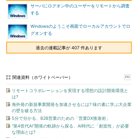
レイ表示設定の切り替えしかできない。ディスプレイの解像度や
サーバにログオン中のユーザーをリモートから調査
［拡張］選択時のディスプレイの並び順などの設定を変更するに
する
は、デスクトップ上で何もないところをマウスで右クリックして
Windowsのようこそ画面でローカルアカウントでロ
表示されるメニューから、［画面の解像度］を選ぶ。すると次の
グオンする
［ディスプレイ表示の変更］ダイアログが表示される。
過去の連載記事が 407 件あります
関連資料（ホワイトペーパー）
PR
リモートコラボレーションを実現する理想の設計開発環境と
は?
海外発の新規事業開発を加速させるには? 味の素に学ぶ大企業
の壁を破る方法
5分で分かる、B2B営業のための「営業DX推進術」
“第4世代AI”開発の軌跡から探る、AI時代に「創造性」が必要
な理由とは?
［ディスプレイ表示の変更］ダイアログ
デスクトップ上で何もないところをマウスで右ク