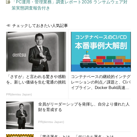
「PC運用・管理業務」調査レポート2026 ランサムウェア対
リックして、［画面の解像度］メニューを選ぶ
策実態調査報告付き
と、これが表示される。
（1）
ディスプレイ表示設定で［拡張］を選んで
いると、このように各ディスプレイを模したアイ
チェックしておきたい人気記事
コンが表示される。これをマウスでドラッグする
ことにより、デスクトップ上でのディスプレイの
並び（位置）を変更できる。
（2）
解像度を変更したいディスプレイを
（1）
で選んでから、これを操作することで対象ディス
プレイの解像度を変更できる。
（3）
タスク・バーが表示される「メイン」の
ディスプレイを変更するには、
（1）
で対象ディス
プレイを選んでから、これをオンにする。なお、
「さすが」と言われる驚きや感動
コンテナベースの継続的インテグ
［Windows］＋［P］キーによって現れる画面
を。新しい価値を生む電通の挑戦
レーションの利点／課題と、CIパ
は、ここで選んだメイン・ディスプレイの方に表
イプライン、Docker Build高速化
示される。
のコツ (1/2...
PR(dentsu Japan)
全員がリーダーシップを発揮し、自分より優れた人
ディスプレイの解像度や並び順は、このダイアログの
（1）
で
財を育成する
対象ディスプレイを選択してから、
（2）
や
（3）
の設定を変更
する。
PR(dentsu Japan)
もっとも外部ディスプレイの解像度については、通常、
「電子署名」とは、「デジタル署名」とは