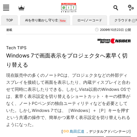
TOP
AIを作り動かし守り生かす
ロー/ノーコード
クラウドネイ
連載
2009年10月23日 公開
Tech TIPS
Windows 7で画面表示をプロジェクタへ素早く切
り替える
現在販売中の多くのノートPCは、プロジェクタなどの外部ディ
スプレイを接続して画面を表示したり、内蔵ディスプレイと合わ
せて同時に表示したりできる。しかしVista以前のWindows OSで
は、素早く表示設定を切り替えるショートカット・キーの標準が
なく、ノートPCベンダの独自ユーティリティなどを必要として
いた。しかしWindows 7では、［Windows］＋［P］キーを押す
という共通の操作で、簡単かつ素早く表示設定を切り替えられる
ようになった。
[
島田広道
，デジタルアドバンテージ]