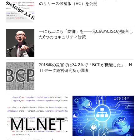
のリリース候補版（RC）を公開
ノートPCでデュアルディスプレイの表示設定を変更する
（TIPS）
Windows 7のカラーキャリブレーション機能を使う
（TIPS）
一にも二にも「防御」を――元CIAのCISOが提言し
画面を見ずにディスプレイの解像度を戻す方法
た6つのセキュリティ対策
（TIPS）
画面上の文字のサイズを大きくして読みやすくする
（TIPS）
2018年の災害では34.2％で「BCPが機能した」、N
「
Tech TIPS
」
TTデータ経営研究所が調査