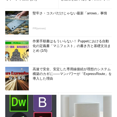
(1/3)
堅牢さ・コスパだけじゃない最新「arrows」事情
PR(arrows)
作業手順書はもういらない！ Puppetにおける自動
化の定義書「マニフェスト」の書き方と基礎文法ま
とめ (1/5)
高速で安全、安定した専用線接続が理想のシステム
構築のカギに――マンパワーが「ExpressRoute」を
導入した理由