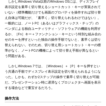
しかしWindows Vista以前のWindows OSには、ディスプレイ
表示設定を素早く切り替えるショートカット・キーが実装されて
いない（標準機能だけでも画面のプロパティを操作すれば切り替
え自体は可能だが、「素早く」切り替えられるわけではない）。
一般的には、ノートPC（あるいはグラフィックス・チップ）の
ベンダによる独自ユーティリティ・ソフトウェアの機能を利用す
るか、［Fn］キー＋ファンクション・キーという特別な組み合わ
せのキーを押すといった独自の操作手順でないと、素早くは切り
替えられない。そのため、切り替え用ショートカット・キーの標
準がなく、ノートPCの機種によって切り替え手順が異なるとい
う問題がある。
しかしWindows 7では、［Windows］＋［P］キーを押すとい
う共通の手順でディスプレイ表示設定を切り替えられるようにな
った。しかも、わずか2ステップの操作で素早く切り替えが可能
だ。プレゼンテーション時に遅滞なくプロジェクタへ画面を表示
する場合などで重宝するだろう。
操作方法