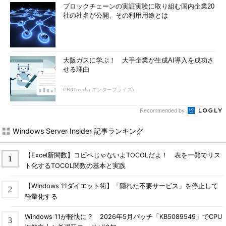
ブロックチェーンの実証実験に取り組む国内企業20
社の社名が公開、その利用用途とは
大阪ガスに学ぶ！ 大手企業が生成AI導入を成功さ
せる理由
PR(ITmedia エンタープライズ)
Recommended by
Windows Server Insider 記事ランキング
【Excel新関数】コピペじゃないよTOCOLだよ！ 表を一発でリス
ト化するTOCOL関数の基本と実践
【Windows 11ダイエット術】「隠れた不要サービス」を停止して
軽量化する
Windows 11が軽快に？ 2026年5月パッチ「KB5089549」でCPU