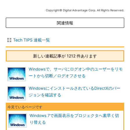
定で、［コンピュータのみ］と表記されることも
ある。外部ディスプレイの表示はオフになる。
Copyright© Digital Advantage Corp. All Rights Reserved.
（2）
内蔵ディスプレイと同じ画面を外部ディ
スプレイにも表示する設定。クローン表示とも呼
ばれる。
関連情報
（3）
内蔵ディスプレイと外部ディスプレイを
合わせて単一のデスクトップ画面を表示する設
定。ディスプレイの並びを変更するには、これと
Tech TIPS 連載一覧
は別の画面での設定が必要（後述）。
（4）
外部ディスプレイだけに画面を表示する
設定。内蔵ディスプレイの表示はオフになる。
新しい連載記事が 1212 件あります
Windowsで、サーバにログオン中のユーザーをリモ
切り替えたいディスプレイ表示設定のアイコンをマウスでクリ
ートから切断／ログオフさせる
ックすると、即座にその表示設定に切り換わる。あるいはキーボ
ードの矢印キーでフォーカスを対象アイコンに合わせて
WindowsにインストールされているDirectXのバー
［Enter］キーを押すか、［Windows］キーを押し下げたまま
ジョンを確認する
［P］キーを繰り返し押して対象アイコンにフォーカスを合わせ
たら［Windows］キーを戻す、という手順でも選択可能だ。
Windows 7で画面表示をプロジェクタへ素早く切
●ディスプレイの解像度や並び順は別の画面で変更する
り替える
［Windows］＋［P］キーによって現れる画面では、ディスプ