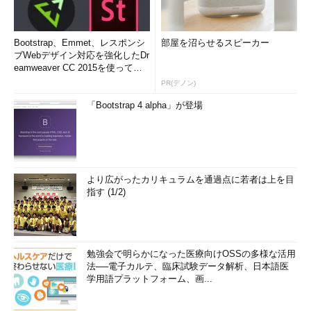
Bootstrap、Emmet、レスポンシ
部屋を沼らせるスピーカー
ブWebデザイン対応を強化したDr
eamweaver CC 2015を使って
み...
PR(デノン)
「Bootstrap 4 alpha」が登場
より広がったカリキュラムを通過点に若者は上を目
指す (1/2)
勉強会で明らかになった医療向けOSSの多様な活用
法──電子カルテ、臨床試験データ解析、日本語医
学用語プラットフォーム、画...