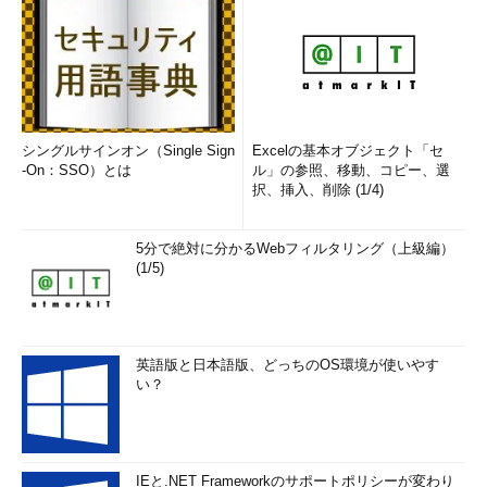
■この記事と関連性の高い別の記事
手持ちのソフトウェアがWindows 2000／Windows XP互
換かどうかを確認する方法
（TIPS）
シングルサインオン（Single Sign
「
Tech TIPS
」
Excelの基本オブジェクト「セ
-On：SSO）とは
ル」の参照、移動、コピー、選
択、挿入、削除 (1/4)
5分で絶対に分かるWebフィルタリング（上級編）
(1/5)
英語版と日本語版、どっちのOS環境が使いやす
い？
IEと.NET Frameworkのサポートポリシーが変わり