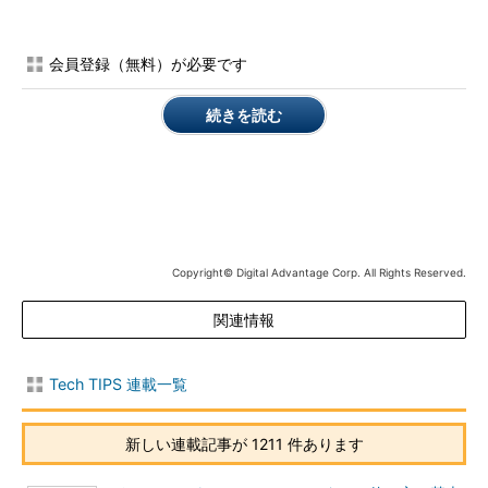
2008）で［dxdiag］と入力して、［Enter］キーを押すと、
「DirectX診断ツール」が起動する。ツールが起動する前に、イ
ンターネットの接続に関する警告ダイアログが表示されることが
会員登録（無料）が必要です
あるが、この場合、［はい］ボタンをクリックすること。
続きを読む
DirectX診断ツールの［システム］タブの「DirectXのバージョ
ン」を見れば、インストールされているDirectXのバージョンが
確認できる。Windows XP／Server 2003のDirectX診断ツールに
は［DirectXファイル］タブがあり、このタブを見ればさらに
DirectXを構成するファイルのバージョンも確認できる。ただ
し、Windows Vista／7／Server 2008のDirectX診断ツールで
Copyright© Digital Advantage Corp. All Rights Reserved.
は、残念ながらこの［DirectXファイル］タブがなくなってお
り、構成するファイルのバージョンまでは確認できない。
関連情報
Tech TIPS 連載一覧
新しい連載記事が 1211 件あります