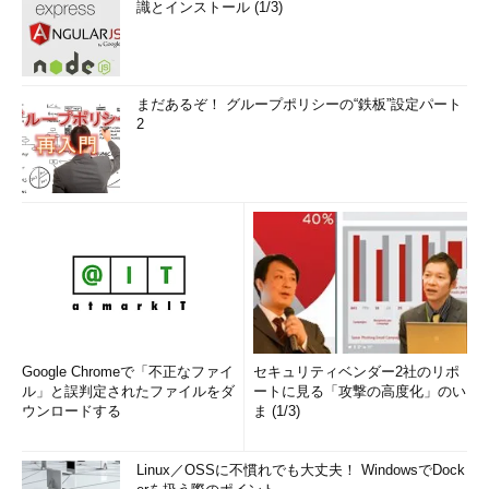
識とインストール (1/3)
まだあるぞ！ グループポリシーの“鉄板”設定パート
2
Google Chromeで「不正なファイ
セキュリティベンダー2社のリポ
ル」と誤判定されたファイルをダ
ートに見る「攻撃の高度化」のい
ウンロードする
ま (1/3)
Linux／OSSに不慣れでも大丈夫！ WindowsでDock