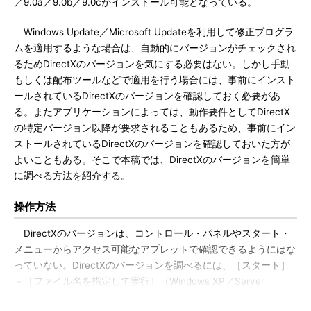
／9.0a／9.0b／9.0cがインストール可能となっている。
Windows Update／Microsoft Updateを利用して修正プログラ
ムを適用するような場合は、自動的にバージョンがチェックされ
るためDirectXのバージョンを気にする必要はない。しかし手動
もしくは配布ツールなどで適用を行う場合には、事前にインスト
ールされているDirectXのバージョンを確認しておく必要があ
る。またアプリケーションによっては、動作要件としてDirectX
の特定バージョン以降が要求されることもあるため、事前にイン
ストールされているDirectXのバージョンを確認しておいた方が
よいこともある。そこで本稿では、DirectXのバージョンを簡単
に調べる方法を紹介する。
操作方法
DirectXのバージョンは、コントロール・パネルやスタート・
メニューからアクセス可能なアプレットで確認できるようにはな
っていない。DirectXのバージョンを調べるには、［スタート］
－［ファイル名を指定して実行］（Windows XP／Server
2003）または［検索の開始］（Windows Vista／7／Server