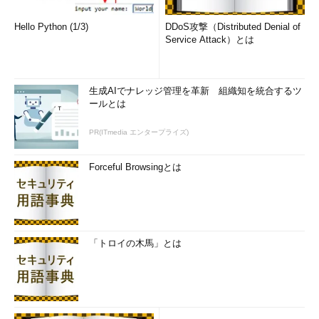
Hello Python (1/3)
DDoS攻撃（Distributed Denial of
Service Attack）とは
生成AIでナレッジ管理を革新 組織知を統合するツ
ールとは
Windows 7のDirectX診断ツールの画面
Windows 7で標準のDirectX 11がインストールさ
れていることが分かる。
PR(ITmedia エンタープライズ)
（1）
ここを見ると、DirectXのバージョンが分
かる。
Forceful Browsingとは
Windows XP SP2以降、OSのバージョンに対して、ほぼ
DirectXのバージョンが決まっていたため、DirectX診断ツールで
調べる必要はなかった。しかしWindows 7のリリースとともに、
「トロイの木馬」とは
Windows Vistaにも対応したDirectX 11がリリースされるなど、
DirectXのバージョンを気にする必要が生じてきた。アプリケー
ションを起動し、DirectXに関する何らかのエラーが発生した
ら、DirectX診断ツールを起動し、バージョンを確認するととも
に、警告が表示されていないかを確認するとよいだろう。