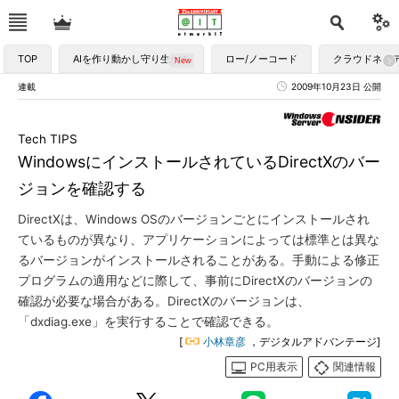
TOP
AIを作り動かし守り生かす
ロー/ノーコード
クラウドネイ
連載
2009年10月23日 公開
Tech TIPS
WindowsにインストールされているDirectXのバー
ジョンを確認する
DirectXは、Windows OSのバージョンごとにインストールされ
ているものが異なり、アプリケーションによっては標準とは異な
るバージョンがインストールされることがある。手動による修正
プログラムの適用などに際して、事前にDirectXのバージョンの
確認が必要な場合がある。DirectXのバージョンは、
「dxdiag.exe」を実行することで確認できる。
[
小林章彦
，デジタルアドバンテージ]
PC用表示
関連情報