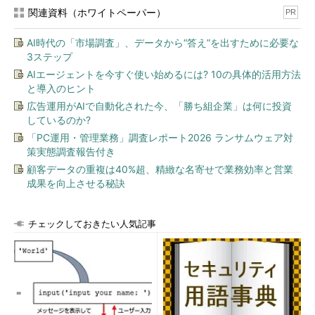
（1）
このタブを選択する。
関連資料（ホワイトペーパー）
PR
AI時代の「市場調査」、データから“答え”を出すために必要な
3ステップ
AIエージェントを今すぐ使い始めるには? 10の具体的活用方法
と導入のヒント
広告運用がAIで自動化された今、「勝ち組企業」は何に投資
しているのか?
「PC運用・管理業務」調査レポート2026 ランサムウェア対
策実態調査報告付き
Windows Vista SP1のDirectX診断ツールの画面
顧客データの重複は40%超、精緻な名寄せで業務効率と営業
Windows Vista SP1で標準のDirectX 10がインス
成果を向上させる秘訣
トールされていることが分かる。Windows Vista
には、DirectX 11がインストール可能なので、場合
によっては、ここがDirectX 11になっているかもし
チェックしておきたい人気記事
れない。
（1）
ここを見ると、DirectXのバージョンが分
かる。