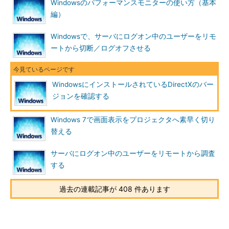
Windowsのパフォーマンスモニターの使い方（基本
Windows XP SP2のDirectX診断ツールの画面
編）
Windows XP SP2で標準のDirectX 9.0cがインス
トールされていることが分かる。
Windowsで、サーバにログオン中のユーザーをリモ
（1）
ここを見ると、DirectXのバージョンが分
ートから切断／ログオフさせる
かる。
WindowsにインストールされているDirectXのバー
ジョンを確認する
Windows 7で画面表示をプロジェクタへ素早く切り
替える
サーバにログオン中のユーザーをリモートから調査
Windows XP SP2のDirectX診断ツールの［Direc
する
tXファイル］タブ画面
Windows XP SP2のDirectX診断ツールには、［Di
rectXファイル］タブがあり、DirectXを構成する
過去の連載記事が 408 件あります
ファイルのバージョンが一覧表示されている。構
成するファイルの一部のみが更新されているよう
な場合、ここで確認可能だ。「バージョン」では
分かりにくいので、「日付」を確認するとよい。