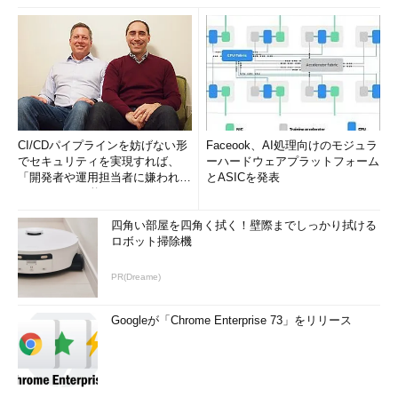
ザーからアクセス可能なユーザー）のドキュメント・フォルダが
登録されている。このフォルダに対して、さらに例えばD:\Data
とかE:\Projectなどのユーザー独自のフォルダを追加しておけ
ば、それらはすべて「ライブラリ\ドキュメント」内に存在して
いるように見える。アプリケーションでファイルをオープンする
場合、従来は保存した場所に応じていちいちそれらを探して指定
する必要があったが、Windows 7ではまずライブラリというトッ
CI/CDパイプラインを妨げない形
Faceook、AI処理向けのモジュラ
プレベルのフォルダからツリーをたどっていけば、簡単に目的の
でセキュリティを実現すれば、
ーハードウェアプラットフォーム
ファイルやフォルダに到達できる。メモ帳などで［ファイル］－
「開発者や運用担当者に嫌われな
とASICを発表
いWAF」は可能か
［開く］を実行すると、デフォルトではこのライブラリの場所が
開いた状態になっている。
四角い部屋を四角く拭く！壁際までしっかり拭ける
ロボット掃除機
ライブラリに追加できるのはローカルのハードディスクだけで
なく、リムーバブル・ディスクやUSBメモリ、ネットワークな
PR(Dreame)
ど、さまざまな場所にあるデータを追加できる（ただしサポート
されないメディアもあるし、ネットワークの場合はオフライン・
Googleが「Chrome Enterprise 73」をリリース
キャッシュを有効にしておくなどの準備が必要）。なおライブラ
リを開くにはタスク・バーの［スタート］メニュー・アイコンの
そばにあるフォルダのアイコンをクリックすればよい。