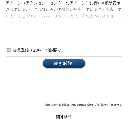
アイコン（アクション・センターのアイコン）に赤い×印が表示
されているが、これは何らかの問題が発生していることを表して
いる。そこでアイコンをクリックすると、次のようなメッセージ
が表示される。
会員登録（無料）が必要です
続きを読む
アクション・センターの起動
アクション・センターでは、Windows 7
の基本的ないくつかの機能から出される
警告などのメッセージを集約し、それを
まとめてユーザーに提示している。
（1）
アクション・センター・アイコ
Copyright© Digital Advantage Corp. All Rights Reserved.
ンが警告メッセージを発している。
（2）
警告の内容。
関連情報
（3）
これをクリックして、アクショ
ン・センターを開く。