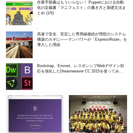
（13）
新しいフォルダを追加するにはこれをク
作業手順書はもういらない！ Puppetにおける自動
リックする。
化の定義書「マニフェスト」の書き方と基礎文法ま
（14）
フォルダのタイプ。デフォルトのドキュ
とめ (1/5)
メント・タイプを決めておくと、それに応じたプ
レビューなどの処理が行われる。
（15）
ライブラリ内のファイルの総サイズ。
高速で安全、安定した専用線接続が理想のシステム
構築のカギに――マンパワーが「ExpressRoute」を
導入した理由
今回は主に、Windows 7で変更されたユーザー・インターフェ
イス関連の機能について解説した。Windows XPからVistaでは大
きくユーザー・インターフェイスが変更され、従来のユーザーは
Bootstrap、Emmet、レスポンシブWebデザイン対
応を強化したDreamweaver CC 2015を使ってみ...
戸惑うことも少なくなかった。これに対してWindows 7では、大
きな変更はないが、小さな改良は数多く施され、非常に洗練され
たものに仕上がっている。また全体的に使用メモリ量の削減やパ
フォーマンスに関するチューンなども行われ、Windows Vistaの
ときよりも軽快に感じられる。Aeroを使ったインターフェイスが
やっと実用的になったという感じでもある。
次の回へ »
「
Windows 7新時代
」