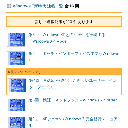
Windows 7新時代 連載一覧
全 16 回
［アクションセンターを開く］をクリックすると、コントロー
ル・パネルのアクション・センターが表示される。この画面で警
新しい連載記事が 10 件あります
告の内容を確認したり、どのカテゴリのメッセージをアクショ
ン・センター・アイコンとして表示させたりするかなどを設定す
第6回 Windows XPとの互換性を実現する
る。
「Windows XP Mode」
第5回 タッチ・インターフェイスで使うWindows
7
第4回 Vistaから進化した新しいユーザー・イン
ターフェイス
第3回 検証：ネットブック＋Windows 7 Starter
アクション・センター
第2回 XP／Vista→Windows 7 完全移行マニュア
アクション・センターでは、セキュリティやメン
ル
テナンスなどのカテゴリに属するWindowsの機能