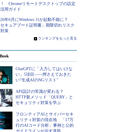
！ Chromeリモートデスクトップの設定
と活用ガイド
026年6月にWindows 11が起動不能に？
「セキュアブート証明書」期限切れリスク
と対策
»
ランキングをもっと見る
Book
ChatGPTに「入力してはいけな
い」5項目――押さえておきた
い“生成AIのNGリスト”
API設計の常識が変わる？
HTTP新メソッド「QUERY」と
セキュリティ対策を学ぶ
フロンティアAIとサイバーセキ
ュリティ対策の現在地 「17万
行のAIコード分析」事例と公的
ガイドラインが示す道筋