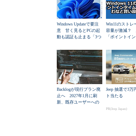
つだろう。また、作業開始前にデー
までもない。
Windows Updateで要注
Win11のスト
次ページからまずWindows XPから
意 甘く見るとPCの起
容量が激減？ 
動も認証も止まる「3つ
「ポイントイン
« 前の回へ
のセキュリティ移行」
リストア」のわ
い設定術
Windows XPからWindows 7への移
XP→Win7移行支援記事集
Windows XPからWindows 
Backlogが現行プラン廃
Jeep 抽選で3
止へ 2027年1月に刷
ト当たる
新、既存ユーザーへの
影響は？
PR(Jeep Japan)