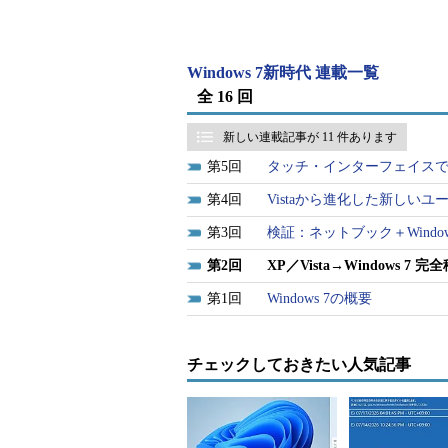
XPからWindows 7への上書き
こうした事情により、Windows XPか
Windows 7新時代 連載一覧
行に際しては、別のコンピュータ、
全 16 回
ィスクをフォーマットしてからOS
ある。そして、文書ファイルや設定
新しい連載記事が 11 件あります
ザー環境の移行作業も必須となる。
5
タッチ・インターフェイスで使う
4
Vistaから進化した新しい
ところがWindows OSのバージ
Windows XP同士のように「単に
3
検証：ネットブック＋Windows 7
ば済む」というわけにはいかない。
2
XP／Vista→Windows 7
Windows XPからWindows 7へ
1
Windows 7の概要
ユーザー環境の移行を中心に、Windo
なユーザー環境移行の方法について
チェックしておきたい人気記事
なお、環境移行をきっかけとして
理、あるいはファイルを配置するフ
っておくと、移行作業やその後の運