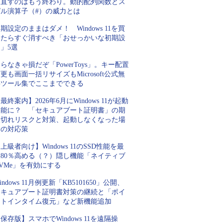
を直すのはもう終わり。動的配列関数とス
ピル演算子（#）の威力とは
期設定のままはダメ！ Windows 11を買
ったらすぐ消すべき「おせっかいな初期設
」5選
らなきゃ損だぞ「PowerToys」。キー配置
更も画面一括リサイズもMicrosoft公式無
料ツール集でここまでできる
最終案内】2026年6月にWindows 11が起動
不能に？ 「セキュアブート証明書」の期
限切れリスクと対策、起動しなくなった場
合の対応策
上級者向け】Windows 11のSSD性能を最
大80％高める（？）隠し機能「ネイティブ
VMe」を有効にする
indows 11月例更新「KB5101650」公開、
セキュアブート証明書対策の継続と「ポイ
ントインタイム復元」など新機能追加
保存版】スマホでWindows 11を遠隔操