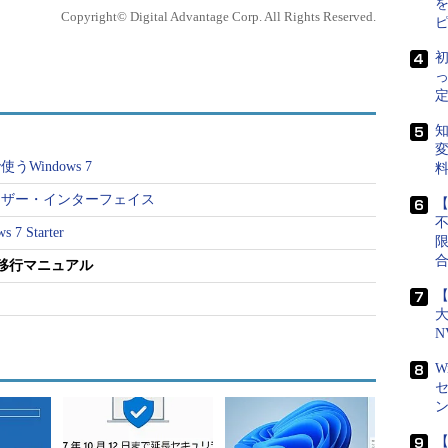
アップグレードはサポートされていない。
Copyright© Digital Advantage Corp. All Rights Reserved.
らWindows 7への移
初
■連載目次
あるいは一度ハードデ
第1回 Windows 7の概要
定
の入れ替えを行う必要が
第2回 XP→Win 7移行マニュアル
第3回 ネットブック＋Win 7 Starter
知
情報などといったユー
第4回 新しいUI
変
Windows 7
第5回 タッチ・インターフェイス
第6回 Windows XP Mode
ユーザー・インターフェイス
【
ョンが変わる場合には、
第7回 ネットワークとホームグループ
第8回 XP移行時のアプリ・トラブル解決
同じフォルダにコピーすれ
 Starter
第9回 ファイアウォール機能
そこで本稿では、
 完全移行マニュアル
第10回 VHDファイル・サポート
の乗り換えとそれに付随する
第11回 VHDブートを試す
【
第12回 ワイヤレス機能
ws 7への安全・確実
第13回 チューニング術（前編）
N
解説する。
第14回 チューニング術（後編）
W
第15回 バックアップ機能
不要なファイルの整
第16回 システム復元機能
ォルダ構成の整理を行
用を円滑に行う役に立
【