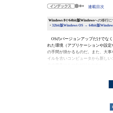
連載目次
Windows 8
や
64bit版Windows
への移行に
・
32bit版Windows OS → 64bit版Win
OSのバージョンアップだけでなく
れた環境（アプリケーションや設定
の手間が掛かるものだ。また、大事
イルを古いコンピュータから新しい
タの喪失にもつながりかねない。
Windows 7のリリースに伴い、
Windows XPからWindows 7へ
ーは少なくないだろう。ところが、すでに
長く使用している場合、ハードウェ
しており、ハードウェアごと代替す
いと思われる。残念ながら、後述するよ