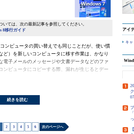
ついては、次の最新記事を参照してください。
アイ
dows 8移行ガイド
キャ
コンピュータの買い替えでも同じことだが、使い慣
など）を新しいコンピュータに移す作業は、かなり
Wind
な電子メールのメッセージや文書データなどのファ
コンピュータにコピーする際、漏れが生じるとデー
2
これまで使用していた
ク
0
の移行を検討しているユーザ
・
XP→Win 7丸ごと引っ越しテク
続きを読む
・
Win 7導入ハードウェア・ガイド
Windows XPを
・
XP→Win 7移行支援記事集
「
アが陳腐化・老朽化
るケースが少なくな
1
|
2
|
3
|
4
|
5
|
6
次のページへ
うに、Windows
【