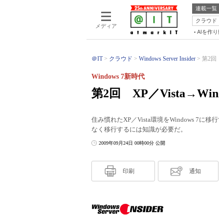
連載一覧
クラウド
メディア
AIを作
＠IT
クラウド
Windows Server Insider
第2回 
Windows 7新時代
第2回 XP／Vista→Wi
住み慣れたXP／Vista環境をWindows 
なく移行するには知識が必要だ。
2009年09月24日 00時00分 公開
印刷
通知