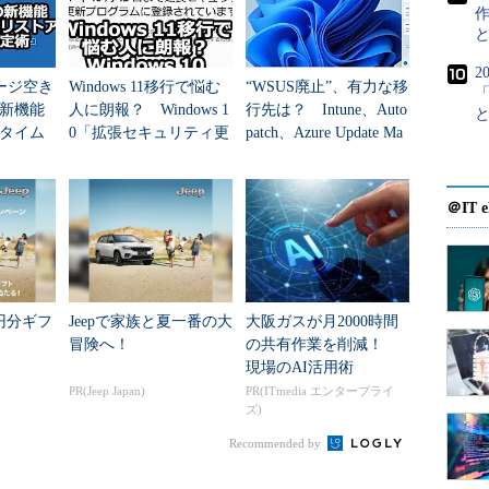
タのバックアップを取っておく必要があるのはいう
作
2
レージ空き
Windows 11移行で悩む
“WSUS廃止”、有力な移
Windows 7への移行手順を解説する。
新機能
人に朗報？ Windows 1
行先は？ Intune、Auto
タイム
0「拡張セキュリティ更
patch、Azure Update Ma
なと賢
新（ESU）」が期間延
nagerの違いを整...
長へ
行ノウハウを知りたい！なら
＠IT e
7への移行はさまざまな注意が必要
万円分ギフ
Jeepで家族と夏一番の大
大阪ガスが月2000時間
冒険へ！
の共有作業を削減！
現場のAI活用術
PR(Jeep Japan)
PR(ITmedia エンタープライ
ズ)
Recommended by