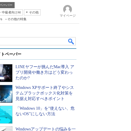
ペーパー
・中級者向けAI
その他
マイページ
ws
その他の特集
イトペーパー
LINEヤフーが挑んだMac導入 ア
プリ開発や働き方はどう変わっ
たのか?
Windows XPサポート終了やシス
k
テムブラックボックス化対策を
見据え対応すべきポイント
「Windows 10」を“使えない、危
ないOS”にしない方法
Windowsアップデートの悩みを一