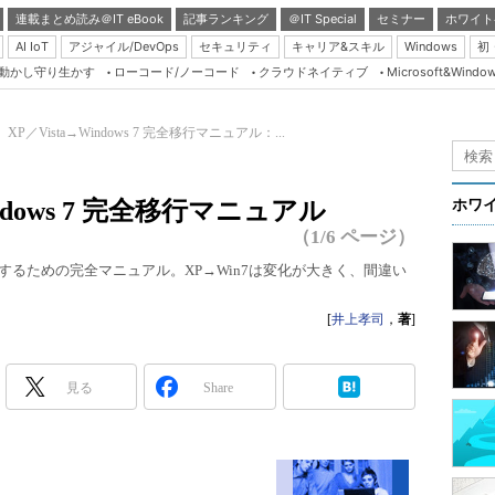
連載まとめ読み＠IT eBook
記事ランキング
＠IT Special
セミナー
ホワイト
AI IoT
アジャイル/DevOps
セキュリティ
キャリア&スキル
Windows
初
り動かし守り生かす
ローコード/ノーコード
クラウドネイティブ
Microsoft&Windo
Server & Storage
HTML5 + UX
XP／Vista→Windows 7 完全移行マニュアル：...
Smart & Social
Coding Edge
ndows 7 完全移行マニュアル
ホワ
Java Agile
（1/6 ページ）
Database Expert
7に移行するための完全マニュアル。XP→Win7は変化が大きく、間違い
Linux ＆ OSS
[
井上孝司
，
著
]
Master of IP Networ
Security & Trust
見る
Share
Test & Tools
Insider.NET
ブログ