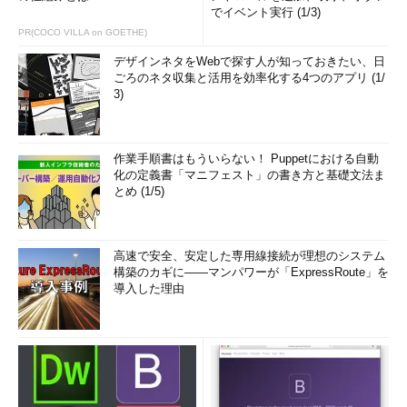
でイベント実行 (1/3)
PR(COCO VILLA on GOETHE)
デザインネタをWebで探す人が知っておきたい、日
ごろのネタ収集と活用を効率化する4つのアプリ (1/
3)
作業手順書はもういらない！ Puppetにおける自動
化の定義書「マニフェスト」の書き方と基礎文法ま
とめ (1/5)
高速で安全、安定した専用線接続が理想のシステム
構築のカギに――マンパワーが「ExpressRoute」を
導入した理由