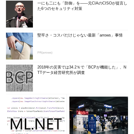
一にも二にも「防御」を――元CIAのCISOが提言し
た6つのセキュリティ対策
堅牢さ・コスパだけじゃない最新「arrows」事情
PR(arrows)
2018年の災害では34.2％で「BCPが機能した」、N
TTデータ経営研究所が調査