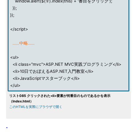
window.alert($('li').index(this) + '番目をクリック');
});
});
</script>
……中略……
<ul>
<li class="mvc">ASP.NET MVC実践プログラミング</li>
<li>10日でおぼえるASP.NET入門教室</li>
<li>JavaScriptマスターブック</li>
</ul>
リスト085 クリックされた<li>要素が何番目のものであるかを表示
（Index.html）
このHTMLを実際にブラウザで開く