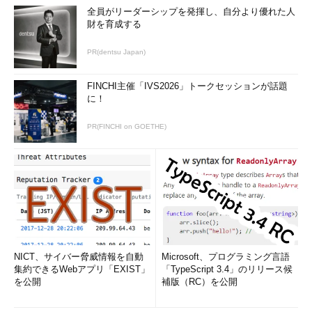
全員がリーダーシップを発揮し、自分より優れた人
財を育成する
PR(dentsu Japan)
FINCHI主催「IVS2026」トークセッションが話題
に！
PR(FINCHI on GOETHE)
NICT、サイバー脅威情報を自動
Microsoft、プログラミング言語
集約できるWebアプリ「EXIST」
「TypeScript 3.4」のリリース候
を公開
補版（RC）を公開