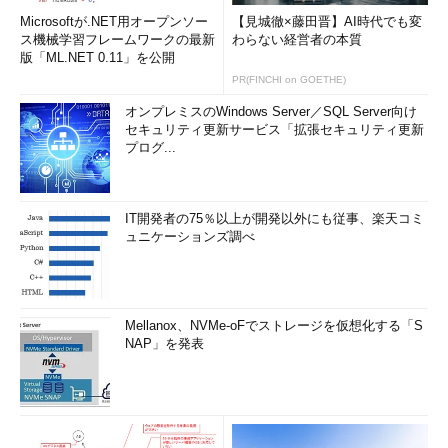
Microsoftが.NET用オープンソー
【見城徹×藤田晋】AI時代でも変
ス機械学習フレームワークの最新
わらない経営者の本質
版「ML.NET 0.11」を公開
PR(FINCHI on GOETHE)
オンプレミスのWindows Server／SQL Server向け
セキュリティ更新サービス「拡張セキュリティ更新
プログ...
IT開発者の75％以上が開発以外にも従事、楽天コミ
ュニケーションズ調べ
Mellanox、NVMe-oFでストレージを仮想化する「S
NAP」を発表