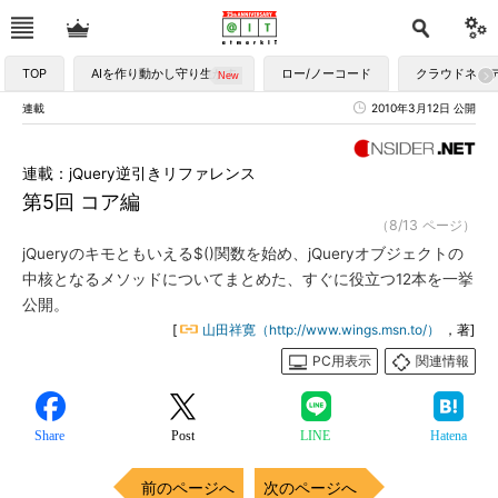
TOP
AIを作り動かし守り生かす
ロー/ノーコード
クラウドネイ
連載
2010年3月12日 公開
連載：jQuery逆引きリファレンス
第5回 コア編
（8/13 ページ）
jQueryのキモともいえる$()関数を始め、jQueryオブジェクトの
中核となるメソッドについてまとめた、すぐに役立つ12本を一挙
公開。
[
山田祥寛（http://www.wings.msn.to/）
，著]
PC用表示
関連情報
Share
Post
LINE
Hatena
前のページへ
次のページへ