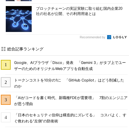
ブロックチェーンの実証実験に取り組む国内企業20
社の社名が公開、その利用用途とは
Recommended by
総合記事ランキング
Google、AIブラウザ「Disco」発表 「Gemini 3」がタブ上でユー
ザーのためのオリジナルWebアプリを自動生成
トークンコストを10分の1に 「GitHub Copilot」はどう削減した
のか
「AIがコードを書く時代、新職種FDEが需要増」 7割のエンジニア
が思う理由
「日本のセキュリティ信仰は構造的にズレてる」 コスパよく、す
ぐ救われる“左側”の防衛術