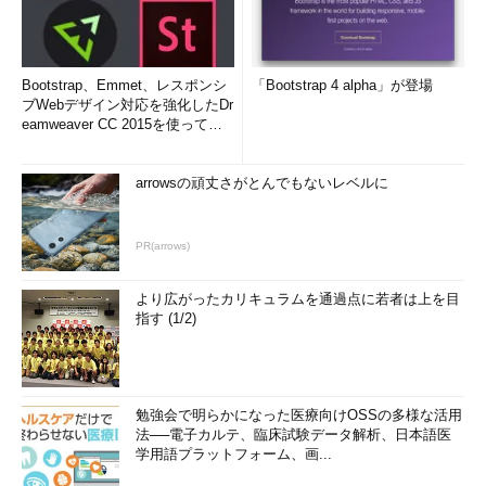
Bootstrap、Emmet、レスポンシ
「Bootstrap 4 alpha」が登場
ブWebデザイン対応を強化したDr
eamweaver CC 2015を使って
み...
arrowsの頑丈さがとんでもないレベルに
PR(arrows)
より広がったカリキュラムを通過点に若者は上を目
指す (1/2)
勉強会で明らかになった医療向けOSSの多様な活用
法──電子カルテ、臨床試験データ解析、日本語医
学用語プラットフォーム、画...