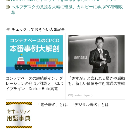
ヘルプデスクの負担を大幅に軽減、カルビーに学ぶPC管理改
革
チェックしておきたい人気記事
コンテナベースの継続的インテグ
「さすが」と言われる驚きや感動
レーションの利点／課題と、CIパ
を。新しい価値を生む電通の挑戦
イプライン、Docker Build高速化
のコツ (1/2...
PR(dentsu Japan)
「電子署名」とは、「デジタル署名」とは