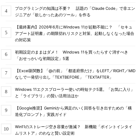
プログラミングの知識は不要？ 話題の「Claude Code」で非エン
ジニアが「欲しかったあのツール」を作る
【最終案内】2026年6月にWindows 11が起動不能に？ 「セキュ
アブート証明書」の期限切れリスクと対策、起動しなくなった場合
の対応策
初期設定のままはダメ！ Windows 11を買ったらすぐ消すべき
「おせっかいな初期設定」5選
【Excel新関数】「@の前」「都道府県だけ」をLEFT／RIGHT／MID
なしで一発切り出し「TEXTBEFORE」「TEXTAFTER」
Windows 11エクスプローラー使いの時短テク5選。「お気に入り」
と「ライブラリ」の賢い活用法ほか
【Google推奨】Geminiから満足のいく回答を引き出すための「構
造化プロンプト」実践ガイド
Win11のストレージ空き容量が激減？ 新機能「ポイントインタイ
ムリストア」のわなと賢い設定術