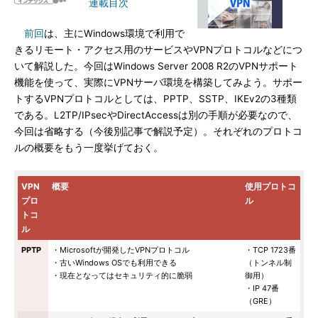
連載目次
前回
は、主にWindows環境で利用で
きるリモート・アクセス用のサービスやVPNプロトコルなどにつ
いて解説した。今回はWindows Server 2008 R2のVPNサポート
機能を使って、実際にVPNサーバ環境を構築してみよう。サポー
トするVPNプロトコルとしては、PPTP、SSTP、IKEv2の3種類
である。L2TP/IPsecやDirectAccessは別の手順が必要なので、
今回は省略する（今後別記事で解説予定）。それぞれのプロトコ
ルの概要をもう一度挙げておく。
VPN
概要
使用プロトコ
プロ
ル
トコ
ル
PPTP
・Microsoftが開発したVPNプロトコル
・TCP 1723番
・古いWindows OSでも利用できる
（トンネル制
・現在となってはセキュリティ的に脆弱
御用）
・IP 47番
（GRE）