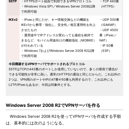
SSTP
・HTTPSポート経由で利用できるVPNプロトコル
・TCP 443番
・Windows Vista SP1／Windows Server 2008以降
（HTTPS）
で利用可能
IKEv2
・IPsecと同じだが、キー情報交換などの機能を
・UDP 500番
IKEv1から整理・強化し、安全性／相互運用性を向上
（ISAKMP）
させたもの
・UDP 4500
・運用途中でIPアドレスが変わっても接続を維持で
番（IPsec／
きるなど、モバイル用途向けの機能強化（MOBIKE）
NAT）
が行われている
・IP 50番
・Windows 7およびWindows Server 2008 R2以降
（ESP）
で利用可能
今回構築するVPNサーバでサポートされるプロトコル
SSTPはTCPの443番のポートしか使用していないので、多くの環境で通信が
できる可能性が非常に高い。通常のHTTPSの通信と同じだからだ。これ以外の
2つは、VPN用のポートやIPの47番や50番も利用するので、これ以外にも
L2TP/IPsecもあるが、今回は対象外とする。
Windows Server 2008 R2でVPNサーバを作る
Windows Server 2008 R2を使ってVPNサーバを作成する手順
は、基本的には次のようになる。