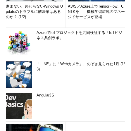
進まない、終わらないWindows U
AWS／Azure上でTensorFlow、C
pdateのトラブルに解決策はある
NTKを――機械学習環境のマネー
のか？ (1/2)
ジドサービスが登場
AzureでIoTプロジェクトを共同検証する「IoTビジ
ネス共創ラボ」
「LINE」に「Webカメラ」、のぞき見られた1月 (1/
3)
AngularJS