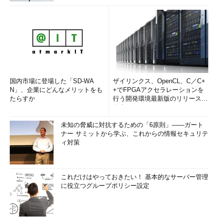
国内市場に登場した「SD-WA
ザイリンクス、OpenCL、C／C+
N」、企業にどんなメリットをも
+でFPGAアクセラレーションを
たらすか
行う開発環境最新版のリリースを
発表
未知の脅威に対抗するための「6原則」――ガート
ナー サミットから学ぶ、これからの情報セキュリテ
ィ対策
これだけはやっておきたい！ 基本的なサーバー管理
に役立つグループポリシー設定