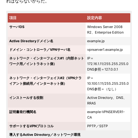
ればならないからだ。
項目
設定内容
サーバOS
Windows Server 2008
R2、Enterprise Edition
Active Directoryドメイン名
example.jp
ドメイン・コントローラ／VPNサーバ名
vpnserver1.example.jp
ネットワーク・インターフェイス#1（内部ネット
IP＝
ワーク用／イントラネット側）
172.16.1.11/255.255.255.0
DNS参照＝127.0.0.1
ネットワーク・インターフェイス#2（VPNクラ
IP＝
イアント接続用／インターネット側）
10.100.1.11/255.255.255.0
DNS参照＝（なし）
インストールする役割
Active Directory、DNS、
RRAS
証明書発行機関名
example-VPNSERVER1-
CA
サポートするVPNプロトコル
PPTP／SSTP
導入するActive Directory／ネットワーク環境