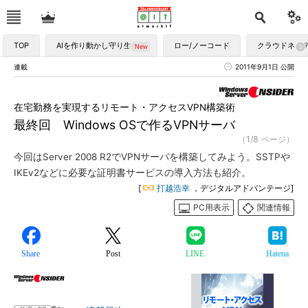
TOP
AIを作り動かし守り生かす
ロー/ノーコード
クラウドネイ
連載
2011年9月1日 公開
在宅勤務を実現するリモート・アクセスVPN構築術
最終回 Windows OSで作るVPNサーバ
（1/8 ページ）
今回はServer 2008 R2でVPNサーバを構築してみよう。SSTPや
IKEv2などに必要な証明書サービスの導入方法も紹介。
[
打越浩幸
，デジタルアドバンテージ]
PC用表示
関連情報
Share
Post
LINE
Hatena