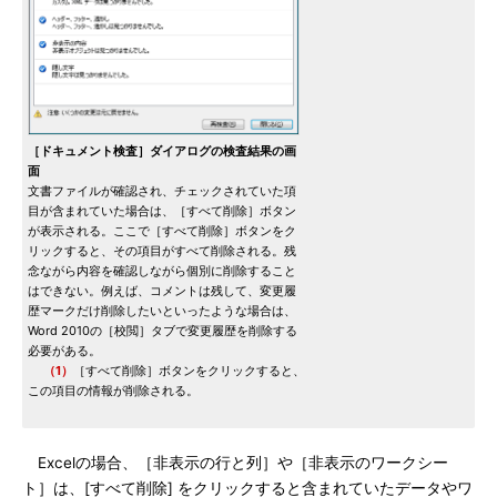
［ドキュメント検査］ダイアログの検査結果の画
面
文書ファイルが確認され、チェックされていた項
目が含まれていた場合は、［すべて削除］ボタン
が表示される。ここで［すべて削除］ボタンをク
リックすると、その項目がすべて削除される。残
念ながら内容を確認しながら個別に削除すること
はできない。例えば、コメントは残して、変更履
歴マークだけ削除したいといったような場合は、
Word 2010の［校閲］タブで変更履歴を削除する
必要がある。
（1）
［すべて削除］ボタンをクリックすると、
この項目の情報が削除される。
Excelの場合、［非表示の行と列］や［非表示のワークシー
ト］は、[すべて削除] をクリックすると含まれていたデータやワ