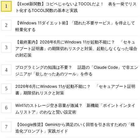
【Excel新関数】コピペじゃないよTOCOLだよ！ 表を一発でリス
ト化するTOCOL関数の基本と実践
【Windows 11ダイエット術】「隠れた不要サービス」を停止して
軽量化する
【最終案内】2026年6月にWindows 11が起動不能に？ 「セキュ
アブート証明書」の期限切れリスクと対策、起動しなくなった場合
の対応策
プログラミングの知識は不要？ 話題の「Claude Code」で非エン
ジニアが「欲しかったあのツール」を作る
2026年6月にWindows 11が起動不能に？ 「セキュアブート証明
書」期限切れリスクと対策
Win11のストレージ空き容量が激減？ 新機能「ポイントインタイ
ムリストア」のわなと賢い設定術
【Google推奨】Geminiから満足のいく回答を引き出すための「構
造化プロンプト」実践ガイド