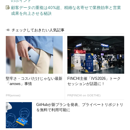
のポイント
顧客データの重複は40%超、精緻な名寄せで業務効率と営業
成果を向上させる秘訣
チェックしておきたい人気記事
堅牢さ・コスパだけじゃない最新
FINCHI主催「IVS2026」トーク
「arrows」事情
セッションが話題に！
PR(arrows)
PR(FINCHI on GOETHE)
GitHubが新プランを発表、プライベートリポジトリ
を無料で利用可能に