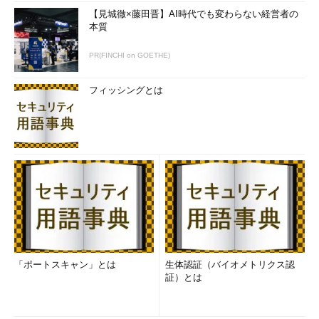
【見城徹×藤田晋】AI時代でも変わらない経営者の
本質
PR(FINCHI on GOETHE)
フィッシングとは
「ポートスキャン」とは
生体認証（バイオメトリクス認
証）とは