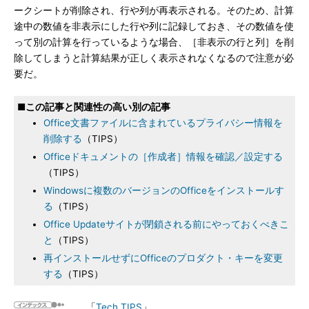
ークシートが削除され、行や列が再表示される。そのため、計算
途中の数値を非表示にした行や列に記録しておき、その数値を使
って別の計算を行っているような場合、［非表示の行と列］を削
除してしまうと計算結果が正しく表示されなくなるので注意が必
要だ。
■この記事と関連性の高い別の記事
Office文書ファイルに含まれているプライバシー情報を
削除する
（TIPS）
Officeドキュメントの［作成者］情報を確認／設定する
（TIPS）
Windowsに複数のバージョンのOfficeをインストールす
る
（TIPS）
Office Updateサイトが閉鎖される前にやっておくべきこ
と
（TIPS）
再インストールせずにOfficeのプロダクト・キーを変更
する
（TIPS）
「
Tech TIPS
」