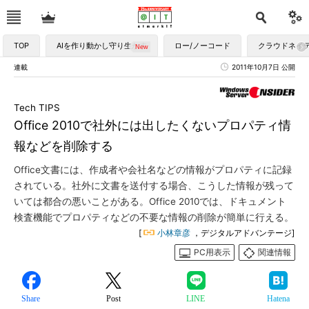
TOP
AIを作り動かし守り生かす
ロー/ノーコード
クラウドネイ
連載
2011年10月7日 公開
Tech TIPS
Office 2010で社外には出したくないプロパティ情
報などを削除する
Office文書には、作成者や会社名などの情報がプロパティに記録
されている。社外に文書を送付する場合、こうした情報が残って
いては都合の悪いことがある。Office 2010では、ドキュメント
検査機能でプロパティなどの不要な情報の削除が簡単に行える。
[
小林章彦
，デジタルアドバンテージ]
PC用表示
関連情報
Share
Post
LINE
Hatena