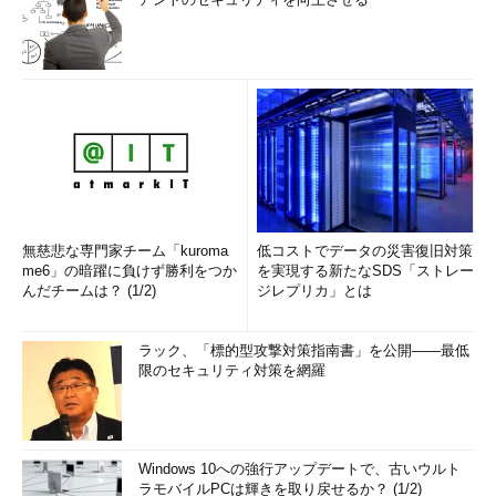
無慈悲な専門家チーム「kuroma
低コストでデータの災害復旧対策
me6」の暗躍に負けず勝利をつか
を実現する新たなSDS「ストレー
んだチームは？ (1/2)
ジレプリカ」とは
ラック、「標的型攻撃対策指南書」を公開――最低
限のセキュリティ対策を網羅
Windows 10への強行アップデートで、古いウルト
ラモバイルPCは輝きを取り戻せるか？ (1/2)