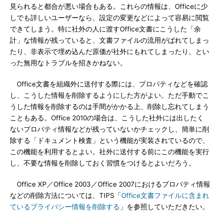
見られると都合が悪い場合もある。これらの情報は、Officeに少
しでも詳しいユーザーなら、設定の変更などによって容易に閲覧
できてしまう。特に社外の人に渡すOffice文書にこうした「余
計」な情報が残っていると、文書ファイルの流用がばれてしまっ
たり、非表示で埋め込んだ原価が社外にもれてしまったり、とい
った無用なトラブルを招きかねない。
Office文書を組織外に送付する際には、プロパティなどを確認
し、こうした情報を削除するようにした方がよい。ただ手動でこ
うした情報を削除するのは手間がかかる上、削除し忘れてしまう
こともある。Office 2010の場合は、こうした社外には出したく
ないプロパティ情報などが残っていないかチェックし、簡単に削
除する「ドキュメント検査」という機能が実装されているので、
この機能を利用するとよい。社外に送付する前にこの機能を実行
し、不要な情報を削除しておく習慣をつけるとよいだろう。
Office XP／Office 2003／Office 2007におけるプロパティ情報
などの削除方法については、TIPS「
Office文書ファイルに含まれ
ているプライバシー情報を削除する
」を参照していただきたい。