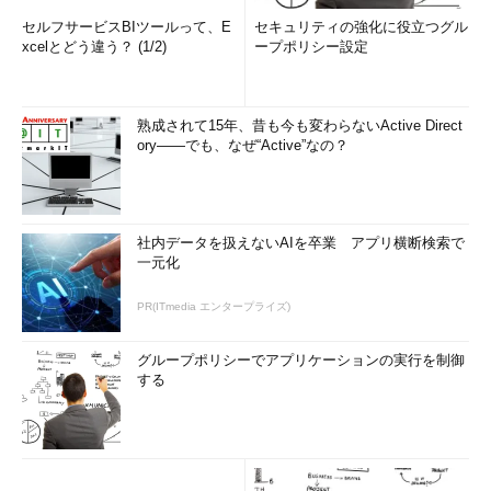
セルフサービスBIツールって、E
セキュリティの強化に役立つグル
xcelとどう違う？ (1/2)
ープポリシー設定
熟成されて15年、昔も今も変わらないActive Direct
ory――でも、なぜ“Active”なの？
社内データを扱えないAIを卒業 アプリ横断検索で
一元化
PR(ITmedia エンタープライズ)
グループポリシーでアプリケーションの実行を制御
する