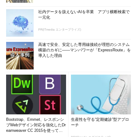
社内データを扱えないAIを卒業 アプリ横断検索で
一元化
PR(ITmedia エンタープライズ)
高速で安全、安定した専用線接続が理想のシステム
構築のカギに――マンパワーが「ExpressRoute」を
導入した理由
Bootstrap、Emmet、レスポンシ
生産性を守る“定期健診”型アプロ
ブWebデザイン対応を強化したDr
ーチ
eamweaver CC 2015を使って
み...