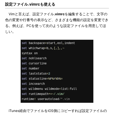
設定ファイル.vimrcも使える
Vimと言えば、設定ファイル
.vimrc
を編集することで、文字の
色の変更や行番号の表示など、さまざまな機能の設定を変更でき
る。例えば、PCを使って次のような設定ファイルを用意してほ
しい。
set
 backspace
=
start
,
eol
,
set
 whichwrap
=
b
,
s
,[,],,~
set
set
set
set
 laststatus
=
2
set
 statusline
=%
F
%
r
%
h
%=
set
set
 wildmenu wildmode
=
list
:
set
 runtimepath
+=~
/.vim/
runtime
!
 userautoload
/*.vim
iTunes経由でファイルをiOS側にコピーすれば設定ファイルの