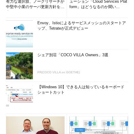
有力な選択肢、ノークリサーチが
ューション「Cloud Services Plat
中堅中小業のサーバ更新方針を調
form」はどうなるのか聞い...
査
Envoy、Istioによるサービスメッシュのスタートア
ップ、Tetrateが正式デビュー
シェア別荘「COCO VILLA Owners」3選
PR(COCO VILLA on GOETHE)
【Windows 10】できる人は知っているキーボード
ショートカット