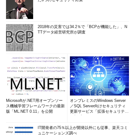
2018年の災害では34.2％で「BCPが機能した」、N
TTデータ経営研究所が調査
Microsoftが.NET用オープンソー
オンプレミスのWindows Server
ス機械学習フレームワークの最新
／SQL Server向けセキュリティ
版「ML.NET 0.11」を公開
更新サービス「拡張セキュリティ
更新プログ...
IT開発者の75％以上が開発以外にも従事、楽天コミ
ュニケーションズ調べ