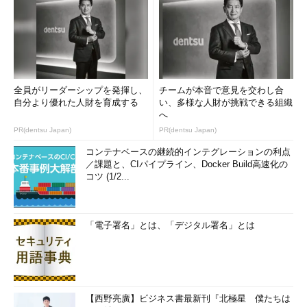
全員がリーダーシップを発揮し、
チームが本音で意見を交わし合
自分より優れた人財を育成する
い、多様な人財が挑戦できる組織
へ
PR(dentsu Japan)
PR(dentsu Japan)
コンテナベースの継続的インテグレーションの利点
／課題と、CIパイプライン、Docker Build高速化の
コツ (1/2...
「電子署名」とは、「デジタル署名」とは
【西野亮廣】ビジネス書最新刊『北極星 僕たちは