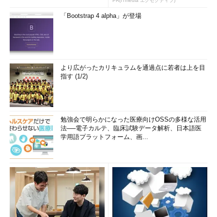
PR(ITmedia エグゼクティブ)
「Bootstrap 4 alpha」が登場
より広がったカリキュラムを通過点に若者は上を目
指す (1/2)
勉強会で明らかになった医療向けOSSの多様な活用
法──電子カルテ、臨床試験データ解析、日本語医
学用語プラットフォーム、画...