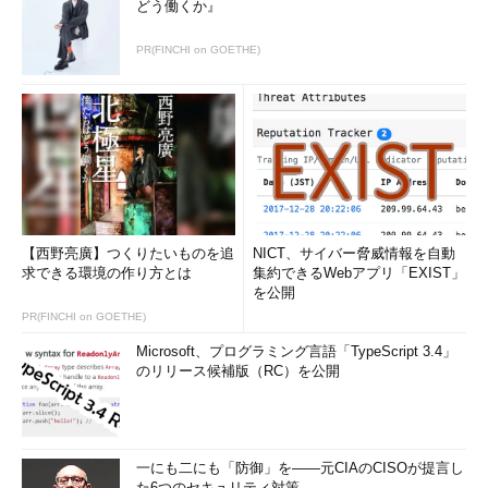
どう働くか』
PR(FINCHI on GOETHE)
【西野亮廣】つくりたいものを追
NICT、サイバー脅威情報を自動
求できる環境の作り方とは
集約できるWebアプリ「EXIST」
を公開
PR(FINCHI on GOETHE)
Microsoft、プログラミング言語「TypeScript 3.4」
のリリース候補版（RC）を公開
一にも二にも「防御」を――元CIAのCISOが提言し
た6つのセキュリティ対策