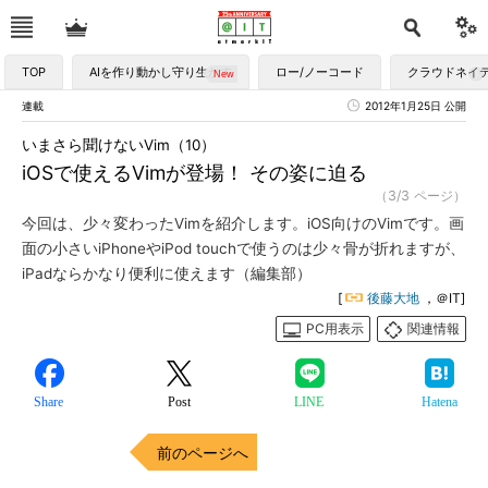
TOP
AIを作り動かし守り生かす
ロー/ノーコード
クラウドネイ
連載
2012年1月25日 公開
いまさら聞けないVim（10）
iOSで使えるVimが登場！ その姿に迫る
（3/3 ページ）
今回は、少々変わったVimを紹介します。iOS向けのVimです。画
面の小さいiPhoneやiPod touchで使うのは少々骨が折れますが、
iPadならかなり便利に使えます（編集部）
[
後藤大地
，＠IT]
PC用表示
関連情報
Share
Post
LINE
Hatena
前のページへ