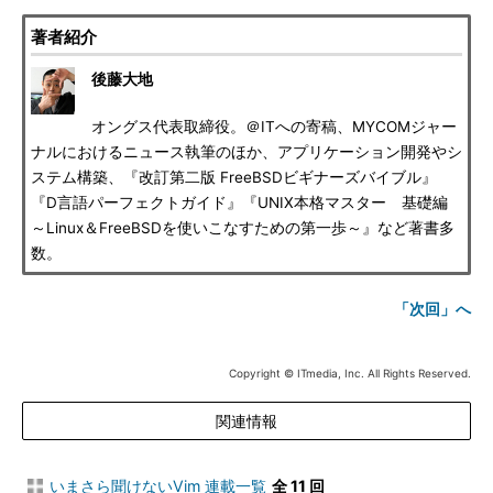
著者紹介
後藤大地
オングス代表取締役。＠ITへの寄稿、MYCOMジャー
ナルにおけるニュース執筆のほか、アプリケーション開発やシ
ステム構築、『改訂第二版 FreeBSDビギナーズバイブル』
『D言語パーフェクトガイド』『UNIX本格マスター 基礎編
～Linux＆FreeBSDを使いこなすための第一歩～』など著書多
数。
「次回」へ
Copyright © ITmedia, Inc. All Rights Reserved.
関連情報
いまさら聞けないVim 連載一覧
全 11 回