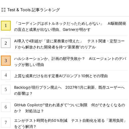
Test & Tools 記事ランキング
「コーディングはボトルネックだったためしがない」 AI駆動開発
の盲点と成果が出ない理由、Gartnerが明かす
AI導入で4割超が「逆に業務量が増えた」 テスト関連・定型コー
ドから解放された開発者を待つ“新業務”のリアル
ハルシネーションか、計画の順守失敗か？ AIエージェントのデバ
ッグが難しい理由
上質な成果だけを出す定番AIプロンプト10例とその理由
Backlogが現行プラン廃止へ 2027年1月に刷新、既存ユーザーへ
の影響は？
GitHub Copilotが“使われ過ぎて”ついに制限 何ができなくなるの
か？ 対処法は？
エンがテスト時間を約50％削減 テスト自動化を巡る「運用負荷」
をどう解消？