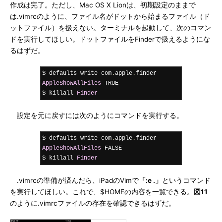
作成は完了。ただし、Mac OS X Lionは、初期設定のままで
は.vimrcのように、ファイル名がドットから始まるファイル（ド
ットファイル）を扱えない。ターミナルを起動して、次のコマン
ドを実行してほしい。ドットファイルをFinderで扱えるようにな
るはずだ。
$ defaults write com
.
apple
.
finder 
AppleShowAllFiles
 TRUE

$ killall 
Finder
設定を元に戻すには次のようにコマンドを実行する。
$ defaults write com
.
apple
.
finder 
AppleShowAllFiles
 FALSE

$ killall 
Finder
.vimrcの準備が済んだら、iPadのVimで
「:e .」
というコマンド
を実行してほしい。これで、$HOMEの内容を一覧できる。
図11
のように.vimrcファイルの存在を確認できるはずだ。