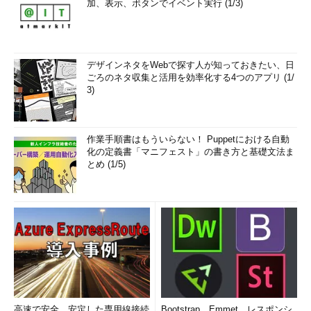
加、表示、ボタンでイベント実行 (1/3)
デザインネタをWebで探す人が知っておきたい、日
ごろのネタ収集と活用を効率化する4つのアプリ (1/
3)
作業手順書はもういらない！ Puppetにおける自動
化の定義書「マニフェスト」の書き方と基礎文法ま
とめ (1/5)
高速で安全、安定した専用線接続
Bootstrap、Emmet、レスポンシ