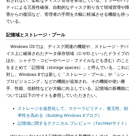
右されない、柔軟なディスク管理を実現している。ミラーやパリ
ティによる冗長性確保、自動的なディスク割り当て領域管理や障
害からの復旧など、管理者の手間を大幅に軽減させる機能も持っ
ている。
記憶域とストレージ・プール
Windows OSでは、ディスク関連の機能や、ストレージ・デバ
イス上に確保されたデータ保存領域（C:やD:といったドライブの
ほか、シャドウ・コピーやページ・ファイルなども含む）のこと
をまとめて「記憶域（storage spaces）」と呼んでいる。これに
対し、Windows 8では新しく「ストレージ・プール」や「シン・
プロビジョニング」などの機能が追加され、その機能や使い勝
手、性能、信頼性などが大幅に向上している。記憶域の新機能に
ついては以下のサイトも参照していただきたい。
ストレージを仮想化して、スケーラビリティ、復元性、効
率性を高める（Building Windows 8ブログ）
記憶域に関するテクニカル プレビュー（TechNetサイト）