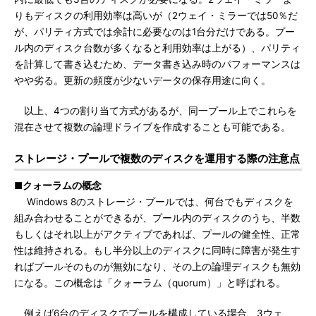
りもディスクの利用効率は高いが（2ウェイ・ミラーでは50％だ
が、パリティ方式では余計に必要なのは1台分だけである。プー
ル内のディスク台数が多くなると利用効率は上がる）、パリティ
を計算して書き込むため、データ書き込み時のパフォーマンスは
やや劣る。更新の頻度が少ないデータの保存用途に向く。
以上、4つの割り当て方式があるが、同一プール上でこれらを
混在させて複数の論理ドライブを作成することも可能である。
ストレージ・プールで複数のディスクを運用する際の注意点
■クォーラムの概念
Windows 8のストレージ・プールでは、何台でもディスクを
組み合わせることができるが、プール内のディスクのうち、半数
もしくはそれ以上がアクティブであれば、プールの健全性、正常
性は維持される。もし半分以上のディスクに同時に障害が発生す
ればプールそのものが無効になり、その上の論理ディスクも無効
になる。この概念は「クォーラム（quorum）」と呼ばれる。
例えば6台のディスクでプールを構成している場合、3ウェ