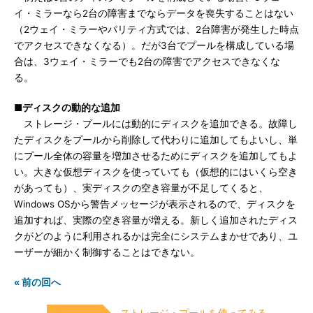
イ・ミラーなら2台の障害までならデータを喪失することはない
（2ウェイ・ミラーやパリティ方式では、2台障害が発生した時点
でアクセスできなくなる）。だが3台でプールを構成している場
合は、3ウェイ・ミラーでも2台の障害でアクセスできなくな
る。
■ディスクの動的な追加
ストレージ・プールには動的にディスクを追加できる。故障し
たディスクをプールから削除して代わりに追加してもよいし、単
にプール全体の容量を増加させるためにディスクを追加してもよ
い。大きな仮想ディスクを使っていても（仮想的にはいくら空き
があっても）、実ディスクの空き容量が不足してくると、
Windows OSから警告メッセージが表示されるので、ディスクを
追加すれば、実際の空き容量が増える。新しく追加されたディス
クがどのように利用されるかは完全にシステムまかせであり、ユ
ーザーが細かく制御することはできない。
« 前の回へ
ストレージ・プールを使ってみる