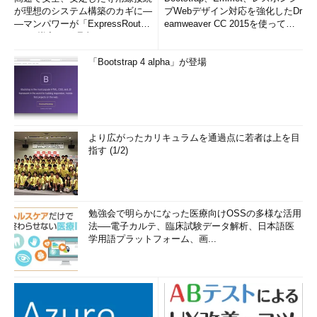
が理想のシステム構築のカギに―
ブWebデザイン対応を強化したDr
―マンパワーが「ExpressRout
eamweaver CC 2015を使って
e」を導入した理由
み...
「Bootstrap 4 alpha」が登場
より広がったカリキュラムを通過点に若者は上を目
指す (1/2)
勉強会で明らかになった医療向けOSSの多様な活用
法──電子カルテ、臨床試験データ解析、日本語医
学用語プラットフォーム、画...