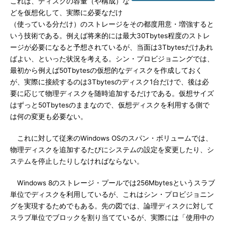
これは、ディスクの容量（や構成）な
どを仮想化して、実際に必要なだけ
（使っている分だけ）のストレージをその都度用意・増強すると
いう技術である。例えば将来的には最大30Tbytes程度のストレ
ージが必要になると予想されているが、当面は3Tbytesだけあれ
ばよい、といった状況を考える。シン・プロビジョニングでは、
最初から例えば50Tbytesの仮想的なディスクを作成しておく
が、実際に接続するのは3Tbytesのディスク1台だけで、後は必
要に応じて物理ディスクを随時追加するだけである。仮想サイズ
はずっと50Tbytesのままなので、仮想ディスクを利用する側で
は何の変更も必要ない。
これに対して従来のWindows OSのスパン・ボリュームでは、
物理ディスクを追加するたびにシステムの設定を変更したり、シ
ステムを停止したりしなければならない。
Windows 8のストレージ・プールでは256Mbytesというスラブ
単位でディスクを利用しているが、これはシン・プロビジョニン
グを実現するためでもある。先の図では、論理ディスクに対して
スラブ単位でブロックを割り当てているが、実際には「使用中の