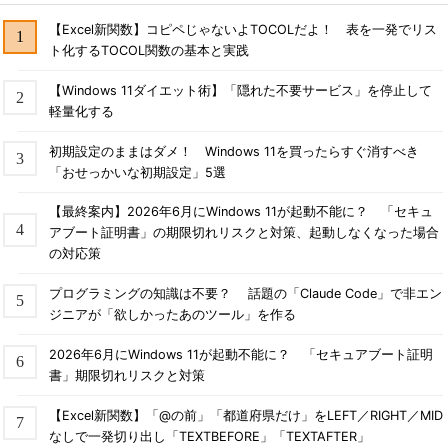
【Excel新関数】コピペじゃないよTOCOLだよ！ 表を一発でリス
ト化するTOCOL関数の基本と実践
【Windows 11ダイエット術】「隠れた不要サービス」を停止して
軽量化する
初期設定のままはダメ！ Windows 11を買ったらすぐ消すべき
「おせっかいな初期設定」5選
【最終案内】2026年6月にWindows 11が起動不能に？ 「セキュ
アブート証明書」の期限切れリスクと対策、起動しなくなった場合
の対応策
プログラミングの知識は不要？ 話題の「Claude Code」で非エン
ジニアが「欲しかったあのツール」を作る
2026年6月にWindows 11が起動不能に？ 「セキュアブート証明
書」期限切れリスクと対策
【Excel新関数】「@の前」「都道府県だけ」をLEFT／RIGHT／MID
なしで一発切り出し「TEXTBEFORE」「TEXTAFTER」