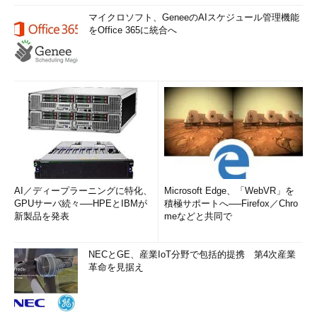
のこと。
マイクロソフト、GeneeのAIスケジュール管理機能
をOffice 365に統合へ
「パリティ」記憶域
これはRAID5のように、データを2台以上のディスクに分散し
て書き込み、データ修復用のパリティ・データをさらに別のディ
スクに書き込む方式である（パリティを書き込むディスクは、デ
フォルトでは固定されておらず、適宜ローテ―トする）。ディス
クが1台障害を起こしてもデータは失われることなく、継続して
アクセスできるが、プール内に最低でも3台のディスクが必要に
なる。ディスクの利用効率は、双方向ミラーの50％、3方向ミラ
ーの33％と比較すると、パリティ方式では余計に必要なのは1台
AI／ディープラーニングに特化、
Microsoft Edge、「WebVR」を
分だけで済む。プール内のディスク台数が多くなるほど利用効率
GPUサーバ続々──HPEとIBMが
積極サポートへ──Firefox／Chro
は高くなる。しかしパリティを計算して書き込むため、データ書
新製品を発表
meなどと共同で
き込み時のパフォーマンスはミラー方式より劣る。更新の頻度が
少ないデータの保存用途に向く。
NECとGE、産業IoT分野で包括的提携 第4次産業
革命を見据え
以上、4つの割り当て方式があるが、同一プール上でこれらを
混在させて複数の論理ドライブを作成することも可能である。