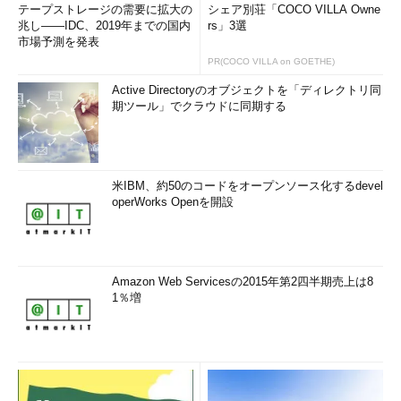
テープストレージの需要に拡大の
シェア別荘「COCO VILLA Owne
兆し――IDC、2019年までの国内
rs」3選
市場予測を発表
PR(COCO VILLA on GOETHE)
Active Directoryのオブジェクトを「ディレクトリ同
期ツール」でクラウドに同期する
記憶域プール
物理ディスクを複数台まとめて（1台でも可）、プ
ールとする。そして作成した論理的な仮想ディス
クに対して、256Mbytesずつ割り当てる。使用す
米IBM、約50のコードをオープンソース化するdevel
る領域にのみブロック（スラブ）を割り当てるの
operWorks Openを開設
で、論理ディスクのサイズは将来を見越してあら
かじめ大きく割り当てておくと、以後の管理が楽
である。このような管理方式を「シン・プロビジ
ョニング」という。ただし物理ディスクの最大合
計サイズを超えてデータを記録することはできな
Amazon Web Servicesの2015年第2四半期売上は8
いので、必要に応じて物理ディスクを追加する。
1％増
この例では4台の物理ディスクをまとめて1つの記憶域プールと
して扱っている。そして、そのプールから3つの論理ディスク
（E:、F:、G:）を作成しているが、記憶域プールがユニークなの