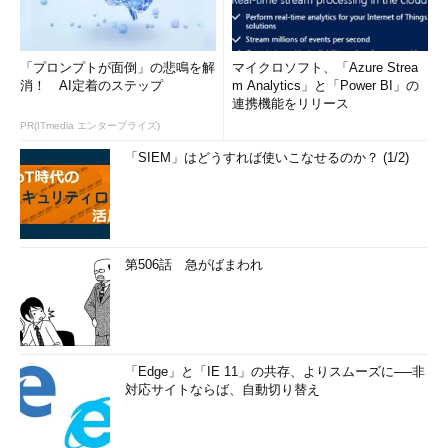
以下、4種類の機能について解説する。なお見出しの名前は日
本語版のWindows 8やWindows Server 2012の管理ツールにおけ
る表記である。
「プロンプトが面倒」の悲鳴を解
マイクロソフト、「Azure Strea
消！ AI定着のステップ
m Analytics」と「Power BI」の
連携機能をリリース
「シンプル（回復性なし）」記憶域
PR(ITmedia エンタープライズ)
これはデータのミラー・セットやパリティ・データを作らな
「SIEM」はどうすれば使いこなせるのか？ (1/2)
い、一番単純な方式である。記憶域プールを構成するディスクは
最低1台でもよく、ディスク容量の仮想化（シン・プロビジョニ
ング）のみを使う場合に利用する。プール内に複数のディスクが
ある場合は、複数のディスクまたがってデータが割り当てられる
ことになるので（スラブ単位で順番に割り当てていく）、アクセ
第506話 急がばまわれ
ス速度の向上も期待できる。だが重複したデータやエラー訂正用
のデータ（パリティ）などは付加されないので、プール中のディ
スクが1台でも障害を起こすと、その論理ディスクへはアクセス
できなくなる。
「Edge」と「IE 11」の共存、よりスムーズに──非
対応サイトならば、自動切り替え
「双方向ミラー（2 way mirror）」記憶域
これはRAID 1のように、同じデータを2台のディスクに分散し