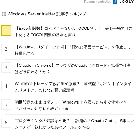
維持できなくなる。これでは（1台までの障害を許容する）双方
Recommended by
向ミラーやパリティと同じであり、意味がない。だがプールに5
Windows Server Insider 記事ランキング
台以上のディスクがあれば、2台の障害が発生しても残りは3台
（過半数）なので、プールの健常性を維持しつつ、双方向ミラー
としても機能する。
【Excel新関数】コピペじゃないよTOCOLだよ！ 表を一発でリス
ト化するTOCOL関数の基本と実践
クォーラムの概念
【Windows 11ダイエット術】「隠れた不要サービス」を停止して
記憶域プールでは、何台でも物理ディスクを組み合わせること
軽量化する
ができるが、プール内の物理ディスクのうち、半数もしくはそれ
【Claude in Chrome】ブラウザのClaude（クロード）拡張で仕事
以上がアクティブであれば、プールの健全性、正常性は維持され
はどう変わるのか？
る（プールの状態は「Healthy」であると判断される）。もし半
分以上のディスクに同時に障害が発生すればプールそのものが無
Win11のストレージ空き容量が激減？ 新機能「ポイントインタイ
効になり、その上の論理ディスクも無効になる。この概念は「
ク
ムリストア」のわなと賢い設定術
ォーラム（quorum）
」と呼ばれる。
初期設定のままはダメ！ Windows 11を買ったらすぐ消すべき
ディスクの動的な追加
「おせっかいな初期設定」5選
記憶域プールには動的にディスクを追加できる。故障したディ
プログラミングの知識は不要？ 話題の「Claude Code」で非エン
スクをプールから削除して代わりに追加してもよいし、単にプー
ジニアが「欲しかったあのツール」を作る
ル全体の容量を増加させるためにディスクを追加してもよい。大