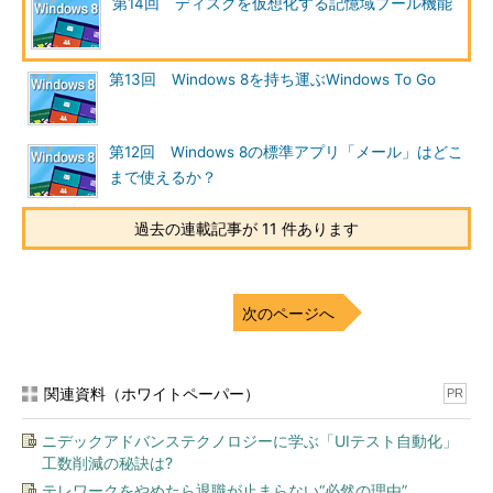
第14回 ディスクを仮想化する記憶域プール機能
PowerShell
記憶域プールに関する機能はすべてPowerShellから操作できる
による管理
ほか、PowerShellでのみ可能な操作もいくつかある
Windows 8／Windows Server 2012におけるディスク記憶域の機能強化点
Windows 8とWindows Server 2012は同じテクノロジに基づいているため、
第13回 Windows 8を持ち運ぶWindows To Go
どちらのOSでも同様に利用可能である。ただしWindows 8の場合は、GUIイ
ンターフェイスでは設定できない機能があるので、場合によっては
PowerShellで操作する必要がある。
第12回 Windows 8の標準アプリ「メール」はどこ
まで使えるか？
新機能は数多くあるが、簡単に言うと、「
記憶域プール
」と
過去の連載記事が 11 件あります
「
シン・プロビジョニング
」が中核の機能といえる。本記事で
は、Windows 8を対象として、記憶域プールの使い方を中心に解
説する。
次のページへ
記憶域プール
「
記憶域プール（storage pool）
」とは、複数の物理ディスク
関連資料（ホワイトペーパー）
PR
を組み合わせて、論理的な大きなディスクとして取り扱う機能で
ある。例えば1Tbytesのディスクと2Tbytesのディスク、
ニデックアドバンステクノロジーに学ぶ「UIテスト自動化」
3Tbytesのディスクの計3台が搭載されている場合、従来は3つの
工数削減の秘訣は?
論理ドライブとして扱うしかなかった。3台合計すれば6Tbytes
テレワークをやめたら退職が止まらない“必然の理由”