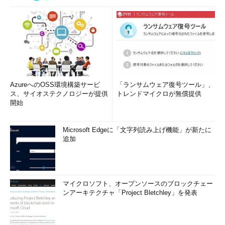
て書き込む方式である。双方向ミラーでは、オリジナルのデータ
と同じコピーをもう1つ作成し、オリジナルとは別の物理ディス
クに配置する。書き込むデータの2倍のディスク領域が必要にな
るが、ディスクが1台障害を起こしてもデータは失われることな
く、継続してアクセスできる。最低でもプール内に2台のディス
クが必要になる。3台以上ある場合でも、1つのデータ・セット
（スラブ）は2台のディスクに分散して記録されるが、どの2台に
AzureへのOSS環境構築サービ
「ランサムウェア復号ツール」、
割り当てられるかは空き容量などに応じて動的に変わる。
ス、サイオステクノロジーが提供
トレンドマイクロが無償提供
開始
「3方向ミラー（3 way mirror）」記憶域
これは双方向ミラーよりもさらにデータの安全性を重視する方
Microsoft Edgeに「文字列読み上げ機能」が新たに
式である。3方向ミラーでは、オリジナルのデータと同じコピー
追加
をもう2つ作成し、それぞれ別の物理ディスクに配置する。書き
込むデータの3倍のディスク領域が必要になるが、ディスクが2
台障害を起こしてもデータは失われることなく、継続してアクセ
スできる。
マイクロソフト、オープンソースのブロックチェー
ンアーキテクチャ「Project Bletchley」を発表
注意
：この方式を利用するためには、プール内に最低でも「5
台」のディスクが必要となる。以下のクォーラムの説明も参照