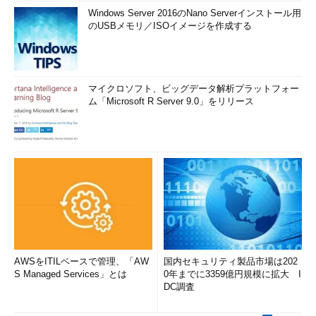
記憶域プールに関する運用上の注意点
Windows Server 2016のNano Serverインストール用
のUSBメモリ／ISOイメージを作成する
以下、いくつか注意すべき点があるので述べておく。
3方向ミラーでは最低5台のディスクが必要
マイクロソフト、ビッグデータ解析プラットフォー
Windows 8やWindows Server 2012の製品版では、3方向ミラ
ム「Microsoft R Server 9.0」をリリース
ーを利用するためには、プール内に5台以上の物理ディスクが必
要となっている。4台以下の物理ディスクしか含まれていないプ
ールでは、3方向ミラーの記憶域は作成できない。ベータ版の
Windows 8ではプール内に3台以上のディスクがあれば利用でき
たが、製品版では5台以上に変更されているので注意していただ
きたい。
3方向ミラーでは、1つのデータを3台のディスクに分散して書
き込むため、最低でも3台あれば利用できそうだが、次の「クォ
ーラム」の概念が導入されて制約が厳しくなったようである。例
AWSをITILベースで管理、「AW
国内セキュリティ製品市場は202
えば3台で構成されたプール上で3方向ミラーを使った場合、2台
S Managed Services」とは
0年までに3359億円規模に拡大 I
の障害でも（つまり残りが1台でも）データはまだアクセスでき
DC調査
るはずだが、クォーラムの制限により、記憶域プールの健常性が