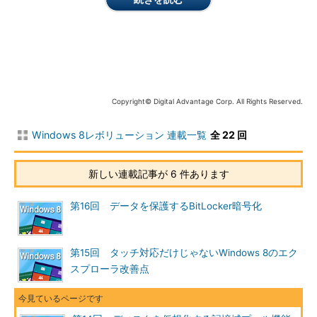
ル
扱う機能。ディスクの実容量や組み合わせ方法、接続インター
フェイス（SATA、USB、SAS、IDEなど）によらず、ユーザー
側からは1つのディスクに見える。一度作成したプールに対し
て、後から動的に物理ディスクを追加したり、故障したディス
クを取り外して交換することも可能
シン・プロ
シン・プロビジョニングとは、ドライブ・サイズを仮想化し、
ビジョニン
実際の容量よりも大きなサイズとして見せる技術。ディスク・
グ
システムに対する初期投資コストを抑えながらも、需要（実際
Copyright© Digital Advantage Corp. All Rights Reserved.
に使用しているディスク・サイズ）に応じて物理ディスクを順
次追加できるようになる。ディスクを追加してもシステム構成
Windows 8レボリューション 連載一覧
全 22 回
の変更作業などは不要
耐障害性の
記憶域プールから仮想ディスクを作成する場合、双方向（2ウェ
向上
イ）ミラーリング、3方向（3ウェイ）ミラーリング、パリティ
新しい連載記事が 6 件あります
のいずれかの冗長性／復元機能と組み合わせられる。バックグ
ラウンドでのインテリジェントな障害からの復旧やドライブの
第16回 データを保護するBitLocker暗号化
ホット・スペアなどにより、サービスの可用性を維持できる。
プールを構成するディスクの過半数が正常に動作していればプ
ールは正常に機能し、冗長構成の仮想ディスクは適切に代替処
理などが行われる
第15回 タッチ対応だけじゃないWindows 8のエク
ストライピ
記憶域プールに複数の物理ディスクがある場合、それらのディ
スプローラ改善点
ングによる
スク全体に分散して記録する。2台だけでなく、3台以上組み合
性能向上
わせたストライピングも可能で、パフォーマンス向上が期待で
きる