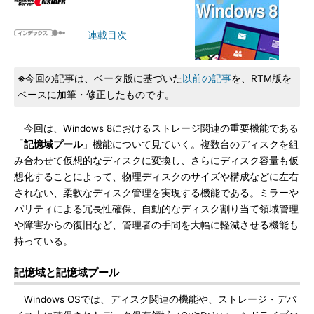
連載目次
※
今回の記事は、ベータ版に基づいた
以前の記事
を、RTM版を
ベースに加筆・修正したものです。
今回は、Windows 8におけるストレージ関連の重要機能である
「
記憶域プール
」機能について見ていく。複数台のディスクを組
み合わせて仮想的なディスクに変換し、さらにディスク容量も仮
想化することによって、物理ディスクのサイズや構成などに左右
されない、柔軟なディスク管理を実現する機能である。ミラーや
パリティによる冗長性確保、自動的なディスク割り当て領域管理
や障害からの復旧など、管理者の手間を大幅に軽減させる機能も
持っている。
記憶域と記憶域プール
Windows OSでは、ディスク関連の機能や、ストレージ・デバ