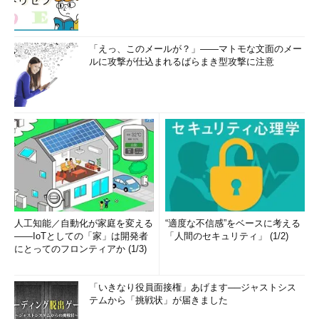
考えればよいだろう。これにより、例えば物理ディスクが1つし
かない場合でも、10Tbytesや20Tbytesといった巨大な論理ディ
スクを（複数）作成できる。ただし、Windows OSやNTFSなど
「えっ、このメールが？」――マトモな文面のメー
の制約により、現在のWindows 8で作成可能な最大仮想ディス
ルに攻撃が仕込まれるばらまき型攻撃に注意
ク・サイズは63Tbytesに制限されている。また、一度確保され
た使用済み領域は、その上にあるファイルを削除しても解放され
ることはない。必要なら論理ディスクを完全に削除して対応す
る。
なおストレージに対して最大限の性能を求めたり、動的な利用
によるフラグメンテーションを避けるために、従来のような固定
的な割り当て（シック・プロビジョニング）をしたい場合もある
だろう。その場合は、あらかじめディスクの全領域を確保するタ
イプの論理ディスクを作成すればよい。この方法では、ディス
人工知能／自動化が家庭を変える
“適度な不信感”をベースに考える
ク・サイズの仮想化は利用できないので、物理ディスク容量を超
――IoTとしての「家」は開発者
「人間のセキュリティ」 (1/2)
える論理ディスクは作成できないが、それ以外の記憶域プールの
にとってのフロンティアか (1/3)
機能はすべて利用できる。
「いきなり役員面接権」あげます──ジャストシス
冗長性機能と組み合わせられる記憶域プール
テムから「挑戦状」が届きました