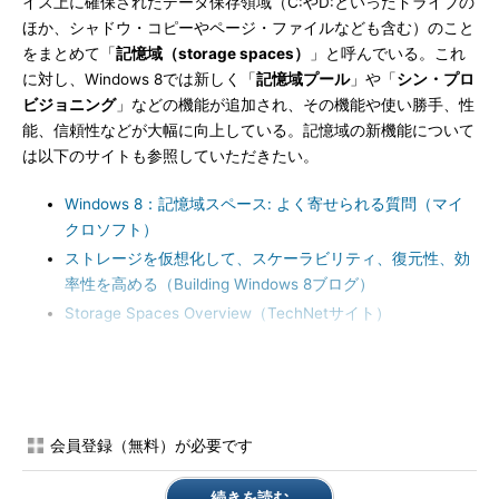
イス上に確保されたデータ保存領域（C:やD:といったドライブの
ほか、シャドウ・コピーやページ・ファイルなども含む）のこと
をまとめて「
記憶域（storage spaces）
」と呼んでいる。これ
に対し、Windows 8では新しく「
記憶域プール
」や「
シン・プロ
ビジョニング
」などの機能が追加され、その機能や使い勝手、性
能、信頼性などが大幅に向上している。記憶域の新機能について
は以下のサイトも参照していただきたい。
Windows 8：記憶域スペース: よく寄せられる質問（マイ
クロソフト）
ストレージを仮想化して、スケーラビリティ、復元性、効
率性を高める（Building Windows 8ブログ）
Storage Spaces Overview（TechNetサイト）
Windows 8における記憶域に関する新機能としては、次のよう
なものがある。
会員登録（無料）が必要です
機能
概要
記憶域プー
複数の物理ディスクをまとめて1つの大きな仮想ディスクとして
続きを読む