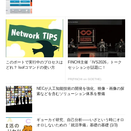
実際に接続するのは3Tbytesのディスク2台だけで、後は必要に
応じて物理ディスクを随時追加する、というふうに運用する。仮
想サイズはずっと50Tbytesのままなので（もちろん途中で拡大
することも可能）、仮想ディスクを利用する側では何の変更も必
要ない。
これに対して従来のWindows OSのスパン・ボリュームでは、
物理ディスクを追加するたびにシステムの設定を変更したり、シ
ステムを停止したりしなければならない。
このポートで実行中のプロセスは
FINCHI主催「IVS2026」トーク
どれ？ lsofコマンドの使い方
セッションが話題に！
Windows 8の記憶域プールでは256Mbytesというスラブ単位で
ディスクを利用しているが、これはシン・プロビジョニングを実
PR(FINCHI on GOETHE)
現するためでもある。先の図では、論理ディスクに対してスラブ
NECが人工知能技術の開発を強化、映像・画像の探
単位でブロックを割り当てているが、実際には「使用中のブロッ
索などを含むソリューション体系を整備
クにのみスラブを割り当てる」という手法が取られている。つま
り、実際に消費されるディスク領域は使用済み領域（データを書
き込んだ領域）の分だけであり、未使用の領域に対してはまった
く物理ディスクを消費していない。Windows Virtual PCやHyper-
ギョーカイ研究、自己分析――いざという時にオロ
Vなどにおける「容量可変の仮想ディスク」と同じようなものと
オロしないための「就活準備」基礎の基礎 (1/3)