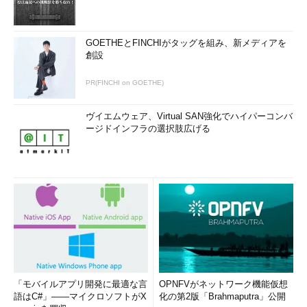
先の図ではスラブという、あるまとまった単位で物理ディスク
から論理ディスクへ割り当てているが、いくつかの耐障害性機能
（冗長性や回復性ともいう）と組み合わせることで、ディスクに
GOETHEとFINCHIがタッグを組み、新メディアを
障害が発生しても、データを喪失しないシステムにもできる。記
創設
憶域プールで利用可能な冗長性機能としては、「
双方向ミラー
」
「
3 方向ミラー
」「
パリティ
」の3種類がある。記憶域プールで
PR(FINCHI on GOETHE)
は物理ディスクの構成を意識せずにスラブを割り当てると前述し
たが、実際には、冗長性や性能などを考慮して、複数の物理ディ
ヴイエムウェア、Virtual SAN強化でハイパーコンバ
スクに分散するように割り当てることになっている。
ージドインフラの選択肢広げる
「モバイルアプリ開発に最適な言
OPNFVがネットワーク機能仮想
語はC#」――マイクロソフトがX
化の第2版「Brahmaputra」公開