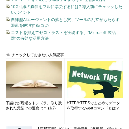
になるのだが、従来のWindows OSでは3つの異なる論理ドライ
10G回線の真価をフルに享受するには? 導入前にチェックした
ブとしてしか利用できず、作成可能なボリュームの最大サイズも
いポイント
ディスクのサイズによって制限されていた（仮想PCで学ぶ
自律型AIエージェントの落とし穴、ツールの乱立がもたらす
Windowsシステム管理 第11回「
スパン・ボリュームとボリュー
混乱を解消するには?
ムの最大サイズ
」参照）。この例では、3Tbytesのディスクに
コストを抑えてゼロトラストを実現する、“Microsoft 製品
3Tbytesのボリュームは作成できるが、4Tbytesや5Tbytes、
群”の有効な活用方法
6Tbytesのボリュームを作成することはできない。ディスクをダ
イナミック・ボリュームに変換しておけば、複数のディスクにま
チェックしておきたい人気記事
たがる「スパン・ボリューム」を作成することはできるが、あら
かじめダイナミック・ディスクにしておく必要があるほか、運用
開始後に物理ディスクの構成を変更できない（追加できない）、
ディスクに障害が発生しても復旧できないなど、いくつか制約が
ある。
これに対してWindows 8の記憶域プールは、システムに接続さ
れた複数台（1台でもよいが）のディスクを大容量の仮想的なデ
下請けが現場をトンズラ。取り残
HTTP/HTTPSでまとめてデータ
された元請けの運命は？ (1/2)
を取得するwgetコマンドとは？
ィスクとして扱う機能である。プールを構成するディスクは運用
開始後に途中で追加してもよいし、故障したらそれをプールから
削除して、代わりに別のディスクを追加してもよい。システムと
【西野亮廣】ビジネス書最新刊『北極星 僕たちは