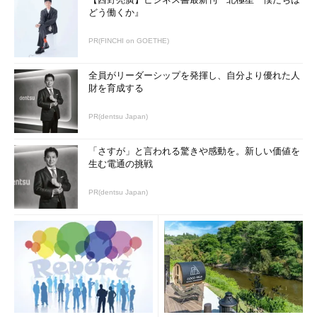
の接続インターフェイスも、ATAPIやSATA、eSATA（SATAを外
どう働くか』
付けにしたもの）、SCSI、SAS（Serial Attached SCSI）、
iSCSI、USBやIEEE 1394（FireWire）接続のディスクなど何でも
PR(FINCHI on GOETHE)
よい。プールを構成する各ディスクの容量や速度、接続方法を統
一する必要もない（ただし性能維持・向上のためには揃えるのが
全員がリーダーシップを発揮し、自分より優れた人
望ましい。記憶域プールでは各ディスクの速度差などは考慮しな
財を育成する
いため）。
PR(dentsu Japan)
複数のディスクをまとめてくれるので、小容量のディスクであ
っても何台か接続すれば、個々の物理ディスク・サイズを超える
「さすが」と言われる驚きや感動を。新しい価値を
大きなボリュームが作成できるようになる。この点では、
生む電通の挑戦
Windows Home Serverなどで利用できた「
ドライブ・エクステ
ンダ
」の機能に近いが（Windows 7時代のワークグループ・ネッ
PR(dentsu Japan)
トワーク「
Windows Home Server 2011
」参照）、それよりもも
っと柔軟性やスケーラビリティ、パフォーマンス、冗長性機能に
優れている。
記憶域プールの機能を図にすると次のようになる。