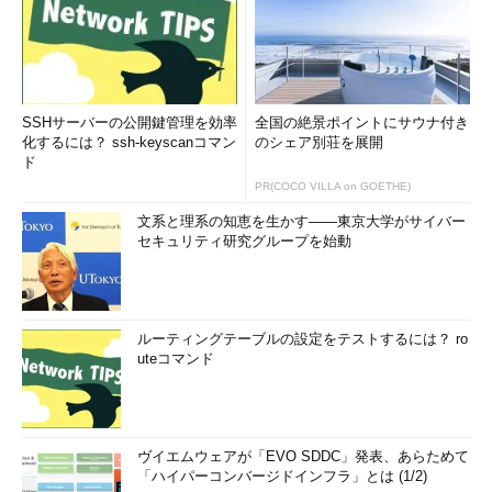
は、その論理ドライブへのディスク領域の割り当て方にある。記
憶域プールでは、各ドライブを256Mbytesずつのブロックに分割
し、これを各論理ディスクに必要に応じて順番に割り当ててい
る。Windows 8では各ブロックのことを「
スラブ（slab）
」と呼
んでいるが、スラブ単位で割り当てることにより、物理ディスク
SSHサーバーの公開鍵管理を効率
全国の絶景ポイントにサウナ付き
の構成（台数）やサイズなどとは独立して論理ディスクを作成・
化するには？ ssh-keyscanコマン
のシェア別荘を展開
ド
管理できるようにしている。
PR(COCO VILLA on GOETHE)
シン・プロビジョニングで巨大な仮想ディスクを実現する
文系と理系の知恵を生かす――東京大学がサイバー
セキュリティ研究グループを始動
企業において、ストレージにかかるコストを下げる方法として
近年「
シン・プロビジョニング（thin provisioning）
」というテ
クノロジの導入が進んでいる（Server & Storageフォーラム「
容
量の無駄をなくす画期的技術とは
」参照）。これは、ディスクの
ルーティングテーブルの設定をテストするには？ ro
uteコマンド
物理的な容量や構成などを仮想化して、実際に必要なだけ（使っ
ている分だけ）のストレージをその都度用意し、増強するという
技術である。例えば将来的には最大30Tbytes程度のストレージ
が必要になると予想されているが、当面は10Tbytesだけあれば
ヴイエムウェアが「EVO SDDC」発表、あらためて
よい、といった状況を考える。シン・プロビジョニングでは、最
「ハイパーコンバージドインフラ」とは (1/2)
初から例えば50Tbytesの仮想的なディスクを作成しておくが、