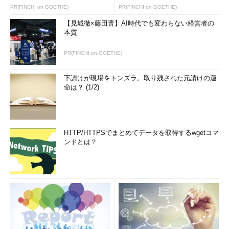
は下がる。なるべく開発効率が高くて自由度も高いフレームワー
PR(FINCHI on GOETHE)
PR(FINCHI on GOETHE)
クを使いたいけれど、それにはいろいろと比較が必要になってき
【見城徹×藤田晋】AI時代でも変わらない経営者の
ます。
本質
内藤氏
ですが、PHPのフレームワークを比較検討するにして
PR(FINCHI on GOETHE)
も、PHPが書けないと、どこをどう便利にしているいるかが分か
りません。従って、フレームワークを選択する上でもLAMPの知
下請けが現場をトンズラ。取り残された元請けの運
命は？ (1/2)
識は必要になってきます。
島田氏
フレームワークに精通することと、プログラムが書ける
ということが同じだと勘違いされると困るのです。そのため、弊
HTTP/HTTPSでまとめてデータを取得するwgetコマ
社のプログラマやSEには、教育期間中、素のPHPでのコーディ
ンドとは？
ングを必ずやってもらっています。
内藤氏
フレームワークはお客さんが指定してくることもあるの
で、特定のものに依存するわけにはいきません。フレームワーク
が変わっても基礎力があれば対応できますが、逆はありえませ
ん。