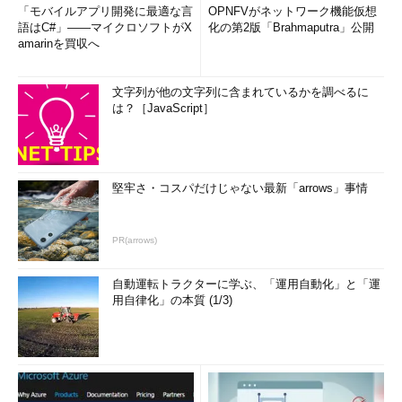
「モバイルアプリ開発に最適な言
OPNFVがネットワーク機能仮想
語はC#」――マイクロソフトがX
化の第2版「Brahmaputra」公開
amarinを買収へ
文字列が他の文字列に含まれているかを調べるに
は？［JavaScript］
堅牢さ・コスパだけじゃない最新「arrows」事情
PR(arrows)
自動運転トラクターに学ぶ、「運用自動化」と「運
用自律化」の本質 (1/3)