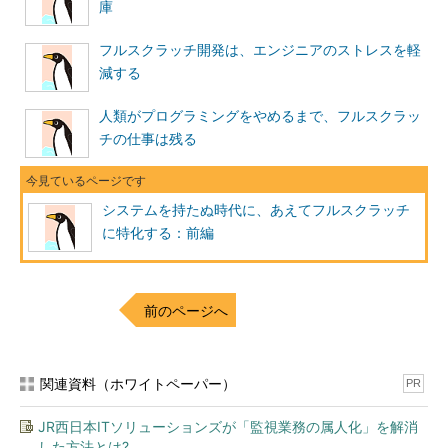
も、バージョンアップがあると再勉強が必要です。マイナーなバ
庫
ージョンアップならまだしも、メジャーバージョンアップがある
とまったく別のソフトになったと言ってもいい。
フルスクラッチ開発は、エンジニアのストレスを軽
減する
――そうですね。データベース管理システム（DBMS）でもかな
り苦労します。パッケージソフトだと、なおさらです。
人類がプログラミングをやめるまで、フルスクラッ
チの仕事は残る
島田氏
さらにサポート終了になると、これはもうお手上げで
す。次のパッケージを探すしかない。提供側の経営者としてもリ
スキーですし、お客さんにはもっと脅威だと思います。
システムを持たぬ時代に、あえてフルスクラッチ
に特化する：前編
フルスクラッチに必要な技術はシンプルでつぶしがきく
――パッケージのカスタマイズをする場合には、パッケージに精
通することが必要だというお話でした。しかし、フルスクラッチ
前のページへ
も、広範で深い技術に精通しなければならないのではないでしょ
うか？ つまり、教育コストはパッケージ開発よりもっとかかる
のではないでしょうか。
関連資料（ホワイトペーパー）
PR
内藤氏
私たちはWebサイトの開発をフルスクラッチでやってい
JR西日本ITソリューションズが「監視業務の属人化」を解消
ます。特に多いのは、バックオフィスを含めたECサイトの開発
した方法とは?