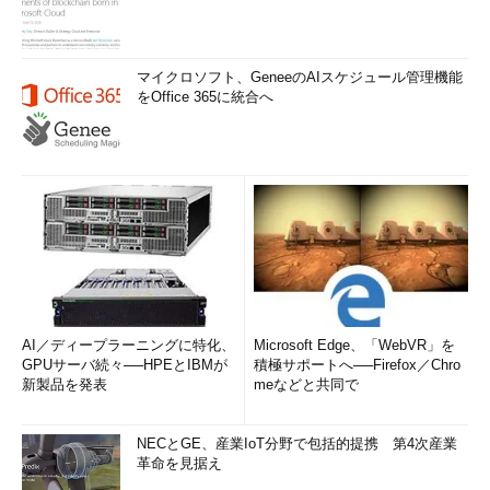
マイクロソフト、GeneeのAIスケジュール管理機能
をOffice 365に統合へ
AI／ディープラーニングに特化、
Microsoft Edge、「WebVR」を
GPUサーバ続々──HPEとIBMが
積極サポートへ──Firefox／Chro
新製品を発表
meなどと共同で
NECとGE、産業IoT分野で包括的提携 第4次産業
革命を見据え