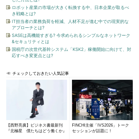
です。これに必要な技術はLAMP（Linux、Apache、MySQL、
ロボット産業の市場が大きく転換する中、日本企業が取るべ
PHP）と呼ばれるものだけです。
き戦略とは?
IT担当者の業務負荷を軽減、人材不足が進む中での現実的な
――LAMPもバージョンアップしますよね？
アプローチとは?
SASEは高機能すぎる? 今求められるシンプルなネットワーク
内藤氏
ええ。でも、ベーシックな技術なので寿命が長い。ま
&セキュリティとは
た、それぞれが他のもの、例えばPHPがRubyに代わっても応用
国税庁の次世代基幹システム「KSK2」稼働開始に向けて、対
が効くので、習得が早い。
応すべき変更点とは?
――私がエンジニアとして働いていた当時も、LAMPに該当する
ものはありました。なので、お話はよく分かります。当時は、ア
チェックしておきたい人気記事
センブラやCなどのベーシックな言語を使っていました。その
後、開発リーダーとして標準化に携わった時は、Perlやシェルス
クリプトなどで開発用ユーティリティを作りました。最初にベー
シックな部分を押さえておけば、それ以降の技術習得は確かに早
い。まさにつぶしが利くという感覚です。
島田氏
ただ、やはりジレンマもあります。開発生産性の向上に
【西野亮廣】ビジネス書最新刊
FINCHI主催「IVS2026」トーク
は、アプリケーションフレームワークは使わざるを得ない。フレ
『北極星 僕たちはどう働くか』
セッションが話題に！
ームワークを使うと、いろいろお膳立てをしてくれる分、自由度