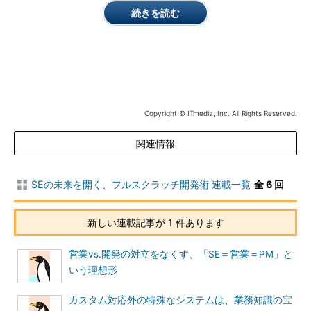
理由でシステムがダウンする。技術の理屈はあっているはずなの
続きを読む
に、どうしてだろうと思うことが多い。
――具体的に、どのようなことでしょうか。
内藤氏
例えば、検索を速めようとテーブルにインデックスを張
るだけでシステムがダウンするようなことが、実際に起こってい
ます。
Copyright © ITmedia, Inc. All Rights Reserved.
――それは、私も似たような経験をしてきたので分かります。な
関連情報
んでそんなことになるのだろうと思いますよね。
SEの未来を開く、フルスクラッチ開発術 連載一覧
全 6 回
内藤氏
こうなると、内部仕様が分からないとどうしようもな
い。仕様なのかバグなのかの判断さえできません。市販パッケー
ジでなく、オープンソースの場合だと情報は入手しやすいのです
新しい連載記事が 1 件あります
が、それも仕様なのか何なのか分からないことが多い。結局、実
験して確かめるしかない。ただ、それでも推測でしかありませ
営業vs.開発の対立をなくす、「SE＝営業＝PM」と
ん。これではお客さんに自信を持って勧められません。
いう理想形
島田氏
コストをかけて、あるパッケージに精通したと思って
カスタム対応外の特殊なシステムは、業務知識の宝