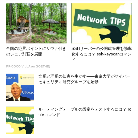
全国の絶景ポイントにサウナ付き
SSHサーバーの公開鍵管理を効率
のシェア別荘を展開
化するには？ ssh-keyscanコマン
ド
PR(COCO VILLA on GOETHE)
文系と理系の知恵を生かす――東京大学がサイバー
セキュリティ研究グループを始動
ルーティングテーブルの設定をテストするには？ ro
uteコマンド