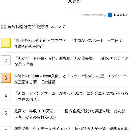
DC調査
Recommended by
自分戦略研究所 記事ランキング
“応用情報が消える”って本当？ 「生成AIパスポート」って何？
IT資格の今を読む
「AIがコードを書く時代、新職種FDEが需要増」 7割のエンジニア
が思う理由
AI時代の「Markdown負債」と「レガシー脱却」の壁、エンジニア
が直面する新・旧の課題
「AIコーディングブーム」が去ったUSで、エンジニアに求められる
「本体の強さ」
最高で「年収6000万超」――国内企業が設けた高度AI職 どんな
スキルが求められるのか
無料で身に付くデータサイエンス 延べ23万人が受講、総務省が募