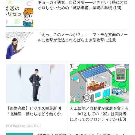
ギョーカイ研究、自己分析――いざという時にオロ
オロしないための「就活準備」基礎の基礎 (1/3)
「えっ、このメールが？」――マトモな文面のメー
ルに攻撃が仕込まれるばらまき型攻撃に注意
【西野亮廣】ビジネス書最新刊
人工知能／自動化が家庭を変える
『北極星 僕たちはどう働くか』
――IoTとしての「家」は開発者
にとってのフロンティアか (1/3)
PR(FINCHI on GOETHE)