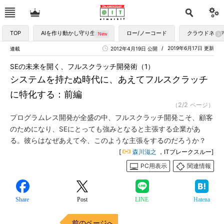
TOP
AIを作り動かし守り生かす
ロー/ノーコード
クラウドネイ
2019年6月17日 更新
連載
2012年4月19日 公開
SEの未来を開く、フルスクラッチ開発術（1）
システムを持たぬ時代に、あえてフルスクラッチ
に特化する：前編
（2/2 ページ）
プログラムレス開発が全盛の中、フルスクラッチ開発こそ、顧客
のためになり、SEにとっても強みとなると主張する企業があ
る。彼らはなぜあえて今、このような主張をするのだろうか？
[
森川滋之
，ITブレークスルー]
PC用表示
関連情報
Share
Post
LINE
Hatena
前のページへ