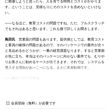
に精通しようと思ったら、人を育てる時間とコストがかかりま
す。ということは、見積もりにそのコストを含めないといけな
い。
――なるほど。教育コストの問題ですね。ただ、フルスクラッチ
でもそれはあると思います。これも後で詳しくお聞きします。
島田氏
営業面の問題もあります。提供側としては、教育コスト
と要員の確保の問題があるので、そのパッケージでの案件が次々
と見込めるかどうかが、一番の経営課題なります。すると営業面
が先に立ち、本当はそのパッケージに向かない案件でも、むりや
りお客さんに勧めるケースが出てきます。それでは、システムを
導入する理由があべこべになる。まさに本末転倒です。
――確かにそうですね。
内藤氏
仕様書やマニュアルなどのドキュメントに載っていない
技術的制限があることも多い。データベースのテーブル仕様が公
開されている場合、項目を追加・修正したりしても構わないとエ
会員登録（無料）が必要です
ンジニアなら思います。ところが実際にやってみると、予期せぬ