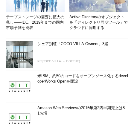
「フルスクラッチに必要な技術はシンプルでつぶしがきく」
「要件定義段階では、できる／できないの判断はしない」――次
回は引き続き、フルスクラッチにこだわる企業のメソッドを紹介
テープストレージの需要に拡大の
Active Directoryのオブジェクト
します。
兆し――IDC、2019年までの国内
を「ディレクトリ同期ツール」で
市場予測を発表
クラウドに同期する
筆者紹介
シェア別荘「COCO VILLA Owners」3選
森川 滋之
PR(COCO VILLA on GOETHE)
1963年生まれ。1987年、東洋情報システム（現TIS）に入社。
TISに17年半勤務した後、システム営業 を経験。2005年独立
米IBM、約50のコードをオープンソース化するdevel
し、ユーザー企業側のITコンサルタントを歴任。現在はIT企業
operWorks Openを開設
を中心にプロモー ションのための文章を執筆。
著書は『SEのための価値ある「仕事の設計」学』、『奇跡の
営業所』など。日経SYSTEMSなどIT系雑誌への寄稿多数。誠
Amazon Web Servicesの2015年第2四半期売上は8
Biz.IDに「奇跡の無名人」シリーズを連載中。
1％増
「次回」へ