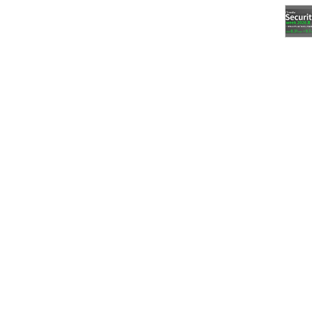
受けて日本でも活発に
るきっかけとなったのは、米国で2009年にサービ
在が大きい。2010年6月には、Facebook対抗を目指した
1万ドルを大幅に上回る20万ドルを集めて話題になった。
巨額の資金を集めた事例は増えており、最近ではスマートフ
が1000万ドルを超える資金を集めることに成功してい