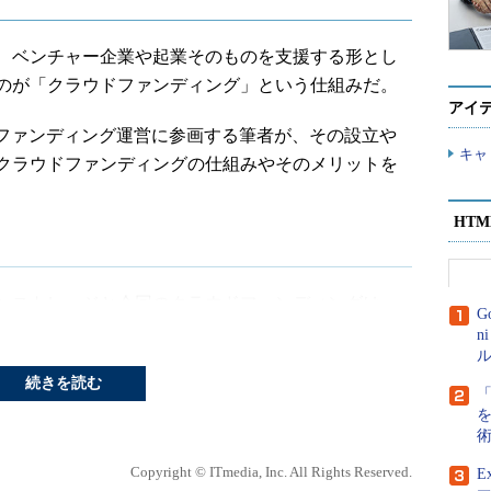
、ベンチャー企業や起業そのものを支援する形とし
のが「クラウドファンディング」という仕組みだ。
アイ
ウドファンディング運営に参画する筆者が、その設立や
キャ
クラウドファンディングの仕組みやそのメリットを
HT
ンストレージと今回のクラウドファンディングは、
G
の、前者は雲を意味する「Cloud」であるのに対
n
ル
d」と、意味するところは全く異なる。
続きを読む
すれば「群衆の資金」、つまり特定のプロジェクト
ラットフォームだ。具体的にはWebを通じて自身のプ
クトに共感したユーザーがそれぞれ資金を提供、集
Copyright © ITmedia, Inc. All Rights Reserved.
E