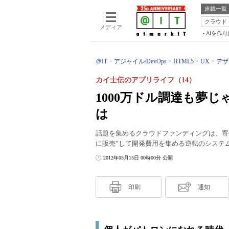
連載一覧
クラウド
メディア
AIを作
＠IT
アジャイル/DevOps
HTML5 + UX
デザ
カイ士伝のアプリライフ（14）
1000万ドル調達も夢
は
話題を集めるクラウドファンディングは、寄
に販売”して開発費用を集める逆転のシステ
2012年05月15日 00時00分 公開
印刷
通知