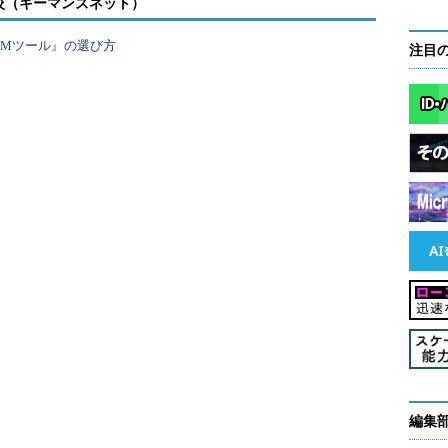
較（キーマンズネット）
ビジネスに投資する起業家も多く、今では日本を代
和社長も、個人でサービスを運営していた頃は何枚
PMツール』の選び方
注目
グしながらサーバー運営費用をまかなっていたと、
、こうした事前の金銭負担は非常に少なく、資本を
新たなビジネスや製品に関するプロジェクトを立ち
されたリターンに納得した上で支援を行なうため、
手に入るという、両者にメリットがある仕組みにな
ティングの面でも有効だ。通常、サービスや製品の
始や販売前に開発を行なう必要があるが、その点で
難しい。クラウドファンディングは開発に着手する
の反応を把握でき、支援者とはそのままユーザーと
ズがなかった製品やサービスも、本格開発前にその
ク管理としてのメリットも大きいといえる。
編集