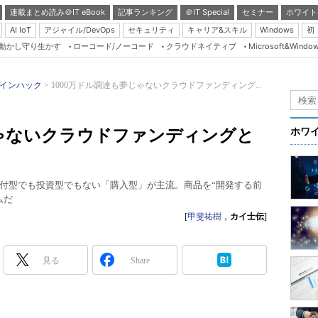
連載まとめ読み＠IT eBook
記事ランキング
＠IT Special
セミナー
ホワイト
AI IoT
アジャイル/DevOps
セキュリティ
キャリア&スキル
Windows
初
り動かし守り生かす
ローコード/ノーコード
クラウドネイティブ
Microsoft&Windo
Server & Storage
HTML5 + UX
インハック
1000万ドル調達も夢じゃないクラウドファンディング...
Smart & Social
Coding Edge
じゃないクラウドファンディングと
ホワ
Java Agile
Database Expert
付型でも投資型でもない「購入型」が主流。商品を“開発する前
Linux ＆ OSS
ムだ
Master of IP Networ
[
甲斐祐樹
，
カイ士伝
]
Security & Trust
見る
Share
Test & Tools
Insider.NET
ブログ