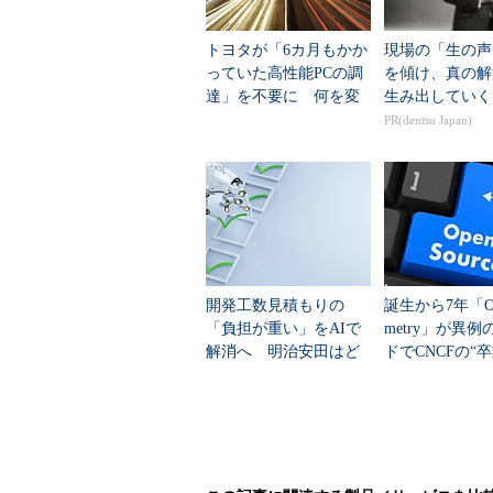
じた見返りの内容を「○○という製品
感した個人の支援により目標金額を
トヨタが「6カ月もかか
現場の「生の声
には当初約束していた製品が送られ
っていた高性能PCの調
を傾け、真の解
達」を不要に 何を変
生み出していく
なお、現在のクラウドファンディ
えたのか？
PR(dentsu Japan)
支援金額をすべて返還する「All or
わらず、何もリターンがないという
新しく話題になったサービスでは
ージすると分かりやすい。この場合
の額を支払い、無事に目標人数を集
開発工数見積もりの
誕生から7年「Ope
が実施されない。クラウドファンデ
「負担が重い」をAIで
metry」が異
解消へ 明治安田はど
ドでCNCFの“
企業側・支援側双方にメリッ
う実現？
なぜ支持される
なぜ今このクラウドファンディン
者や個人でも事業を興しやすいため
金額が必要だが、個人や小規模事業