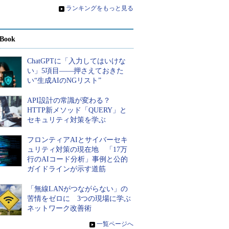
»
ランキングをもっと見る
Book
ChatGPTに「入力してはいけな
い」5項目――押さえておきた
い“生成AIのNGリスト”
API設計の常識が変わる？
HTTP新メソッド「QUERY」と
セキュリティ対策を学ぶ
フロンティアAIとサイバーセキ
ュリティ対策の現在地 「17万
行のAIコード分析」事例と公的
ガイドラインが示す道筋
「無線LANがつながらない」の
苦情をゼロに 3つの現場に学ぶ
ネットワーク改善術
»
一覧ページへ