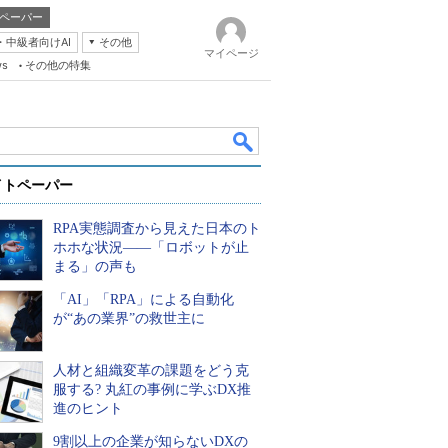
ペーパー
・中級者向けAI
その他
マイページ
ws
その他の特集
イトペーパー
RPA実態調査から見えた日本のト
ホホな状況――「ロボットが止
まる」の声も
「AI」「RPA」による自動化
k
が“あの業界”の救世主に
人材と組織変革の課題をどう克
服する? 丸紅の事例に学ぶDX推
進のヒント
9割以上の企業が知らないDXの