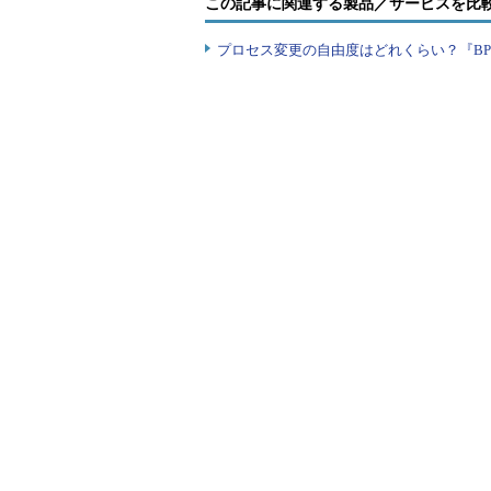
この記事に関連する製品／サービスを比
これまでは自ら借金を背負ってまで
表する企業となったグリーの田中良
プロセス変更の自由度はどれくらい？『B
ものクレジットカードでキャッシン
数々のイベントで話している。
クラウドファンディングを使えば
持たない小規模な事業者や個人でも
上げやすい。一方の支援者も、提示
プロジェクトが成立すれば見返りが
っている。
クラウドファンディングはマーケ
開発は当然のことながらサービス開
ユーザーのニーズを把握することは
前に内容を紹介することでユーザー
して関係を継続できる。万が一ニー
情報を把握できるという点ではリス