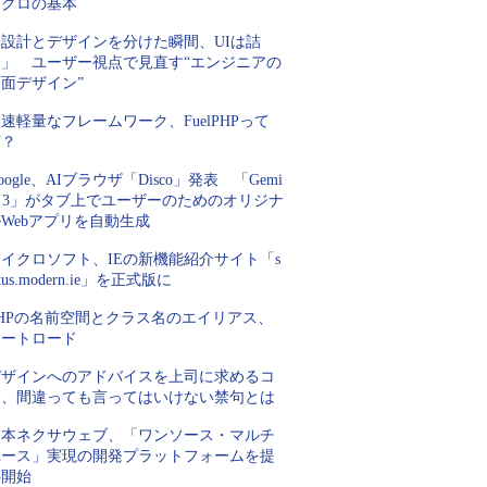
マクロの基本
「設計とデザインを分けた瞬間、UIは詰
む」 ユーザー視点で見直す“エンジニアの
面デザイン”
速軽量なフレームワーク、FuelPHPって
何？
oogle、AIブラウザ「Disco」発表 「Gemi
i 3」がタブ上でユーザーのためのオリジナ
Webアプリを自動生成
イクロソフト、IEの新機能紹介サイト「s
atus.modern.ie」を正式版に
PHPの名前空間とクラス名のエイリアス、
オートロード
デザインへのアドバイスを上司に求めるコ
ツ、間違っても言ってはいけない禁句とは
日本ネクサウェブ、「ワンソース・マルチ
ユース」実現の開発プラットフォームを提
供開始