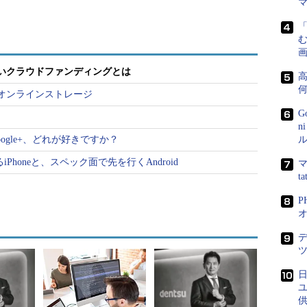
めることができる。
つの分類があるとされている。1つは個人が一切の
」、もう1つが金銭以外の見返りがある「購入型」、
画
する「投資型」だ。
ないクラウドファンディングとは
高
オンラインストレージ
は以前から存在していた文化だ。フリーソフトの開
G
ものの、開発者を応援する目的で寄付を受け付ける
n
は、個人で携帯電話向けTwitterクライアント「モバ
k、Google+、どれが好きですか？
ル
氏が、ユーザーからの寄付を集め、個人で負担して
iPhoneと、スペック面で先を行くAndroid
マ
いう事例もある。また、投資型については上場など
t
はそもそもそういうシステムといえるだろう。
る逆転のシステム
ドファンディングは、寄付型でも投資型でもない、
入型の場合、ファンディングの対象となるプロジェ
とそれを達成するための目標金額や人数、支援に応