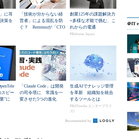
を1万円で100名に」といったように設定。内容に共
達成するとプロジェクトが実際に動き始め、支援者
」に耳
「技術が分からない経
創業125年の課題解決力
る、という仕組みだ。
決策を
営者」による混乱を防
×多様な才能で挑む、こ
＠IT e
ぐ？ Reminusが「CTO
れからの電通
ングでは目標金額を達成できなかった場合は、その
業務代行サービス」を
PR(dentsu Japan)
提供開始
 Nothing」方式が主流となっており、支援したにもかか
ことはない。
あるが、最低催行人数が設定された団体旅行をイメ
は旅行というプロジェクトに納得したユーザーがそ
めると旅行は実施され、人数を下回った場合は旅行
nTele
「Claude Code」は開発
生成AIでナレッジ管理
ィングもこうした仕組みにほぼ近い。
例のスピー
の司令塔に 常識を一
を革新 組織知を統合
卒業”に
変させた5つの進化
するツールとは
ト。マーケティングにも有効
のか
PR(ITmedia エンタープライ
ズ)
グに話題が集まっているかといえば、小規模な事業
Recommended by
だ。新たなビジネスを始めるにはその規模に応じた
主ではそれだけの金額を事前に集めるのは難しい。