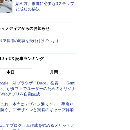
始め方、推進に必要な3ステップ
と成功の秘訣
ティメディアからのお知らせ
リア採用の応募を受け付けています
ML5＋UX 記事ランキング
月間
本日
oogle、AIブラウザ「Disco」発表 「Gemi
i 3」がタブ上でユーザーのためのオリジナ
Webアプリを自動生成
「これ、本当にデザイン通り？」 手戻り
を防ぐ、UIデザインと実装のギャップ解消
術
xcelでプログラム作成を始めるメリットと