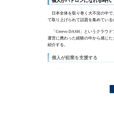
個人がパトロンになれる時代
日本全体を取り巻く大不況の中で
て取り上げられて話題を集めている
「Cerevo DASH」というクラ
運営に携わった経験の中から感じた
紹介する。
個人が起業を支援する
前回取り上げたクラウドオンライ
「クラウド」と同じ名前を冠するもの
し、後者は群衆を意味する「Crow
クラウドファンディングは、直訳
に対して個人が資金を提供できるプ
ロジェクトを公開し、そのプロジェ